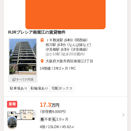
RJRプレシア南堀江の賃貸物件
ＪＲ難波駅 歩
8
分 （関西線）
桜川駅 歩
3
分 （なんば線
など
）
汐見橋駅 歩
3
分 （汐見橋線）
ほか10駅（徒歩20分圏内）
大阪府大阪市西区南堀江2丁目
14階建 / 2年2ヶ月 / RC
すべての写真
駐車場あり
駐輪場あり
宅配ボックス
17.3
新着
万円
（管理費9,000円）
不要
1.0ヶ月
敷
礼
4階 / 1SLDK / 45.62㎡