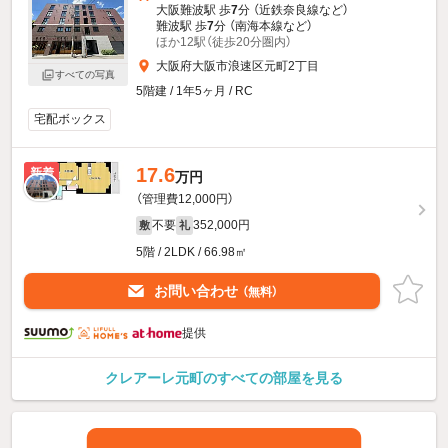
大阪難波駅 歩
7
分 （近鉄奈良線
など
）
難波駅 歩
7
分 （南海本線
など
）
ほか12駅（徒歩20分圏内）
大阪府大阪市浪速区元町2丁目
すべての写真
5階建 / 1年5ヶ月 / RC
宅配ボックス
17.6
新着
万円
（管理費12,000円）
不要
352,000円
敷
礼
5階 / 2LDK / 66.98㎡
お問い合わせ
（無料）
提供
クレアーレ元町のすべての部屋を見る