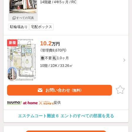
14階建 / 4年5ヶ月 / RC
すべての写真
駐輪場あり
宅配ボックス
10.2
新着
万円
（管理費8,670円）
不要
1.0ヶ月
敷
礼
10階 / 1DK / 33.26㎡
お問い合わせ
（無料）
提供
エステムコート難波６ エントのすべての部屋を見る