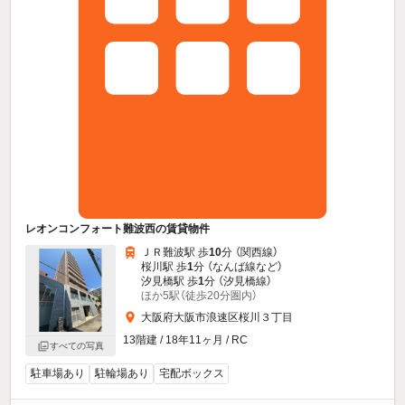
レオンコンフォート難波西の賃貸物件
ＪＲ難波駅 歩
10
分 （関西線）
桜川駅 歩
1
分 （なんば線
など
）
汐見橋駅 歩
1
分 （汐見橋線）
ほか5駅（徒歩20分圏内）
大阪府大阪市浪速区桜川３丁目
13階建 / 18年11ヶ月 / RC
すべての写真
駐車場あり
駐輪場あり
宅配ボックス