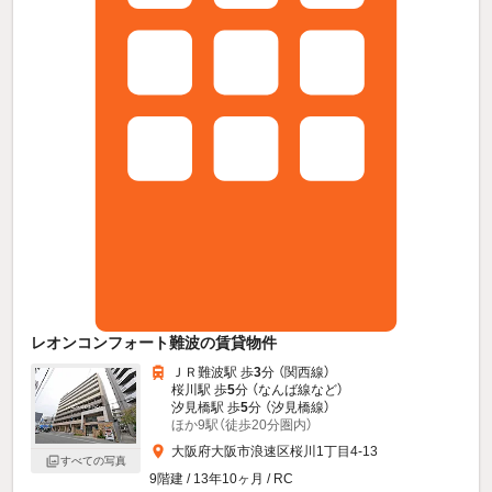
レオンコンフォート難波の賃貸物件
ＪＲ難波駅 歩
3
分 （関西線）
桜川駅 歩
5
分 （なんば線
など
）
汐見橋駅 歩
5
分 （汐見橋線）
ほか9駅（徒歩20分圏内）
大阪府大阪市浪速区桜川1丁目4-13
すべての写真
9階建 / 13年10ヶ月 / RC