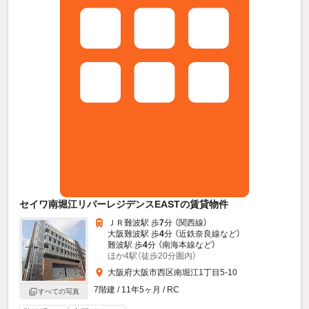
セイワ南堀江リバーレジデンスEASTの賃貸物件
ＪＲ難波駅 歩
7
分 （関西線）
大阪難波駅 歩
4
分 （近鉄奈良線
など
）
難波駅 歩
4
分 （南海本線
など
）
ほか4駅（徒歩20分圏内）
大阪府大阪市西区南堀江1丁目5-10
7階建 / 11年5ヶ月 / RC
すべての写真