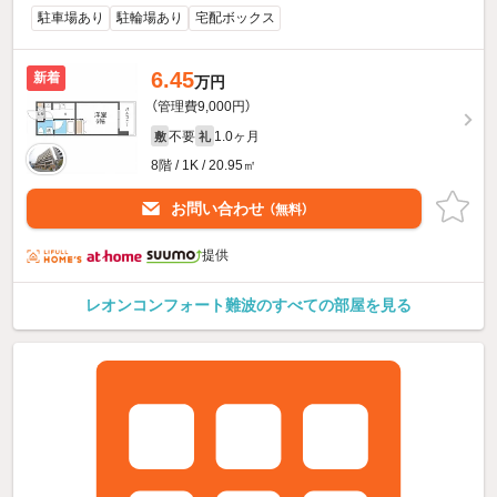
駐車場あり
駐輪場あり
宅配ボックス
6.45
新着
万円
（管理費9,000円）
不要
1.0ヶ月
敷
礼
8階 / 1K / 20.95㎡
お問い合わせ
（無料）
提供
レオンコンフォート難波のすべての部屋を見る