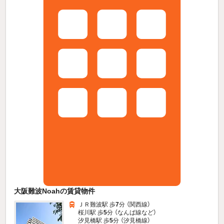
大阪難波Noahの賃貸物件
ＪＲ難波駅 歩
7
分 （関西線）
桜川駅 歩
5
分 （なんば線
など
）
汐見橋駅 歩
5
分 （汐見橋線）