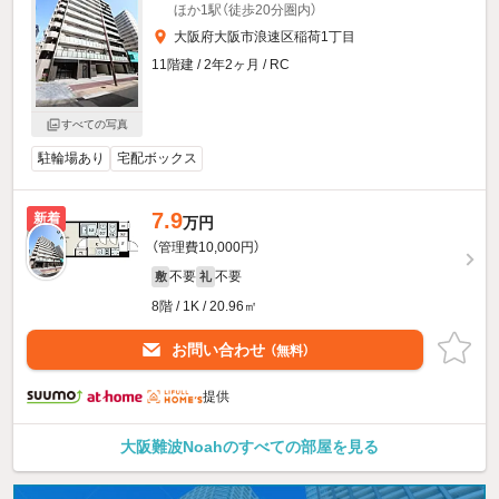
ほか1駅（徒歩20分圏内）
大阪府大阪市浪速区稲荷1丁目
11階建 / 2年2ヶ月 / RC
すべての写真
駐輪場あり
宅配ボックス
7.9
新着
万円
（管理費10,000円）
不要
不要
敷
礼
8階 / 1K / 20.96㎡
お問い合わせ
（無料）
提供
大阪難波Noahのすべての部屋を見る