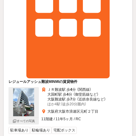
レジュールアッシュ難波MINMIの賃貸物件
ＪＲ難波駅 歩
4
分 （関西線）
大国町駅 歩
4
分 （御堂筋線
など
）
大阪難波駅 歩
7
分 （近鉄奈良線
など
）
ほか4駅（徒歩20分圏内）
大阪府大阪市浪速区元町２丁目
11階建 / 11年5ヶ月 / RC
すべての写真
駐車場あり
駐輪場あり
宅配ボックス