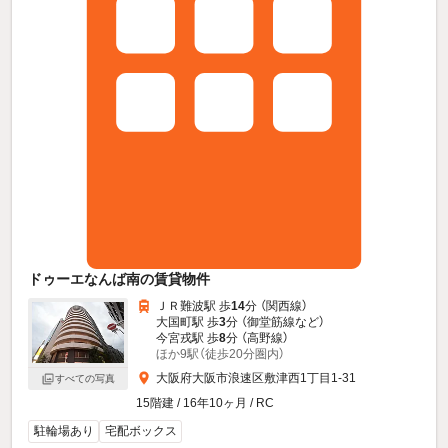
ドゥーエなんば南の賃貸物件
ＪＲ難波駅 歩
14
分 （関西線）
大国町駅 歩
3
分 （御堂筋線
など
）
今宮戎駅 歩
8
分 （高野線）
ほか9駅（徒歩20分圏内）
大阪府大阪市浪速区敷津西1丁目1-31
すべての写真
15階建 / 16年10ヶ月 / RC
駐輪場あり
宅配ボックス