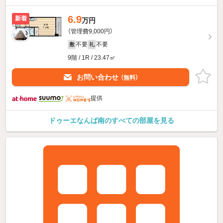
6.9
新着
万円
（管理費9,000円）
不要
不要
敷
礼
9階 / 1R / 23.47㎡
お問い合わせ
（無料）
提供
ドゥーエなんば南のすべての部屋を見る