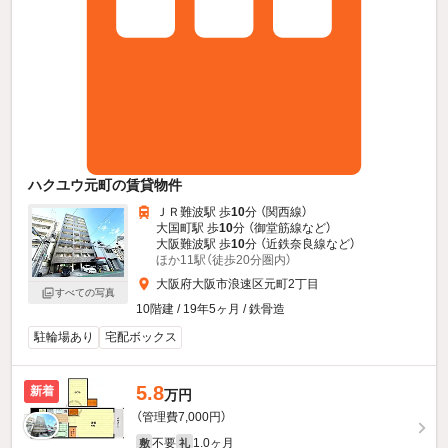
ハクユウ元町の賃貸物件
ＪＲ難波駅 歩
10
分 （関西線）
大国町駅 歩
10
分 （御堂筋線
など
）
大阪難波駅 歩
10
分 （近鉄奈良線
など
）
ほか11駅（徒歩20分圏内）
大阪府大阪市浪速区元町2丁目
すべての写真
10階建 / 19年5ヶ月 / 鉄骨造
駐輪場あり
宅配ボックス
5.8
新着
万円
（管理費7,000円）
不要
1.0ヶ月
敷
礼