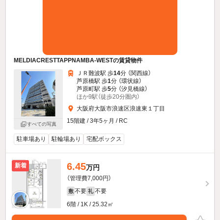
MELDIACRESTTAPPNAMBA-WESTの賃貸物件
ＪＲ難波駅 歩
14
分 （関西線）
芦原橋駅 歩
1
分 （環状線）
芦原町駅 歩
5
分 （汐見橋線）
ほか9駅（徒歩20分圏内）
大阪府大阪市浪速区浪速東１丁目
15階建 / 3年5ヶ月 / RC
すべての写真
駐車場あり
駐輪場あり
宅配ボックス
6.45
新着
万円
（管理費7,000円）
不要
不要
敷
礼
6階 / 1K / 25.32㎡