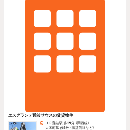
エスグランデ難波サウスの賃貸物件
ＪＲ難波駅 歩
19
分 （関西線）
大国町駅 歩
2
分 （御堂筋線
など
）