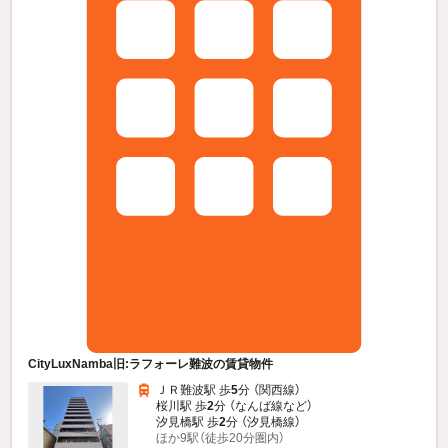
CityLuxNamba旧:ラフォーレ難波の賃貸物件
ＪＲ難波駅 歩
5
分 （関西線）
桜川駅 歩
2
分 （なんば線
など
）
汐見橋駅 歩
2
分 （汐見橋線）
ほか9駅（徒歩20分圏内）