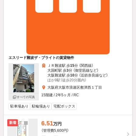
エスリード難波ザ・ブライトの賃貸物件
ＪＲ難波駅 歩
15
分 （関西線）
大国町駅 歩
3
分 （御堂筋線
など
）
大阪難波駅 歩
10
分 （近鉄奈良線
など
）
ほか9駅（徒歩20分圏内）
大阪府大阪市浪速区敷津西１丁目
15階建 / 2年5ヶ月 / RC
すべての写真
駐車場あり
駐輪場あり
宅配ボックス
6.51
新着
万円
（管理費5,600円）