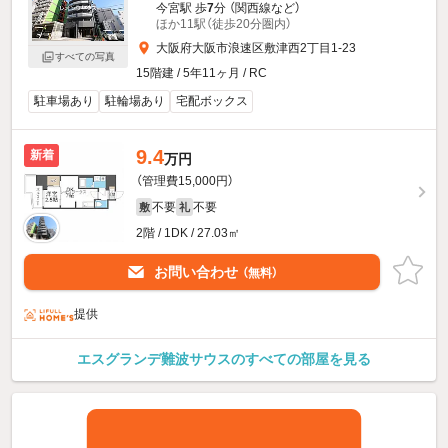
今宮駅 歩
7
分 （関西線
など
）
ほか11駅（徒歩20分圏内）
大阪府大阪市浪速区敷津西2丁目1-23
すべての写真
15階建 / 5年11ヶ月 / RC
駐車場あり
駐輪場あり
宅配ボックス
9.4
新着
万円
（管理費15,000円）
不要
不要
敷
礼
2階 / 1DK / 27.03㎡
お問い合わせ
（無料）
提供
エスグランデ難波サウスのすべての部屋を見る