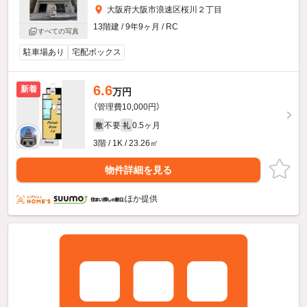
大阪府大阪市浪速区桜川２丁目
13階建 / 9年9ヶ月 / RC
すべての写真
駐車場あり
宅配ボックス
6.6
新着
万円
（管理費10,000円）
不要
0.5ヶ月
敷
礼
3階 / 1K / 23.26㎡
物件詳細を見る
ほか提供