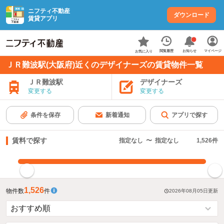
ニフティ不動産
ダウンロード
賃貸アプリ
お知らせ
閲覧履歴
マイページ
お気に入り
ＪＲ難波駅(大阪府)近くのデザイナーズの賃貸物件一覧
ＪＲ難波駅
デザイナーズ
変更する
変更する
条件を保存
新着通知
アプリで探す
賃料で探す
指定なし
〜
指定なし
1,526
件
指定した賃料で絞り込む
1,526
物件数
件
2026年08月05日
更新