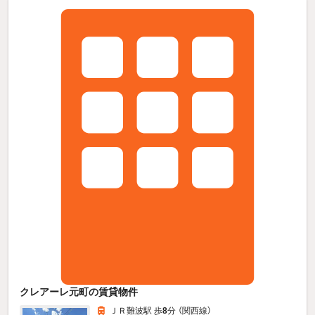
クレアーレ元町の賃貸物件
ＪＲ難波駅 歩
8
分 （関西線）