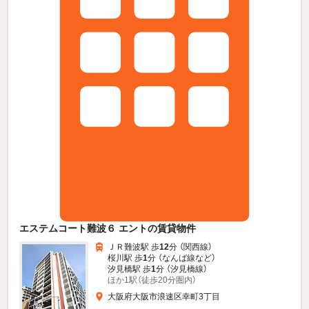
エステムコート難波６ エントの賃貸物件
ＪＲ難波駅 歩
12
分 （関西線）
桜川駅 歩
1
分 （なんば線
など
）
汐見橋駅 歩
1
分 （汐見橋線）
ほか1駅（徒歩20分圏内）
大阪府大阪市浪速区幸町3丁目