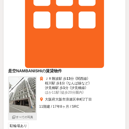
是空NAMBANISHIの賃貸物件
ＪＲ難波駅 歩
13
分 （関西線）
桜川駅 歩
1
分 （なんば線
など
）
汐見橋駅 歩
1
分 （汐見橋線）
ほか11駅（徒歩20分圏内）
大阪府大阪市浪速区幸町2丁目
11階建 / 17年8ヶ月 / SRC
すべての写真
駐輪場あり