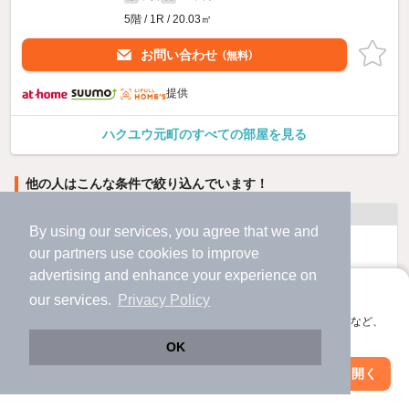
5階 / 1R / 20.03㎡
お問い合わせ
（無料）
提供
ハクユウ元町のすべての部屋を見る
他の人はこんな条件で絞り込んでいます！
人気のこだわり条件
By using our services, you agree that we and
バス・トイレ別
2階以上
our
partners
use cookies to improve
advertising and enhance your experience on
駐車場あり
ペット相談
アプリに切り替えて、サクサクお部屋探し
our services.
Privacy Policy
会員登録なしですぐ使える。マップ検索やお気に入り保存など、
洗濯機置場あり
独立洗面台
アプリ限定の便利な機能が使えます！
OK
Web版で続行
アプリを開く
駅・沿線を変更
絞り込み条件を変更
エアコンあり
都市ガス