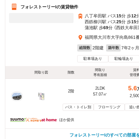
フォレストーリーIの賃貸物件
八丁牟田駅 バス
15
分 歩
12
西鉄柳川駅 バス
25
分 歩
15
蒲池駅 歩
69
分 （西鉄大牟田
福岡県大川市大字向島861番
2階建
7年2ヶ
総階数
築年数
駐車場あり
駐輪場あり
間取り
賃
間取り図
階数
専有面積
管理
5.6
2LDK
2階
57.07㎡
2,50
バス・トイレ別
フローリング
追い
ほか提供
フォレストーリーIのすべての部屋