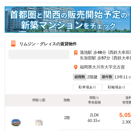
リムジン・グレィスの賃貸物件
蒲池駅 歩
48
分 （西鉄大牟田
矢加部駅 歩
57
分 （西鉄大牟
福岡県大川市大字北古賀
2階建
13年11
総階数
築年数
駐車場あり
駐輪場あり
間取り
賃
間取り図
階数
専有面積
管理
5.05
2LDK
2階
60.33㎡
2,30