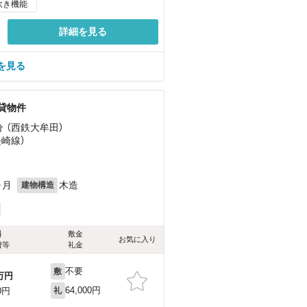
炊き機能
詳細を見る
を見る
賃貸物件
分 （西鉄大牟田）
長崎線）
ヶ月
木造
建物構造
料
敷金
お気に入り
費等
礼金
不要
敷
万円
64,000円
0円
礼