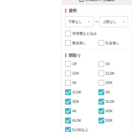
賃料
〜
管理費など込み
敷金無し
礼金無し
間取り
1R
1K
1DK
1LDK
2K
2DK
2LDK
3K
3DK
3LDK
4K
4DK
4LDK
5DK
5LDK以上