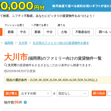
て検索、ニフティ不動産。あなたにピッタリの賃貸物件をみつけよう！
マンションを買う
一戸建てを買う
建てる
新築
中古
新築
中古
土地
不動産会社
調べる
福岡県
大川市
大川市のファミリー向けの賃貸物件を探す
大川市
(福岡県)のファミリー向けの賃貸物件一覧
大川市
の賃貸物件をさまざまなこだわり条件から検索できます。
2026年08月07日
更新
現在の選択条件：
2LDK,3K,3DK,3LDK,4K,4DK,4LDK,5DK,5LDK以上
絞り込み
並び替え
＆
96
物件数
件