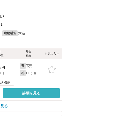
）
田）
1
月
木造
建物構造
料
敷金
お気に入り
費等
礼金
不要
敷
万円
1.0ヶ月
0円
礼
炊き機能
詳細を見る
を見る