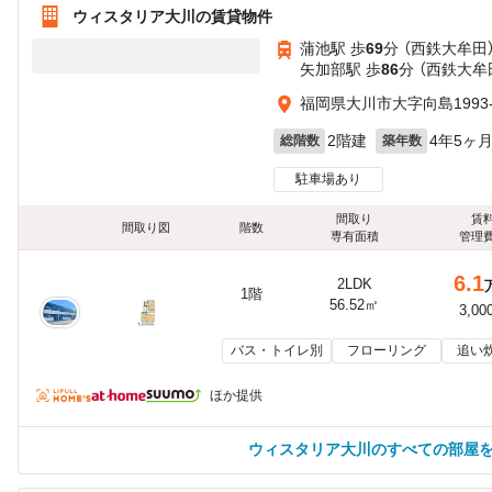
ウィスタリア大川の賃貸物件
蒲池駅 歩
69
分 （西鉄大牟田
矢加部駅 歩
86
分 （西鉄大牟
福岡県大川市大字向島1993-
2階建
4年5ヶ
総階数
築年数
駐車場あり
間取り
賃
間取り図
階数
専有面積
管理
6.1
2LDK
1階
56.52㎡
3,00
バス・トイレ別
フローリング
追い
ほか提供
ウィスタリア大川のすべての部屋