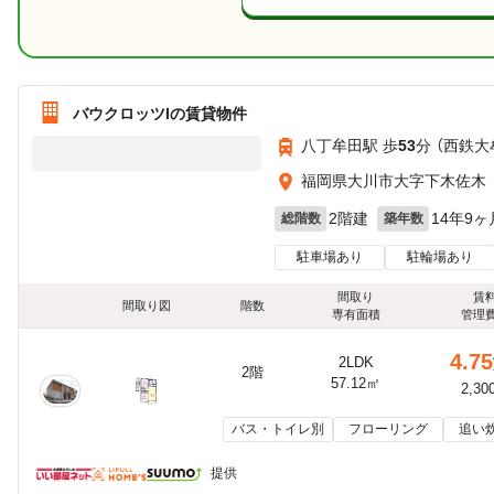
バウクロッツIの賃貸物件
八丁牟田駅 歩
53
分 （西鉄大
福岡県大川市大字下木佐木
2階建
14年9ヶ
総階数
築年数
駐車場あり
駐輪場あり
間取り
賃
間取り図
階数
専有面積
管理
4.75
2LDK
2階
57.12㎡
2,30
バス・トイレ別
フローリング
追い
提供