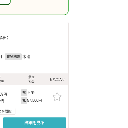
牟田）
月
木造
建物構造
料
敷金
お気に入り
費等
礼金
不要
敷
万円
57,500円
0円
礼
炊き機能
詳細を見る