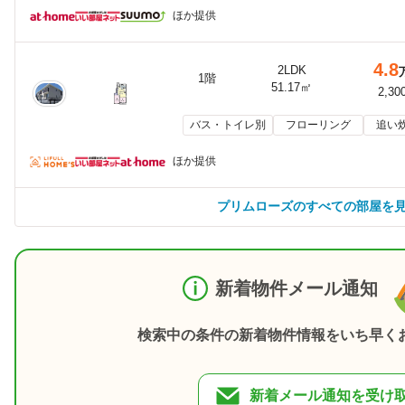
ほか提供
4.8
2LDK
1階
51.17㎡
2,30
バス・トイレ別
フローリング
追い
ほか提供
プリムローズのすべての部屋を
新着物件メール通知
検索中の条件の新着物件情報をいち早く
新着メール通知を受け