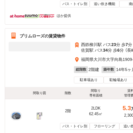
バス・トイレ別
追い炊き機能
南
ほか提供
プリムローズの賃貸物件
西鉄柳川駅 バス
23
分 歩
7
分
佐賀駅 バス
34
分 歩
6
分 （長
福岡県大川市大字向島1909-
2階建
14年5ヶ
総階数
築年数
駐車場あり
駐輪場あり
間取り
賃
間取り図
階数
専有面積
管理
5.3
2LDK
2階
62.45㎡
2,30
バス・トイレ別
フローリング
追い