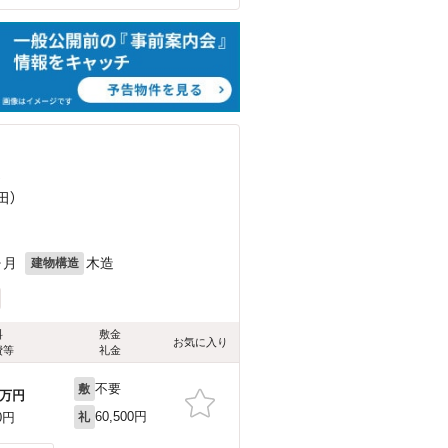
）
田）
ヶ月
木造
建物構造
料
敷金
お気に入り
費等
礼金
不要
敷
万円
60,500円
0円
礼