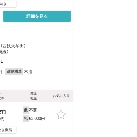
向き
詳細を見る
 （西鉄大牟田）
崎線）
1
月
木造
建物構造
料
敷金
お気に入り
費等
礼金
不要
敷
万円
63,000円
0円
礼
炊き機能