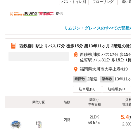
バス・トイレ別
フローリング
追い
提供
リムジン・グレィスのすべての部屋
西鉄柳川駅よりバス17分 徒歩15分 築13年11ヶ月 2階建の
西鉄柳川駅 バス
17
分 歩
15
佐賀駅 バス
31
分 歩
15
分 （
福岡県大川市大字上巻419
2階建
13年11
総階数
築年数
駐車場あり
駐輪場あり
間取り
賃
間取り図
階数
専有面積
管理
5.4
2LDK
2階
58.57㎡
2,30