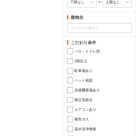
〜
建物名
こだわり条件
バス・トイレ別
2階以上
駐車場あり
ペット相談
洗濯機置場あり
独立洗面台
エアコンあり
都市ガス
温水洗浄便座