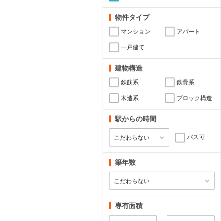
物件タイプ
マンション
アパート
一戸建て
建物構造
鉄筋系
鉄骨系
木造系
ブロック構造
駅からの時間
バス可
築年数
専有面積