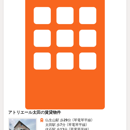
アトリエール太田の賃貸物件
仏生山駅 歩
29
分 （琴電琴平線）
太田駅 歩
7
分 （琴電琴平線）
伏石駅 歩
13
分 （琴電琴平線）