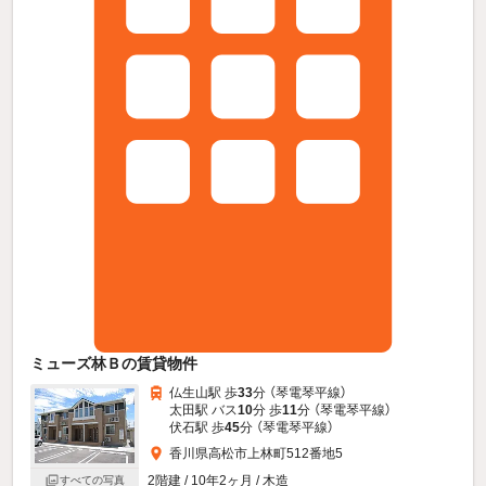
ミューズ林Ｂの賃貸物件
仏生山駅 歩
33
分 （琴電琴平線）
太田駅 バス
10
分 歩
11
分 （琴電琴平線）
伏石駅 歩
45
分 （琴電琴平線）
香川県高松市上林町512番地5
2階建 / 10年2ヶ月 / 木造
すべての写真