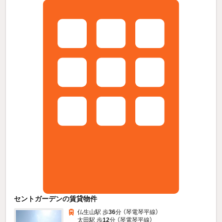
セントガーデンの賃貸物件
仏生山駅 歩
36
分 （琴電琴平線）
太田駅 歩
12
分 （琴電琴平線）