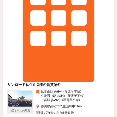
サンロード仏生山C棟の賃貸物件
仏生山駅 歩
6
分 （琴電琴平線）
空港通り駅 歩
8
分 （琴電琴平線）
一宮駅 歩
24
分 （琴電琴平線）
香川県高松市仏生山町甲1699
すべての写真
2階建 / 7年8ヶ月 / 軽量鉄骨