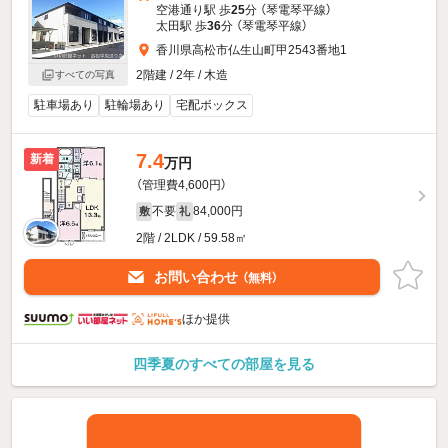
空港通り駅 歩
25
分 （琴電琴平線）
太田駅 歩
36
分 （琴電琴平線）
香川県高松市仏生山町甲2543番地1
2階建 / 2年 / 木造
すべての写真
駐車場あり
駐輪場あり
宅配ボックス
7.4
新着
万円
（管理費4,600円）
不要
84,000円
敷
礼
2階 / 2LDK / 59.58㎡
お問い合わせ
（無料）
ほか提供
四季夏のすべての部屋を見る