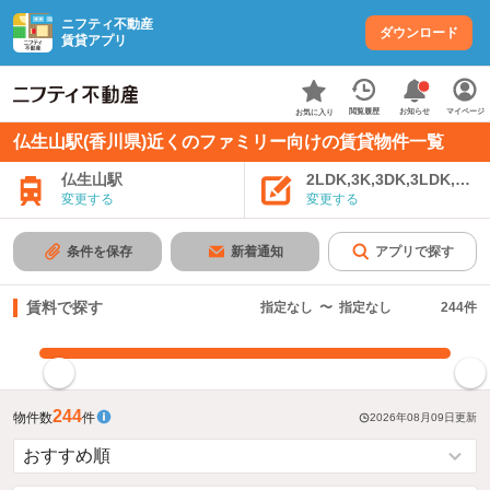
ニフティ不動産
ダウンロード
賃貸アプリ
お知らせ
閲覧履歴
マイページ
お気に入り
仏生山駅(香川県)近くのファミリー向けの賃貸物件一覧
仏生山駅
2LDK,3K,3DK,3LDK,4K
変更する
変更する
条件を保存
新着通知
アプリで探す
賃料で探す
指定なし
〜
指定なし
244
件
指定した賃料で絞り込む
244
物件数
件
2026年08月09日
更新