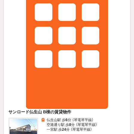
サンロード仏生山 B棟の賃貸物件
仏生山駅 歩
6
分 （琴電琴平線）
空港通り駅 歩
8
分 （琴電琴平線）
一宮駅 歩
24
分 （琴電琴平線）