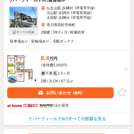
リバーフィールドIIの賃貸物件
仏生山駅 歩
36
分 （琴電琴平線）
元山駅 歩
15
分 （琴電長尾線）
太田駅 歩
26
分 （琴電琴平線）
香川県高松市林町
2階建 / 3年2ヶ月 / 軽量鉄骨
すべての写真
駐車場あり
駐輪場あり
宅配ボックス
8.4
万円
（管理費5,000円）
不要
1.5ヶ月
敷
礼
2階 / 3LDK / 67.11㎡
お問い合わせ
（無料）
ほか提供
リバーフィールドIIのすべての部屋を見る