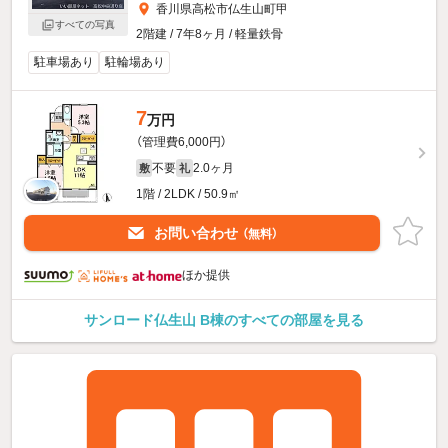
香川県高松市仏生山町甲
すべての写真
2階建 / 7年8ヶ月 / 軽量鉄骨
駐車場あり
駐輪場あり
7
万円
（管理費6,000円）
不要
2.0ヶ月
敷
礼
1階 / 2LDK / 50.9㎡
お問い合わせ
（無料）
ほか提供
サンロード仏生山 B棟のすべての部屋を見る