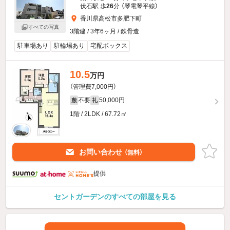
伏石駅 歩
26
分 （琴電琴平線）
香川県高松市多肥下町
すべての写真
3階建 / 3年6ヶ月 / 鉄骨造
駐車場あり
駐輪場あり
宅配ボックス
10.5
万円
（管理費7,000円）
不要
50,000円
敷
礼
1階 / 2LDK / 67.72㎡
お問い合わせ
（無料）
提供
セントガーデンのすべての部屋を見る