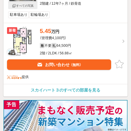
2階建 / 12年7ヶ月 / 鉄骨造
すべての写真
駐車場あり
駐輪場あり
5.45
新着
万円
（管理費4,100円）
不要
64,500円
敷
礼
2階 / 2LDK / 56.88㎡
お問い合わせ
（無料）
提供
スカイハート３のすべての部屋を見る