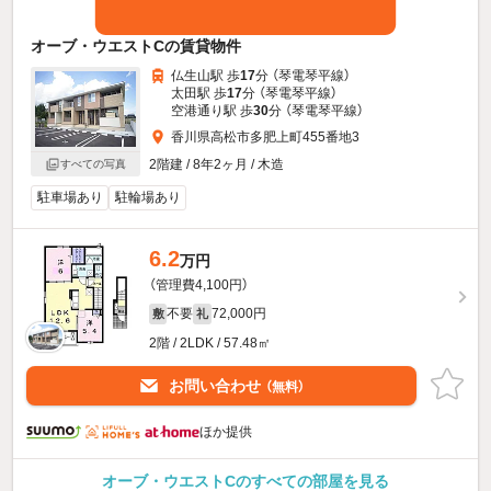
オーブ・ウエストCの賃貸物件
仏生山駅 歩
17
分 （琴電琴平線）
太田駅 歩
17
分 （琴電琴平線）
空港通り駅 歩
30
分 （琴電琴平線）
香川県高松市多肥上町455番地3
2階建 / 8年2ヶ月 / 木造
すべての写真
駐車場あり
駐輪場あり
6.2
万円
（管理費4,100円）
不要
72,000円
敷
礼
2階 / 2LDK / 57.48㎡
お問い合わせ
（無料）
ほか提供
オーブ・ウエストCのすべての部屋を見る