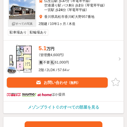
仏生山駅 歩
37
分 （琴電琴平線）
空港通り駅 バス
8
分 歩
2
分 （琴電琴平線）
一宮駅 歩
24
分 （琴電琴平線）
香川県高松市香川町大野957番地
2階建 / 10年1ヶ月 / 木造
すべての写真
駐車場あり
駐輪場あり
5.1
万円
（管理費4,600円）
不要
61,000円
敷
礼
2階 / 2LDK / 57.64㎡
お問い合わせ
（無料）
ほか提供
メゾンブライトＣのすべての部屋を見る