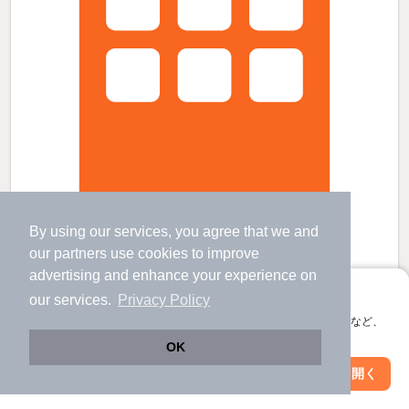
By using our services, you agree that we and
ディス・リヴィエールの賃貸物件
our
partners
use cookies to improve
仏生山駅 歩
25
分 （琴電琴平線）
advertising and enhance your experience on
太田駅 歩
33
分 （琴電琴平線）
空港通り駅 歩
39
分 （琴電琴平線）
アプリに切り替えて、サクサクお部屋探し
our services.
Privacy Policy
香川県高松市上林町846番地
会員登録なしですぐ使える。マップ検索やお気に入り保存など、
すべての写真
2階建 / 10年3ヶ月 / 鉄骨造
アプリ限定の便利な機能が使えます！
OK
駐車場あり
駐輪場あり
Web版で続行
アプリを開く
駅・沿線を変更
絞り込み条件を変更