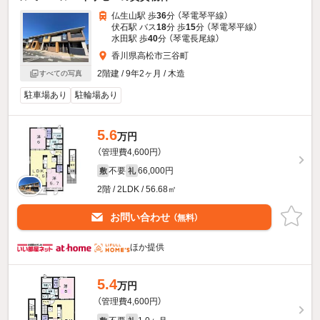
仏生山駅 歩
36
分 （琴電琴平線）
伏石駅 バス
18
分 歩
15
分 （琴電琴平線）
水田駅 歩
40
分 （琴電長尾線）
香川県高松市三谷町
2階建 / 9年2ヶ月 / 木造
すべての写真
駐車場あり
駐輪場あり
5.6
万円
（管理費4,600円）
不要
66,000円
敷
礼
2階 / 2LDK / 56.68㎡
お問い合わせ
（無料）
ほか提供
5.4
万円
（管理費4,600円）