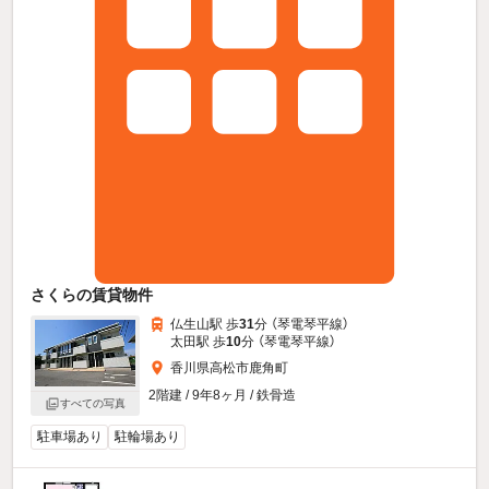
さくらの賃貸物件
仏生山駅 歩
31
分 （琴電琴平線）
太田駅 歩
10
分 （琴電琴平線）
香川県高松市鹿角町
2階建 / 9年8ヶ月 / 鉄骨造
すべての写真
駐車場あり
駐輪場あり