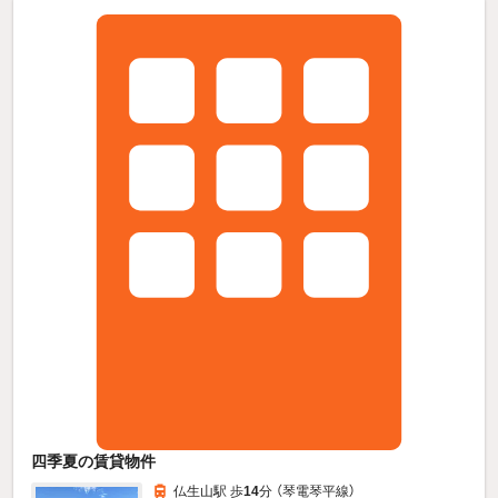
四季夏の賃貸物件
仏生山駅 歩
14
分 （琴電琴平線）