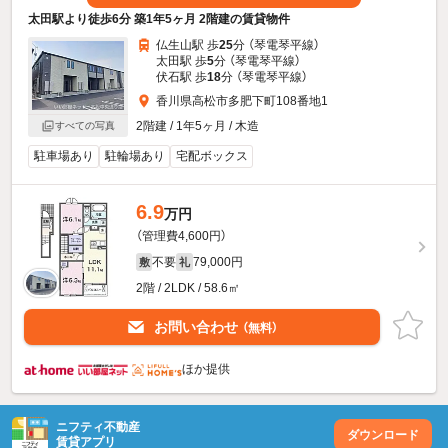
太田駅より徒歩6分 築1年5ヶ月 2階建の賃貸物件
仏生山駅 歩
25
分 （琴電琴平線）
太田駅 歩
5
分 （琴電琴平線）
伏石駅 歩
18
分 （琴電琴平線）
香川県高松市多肥下町108番地1
2階建 / 1年5ヶ月 / 木造
すべての写真
駐車場あり
駐輪場あり
宅配ボックス
6.9
万円
（管理費4,600円）
不要
79,000円
敷
礼
2階 / 2LDK / 58.6㎡
お問い合わせ
（無料）
ほか提供
ニフティ不動産
ダウンロード
賃貸アプリ