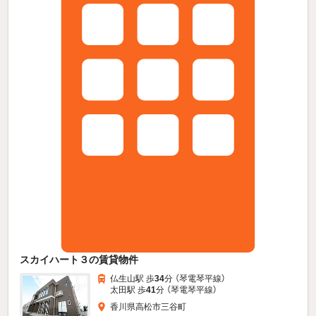
スカイハート３の賃貸物件
仏生山駅 歩
34
分 （琴電琴平線）
太田駅 歩
41
分 （琴電琴平線）
香川県高松市三谷町