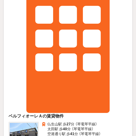
ベルフィオーレＡの賃貸物件
仏生山駅 歩
27
分 （琴電琴平線）
太田駅 歩
40
分 （琴電琴平線）
空港通り駅 歩
41
分 （琴電琴平線）