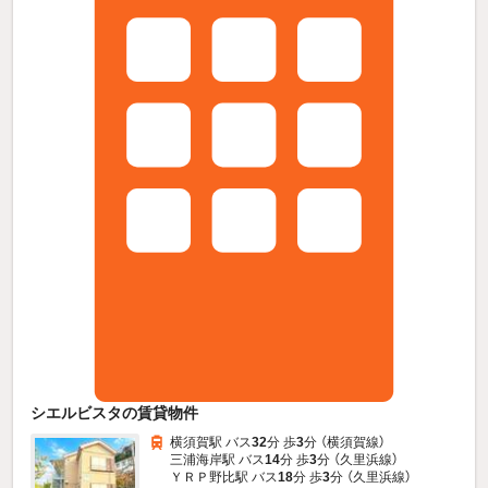
シエルビスタの賃貸物件
横須賀駅 バス
32
分 歩
3
分 （横須賀線）
三浦海岸駅 バス
14
分 歩
3
分 （久里浜線）
ＹＲＰ野比駅 バス
18
分 歩
3
分 （久里浜線）