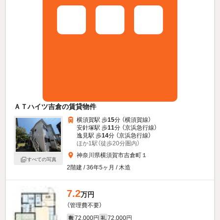
ＡＴハイツ吉倉の賃貸物件
横須賀駅 歩
15
分 （横須賀線）
安針塚駅 歩
11
分 （京浜急行線）
逸見駅 歩
14
分 （京浜急行線）
ほか1駅（徒歩20分圏内）
神奈川県横須賀市吉倉町１
すべての写真
2階建 / 36年5ヶ月 / 木造
7.2
万円
（管理費不要）
72,000円
72,000円
敷
礼