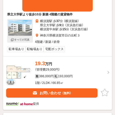
県立大学駅より徒歩10分 新築 4階建の賃貸物件
横須賀駅 歩
37
分 （横須賀線）
県立大学駅 歩
9
分 （京浜急行線）
横須賀中央駅 歩
15
分 （京浜急行線）
神奈川県横須賀市日の出町３
すべての写真
4階建 / 新築 / 鉄骨
駐車場あり
駐輪場あり
宅配ボックス
19.3
万円
（管理費29,000円）
386,000円
193,000円
敷
礼
1階 / 2LDK / 66.85㎡
お問い合わせ
（無料）
提供