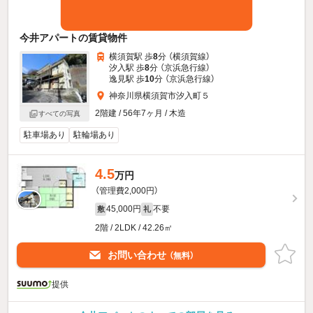
今井アパートの賃貸物件
横須賀駅 歩
8
分 （横須賀線）
汐入駅 歩
8
分 （京浜急行線）
逸見駅 歩
10
分 （京浜急行線）
神奈川県横須賀市汐入町５
2階建 / 56年7ヶ月 / 木造
すべての写真
駐車場あり
駐輪場あり
4.5
万円
（管理費2,000円）
45,000円
不要
敷
礼
2階 / 2LDK / 42.26㎡
お問い合わせ
（無料）
提供