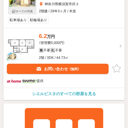
神奈川県横須賀市武３
2階建 / 28年3ヶ月 / 木造
すべての写真
駐車場あり
駐輪場あり
6.2
万円
（管理費5,000円）
不要
不要
敷
礼
2階 / 3DK / 44.73㎡
お問い合わせ
（無料）
提供
シエルビスタのすべての部屋を見る