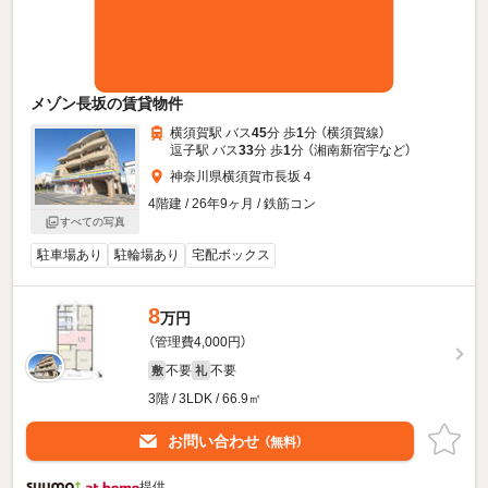
メゾン長坂の賃貸物件
横須賀駅 バス
45
分 歩
1
分 （横須賀線）
逗子駅 バス
33
分 歩
1
分 （湘南新宿宇
など
）
神奈川県横須賀市長坂４
4階建 / 26年9ヶ月 / 鉄筋コン
すべての写真
駐車場あり
駐輪場あり
宅配ボックス
8
万円
（管理費4,000円）
不要
不要
敷
礼
3階 / 3LDK / 66.9㎡
お問い合わせ
（無料）
提供