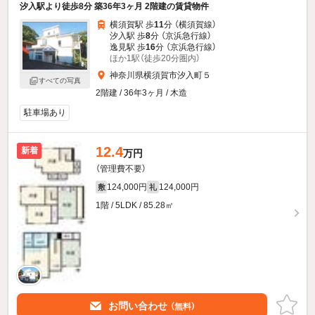
汐入駅より徒歩8分 築36年3ヶ月 2階建の賃貸物件
横須賀駅 歩
11
分 （横須賀線）
汐入駅 歩
8
分 （京浜急行線）
逸見駅 歩
16
分 （京浜急行線）
ほか1駅（徒歩20分圏内）
神奈川県横須賀市汐入町５
すべての写真
2階建 / 36年3ヶ月 / 木造
駐車場あり
12.4
新着
万円
（管理費不要）
124,000円
124,000円
敷
礼
1階 / 5LDK / 85.28㎡
お問い合わせ
（無料）