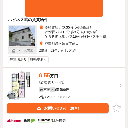
ハピネス武の賃貸物件
横須賀駅 バス
35
分 （横須賀線）
衣笠駅 バス
10
分 歩
5
分 （横須賀線）
ＹＲＰ野比駅 バス
15
分 歩
7
分 （久里浜線）
神奈川県横須賀市武１
2階建 / 12年7ヶ月 / 木造
すべての写真
駐車場あり
駐輪場あり
6.55
万円
（管理費3,500円）
不要
65,500円
敷
礼
2階 / 2LDK / 58.21㎡
お問い合わせ
（無料）
ほか提供