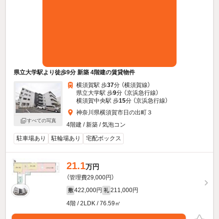
県立大学駅より徒歩9分 新築 4階建の賃貸物件
横須賀駅 歩
37
分 （横須賀線）
県立大学駅 歩
9
分 （京浜急行線）
横須賀中央駅 歩
15
分 （京浜急行線）
神奈川県横須賀市日の出町３
すべての写真
4階建 / 新築 / 気泡コン
駐車場あり
駐輪場あり
宅配ボックス
21.1
万円
（管理費29,000円）
422,000円
211,000円
敷
礼
4階 / 2LDK / 76.59㎡