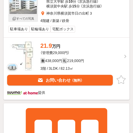
県立大学駅 歩
10
分 （京浜急行線）
横須賀中央駅 歩
15
分 （京浜急行線）
神奈川県横須賀市日の出町３
すべての写真
4階建 / 新築 / 鉄骨
駐車場あり
駐輪場あり
宅配ボックス
21.9
万円
（管理費29,000円）
438,000円
219,000円
敷
礼
3階 / 3LDK / 82.13㎡
お問い合わせ
（無料）
提供