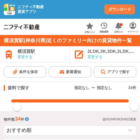
ニフティ不動産
ダウンロード
賃貸アプリ
お知らせ
閲覧履歴
マイページ
お気に入り
横須賀駅(神奈川県)近くのファミリー向けの賃貸物件一覧
横須賀駅
2LDK,3K,3DK,3LDK,4K
変更する
変更する
条件を保存
新着通知
アプリで探す
賃料で探す
指定なし
〜
指定なし
34
件
指定した賃料で絞り込む
34
物件数
件
2026年08月08日
更新