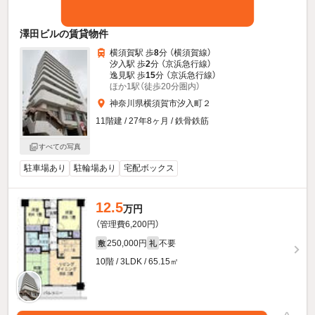
澤田ビルの賃貸物件
横須賀駅 歩
8
分 （横須賀線）
汐入駅 歩
2
分 （京浜急行線）
逸見駅 歩
15
分 （京浜急行線）
ほか1駅（徒歩20分圏内）
神奈川県横須賀市汐入町２
11階建 / 27年8ヶ月 / 鉄骨鉄筋
すべての写真
駐車場あり
駐輪場あり
宅配ボックス
12.5
万円
（管理費6,200円）
250,000円
不要
敷
礼
10階 / 3LDK / 65.15㎡