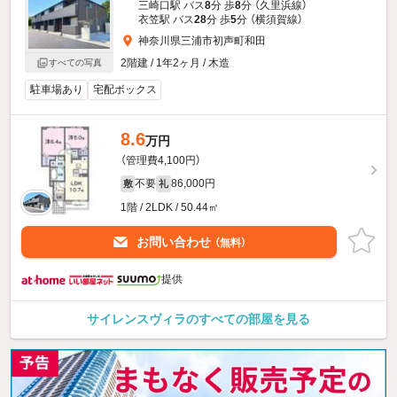
三崎口駅 バス
8
分 歩
8
分 （久里浜線）
衣笠駅 バス
28
分 歩
5
分 （横須賀線）
神奈川県三浦市初声町和田
2階建 / 1年2ヶ月 / 木造
すべての写真
駐車場あり
宅配ボックス
8.6
万円
（管理費4,100円）
不要
86,000円
敷
礼
1階 / 2LDK / 50.44㎡
お問い合わせ
（無料）
提供
サイレンスヴィラのすべての部屋を見る