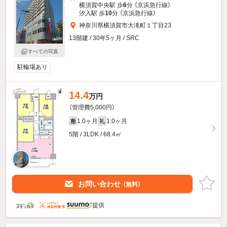
横須賀中央駅 歩
6
分 （京浜急行線）
汐入駅 歩
10
分 （京浜急行線）
神奈川県横須賀市大滝町１丁目23
13階建 / 30年5ヶ月 / SRC
すべての写真
駐輪場あり
14.4
万円
（管理費5,000円）
1.0ヶ月
1.0ヶ月
敷
礼
5階 / 3LDK / 68.4㎡
お問い合わせ
（無料）
提供