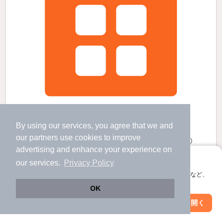
逗子駅よりバス38分 徒歩3分 築7年6ヶ月 2階建の賃貸物件
By using our services, you agree that we and
横須賀駅 バス
49
分 歩
3
分 （横須賀線）
逗子駅 バス
38
分 歩
3
分 （湘南新宿宇
など
）
our
partners
use cookies to improve
横須賀中央駅 バス
41
分 歩
6
分 （京浜急行線）
advertising and enhance your experience on
神奈川県横須賀市佐島３
アプリに切り替えて、サクサクお部屋探し
our services.
Privacy Policy
2階建 / 7年6ヶ月 / 木造
会員登録なしですぐ使える。マップ検索やお気に入り保存など、
すべての写真
アプリ限定の便利な機能が使えます！
OK
駐車場あり
Web版で続行
アプリを開く
駅・沿線を変更
絞り込み条件を変更
13
万円