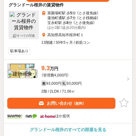
グランドール桜井の賃貸物件
菜園場町駅 歩
5
分 （とさ後免線）
蓮池町通駅 歩
7
分 （とさ桟橋線）
宝永町駅 歩
8
分 （とさ後免線）
ほか2駅（徒歩20分圏内）
高知県高知市桜井町１
すべての写真
13階建 / 30年5ヶ月 / 鉄筋コン
駐車場あり
9.3
万円
（管理費4,000円）
93,000円
93,000円
敷
礼
2階 / 2LDK / 71.06㎡
お問い合わせ
（無料）
ほか提供
グランドール桜井のすべての部屋を見る