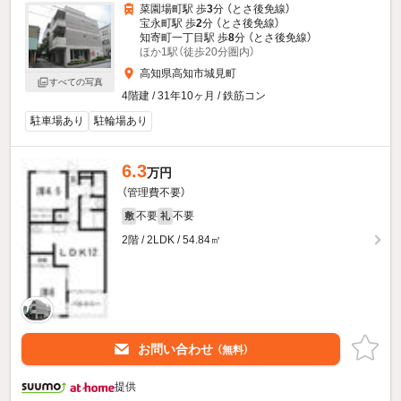
菜園場町駅 歩
3
分 （とさ後免線）
宝永町駅 歩
2
分 （とさ後免線）
知寄町一丁目駅 歩
8
分 （とさ後免線）
ほか1駅（徒歩20分圏内）
高知県高知市城見町
すべての写真
4階建 / 31年10ヶ月 / 鉄筋コン
駐車場あり
駐輪場あり
6.3
万円
（管理費不要）
不要
不要
敷
礼
2階 / 2LDK / 54.84㎡
お問い合わせ
（無料）
提供