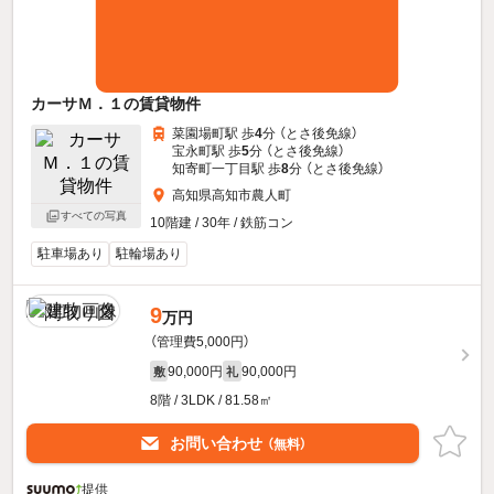
カーサＭ．１の賃貸物件
菜園場町駅 歩
4
分 （とさ後免線）
宝永町駅 歩
5
分 （とさ後免線）
知寄町一丁目駅 歩
8
分 （とさ後免線）
高知県高知市農人町
すべての写真
10階建 / 30年 / 鉄筋コン
駐車場あり
駐輪場あり
9
万円
（管理費5,000円）
90,000円
90,000円
敷
礼
8階 / 3LDK / 81.58㎡
お問い合わせ
（無料）
提供