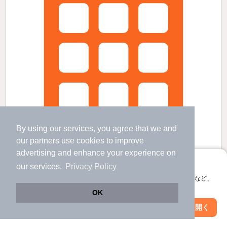
By using our services, you agree that we and
our
partners
use cookies to improve
advertising and enhance your experience on
アプリに切り替えて、サクサクお部屋探し
our services.
Privacy Policy
会員登録なしですぐ使える。マップ検索やお気に入り保存など、
アプリ限定の便利な機能が使えます！
デンテツターミナルビル前駅より徒歩4分 築25年8ヶ月 10階建の賃貸物
OK
件
Web版で続行
アプリを開く
駅・沿線を変更
絞り込み条件を変更
菜園場町駅 歩
4
分 （とさ後免線）
デンテツターミナルビル前駅 歩
4
分 （とさ後免