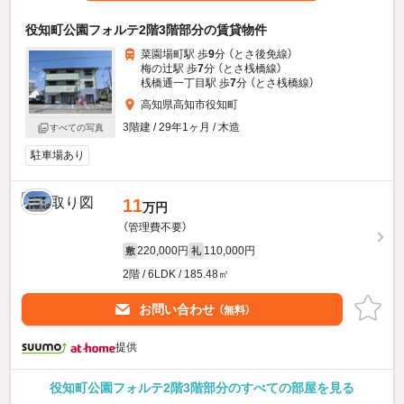
役知町公園フォルテ2階3階部分の賃貸物件
菜園場町駅 歩
9
分 （とさ後免線）
梅の辻駅 歩
7
分 （とさ桟橋線）
桟橋通一丁目駅 歩
7
分 （とさ桟橋線）
高知県高知市役知町
3階建 / 29年1ヶ月 / 木造
すべての写真
駐車場あり
11
万円
（管理費不要）
220,000円
110,000円
敷
礼
2階 / 6LDK / 185.48㎡
お問い合わせ
（無料）
提供
役知町公園フォルテ2階3階部分のすべての部屋を見る