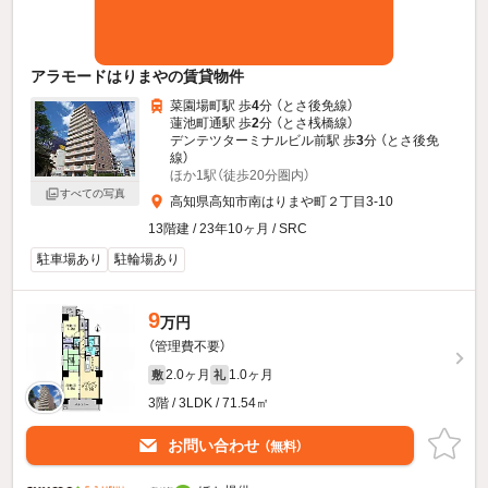
アラモードはりまやの賃貸物件
菜園場町駅 歩
4
分 （とさ後免線）
蓮池町通駅 歩
2
分 （とさ桟橋線）
デンテツターミナルビル前駅 歩
3
分 （とさ後免
線）
ほか1駅（徒歩20分圏内）
すべての写真
高知県高知市南はりまや町２丁目3-10
13階建 / 23年10ヶ月 / SRC
駐車場あり
駐輪場あり
9
万円
（管理費不要）
2.0ヶ月
1.0ヶ月
敷
礼
3階 / 3LDK / 71.54㎡
お問い合わせ
（無料）