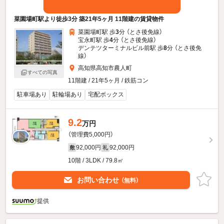
菜園場町駅より徒歩3分 築21年5ヶ月 11階建の賃貸物件
菜園場町駅 歩
3
分 （とさ後免線）
宝永町駅 歩
4
分 （とさ後免線）
デンテツターミナルビル前駅 歩
8
分 （とさ後免
線）
高知県高知市農人町
すべての写真
11階建 / 21年5ヶ月 / 鉄筋コン
駐車場あり
駐輪場あり
宅配ボックス
9.2
万円
（管理費5,000円）
92,000円
92,000円
敷
礼
10階 / 3LDK / 79.8㎡
お問い合わせ
（無料）
提供