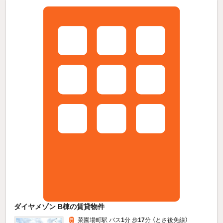
ダイヤメゾン B棟の賃貸物件
菜園場町駅 バス
1
分 歩
17
分 （とさ後免線）