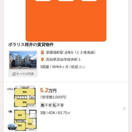
ポラリス桜井の賃貸物件
菜園場町駅 歩
5
分 （とさ後免線）
高知県高知市桜井町１
3階建 / 36年6ヶ月 / 鉄筋コン
すべての写真
5.2
万円
（管理費3,000円）
不要
不要
敷
礼
3階 / 4DK / 63.75㎡