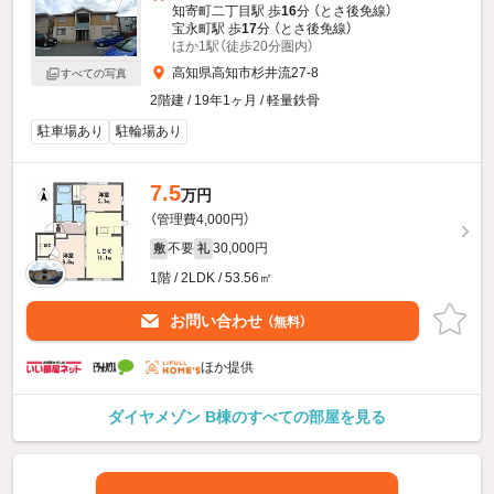
知寄町二丁目駅 歩
16
分 （とさ後免線）
宝永町駅 歩
17
分 （とさ後免線）
ほか1駅（徒歩20分圏内）
高知県高知市杉井流27-8
すべての写真
2階建 / 19年1ヶ月 / 軽量鉄骨
駐車場あり
駐輪場あり
7.5
万円
（管理費4,000円）
不要
30,000円
敷
礼
1階 / 2LDK / 53.56㎡
お問い合わせ
（無料）
ほか提供
ダイヤメゾン B棟のすべての部屋を見る