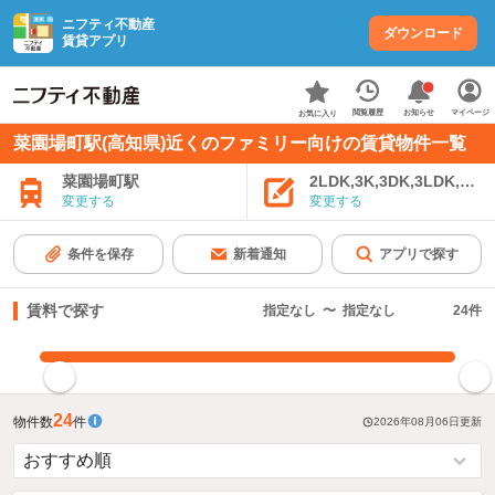
ニフティ不動産
ダウンロード
賃貸アプリ
お知らせ
閲覧履歴
マイページ
お気に入り
菜園場町駅(高知県)近くのファミリー向けの賃貸物件一覧
菜園場町駅
2LDK,3K,3DK,3LDK,4K
変更する
変更する
条件を保存
新着通知
アプリで探す
賃料で探す
指定なし
〜
指定なし
24
件
指定した賃料で絞り込む
24
物件数
件
2026年08月06日
更新