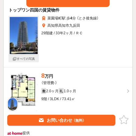
トップワン四国の賃貸物件
菜園場町駅 歩
4
分 （とさ後免線）
高知県高知市九反田
29階建 / 33年2ヶ月 / ＲＣ
すべての写真
8
万円
（管理費-）
2.0ヶ月
1.0ヶ月
敷
礼
9階 / 3LDK / 73.41㎡
お問い合わせ
（無料）
提供