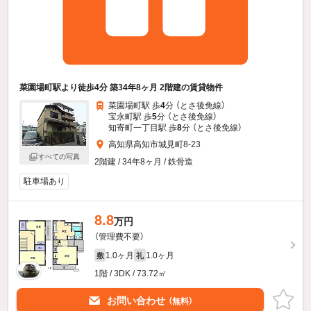
菜園場町駅より徒歩4分 築34年8ヶ月 2階建の賃貸物件
菜園場町駅 歩
4
分 （とさ後免線）
宝永町駅 歩
5
分 （とさ後免線）
知寄町一丁目駅 歩
8
分 （とさ後免線）
高知県高知市城見町8-23
すべての写真
2階建 / 34年8ヶ月 / 鉄骨造
駐車場あり
8.8
万円
（管理費不要）
1.0ヶ月
1.0ヶ月
敷
礼
1階 / 3DK / 73.72㎡
お問い合わせ
（無料）