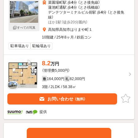
菜園場町駅 歩
4
分 （とさ後免線）
蓮池町通駅 歩
4
分 （とさ桟橋線）
デンテツターミナルビル前駅 歩
4
分 （とさ後免
線）
ほか1駅（徒歩20分圏内）
すべての写真
高知県高知市はりまや町１
10階建 / 25年8ヶ月 / 鉄筋コン
駐車場あり
駐輪場あり
8.2
万円
（管理費5,000円）
164,000円
82,000円
敷
礼
3階 / 2LDK / 58.38㎡
お問い合わせ
（無料）
提供