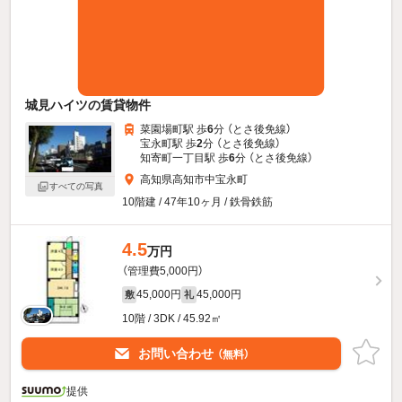
城見ハイツの賃貸物件
菜園場町駅 歩
6
分 （とさ後免線）
宝永町駅 歩
2
分 （とさ後免線）
知寄町一丁目駅 歩
6
分 （とさ後免線）
高知県高知市中宝永町
すべての写真
10階建 / 47年10ヶ月 / 鉄骨鉄筋
4.5
万円
（管理費5,000円）
45,000円
45,000円
敷
礼
10階 / 3DK / 45.92㎡
お問い合わせ
（無料）
提供