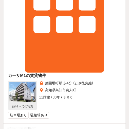
カーサM1の賃貸物件
菜園場町駅 歩
4
分 （とさ後免線）
高知県高知市農人町
11階建 / 30年 / ＳＲＣ
すべての写真
駐車場あり
駐輪場あり