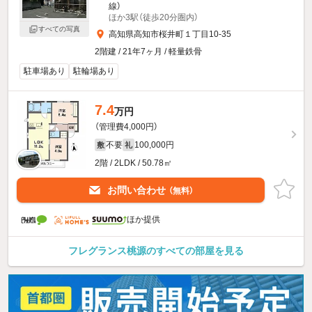
線）
ほか3駅（徒歩20分圏内）
すべての写真
高知県高知市桜井町１丁目10-35
2階建 / 21年7ヶ月 / 軽量鉄骨
駐車場あり
駐輪場あり
7.4
万円
（管理費4,000円）
不要
100,000円
敷
礼
2階 / 2LDK / 50.78㎡
お問い合わせ
（無料）
ほか提供
フレグランス桃源のすべての部屋を見る