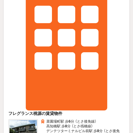
フレグランス桃源の賃貸物件
菜園場町駅 歩
6
分 （とさ後免線）
高知橋駅 歩
8
分 （とさ桟橋線）
デンテツターミナルビル前駅 歩
8
分 （とさ後免