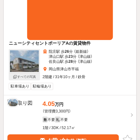
ニューシティセントポーリアAの賃貸物件
院庄駅 歩
26
分 （姫新線）
津山口駅 歩
23
分 （津山線）
佐良山駅 歩
28
分 （津山線）
岡山県津山市平福
2階建 / 31年10ヶ月 / 鉄骨
すべての写真
駐車場あり
駐輪場あり
4.05
万円
（管理費3,300円）
不要
不要
敷
礼
1階 / 3DK / 52.17㎡