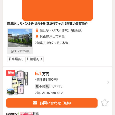
院庄駅よりバス3分 徒歩8分 築19年7ヶ月 2階建の賃貸物件
院庄駅 バス
3
分 歩
8
分 （姫新線）
岡山県津山市戸島
2階建 / 19年7ヶ月 / 木造
すべての写真
駐車場あり
駐輪場あり
5.1
新着
万円
（管理費3,500円）
不要
51,000円
敷
礼
2階 / 2LDK / 58.48㎡
お問い合わせ
（無料）
提供