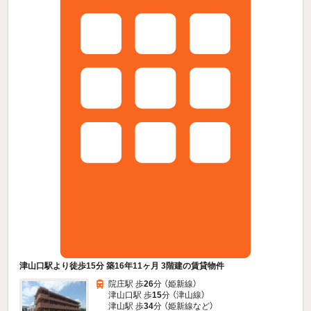
津山口駅より徒歩15分 築16年11ヶ月 3階建の賃貸物件
院庄駅 歩
26
分 （姫新線）
津山口駅 歩
15
分 （津山線）
津山駅 歩
34
分 （姫新線
など
）