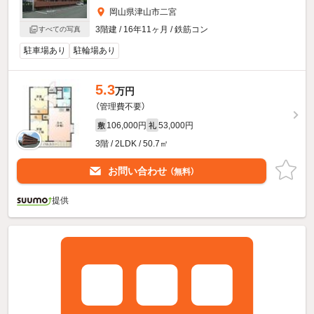
岡山県津山市二宮
3階建 / 16年11ヶ月 / 鉄筋コン
すべての写真
駐車場あり
駐輪場あり
5.3
万円
（管理費不要）
106,000円
53,000円
敷
礼
3階 / 2LDK / 50.7㎡
お問い合わせ
（無料）
提供