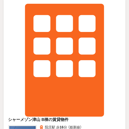
シャーメゾン津山 B棟の賃貸物件
院庄駅 歩
16
分 （姫新線）