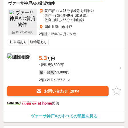
ヴァーサ神戸Aの賃貸物件
院庄駅 バス
25
分 歩
9
分 （姫新線）
美作千代駅 歩
49
分 （姫新線）
佐良山駅 歩
65
分 （津山線）
岡山県津山市神戸
すべての写真
2階建 / 15年9ヶ月 / 木造
駐車場あり
駐輪場あり
5.3
万円
（管理費3,500円）
不要
53,000円
敷
礼
2階 / 2LDK / 57.21㎡
お問い合わせ
（無料）
提供
ヴァーサ神戸Aのすべての部屋を見る