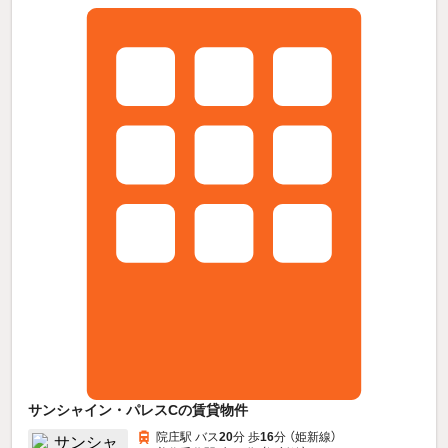
サンシャイン・パレスCの賃貸物件
院庄駅 バス
20
分 歩
16
分 （姫新線）