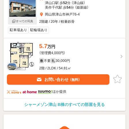
津山口駅 歩
52
分 （津山線）
美作千代駅 歩
54
分 （姫新線）
岡山県津山市神戸76-4
2階建 / 20年 / 軽量鉄骨
すべての写真
駐車場あり
駐輪場あり
5.7
万円
（管理費4,000円）
不要
30,000円
敷
礼
2階 / 2LDK / 54.81㎡
お問い合わせ
（無料）
ほか提供
シャーメゾン津山 B棟のすべての部屋を見る