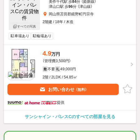
美作千代駅 歩
84
分 （姫新線）
津山口駅 歩
96
分 （津山線）
岡山県苫田郡鏡野町円宗寺
2階建 / 18年 / 木造
すべての写真
駐車場あり
駐輪場あり
4.9
万円
（管理費3,500円）
不要
49,000円
敷
礼
2階 / 2LDK / 54.85㎡
お問い合わせ
（無料）
提供
サンシャイン・パレスCのすべての部屋を見る