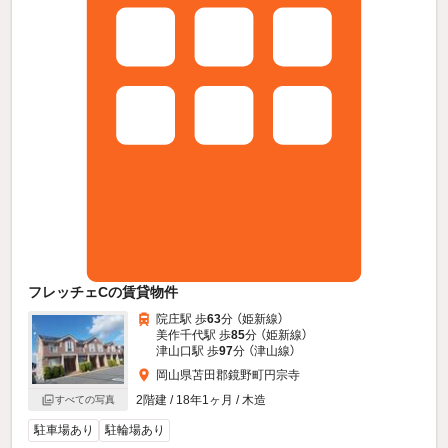
フレッチェCの賃貸物件
院庄駅 歩
63
分 （姫新線）
美作千代駅 歩
85
分 （姫新線）
津山口駅 歩
97
分 （津山線）
岡山県苫田郡鏡野町円宗寺
2階建 / 18年1ヶ月 / 木造
すべての写真
駐車場あり
駐輪場あり