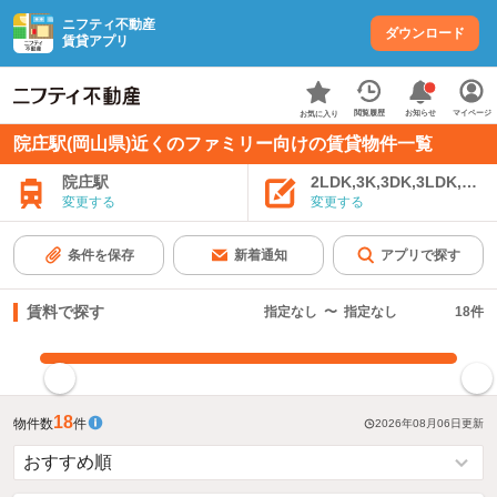
ニフティ不動産
ダウンロード
賃貸アプリ
お知らせ
閲覧履歴
マイページ
お気に入り
院庄駅(岡山県)近くのファミリー向けの賃貸物件一覧
院庄駅
2LDK,3K,3DK,3LDK,4K
変更する
変更する
条件を保存
新着通知
アプリで探す
賃料で探す
指定なし
〜
指定なし
18
件
指定した賃料で絞り込む
18
物件数
件
2026年08月06日
更新