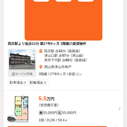
院庄駅より徒歩22分 築27年6ヶ月 3階建の賃貸物件
院庄駅 歩
22
分 （姫新線）
津山口駅 歩
57
分 （津山線）
美作千代駅 歩
60
分 （姫新線）
岡山県津山市神戸
3階建 / 27年6ヶ月 / 鉄筋コン
すべての写真
駐車場あり
駐輪場あり
5.5
万円
（管理費不要）
55,000円
55,000円
敷
礼
1階 / 2LDK / 59.4㎡