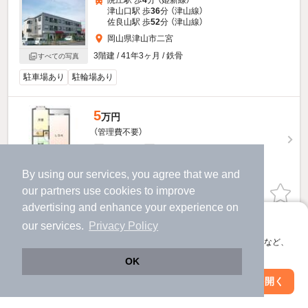
院庄駅 歩
4
分 （姫新線）
津山口駅 歩
36
分 （津山線）
佐良山駅 歩
52
分 （津山線）
岡山県津山市二宮
3階建 / 41年3ヶ月 / 鉄骨
すべての写真
駐車場あり
駐輪場あり
5
万円
（管理費不要）
100,000円
50,000円
敷
礼
3階 / 2LDK / 53.0㎡
By using our services, you agree that we and
our
partners
use cookies to improve
お問い合わせ
（無料）
advertising and enhance your experience on
アプリに切り替えて、サクサクお部屋探し
提供
our services.
Privacy Policy
会員登録なしですぐ使える。マップ検索やお気に入り保存など、
アプリ限定の便利な機能が使えます！
OK
Web版で続行
アプリを開く
駅・沿線を変更
絞り込み条件を変更