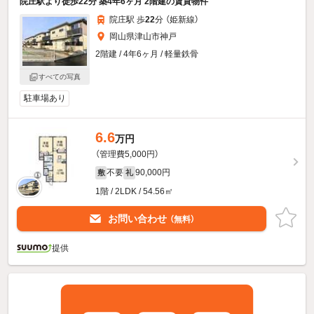
院庄駅より徒歩22分 築4年6ヶ月 2階建の賃貸物件
院庄駅 歩
22
分 （姫新線）
岡山県津山市神戸
2階建 / 4年6ヶ月 / 軽量鉄骨
すべての写真
駐車場あり
6.6
万円
（管理費5,000円）
不要
90,000円
敷
礼
1階 / 2LDK / 54.56㎡
お問い合わせ
（無料）
提供