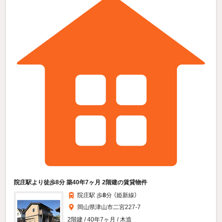
院庄駅より徒歩8分 築40年7ヶ月 2階建の賃貸物件
院庄駅 歩
8
分 （姫新線）
岡山県津山市二宮227-7
2階建 / 40年7ヶ月 / 木造