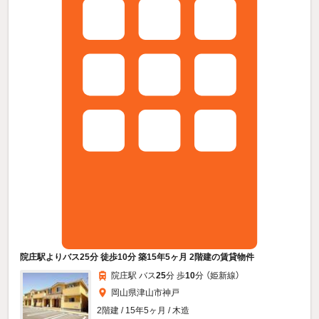
院庄駅よりバス25分 徒歩10分 築15年5ヶ月 2階建の賃貸物件
院庄駅 バス
25
分 歩
10
分 （姫新線）
岡山県津山市神戸
2階建 / 15年5ヶ月 / 木造