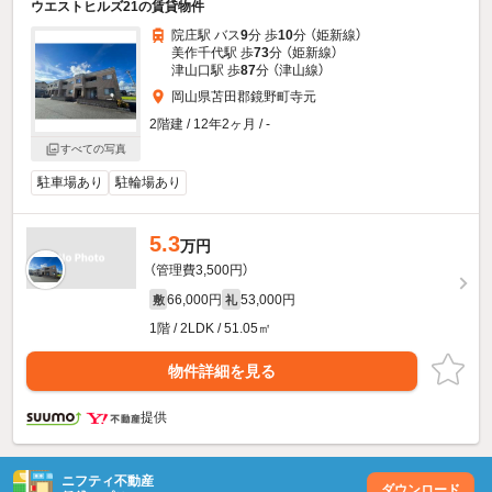
ウエストヒルズ21の賃貸物件
院庄駅 バス
9
分 歩
10
分 （姫新線）
美作千代駅 歩
73
分 （姫新線）
津山口駅 歩
87
分 （津山線）
岡山県苫田郡鏡野町寺元
2階建 / 12年2ヶ月 / -
すべての写真
駐車場あり
駐輪場あり
5.3
万円
（管理費3,500円）
66,000円
53,000円
敷
礼
1階 / 2LDK / 51.05㎡
物件詳細を見る
提供
ニフティ不動産
ダウンロード