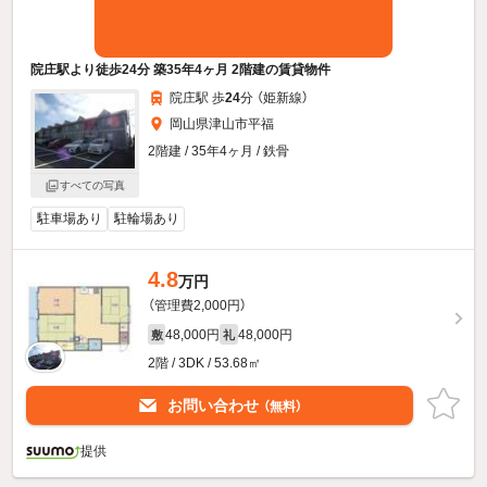
院庄駅より徒歩24分 築35年4ヶ月 2階建の賃貸物件
院庄駅 歩
24
分 （姫新線）
岡山県津山市平福
2階建 / 35年4ヶ月 / 鉄骨
すべての写真
駐車場あり
駐輪場あり
4.8
万円
（管理費2,000円）
48,000円
48,000円
敷
礼
2階 / 3DK / 53.68㎡
お問い合わせ
（無料）
提供