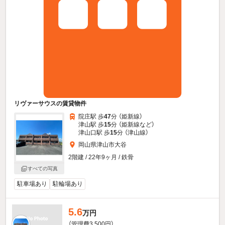
リヴァーサウスの賃貸物件
院庄駅 歩
47
分 （姫新線）
津山駅 歩
15
分 （姫新線
など
）
津山口駅 歩
15
分 （津山線）
岡山県津山市大谷
2階建 / 22年9ヶ月 / 鉄骨
すべての写真
駐車場あり
駐輪場あり
5.6
万円
（管理費3,500円）