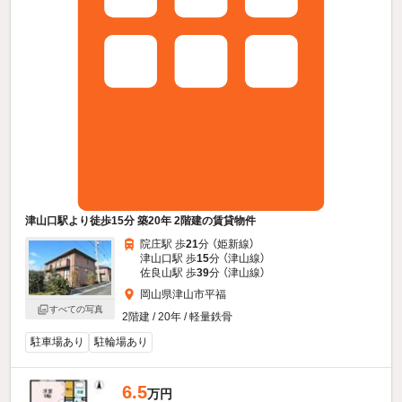
津山口駅より徒歩15分 築20年 2階建の賃貸物件
院庄駅 歩
21
分 （姫新線）
津山口駅 歩
15
分 （津山線）
佐良山駅 歩
39
分 （津山線）
岡山県津山市平福
すべての写真
2階建 / 20年 / 軽量鉄骨
駐車場あり
駐輪場あり
6.5
万円