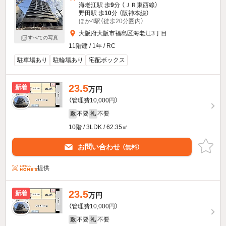
海老江駅 歩
9
分 （ＪＲ東西線）
野田駅 歩
10
分 （阪神本線）
ほか4駅（徒歩20分圏内）
大阪府大阪市福島区海老江3丁目
すべての写真
11階建 / 1年 / RC
駐車場あり
駐輪場あり
宅配ボックス
23.5
新着
万円
（管理費10,000円）
不要
不要
敷
礼
10階 / 3LDK / 62.35㎡
お問い合わせ
（無料）
提供
23.5
新着
万円
（管理費10,000円）
不要
不要
敷
礼