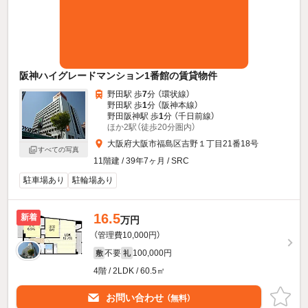
阪神ハイグレードマンション1番館の賃貸物件
野田駅 歩
7
分 （環状線）
野田駅 歩
1
分 （阪神本線）
野田阪神駅 歩
1
分 （千日前線）
ほか2駅（徒歩20分圏内）
大阪府大阪市福島区吉野１丁目21番18号
すべての写真
11階建 / 39年7ヶ月 / SRC
駐車場あり
駐輪場あり
16.5
新着
万円
（管理費10,000円）
不要
100,000円
敷
礼
4階 / 2LDK / 60.5㎡
お問い合わせ
（無料）