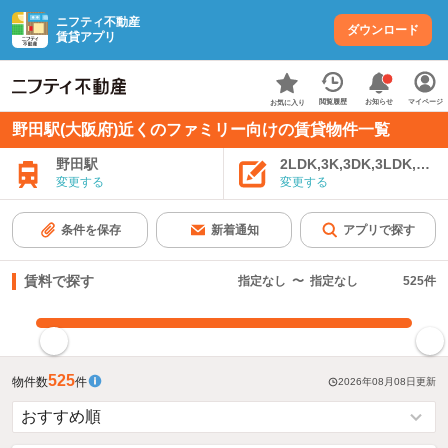
ニフティ不動産
ダウンロード
賃貸アプリ
お知らせ
閲覧履歴
マイページ
お気に入り
野田駅(大阪府)近くのファミリー向けの賃貸物件一覧
野田駅
2LDK,3K,3DK,3LDK,4K
変更する
変更する
条件を保存
新着通知
アプリで探す
賃料で探す
指定なし
〜
指定なし
525
件
指定した賃料で絞り込む
525
物件数
件
2026年08月08日
更新