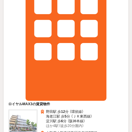
ロイヤルMAX3の賃貸物件
野田駅 歩
12
分 （環状線）
海老江駅 歩
5
分 （ＪＲ東西線）
淀川駅 歩
6
分 （阪神本線）
ほか4駅（徒歩20分圏内）