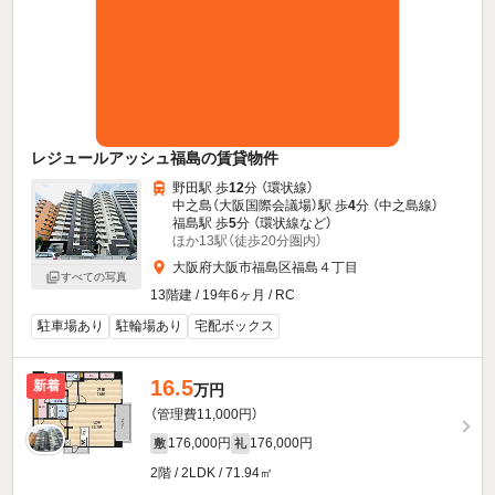
レジュールアッシュ福島の賃貸物件
野田駅 歩
12
分 （環状線）
中之島（大阪国際会議場）駅 歩
4
分 （中之島線）
福島駅 歩
5
分 （環状線
など
）
ほか13駅（徒歩20分圏内）
大阪府大阪市福島区福島４丁目
すべての写真
13階建 / 19年6ヶ月 / RC
駐車場あり
駐輪場あり
宅配ボックス
16.5
新着
万円
（管理費11,000円）
176,000円
176,000円
敷
礼
2階 / 2LDK / 71.94㎡