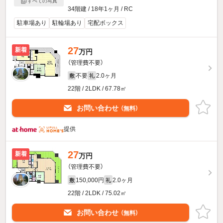
すべての写真
34階建 / 18年1ヶ月 / RC
駐車場あり
駐輪場あり
宅配ボックス
27
新着
万円
（管理費不要）
不要
2.0ヶ月
敷
礼
22階 / 2LDK / 67.78㎡
お問い合わせ
（無料）
提供
27
新着
万円
（管理費不要）
150,000円
2.0ヶ月
敷
礼
22階 / 2LDK / 75.02㎡
お問い合わせ
（無料）