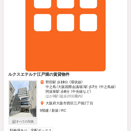
ルクスエテルナ江戸堀の賃貸物件
野田駅 歩
19
分 （環状線）
中之島（大阪国際会議場）駅 歩
7
分 （中之島線）
阿波座駅 歩
8
分 （中央線
など
）
ほか9駅（徒歩20分圏内）
大阪府大阪市西区江戸堀2丁目
9階建 / 新築 / RC
すべての写真
駐輪場あり
宅配ボックス