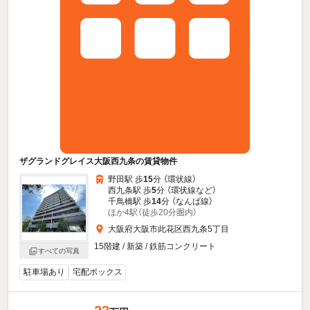
ザグランドグレイス大阪西九条の賃貸物件
野田駅 歩
15
分 （環状線）
西九条駅 歩
5
分 （環状線
など
）
千鳥橋駅 歩
14
分 （なんば線）
ほか4駅（徒歩20分圏内）
大阪府大阪市此花区西九条5丁目
15階建 / 新築 / 鉄筋コンクリート
すべての写真
駐車場あり
宅配ボックス