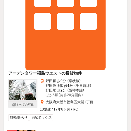
アーデンタワー福島ウエストの賃貸物件
野田駅 歩
9
分 （環状線）
野田阪神駅 歩
1
分 （千日前線）
野田駅 歩
2
分 （阪神本線）
ほか5駅（徒歩20分圏内）
大阪府大阪市福島区大開1丁目
すべての写真
13階建 / 17年6ヶ月 / RC
駐輪場あり
宅配ボックス