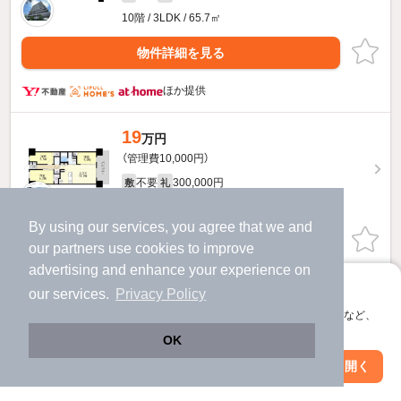
10階 / 3LDK / 65.7㎡
物件詳細を見る
ほか提供
19
万円
（管理費10,000円）
不要
300,000円
敷
礼
15階 / 3LDK / 65.7㎡
By using our services, you agree that we and
物件詳細を見る
our
partners
use cookies to improve
advertising and enhance your experience on
ほか提供
アプリに切り替えて、サクサクお部屋探し
our services.
Privacy Policy
会員登録なしですぐ使える。マップ検索やお気に入り保存など、
アプリ限定の便利な機能が使えます！
OK
Web版で続行
アプリを開く
駅・沿線を変更
絞り込み条件を変更