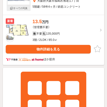
大阪府大阪市福島区海老江7丁目
5階建 / 58年4ヶ月 / 鉄筋コンクリート
すべての写真
13.5
新着
万円
（管理費不要）
不要
135,000円
敷
礼
3階 / 2LDK / 85.0㎡
物件詳細を見る
ほか提供