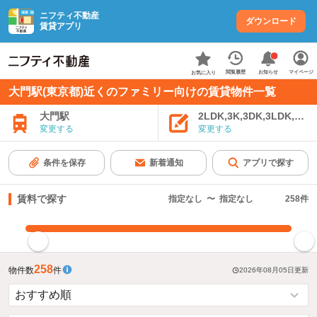
ニフティ不動産
ダウンロード
賃貸アプリ
お知らせ
閲覧履歴
マイページ
お気に入り
大門駅(東京都)近くのファミリー向けの賃貸物件一覧
大門駅
2LDK,3K,3DK,3LDK,4K
変更する
変更する
条件を保存
新着通知
アプリで探す
賃料で探す
指定なし
〜
指定なし
258
件
指定した賃料で絞り込む
258
物件数
件
2026年08月05日
更新