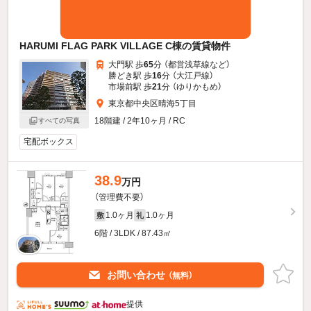
HARUMI FLAG PARK VILLAGE C棟の賃貸物件
大門駅 歩
65
分 （都営浅草線
など
）
勝どき駅 歩
16
分 （大江戸線）
市場前駅 歩
21
分 （ゆりかもめ）
東京都中央区晴海5丁目
18階建 / 2年10ヶ月 / RC
すべての写真
宅配ボックス
38.9
万円
（管理費不要）
1.0ヶ月
1.0ヶ月
敷
礼
6階 / 3LDK / 87.43㎡
お問い合わせ
（無料）
提供