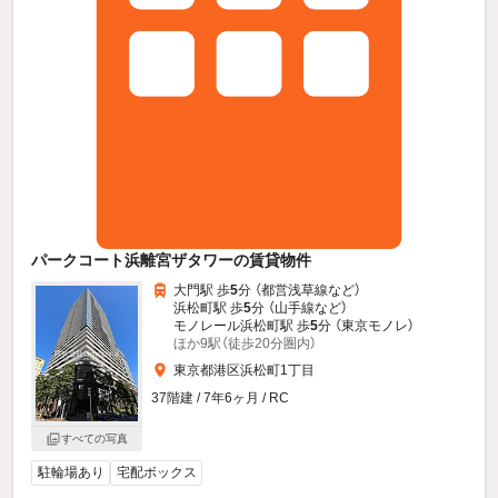
パークコート浜離宮ザタワーの賃貸物件
大門駅 歩
5
分 （都営浅草線
など
）
浜松町駅 歩
5
分 （山手線
など
）
モノレール浜松町駅 歩
5
分 （東京モノレ）
ほか9駅（徒歩20分圏内）
東京都港区浜松町1丁目
37階建 / 7年6ヶ月 / RC
すべての写真
駐輪場あり
宅配ボックス