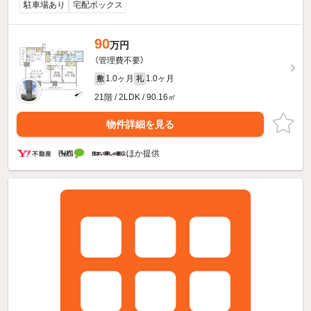
駐車場あり
宅配ボックス
90
万円
（管理費不要）
1.0ヶ月
1.0ヶ月
敷
礼
21階 / 2LDK / 90.16㎡
物件詳細を見る
ほか提供