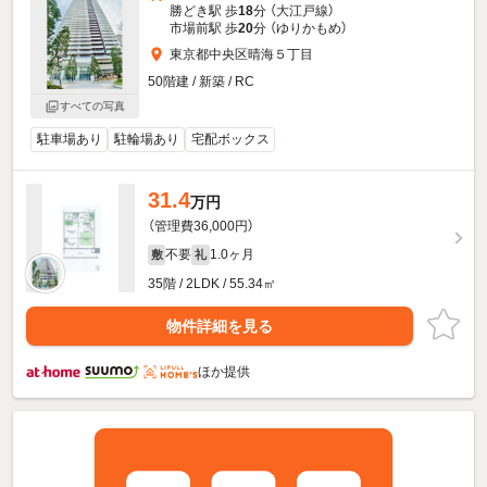
勝どき駅 歩
18
分 （大江戸線）
市場前駅 歩
20
分 （ゆりかもめ）
東京都中央区晴海５丁目
50階建 / 新築 / RC
すべての写真
駐車場あり
駐輪場あり
宅配ボックス
31.4
万円
（管理費36,000円）
不要
1.0ヶ月
敷
礼
35階 / 2LDK / 55.34㎡
物件詳細を見る
ほか提供