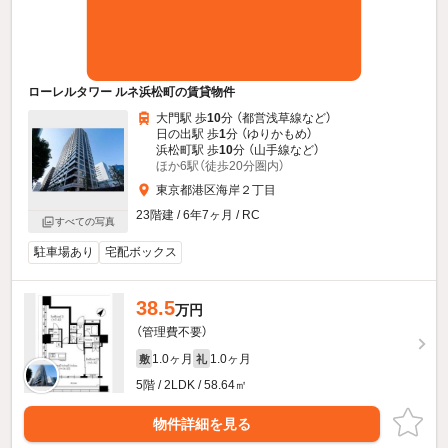
ローレルタワー ルネ浜松町の賃貸物件
大門駅 歩
10
分 （都営浅草線
など
）
日の出駅 歩
1
分 （ゆりかもめ）
浜松町駅 歩
10
分 （山手線
など
）
ほか6駅（徒歩20分圏内）
東京都港区海岸２丁目
23階建 / 6年7ヶ月 / RC
すべての写真
駐車場あり
宅配ボックス
38.5
万円
（管理費不要）
1.0ヶ月
1.0ヶ月
敷
礼
5階 / 2LDK / 58.64㎡
物件詳細を見る