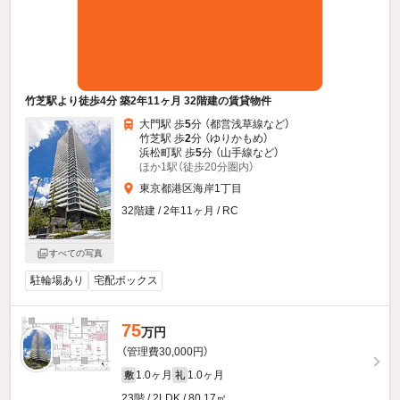
竹芝駅より徒歩4分 築2年11ヶ月 32階建の賃貸物件
大門駅 歩
5
分 （都営浅草線
など
）
竹芝駅 歩
2
分 （ゆりかもめ）
浜松町駅 歩
5
分 （山手線
など
）
ほか1駅（徒歩20分圏内）
東京都港区海岸1丁目
32階建 / 2年11ヶ月 / RC
すべての写真
駐輪場あり
宅配ボックス
75
万円
（管理費30,000円）
1.0ヶ月
1.0ヶ月
敷
礼
23階 / 2LDK / 80.17㎡