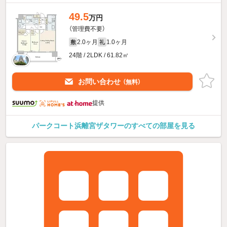
49.5
万円
（管理費不要）
2.0ヶ月
1.0ヶ月
敷
礼
24階 / 2LDK / 61.82㎡
お問い合わせ
（無料）
提供
パークコート浜離宮ザタワーのすべての部屋を見る