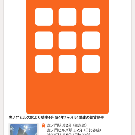
虎ノ門ヒルズ駅より徒歩4分 築4年7ヶ月 54階建の賃貸物件
虎ノ門駅 歩
2
分 （銀座線）
虎ノ門ヒルズ駅 歩
2
分 （日比谷線）
神谷町駅 歩
6
分 （日比谷線）