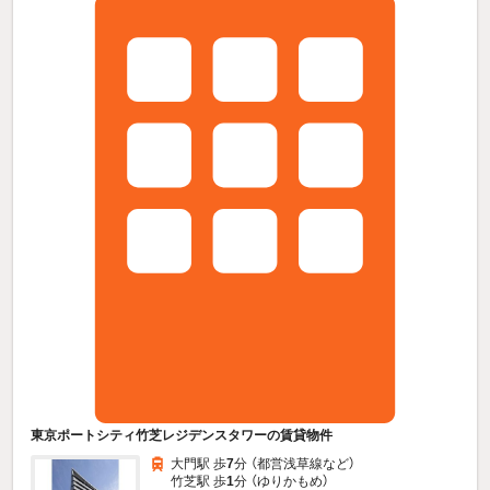
東京ポートシティ竹芝レジデンスタワーの賃貸物件
大門駅 歩
7
分 （都営浅草線
など
）
竹芝駅 歩
1
分 （ゆりかもめ）