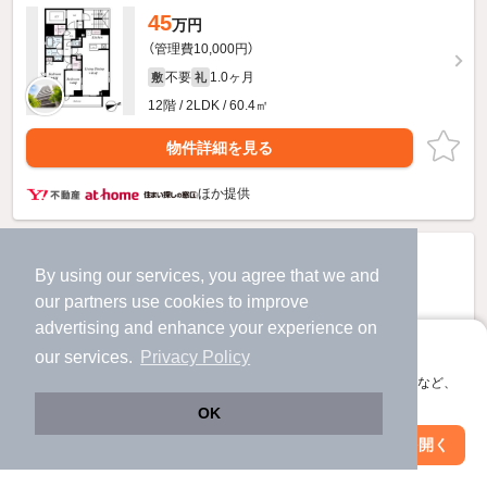
45
万円
（管理費10,000円）
不要
1.0ヶ月
敷
礼
12階 / 2LDK / 60.4㎡
物件詳細を見る
ほか提供
By using our services, you agree that we and
our
partners
use cookies to improve
advertising and enhance your experience on
アプリに切り替えて、サクサクお部屋探し
our services.
Privacy Policy
会員登録なしですぐ使える。マップ検索やお気に入り保存など、
アプリ限定の便利な機能が使えます！
OK
Web版で続行
アプリを開く
駅・沿線を変更
絞り込み条件を変更