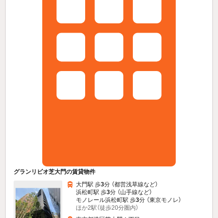
グランリビオ芝大門の賃貸物件
大門駅 歩
3
分 （都営浅草線
など
）
浜松町駅 歩
3
分 （山手線
など
）
モノレール浜松町駅 歩
3
分 （東京モノレ）
ほか2駅（徒歩20分圏内）