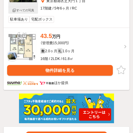
東京都港区芝大門１丁目
17階建 / 5年6ヶ月 / RC
すべての写真
駐車場あり
宅配ボックス
43.5
万円
（管理費15,000円）
2.0ヶ月
1.0ヶ月
敷
礼
16階 / 2LDK / 61.8㎡
物件詳細を見る
ほか提供