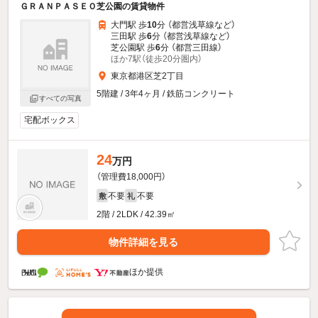
ＧＲＡＮＰＡＳＥＯ芝公園の賃貸物件
大門駅 歩
10
分 （都営浅草線
など
）
三田駅 歩
6
分 （都営浅草線
など
）
芝公園駅 歩
6
分 （都営三田線）
ほか7駅（徒歩20分圏内）
東京都港区芝2丁目
5階建 / 3年4ヶ月 / 鉄筋コンクリート
すべての写真
宅配ボックス
24
万円
（管理費18,000円）
不要
不要
敷
礼
2階 / 2LDK / 42.39㎡
物件詳細を見る
ほか提供