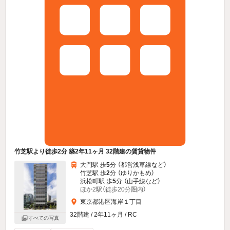
竹芝駅より徒歩2分 築2年11ヶ月 32階建の賃貸物件
大門駅 歩
5
分 （都営浅草線
など
）
竹芝駅 歩
2
分 （ゆりかもめ）
浜松町駅 歩
5
分 （山手線
など
）
ほか2駅（徒歩20分圏内）
東京都港区海岸１丁目
32階建 / 2年11ヶ月 / RC
すべての写真