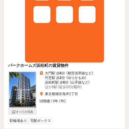
パークホームズ浜松町の賃貸物件
大門駅 歩
6
分 （都営浅草線
など
）
竹芝駅 歩
2
分 （ゆりかもめ）
浜松町駅 歩
6
分 （山手線
など
）
ほか6駅（徒歩20分圏内）
東京都港区海岸1丁目
18階建 / 3年 / RC
すべての写真
駐輪場あり
宅配ボックス