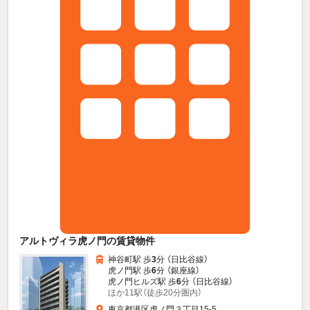
アルトヴィラ虎ノ門の賃貸物件
神谷町駅 歩
3
分 （日比谷線）
虎ノ門駅 歩
6
分 （銀座線）
虎ノ門ヒルズ駅 歩
6
分 （日比谷線）
ほか11駅（徒歩20分圏内）
東京都港区虎ノ門３丁目15-5