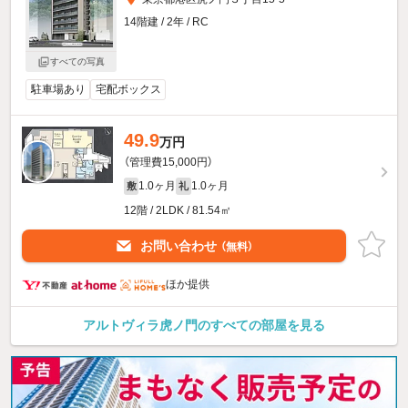
14階建 / 2年 / RC
すべての写真
駐車場あり
宅配ボックス
49.9
万円
（管理費15,000円）
1.0ヶ月
1.0ヶ月
敷
礼
12階 / 2LDK / 81.54㎡
お問い合わせ
（無料）
ほか提供
アルトヴィラ虎ノ門のすべての部屋を見る