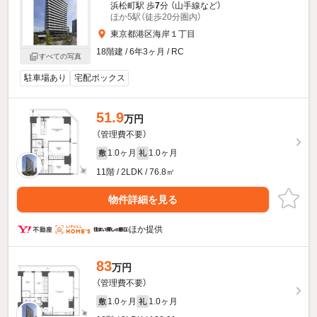
浜松町駅 歩
7
分 （山手線
など
）
ほか5駅（徒歩20分圏内）
東京都港区海岸１丁目
18階建 / 6年3ヶ月 / RC
すべての写真
駐車場あり
宅配ボックス
51.9
万円
（管理費不要）
1.0ヶ月
1.0ヶ月
敷
礼
11階 / 2LDK / 76.8㎡
物件詳細を見る
ほか提供
83
万円
（管理費不要）
1.0ヶ月
1.0ヶ月
敷
礼