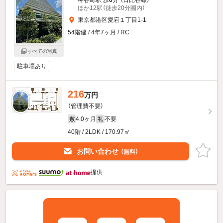
ほか12駅（徒歩20分圏内）
東京都港区愛宕１丁目1-1
54階建 / 4年7ヶ月 / RC
すべての写真
駐車場あり
216
万円
（管理費不要）
4.0ヶ月
不要
敷
礼
40階 / 2LDK / 170.97㎡
お問い合わせ
（無料）
提供