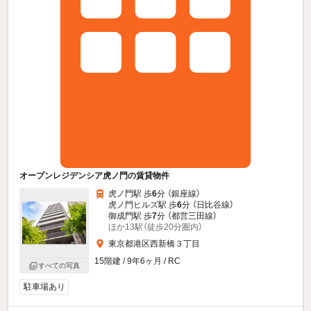
オープンレジデンシア虎ノ門の賃貸物件
虎ノ門駅 歩
6
分 （銀座線）
虎ノ門ヒルズ駅 歩
6
分 （日比谷線）
御成門駅 歩
7
分 （都営三田線）
ほか13駅（徒歩20分圏内）
東京都港区西新橋３丁目
15階建 / 9年6ヶ月 / RC
すべての写真
駐車場あり