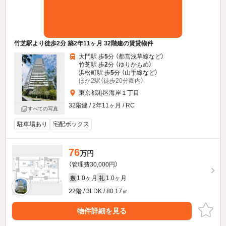
竹芝駅より徒歩2分 築2年11ヶ月 32階建の賃貸物件
大門駅 歩
5
分 （都営浅草線
など
）
竹芝駅 歩
2
分 （ゆりかもめ）
浜松町駅 歩
5
分 （山手線
など
）
ほか2駅（徒歩20分圏内）
東京都港区海岸１丁目
32階建 / 2年11ヶ月 / RC
すべての写真
駐車場あり
宅配ボックス
76
万円
（管理費30,000円）
1.0ヶ月
1.0ヶ月
敷
礼
22階 / 3LDK / 80.17㎡
物件詳細を見る