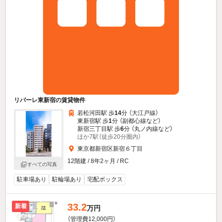
リバーレ東新宿の賃貸物件
若松河田駅 歩
14
分 （大江戸線）
東新宿駅 歩
1
分 （副都心線
など
）
新宿三丁目駅 歩
6
分 （丸ノ内線
など
）
ほか7駅（徒歩20分圏内）
東京都新宿区新宿６丁目
12階建 / 8年2ヶ月 / RC
すべての写真
駐車場あり
駐輪場あり
宅配ボックス
33.2
新着
万円
（管理費12,000円）