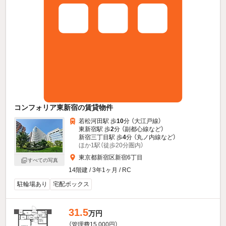
コンフォリア東新宿の賃貸物件
若松河田駅 歩
10
分 （大江戸線）
東新宿駅 歩
2
分 （副都心線
など
）
新宿三丁目駅 歩
4
分 （丸ノ内線
など
）
ほか1駅（徒歩20分圏内）
東京都新宿区新宿6丁目
すべての写真
14階建 / 3年1ヶ月 / RC
駐輪場あり
宅配ボックス
31.5
万円
（管理費15,000円）