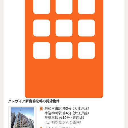
クレヴィア新宿若松町の賃貸物件
若松河田駅 歩
3
分 （大江戸線）
牛込柳町駅 歩
6
分 （大江戸線）
早稲田駅 歩
10
分 （東西線）
ほか1駅（徒歩20分圏内）