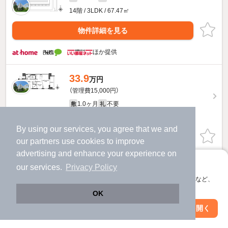
14階 / 3LDK / 67.47㎡
物件詳細を見る
ほか提供
33.9
万円
（管理費15,000円）
1.0ヶ月
不要
敷
礼
9階 / 2LDK / 50.59㎡
By using our services, you agree that we and
お問い合わせ
（無料）
our
partners
use cookies to improve
advertising and enhance your experience on
ほか提供
アプリに切り替えて、サクサクお部屋探し
our services.
Privacy Policy
会員登録なしですぐ使える。マップ検索やお気に入り保存など、
コンフォリア東新宿のすべての部屋を見る
アプリ限定の便利な機能が使えます！
OK
Web版で続行
アプリを開く
駅・沿線を変更
絞り込み条件を変更