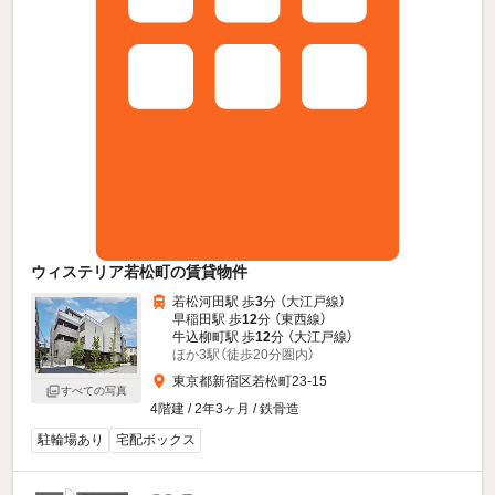
ウィステリア若松町の賃貸物件
若松河田駅 歩
3
分 （大江戸線）
早稲田駅 歩
12
分 （東西線）
牛込柳町駅 歩
12
分 （大江戸線）
ほか3駅（徒歩20分圏内）
東京都新宿区若松町23-15
すべての写真
4階建 / 2年3ヶ月 / 鉄骨造
駐輪場あり
宅配ボックス