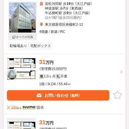
若松河田駅 歩
19
分 （大江戸線）
神楽坂駅 歩
7
分 （東西線）
牛込柳町駅 歩
9
分 （大江戸線）
ほか3駅（徒歩20分圏内）
東京都新宿区南榎町2-12
4階建 / 新築 / RC
すべての写真
駐輪場あり
宅配ボックス
31
万円
（管理費10,000円）
1.0ヶ月
不要
敷
礼
1階 / 3LDK / 55.46㎡
お問い合わせ
（無料）
提供
31
万円