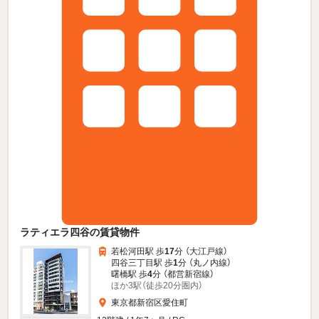
ラティエラ四谷の賃貸物件
若松河田駅 歩
17
分 （大江戸線）
四谷三丁目駅 歩
1
分 （丸ノ内線）
曙橋駅 歩
4
分 （都営新宿線）
ほか3駅（徒歩20分圏内）
東京都新宿区愛住町