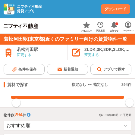
ニフティ不動産
ダウンロード
賃貸アプリ
お知らせ
閲覧履歴
マイページ
お気に入り
若松河田駅(東京都)近くのファミリー向けの賃貸物件一覧
若松河田駅
2LDK,3K,3DK,3LDK,4K
変更する
変更する
条件を保存
新着通知
アプリで探す
賃料で探す
指定なし
〜
指定なし
294
件
指定した賃料で絞り込む
294
物件数
件
2026年08月08日
更新