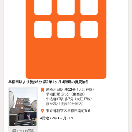
早稲田駅より徒歩6分 築2年1ヶ月 4階建の賃貸物件
若松河田駅 歩
12
分 （大江戸線）
早稲田駅 歩
5
分 （東西線）
牛込柳町駅 歩
7
分 （大江戸線）
ほか2駅（徒歩20分圏内）
東京都新宿区早稲田南町6-6
4階建 / 2年1ヶ月 / RC
すべての写真