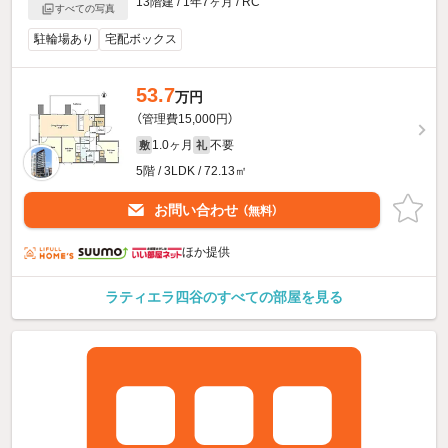
13階建 / 1年7ヶ月 / RC
すべての写真
駐輪場あり
宅配ボックス
53.7
万円
（管理費15,000円）
1.0ヶ月
不要
敷
礼
5階 / 3LDK / 72.13㎡
お問い合わせ
（無料）
ほか提供
ラティエラ四谷のすべての部屋を見る