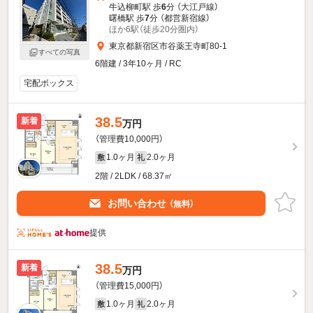
牛込柳町駅 歩
6
分 （大江戸線）
曙橋駅 歩
7
分 （都営新宿線）
ほか6駅（徒歩20分圏内）
東京都新宿区市谷薬王寺町80-1
すべての写真
6階建 / 3年10ヶ月 / RC
宅配ボックス
38.5
新着
万円
（管理費10,000円）
1.0ヶ月
2.0ヶ月
敷
礼
2階 / 2LDK / 68.37㎡
お問い合わせ
（無料）
提供
38.5
新着
万円
（管理費15,000円）
1.0ヶ月
2.0ヶ月
敷
礼