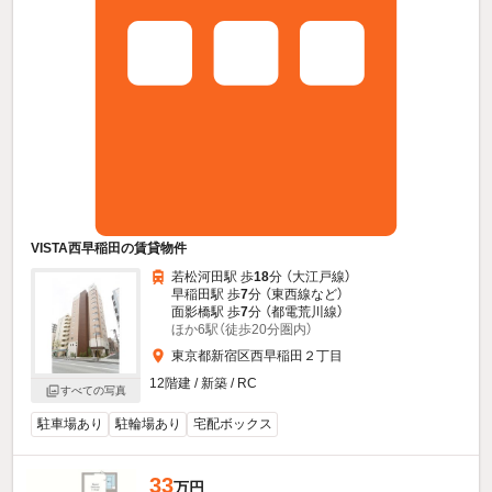
VISTA西早稲田の賃貸物件
若松河田駅 歩
18
分 （大江戸線）
早稲田駅 歩
7
分 （東西線
など
）
面影橋駅 歩
7
分 （都電荒川線）
ほか6駅（徒歩20分圏内）
東京都新宿区西早稲田２丁目
12階建 / 新築 / RC
すべての写真
駐車場あり
駐輪場あり
宅配ボックス
33
万円