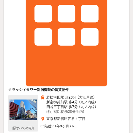
クラッシィタワー新宿御苑の賃貸物件
若松河田駅 歩
20
分 （大江戸線）
新宿御苑前駅 歩
4
分 （丸ノ内線）
四谷三丁目駅 歩
7
分 （丸ノ内線）
ほか7駅（徒歩20分圏内）
東京都新宿区四谷４丁目
35階建 / 1年9ヶ月 / RC
すべての写真