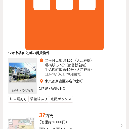
ジオ市谷仲之町の賃貸物件
若松河田駅 歩
10
分 （大江戸線）
曙橋駅 歩
5
分 （都営新宿線）
牛込柳町駅 歩
10
分 （大江戸線）
ほか4駅（徒歩20分圏内）
東京都新宿区市谷仲之町
5階建 / 新築 / RC
すべての写真
駐車場あり
駐輪場あり
宅配ボックス
37
万円
（管理費20,000円）