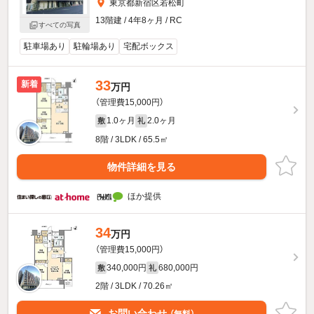
東京都新宿区若松町
13階建 / 4年8ヶ月 / RC
すべての写真
駐車場あり
駐輪場あり
宅配ボックス
33
新着
万円
（管理費15,000円）
1.0ヶ月
2.0ヶ月
敷
礼
8階 / 3LDK / 65.5㎡
物件詳細を見る
ほか提供
34
万円
（管理費15,000円）
340,000円
680,000円
敷
礼
2階 / 3LDK / 70.26㎡
お問い合わせ