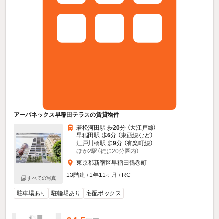
アーバネックス早稲田テラスの賃貸物件
若松河田駅 歩
20
分 （大江戸線）
早稲田駅 歩
6
分 （東西線
など
）
江戸川橋駅 歩
9
分 （有楽町線）
ほか2駅（徒歩20分圏内）
東京都新宿区早稲田鶴巻町
13階建 / 1年11ヶ月 / RC
すべての写真
駐車場あり
駐輪場あり
宅配ボックス