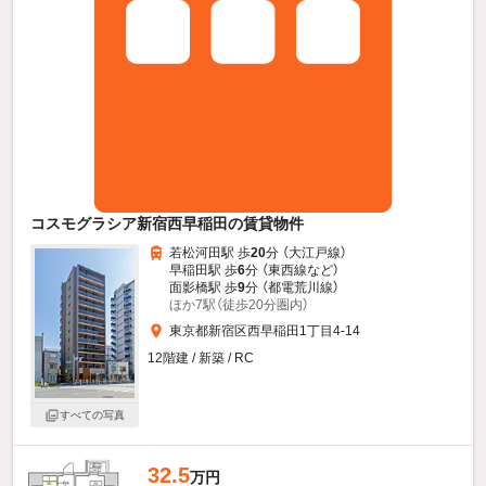
コスモグラシア新宿西早稲田の賃貸物件
若松河田駅 歩
20
分 （大江戸線）
早稲田駅 歩
6
分 （東西線
など
）
面影橋駅 歩
9
分 （都電荒川線）
ほか7駅（徒歩20分圏内）
東京都新宿区西早稲田1丁目4-14
12階建 / 新築 / RC
すべての写真
32.5
万円