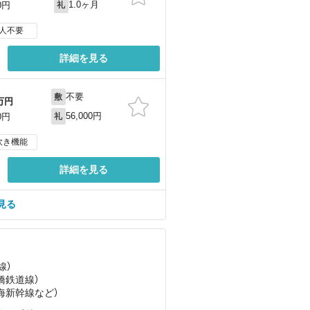
1.0ヶ月
0円
礼
人不要
詳細を見る
不要
敷
万円
56,000円
0円
礼
炊き機能
詳細を見る
見る
線）
豊橋鉄道線）
東海新幹線
など
）