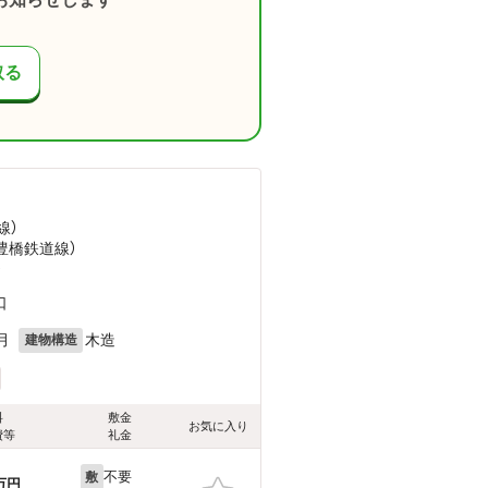
取る
線）
（豊橋鉄道線）
）
口
月
木造
建物構造
料
敷金
お気に入り
費等
礼金
不要
敷
万円