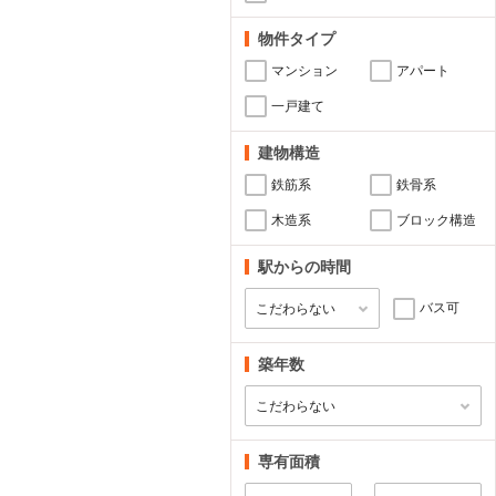
物件タイプ
マンション
アパート
一戸建て
建物構造
鉄筋系
鉄骨系
木造系
ブロック構造
駅からの時間
バス可
築年数
専有面積