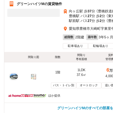
グリーンハイツMの賃貸物件
向ヶ丘駅 歩
37
分 （豊橋鉄道
豊橋駅 バス
27
分 歩
2
分 （
駅前駅 バス
27
分 歩
2
分 （
愛知県豊橋市大崎町字東里
2階建
3年5ヶ
総階数
築年数
駐車場あり
駐輪場あり
間取り
賃
間取り図
階数
専有面積
管理
6
1LDK
万
1階
37.6㎡
4,00
バス・トイレ別
オートロック
追い
ほか提供
グリーンハイツMのすべての部屋