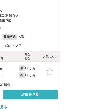
線）
東海新幹線
など
）
豊橋市内線）
中
月
木造
建物構造
宅配ボックス
料
敷金
お気に入り
費等
礼金
1.0ヶ月
敷
円
1.0ヶ月
0円
礼
炊き機能
詳細を見る
を見る