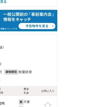
を見る
線）
）
）
古
月
軽量鉄骨
建物構造
料
敷金
お気に入り
費等
礼金
不要
敷
万円