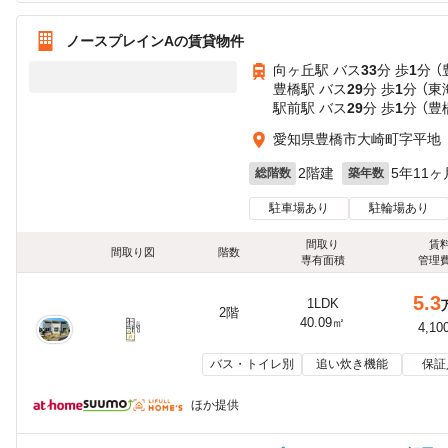
ノースプレインAの賃貸物件
向ヶ丘駅 バス
33
分 歩
1
分 
豊橋駅 バス
29
分 歩
1
分 （
駅前駅 バス
29
分 歩
1
分 （
愛知県豊橋市大崎町字平地
2階建
5年11ヶ
総階数
築年数
駐車場あり
駐輪場あり
間取り
賃
間取り図
階数
専有面積
管理
5.3
1LDK
2階
40.09㎡
4,10
バス・トイレ別
追い炊き機能
保証
ほか提供