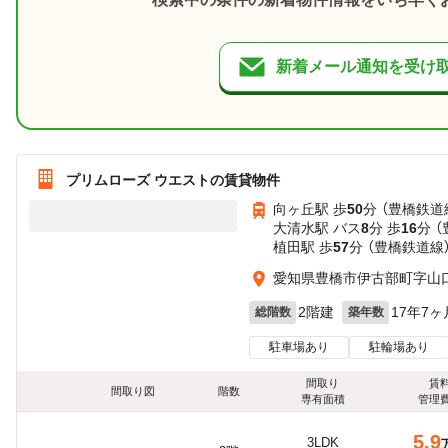
新着メール通知を受け
プリムローズ ウエストの賃貸物件
向ヶ丘駅 歩
50
分 （豊橋鉄道
大清水駅 バス
8
分 歩
16
分 
植田駅 歩
57
分 （豊橋鉄道線
愛知県豊橋市伊古部町字山
2階建
17年7ヶ
総階数
築年数
駐車場あり
駐輪場あり
間取り
賃
間取り図
階数
専有面積
管理
5.9
3LDK