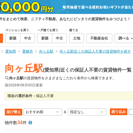
物件をまとめて検索、ニフティ不動産。あなたにピッタリの賃貸物件をみつけよう！
マンションを買う
一戸建てを買う
建てる
新築
中古
新築
中古
土地
不動産会社
調べる
愛知県
豊橋市
向ヶ丘駅
向ヶ丘駅近くの保証人不要の賃貸物件を探す
向ヶ丘駅
(愛知県)近くの保証人不要の賃貸物件一覧
向ヶ丘駅
の賃貸物件をさまざまなこだわり条件から検索できます。
2026年08月05日
更新
現在の選択条件：
保証人不要
絞り込み
並び替え
＆
34
物件数
件