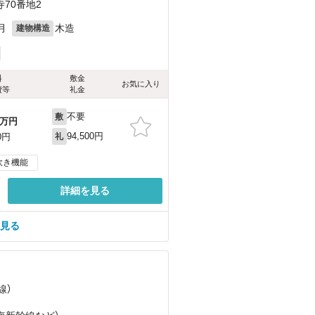
70番地2
月
木造
建物構造
料
敷金
お気に入り
費等
礼金
不要
敷
万円
94,500円
0円
礼
炊き機能
詳細を見る
を見る
線）
）