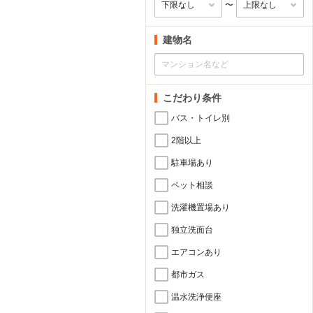
〜
建物名
こだわり条件
バス・トイレ別
2階以上
駐車場あり
ペット相談
洗濯機置場あり
独立洗面台
エアコンあり
都市ガス
温水洗浄便座