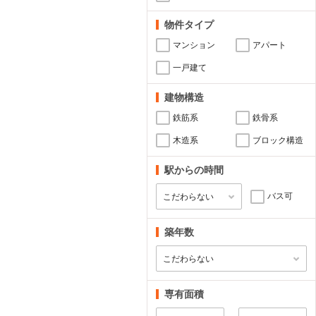
物件タイプ
マンション
アパート
一戸建て
建物構造
鉄筋系
鉄骨系
木造系
ブロック構造
駅からの時間
バス可
築年数
専有面積