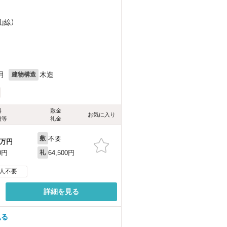
山線）
月
木造
建物構造
料
敷金
お気に入り
費等
礼金
不要
敷
万円
64,500円
0円
礼
人不要
詳細を見る
見る