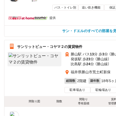
バス・トイレ別
追い炊き機能
保証
提供
サン・ドエルのすべての部屋を
サンリットビュー・コヤマ２の賃貸物件
勝山駅 バス
13
分 歩
3
分 （勝
発坂駅 歩
23
分 （勝山線）
比島駅 歩
24
分 （勝山線）
福井県勝山市荒土町新保
2階建
18年5ヶ
総階数
築年数
駐車場あり
駐輪場あり
間取り
賃
間取り図
階数
専有面積
管理