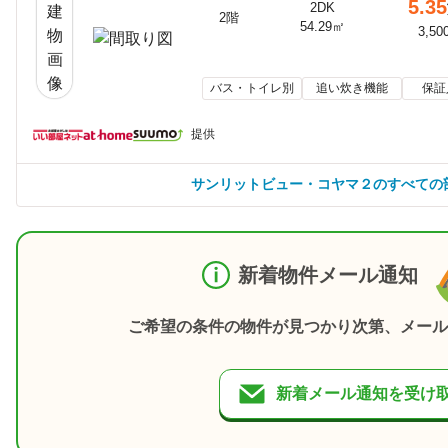
5.35
2DK
2階
54.29㎡
3,50
バス・トイレ別
追い炊き機能
保証
提供
サンリットビュー・コヤマ２のすべての
新着物件メール通知
ご希望の条件の物件が見つかり次第、メール
新着メール通知を受け