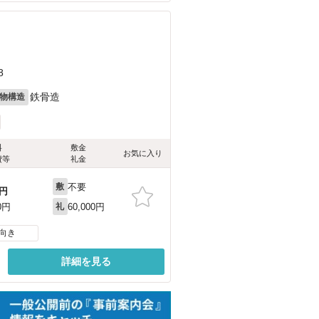
8
鉄骨造
物構造
料
敷金
お気に入り
費等
礼金
不要
敷
円
60,000円
0円
礼
向き
詳細を見る