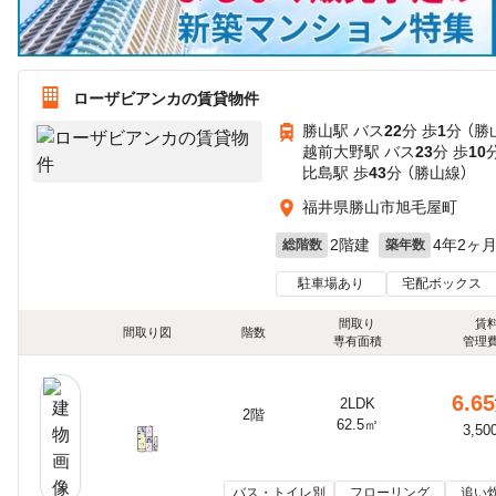
ローザビアンカの賃貸物件
勝山駅 バス
22
分 歩
1
分 （勝
越前大野駅 バス
23
分 歩
10
比島駅 歩
43
分 （勝山線）
福井県勝山市旭毛屋町
2階建
4年2ヶ
総階数
築年数
駐車場あり
宅配ボックス
間取り
賃
間取り図
階数
専有面積
管理
6.65
2LDK
2階
62.5㎡
3,50
バス・トイレ別
フローリング
追い