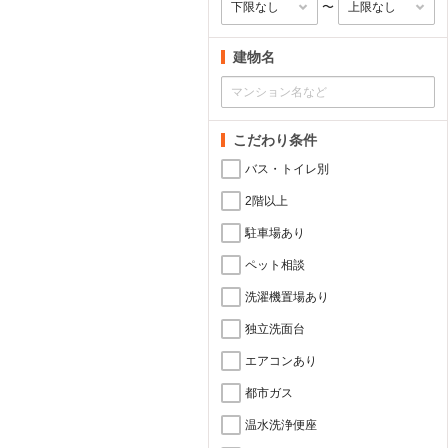
〜
建物名
こだわり条件
バス・トイレ別
2階以上
駐車場あり
ペット相談
洗濯機置場あり
独立洗面台
エアコンあり
都市ガス
温水洗浄便座