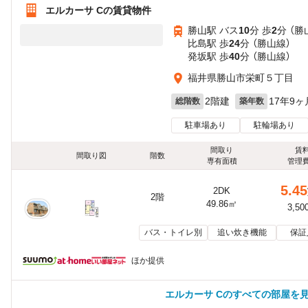
エルカーサ Cの賃貸物件
勝山駅 バス
10
分 歩
2
分 （勝
比島駅 歩
24
分 （勝山線）
発坂駅 歩
40
分 （勝山線）
福井県勝山市栄町５丁目
2階建
17年9ヶ
総階数
築年数
駐車場あり
駐輪場あり
間取り
賃
間取り図
階数
専有面積
管理
5.45
2DK
2階
49.86㎡
3,50
バス・トイレ別
追い炊き機能
保証
ほか提供
エルカーサ Cのすべての部屋を