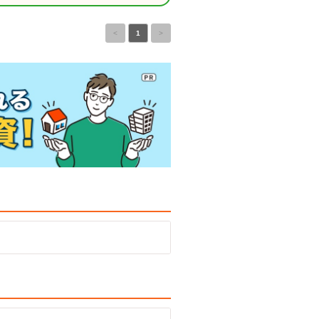
<
1
>