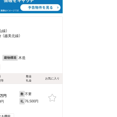
山線）
分 （越美北線）
月
木造
建物構造
料
敷金
お気に入り
費等
礼金
不要
敷
万円
76,500円
0円
礼
炊き機能