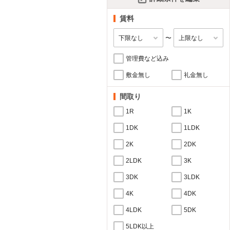
賃料
〜
管理費など込み
敷金無し
礼金無し
間取り
1R
1K
1DK
1LDK
2K
2DK
2LDK
3K
3DK
3LDK
4K
4DK
4LDK
5DK
5LDK以上