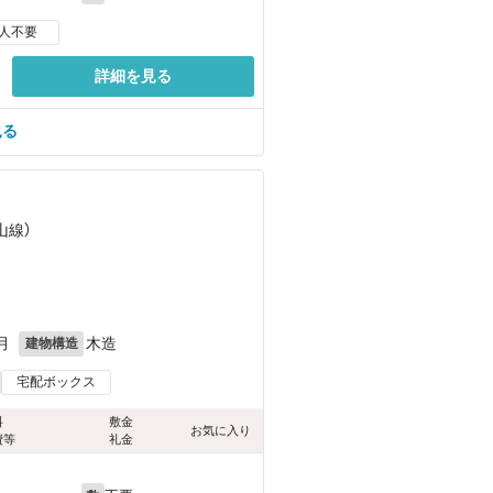
人不要
詳細を見る
見る
山線）
月
木造
建物構造
宅配ボックス
料
敷金
お気に入り
費等
礼金