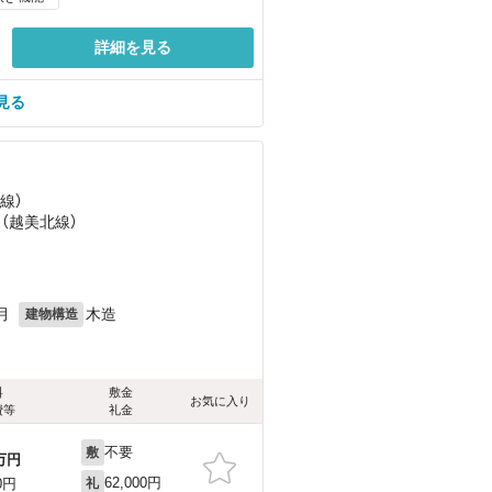
詳細を見る
見る
線）
 （越美北線）
月
木造
建物構造
料
敷金
お気に入り
費等
礼金
不要
敷
万円
62,000円
0円
礼