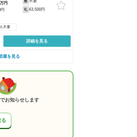
不要
敷
万円
63,500円
0円
礼
人不要
詳細を見る
部屋を見る
でお知らせします
取る