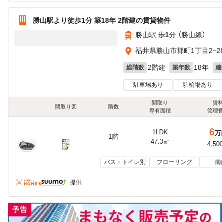
勝山駅より徒歩1分 築18年 2階建の賃貸物件
勝山駅 歩
1
分 （勝山線）
福井県勝山市郡町1丁目2−2
2階建
18年
総階数
築年数
建
駐車場あり
駐輪場あり
間取り
賃
間取り図
階数
専有面積
管理
6
1LDK
万
1階
47.3㎡
4,50
バス・トイレ別
フローリング
南
提供