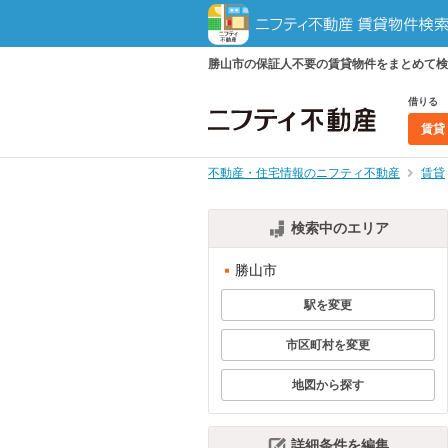
勝山市の保証人不要の賃貸物件をまとめて検
借りる
賃貸
不動産・住宅情報のニフティ不動産
賃貸
検索中のエリア
勝山市
駅を変更
市区町村を変更
地図から探す
詳細条件を編集