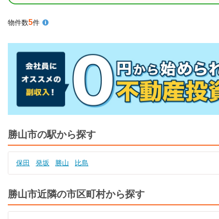
5
物件数
件
勝山市の駅から探す
保田
発坂
勝山
比島
勝山市近隣の市区町村から探す