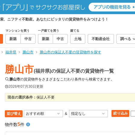
索、ニフティ不動産。あなたにピッタリの賃貸物件をみつけよう！
マンションを買う
一戸建てを買う
建てる
新築
中古
新築
中古
土地
不動産会社
調べる
福井県
勝山市
勝山市の保証人不要の賃貸物件を探す
勝山市
(福井県)の保証人不要の賃貸物件一覧
勝山市
の賃貸物件をさまざまなこだわり条件から検索できます。
2026年07月30日
更新
現在の選択条件：
保証人不要
絞り込み
並び替え
＆
5
物件数
件