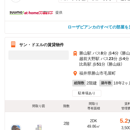
提供
ローザビアンカのすべての部屋を
サン・ドエルの賃貸物件
勝山駅 バス
8
分 歩
4
分 （勝山
越前大野駅 バス
23
分 歩
4
分
比島駅 歩
51
分 （勝山線）
福井県勝山市毛屋町
2階建
18年2ヶ
総階数
築年数
駐車場あり
間取り
賃
間取り図
階数
専有面積
管理
5.2
2DK
2階
49.86㎡
3,50