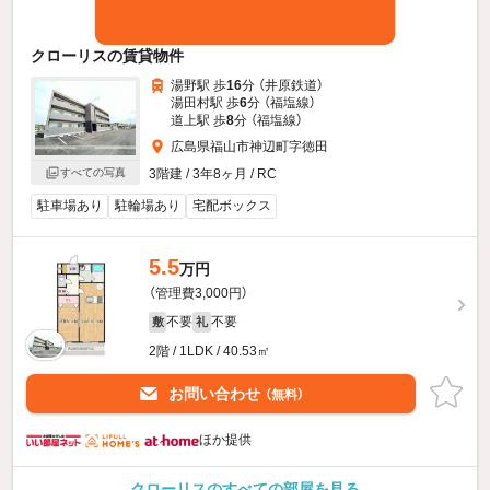
クローリスの賃貸物件
湯野駅 歩
16
分 （井原鉄道）
湯田村駅 歩
6
分 （福塩線）
道上駅 歩
8
分 （福塩線）
広島県福山市神辺町字徳田
3階建 / 3年8ヶ月 / RC
すべての写真
駐車場あり
駐輪場あり
宅配ボックス
5.5
万円
（管理費3,000円）
不要
不要
敷
礼
2階 / 1LDK / 40.53㎡
お問い合わせ
（無料）
ほか提供
クローリスのすべての部屋を見る