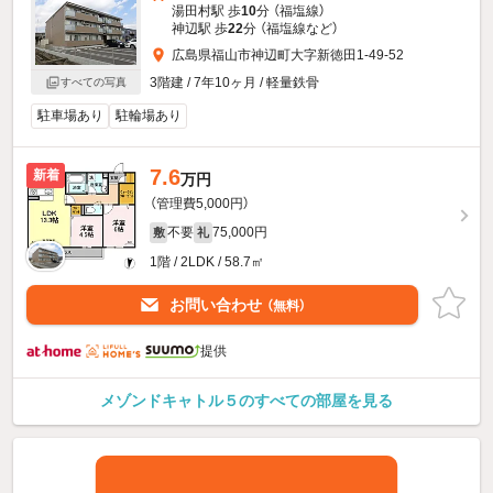
湯田村駅 歩
10
分 （福塩線）
神辺駅 歩
22
分 （福塩線
など
）
広島県福山市神辺町大字新徳田1-49-52
3階建 / 7年10ヶ月 / 軽量鉄骨
すべての写真
駐車場あり
駐輪場あり
7.6
新着
万円
（管理費5,000円）
不要
75,000円
敷
礼
1階 / 2LDK / 58.7㎡
お問い合わせ
（無料）
提供
メゾンドキャトル５のすべての部屋を見る