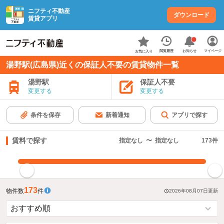
ニフティ不動産
ダウンロード
賃貸アプリ
お知らせ
閲覧履歴
マイページ
お気に入り
湯野駅(広島県)近くの保証人不要の賃貸物件一覧
湯野駅
保証人不要
変更する
変更する
条件を保存
新着通知
アプリで探す
賃料で探す
指定なし
〜
指定なし
173
件
指定した賃料で絞り込む
173
物件数
件
2026年08月07日
更新