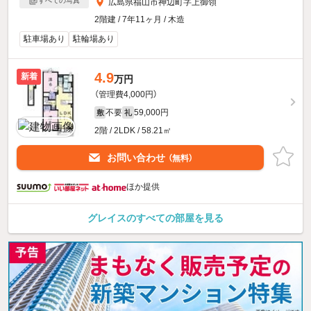
すべての写真
広島県福山市神辺町字上御領
2階建 / 7年11ヶ月 / 木造
駐車場あり
駐輪場あり
4.9
新着
万円
（管理費4,000円）
不要
59,000円
敷
礼
2階 / 2LDK / 58.21㎡
お問い合わせ
（無料）
ほか提供
グレイスのすべての部屋を見る