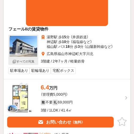
フェールIIの賃貸物件
湯野駅 歩
15
分 （井原鉄道）
神辺駅 歩
10
分 （福塩線
など
）
福山駅 バス
18
分 歩
3
分 （山陽新幹線
など
）
広島県福山市神辺町大字川北
3階建 / 2年7ヶ月 / 軽量鉄骨
すべての写真
駐車場あり
駐輪場あり
宅配ボックス
6.4
万円
（管理費5,000円）
不要
69,000円
敷
礼
3階 / 1LDK / 41.4㎡
お問い合わせ
（無料）