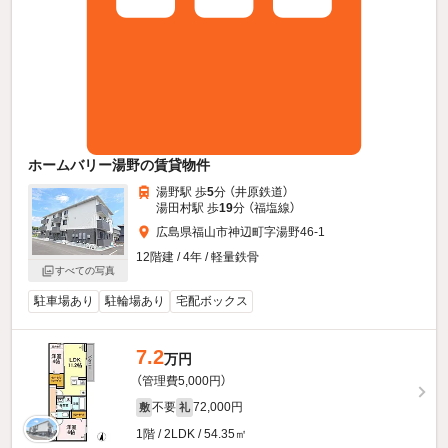
ホームバリー湯野の賃貸物件
湯野駅 歩
5
分 （井原鉄道）
湯田村駅 歩
19
分 （福塩線）
広島県福山市神辺町字湯野46-1
12階建 / 4年 / 軽量鉄骨
すべての写真
駐車場あり
駐輪場あり
宅配ボックス
7.2
万円
（管理費5,000円）
不要
72,000円
敷
礼
1階 / 2LDK / 54.35㎡