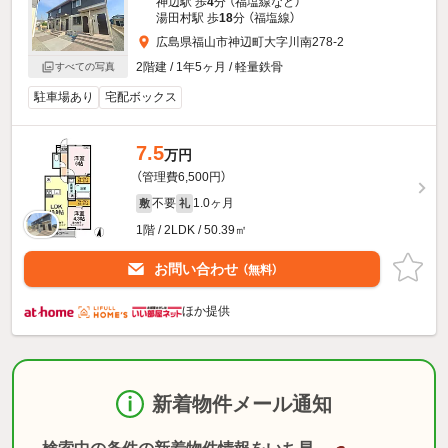
神辺駅 歩
4
分 （福塩線
など
）
湯田村駅 歩
18
分 （福塩線）
広島県福山市神辺町大字川南278-2
2階建 / 1年5ヶ月 / 軽量鉄骨
すべての写真
駐車場あり
宅配ボックス
7.5
万円
（管理費6,500円）
不要
1.0ヶ月
敷
礼
1階 / 2LDK / 50.39㎡
お問い合わせ
（無料）
ほか提供
新着物件メール通知