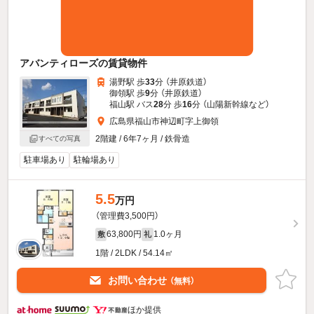
アバンティローズの賃貸物件
湯野駅 歩
33
分 （井原鉄道）
御領駅 歩
9
分 （井原鉄道）
福山駅 バス
28
分 歩
16
分 （山陽新幹線
など
）
広島県福山市神辺町字上御領
2階建 / 6年7ヶ月 / 鉄骨造
すべての写真
駐車場あり
駐輪場あり
5.5
万円
（管理費3,500円）
63,800円
1.0ヶ月
敷
礼
1階 / 2LDK / 54.14㎡
お問い合わせ
（無料）
ほか提供