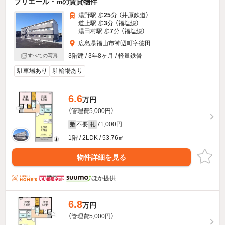
プリエール・mの賃貸物件
湯野駅 歩
25
分 （井原鉄道）
道上駅 歩
3
分 （福塩線）
湯田村駅 歩
7
分 （福塩線）
広島県福山市神辺町字徳田
3階建 / 3年8ヶ月 / 軽量鉄骨
すべての写真
駐車場あり
駐輪場あり
6.6
万円
（管理費5,000円）
不要
71,000円
敷
礼
1階 / 2LDK / 53.76㎡
物件詳細を見る
ほか提供
6.8
万円
（管理費5,000円）