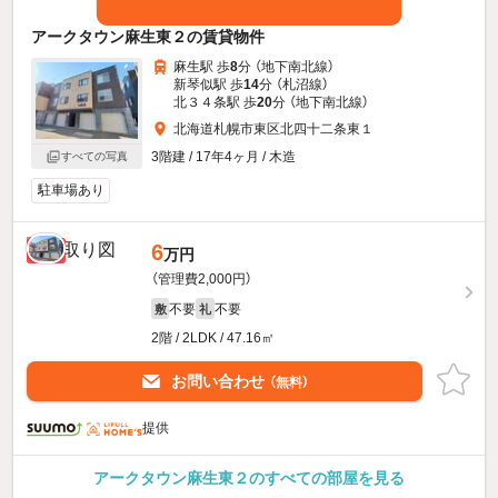
アークタウン麻生東２の賃貸物件
麻生駅 歩
8
分 （地下南北線）
新琴似駅 歩
14
分 （札沼線）
北３４条駅 歩
20
分 （地下南北線）
北海道札幌市東区北四十二条東１
3階建 / 17年4ヶ月 / 木造
すべての写真
駐車場あり
6
新着
万円
（管理費2,000円）
不要
不要
敷
礼
2階 / 2LDK / 47.16㎡
お問い合わせ
（無料）
提供
アークタウン麻生東２のすべての部屋を見る