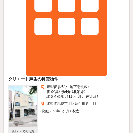
クリエート麻生の賃貸物件
麻生駅 歩
5
分 （地下南北線）
新琴似駅 歩
4
分 （札沼線）
北３４条駅 歩
18
分 （地下南北線）
北海道札幌市北区麻生町５丁目
3階建 / 23年7ヶ月 / 木造
すべての写真