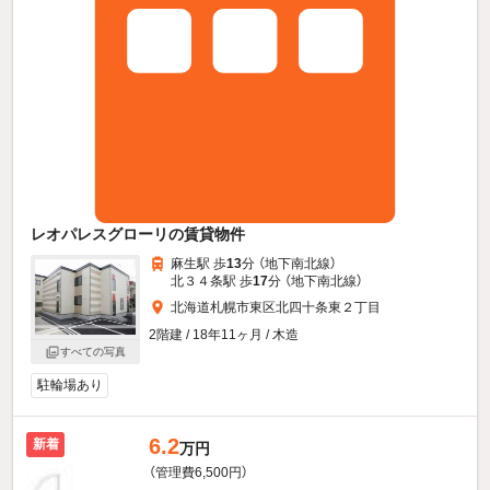
レオパレスグローリの賃貸物件
麻生駅 歩
13
分 （地下南北線）
北３４条駅 歩
17
分 （地下南北線）
北海道札幌市東区北四十条東２丁目
2階建 / 18年11ヶ月 / 木造
すべての写真
駐輪場あり
6.2
新着
万円
（管理費6,500円）