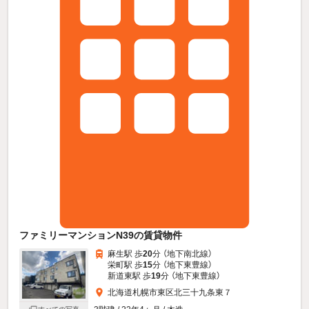
ファミリーマンションN39の賃貸物件
麻生駅 歩
20
分 （地下南北線）
栄町駅 歩
15
分 （地下東豊線）
新道東駅 歩
19
分 （地下東豊線）
北海道札幌市東区北三十九条東７