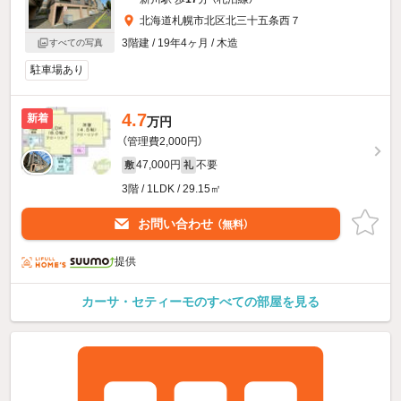
北海道札幌市北区北三十五条西７
3階建 / 19年4ヶ月 / 木造
すべての写真
駐車場あり
4.7
新着
万円
（管理費2,000円）
47,000円
不要
敷
礼
3階 / 1LDK / 29.15㎡
お問い合わせ
（無料）
提供
カーサ・セティーモのすべての部屋を見る