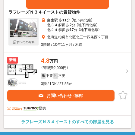
ラフレーズＮ３４イーストの賃貸物件
麻生駅 歩
11
分 （地下南北線）
北３４条駅 歩
2
分 （地下南北線）
北２４条駅 歩
17
分 （地下南北線）
北海道札幌市北区北三十四条西２丁目
すべての写真
3階建 / 10年11ヶ月 / 木造
4.8
新着
万円
（管理費2,000円）
不要
不要
敷
礼
3階 / 1DK / 27.55㎡
お問い合わせ
（無料）
提供
ラフレーズＮ３４イーストのすべての部屋を見る