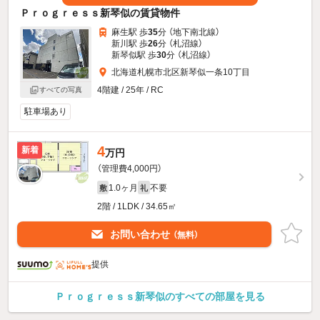
Ｐｒｏｇｒｅｓｓ新琴似の賃貸物件
麻生駅 歩
35
分 （地下南北線）
新川駅 歩
26
分 （札沼線）
新琴似駅 歩
30
分 （札沼線）
北海道札幌市北区新琴似一条10丁目
4階建 / 25年 / RC
すべての写真
駐車場あり
4
新着
万円
（管理費4,000円）
1.0ヶ月
不要
敷
礼
2階 / 1LDK / 34.65㎡
お問い合わせ
（無料）
提供
Ｐｒｏｇｒｅｓｓ新琴似のすべての部屋を見る