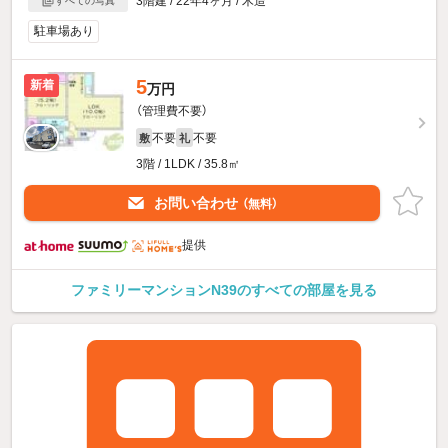
3階建 / 22年4ヶ月 / 木造
すべての写真
駐車場あり
5
新着
万円
（管理費不要）
不要
不要
敷
礼
3階 / 1LDK / 35.8㎡
お問い合わせ
（無料）
提供
ファミリーマンションN39のすべての部屋を見る