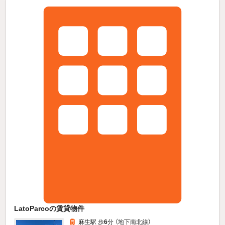
LatoParcoの賃貸物件
麻生駅 歩
6
分 （地下南北線）