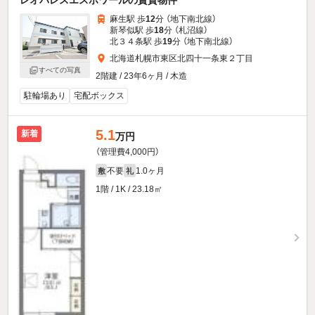
レオパレスエスポワールの賃貸物件
麻生駅 歩
12
分 （地下南北線）
新琴似駅 歩
18
分 （札沼線）
北３４条駅 歩
19
分 （地下南北線）
北海道札幌市東区北四十一条東２丁目
すべての写真
2階建 / 23年6ヶ月 / 木造
駐輪場あり
宅配ボックス
5.1
新着
万円
（管理費4,000円）
不要
1.0ヶ月
敷
礼
1階 / 1K / 23.18㎡