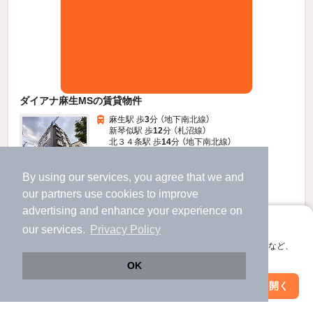
ダイアナ麻生MSの賃貸物件
麻生駅 歩
3
分 （地下南北線）
新琴似駅 歩
12
分 （札沼線）
北３４条駅 歩
14
分 （地下南北線）
北海道札幌市北区麻生町1丁目8-20
By using our services, you agree that we and
5階建 / 35年5ヶ月 / 鉄骨造
すべての写真
our
partners
use cookies to improve
駐車場あり
駐輪場あり
advertising and enhance your experience on
アプリに切り替えて、サクサクお部屋探し
our services.
Privacy Policy
3.9
新着
万円
会員登録なしですぐ使える。マップ検索やお気に入り保存など、
（管理費3,000円）
アプリ限定の便利な機能が使えます！
OK
不要
不要
敷
礼
Web版で続行
アプリを開く
駅・沿線を変更
絞り込み条件を変更
5階 / 1LDK / 23.0㎡