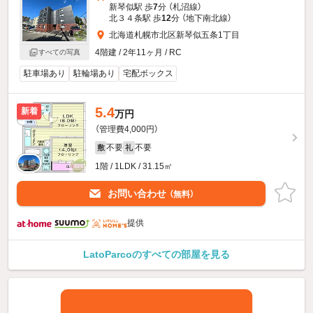
新琴似駅 歩
7
分 （札沼線）
北３４条駅 歩
12
分 （地下南北線）
北海道札幌市北区新琴似五条1丁目
4階建 / 2年11ヶ月 / RC
すべての写真
駐車場あり
駐輪場あり
宅配ボックス
5.4
新着
万円
（管理費4,000円）
不要
不要
敷
礼
1階 / 1LDK / 31.15㎡
お問い合わせ
（無料）
提供
LatoParcoのすべての部屋を見る