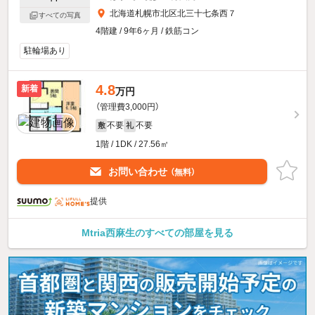
北海道札幌市北区北三十七条西７
すべての写真
4階建 / 9年6ヶ月 / 鉄筋コン
駐輪場あり
4.8
新着
万円
（管理費3,000円）
不要
不要
敷
礼
1階 / 1DK / 27.56㎡
お問い合わせ
（無料）
提供
Mtria西麻生のすべての部屋を見る