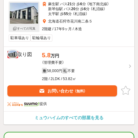
麻生駅 バス
21
分 歩
6
分 （地下南北線）
新琴似駅 バス
20
分 歩
6
分 （札沼線）
太平駅 歩
55
分 （札沼線）
北海道石狩市花川南二条５
2階建 / 17年9ヶ月 / 木造
すべての写真
駐車場あり
駐輪場あり
5.8
新着
万円
（管理費不要）
58,000円
不要
敷
礼
2階 / 2LDK / 53.82㎡
お問い合わせ
（無料）
提供
ミュウハイムのすべての部屋を見る