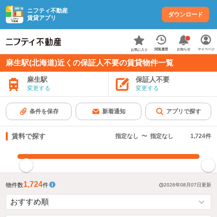
ニフティ不動産
ダウンロード
賃貸アプリ
お知らせ
閲覧履歴
マイページ
お気に入り
麻生駅(北海道)近くの保証人不要の賃貸物件一覧
麻生駅
保証人不要
変更する
変更する
条件を保存
新着通知
アプリで探す
賃料で探す
指定なし
〜
指定なし
1,724
件
指定した賃料で絞り込む
1,724
物件数
件
2026年08月07日
更新