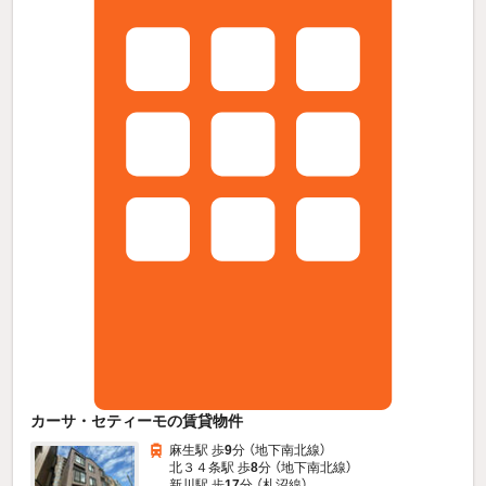
カーサ・セティーモの賃貸物件
麻生駅 歩
9
分 （地下南北線）
北３４条駅 歩
8
分 （地下南北線）
新川駅 歩
17
分 （札沼線）