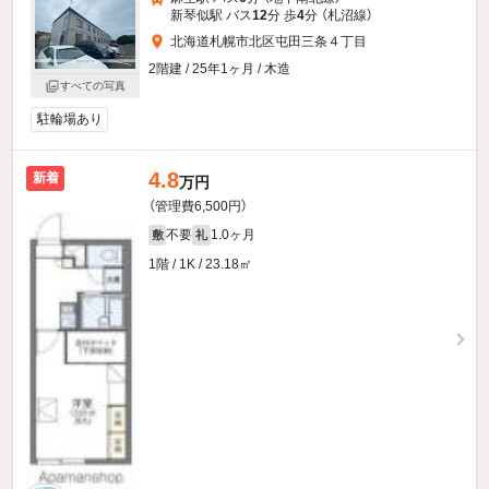
新琴似駅 バス
12
分 歩
4
分 （札沼線）
北海道札幌市北区屯田三条４丁目
2階建 / 25年1ヶ月 / 木造
すべての写真
駐輪場あり
4.8
新着
万円
（管理費6,500円）
不要
1.0ヶ月
敷
礼
1階 / 1K / 23.18㎡