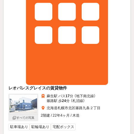
レオパレスグレイスの賃貸物件
麻生駅 バス
17
分 （地下南北線）
篠路駅 歩
24
分 （札沼線）
北海道札幌市北区篠路九条２丁目
2階建 / 22年4ヶ月 / 木造
すべての写真
駐車場あり
駐輪場あり
宅配ボックス