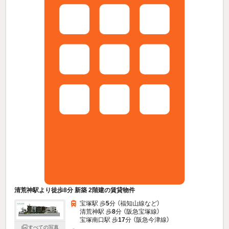
清荒神駅より徒歩8分 新築 2階建の賃貸物件
宝塚駅 歩
5
分 （福知山線
など
）
清荒神駅 歩
8
分 （阪急宝塚線）
宝塚南口駅 歩
17
分 （阪急今津線）
すべての写真