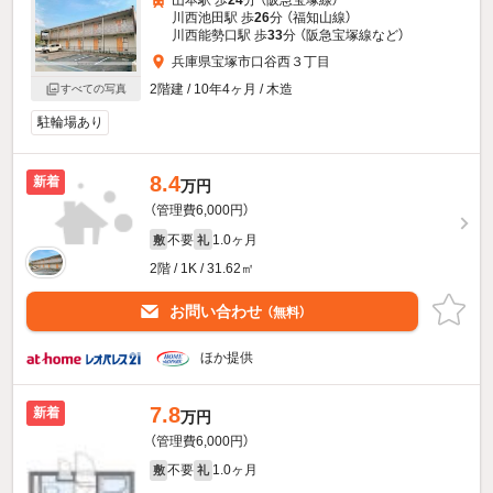
山本駅 歩
24
分 （阪急宝塚線）
川西池田駅 歩
26
分 （福知山線）
川西能勢口駅 歩
33
分 （阪急宝塚線
など
）
兵庫県宝塚市口谷西３丁目
2階建 / 10年4ヶ月 / 木造
すべての写真
駐輪場あり
8.4
新着
万円
（管理費6,000円）
不要
1.0ヶ月
敷
礼
2階 / 1K / 31.62㎡
お問い合わせ
（無料）
ほか提供
7.8
新着
万円
（管理費6,000円）
不要
1.0ヶ月
敷
礼