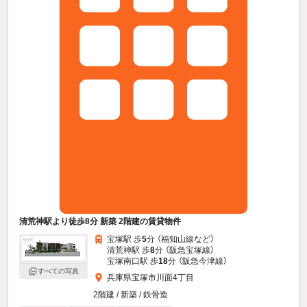
清荒神駅より徒歩8分 新築 2階建の賃貸物件
宝塚駅 歩
5
分 （福知山線
など
）
清荒神駅 歩
8
分 （阪急宝塚線）
宝塚南口駅 歩
18
分 （阪急今津線）
すべての写真
兵庫県宝塚市川面4丁目
2階建 / 新築 / 鉄骨造