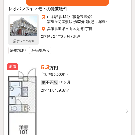
レオパレスヤマモトの賃貸物件
山本駅 歩
13
分 （阪急宝塚線）
雲雀丘花屋敷駅 歩
32
分 （阪急宝塚線）
兵庫県宝塚市山本丸橋1丁目
2階建 / 27年6ヶ月 / 木造
すべての写真
駐車場あり
駐輪場あり
5.3
新着
万円
（管理費6,000円）
不要
1.0ヶ月
敷
礼
2階 / 1K / 19.87㎡