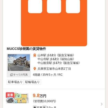
MUCCS珍樹園の賃貸物件
山本駅 歩
12
分 （阪急宝塚線）
中山寺駅 歩
12
分 （福知山線）
中山観音駅 歩
17
分 （阪急宝塚線）
兵庫県宝塚市山本西2丁目
4階建 / 35年5ヶ月 / RC
すべての写真
駐車場あり
駐輪場あり
9.8
新着
万円
（管理費10,000円）
不要
2.0ヶ月
敷
礼