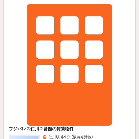
フジパレス仁川２番館の賃貸物件
仁川駅 歩
9
分 （阪急今津線）