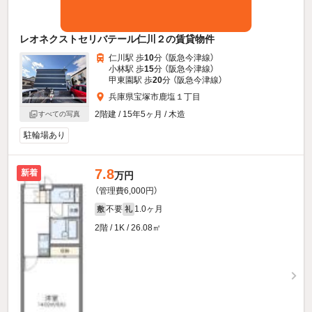
レオネクストセリバテール仁川２の賃貸物件
仁川駅 歩
10
分 （阪急今津線）
小林駅 歩
15
分 （阪急今津線）
甲東園駅 歩
20
分 （阪急今津線）
兵庫県宝塚市鹿塩１丁目
2階建 / 15年5ヶ月 / 木造
すべての写真
駐輪場あり
7.8
新着
万円
（管理費6,000円）
不要
1.0ヶ月
敷
礼
2階 / 1K / 26.08㎡