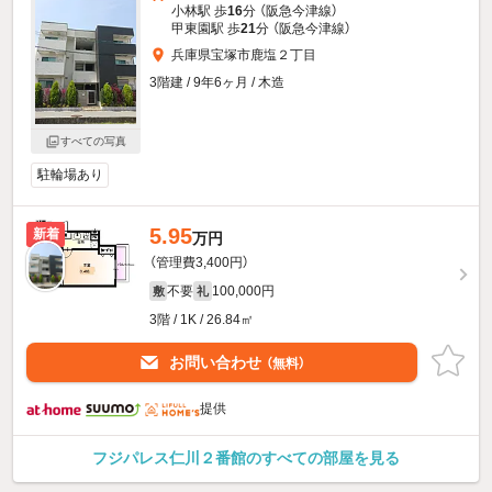
小林駅 歩
16
分 （阪急今津線）
甲東園駅 歩
21
分 （阪急今津線）
兵庫県宝塚市鹿塩２丁目
3階建 / 9年6ヶ月 / 木造
すべての写真
駐輪場あり
5.95
新着
万円
（管理費3,400円）
不要
100,000円
敷
礼
3階 / 1K / 26.84㎡
お問い合わせ
（無料）
提供
フジパレス仁川２番館のすべての部屋を見る