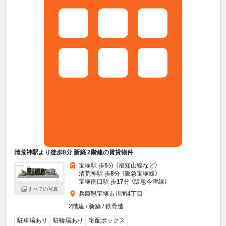
清荒神駅より徒歩8分 新築 2階建の賃貸物件
宝塚駅 歩
5
分 （福知山線
など
）
清荒神駅 歩
8
分 （阪急宝塚線）
宝塚南口駅 歩
17
分 （阪急今津線）
すべての写真
兵庫県宝塚市川面4丁目
2階建 / 新築 / 鉄骨造
駐車場あり
駐輪場あり
宅配ボックス