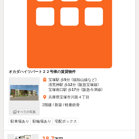
オカダハイツパート２２号棟の賃貸物件
宝塚駅 歩
5
分 （福知山線
など
）
清荒神駅 歩
12
分 （阪急宝塚線）
宝塚南口駅 歩
17
分 （阪急今津線）
兵庫県宝塚市川面４丁目
2階建 / 新築 / 軽量鉄骨
すべての写真
駐車場あり
駐輪場あり
宅配ボックス
18.7