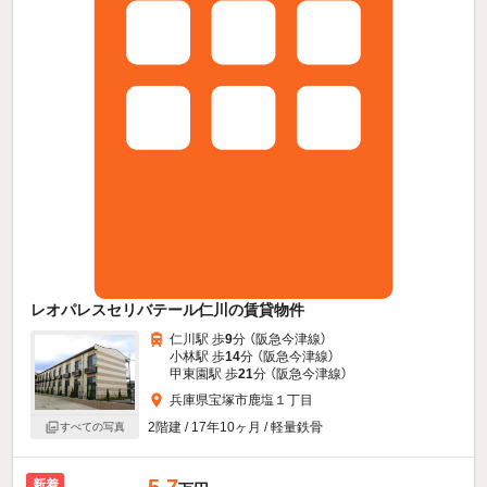
レオパレスセリバテール仁川の賃貸物件
仁川駅 歩
9
分 （阪急今津線）
小林駅 歩
14
分 （阪急今津線）
甲東園駅 歩
21
分 （阪急今津線）
兵庫県宝塚市鹿塩１丁目
2階建 / 17年10ヶ月 / 軽量鉄骨
すべての写真
5.7
新着