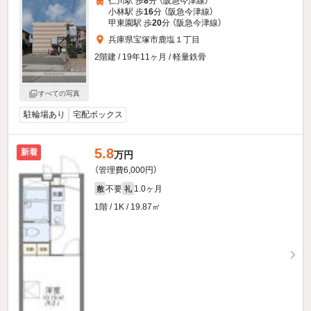
仁川駅 歩
8
分 （阪急今津線）
小林駅 歩
16
分 （阪急今津線）
甲東園駅 歩
20
分 （阪急今津線）
兵庫県宝塚市鹿塩１丁目
2階建 / 19年11ヶ月 / 軽量鉄骨
すべての写真
駐輪場あり
宅配ボックス
5.8
新着
万円
（管理費6,000円）
不要
1.0ヶ月
敷
礼
1階 / 1K / 19.87㎡