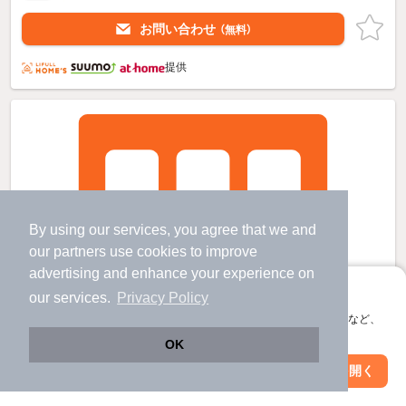
お問い合わせ
（無料）
提供
By using our services, you agree that we and
our
partners
use cookies to improve
advertising and enhance your experience on
アプリに切り替えて、サクサクお部屋探し
our services.
Privacy Policy
会員登録なしですぐ使える。マップ検索やお気に入り保存など、
アプリ限定の便利な機能が使えます！
OK
Web版で続行
アプリを開く
市区町村を変更
絞り込み条件を変更