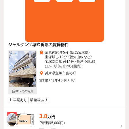
ジャルダン宝塚弐番館の賃貸物件
清荒神駅 歩
5
分 （阪急宝塚線）
宝塚駅 歩
10
分 （福知山線
など
）
宝塚南口駅 歩
14
分 （阪急今津線）
ほか1駅（徒歩20分圏内）
兵庫県宝塚市宮の町
3階建 / 41年4ヶ月 / RC
すべての写真
駐車場あり
駐輪場あり
3.8
新着
万円
（管理費5,000円）