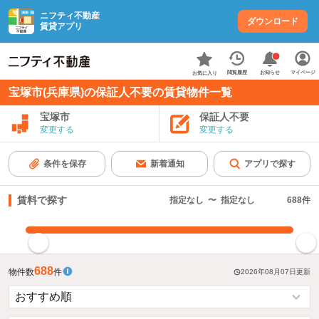
ニフティ不動産
ダウンロード
賃貸アプリ
お知らせ
閲覧履歴
マイページ
お気に入り
宝塚市(兵庫県)の保証人不要の賃貸物件一覧
宝塚市
保証人不要
変更する
変更する
条件を保存
新着通知
アプリで探す
賃料で探す
指定なし
〜
指定なし
688
件
指定した賃料で絞り込む
688
物件数
件
2026年08月07日
更新