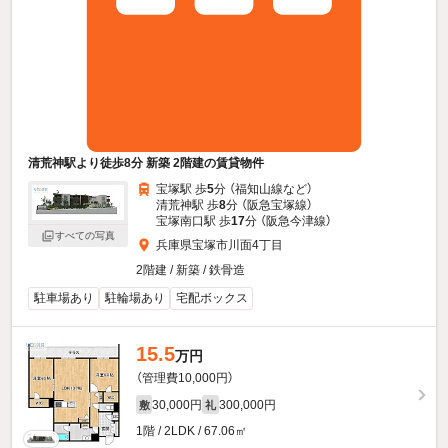
清荒神駅より徒歩8分 新築 2階建の賃貸物件
宝塚駅 歩
5
分 （福知山線
など
）
清荒神駅 歩
8
分 （阪急宝塚線）
宝塚南口駅 歩
17
分 （阪急今津線）
すべての写真
兵庫県宝塚市川面4丁目
2階建 / 新築 / 鉄骨造
駐車場あり
駐輪場あり
宅配ボックス
15.5
万円
（管理費10,000円）
30,000円
300,000円
敷
礼
1階 / 2LDK / 67.06㎡