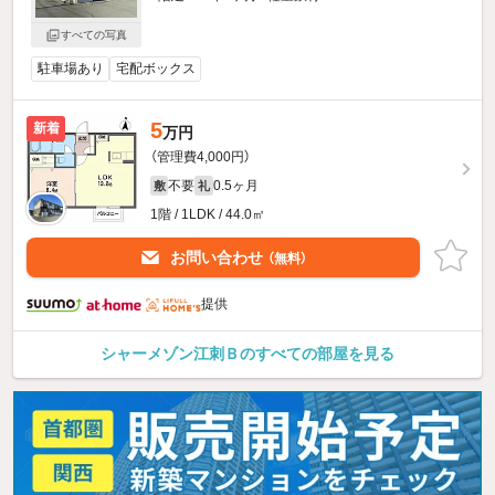
すべての写真
駐車場あり
宅配ボックス
5
新着
万円
（管理費4,000円）
不要
0.5ヶ月
敷
礼
1階 / 1LDK / 44.0㎡
お問い合わせ
（無料）
提供
シャーメゾン江刺Ｂのすべての部屋を見る