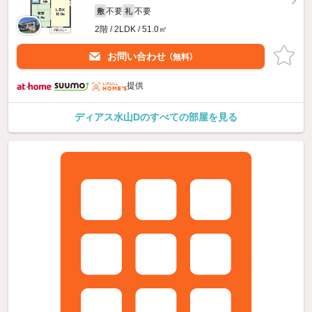
不要
不要
敷
礼
2階 / 2LDK / 51.0㎡
お問い合わせ
（無料）
提供
ディアス水山Dのすべての部屋を見る