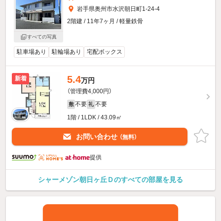
岩手県奥州市水沢朝日町1-24-4
2階建 / 11年7ヶ月 / 軽量鉄骨
すべての写真
駐車場あり
駐輪場あり
宅配ボックス
5.4
新着
万円
（管理費4,000円）
不要
不要
敷
礼
1階 / 1LDK / 43.09㎡
お問い合わせ
（無料）
提供
シャーメゾン朝日ヶ丘Ｄのすべての部屋を見る