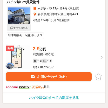
ハイツ駿Cの賃貸物件
水沢駅 バス
12
分 歩
2
分 （東北線）
岩手県奥州市水沢西上野町4-21
2階建 / 24年5ヶ月 / 軽量鉄骨
すべての写真
駐車場あり
宅配ボックス
2.9
新着
万円
（管理費4,000円）
不要
不要
敷
礼
1階 / 1K / 24.5㎡
お問い合わせ
（無料）
提供
ハイツ駿Cのすべての部屋を見る