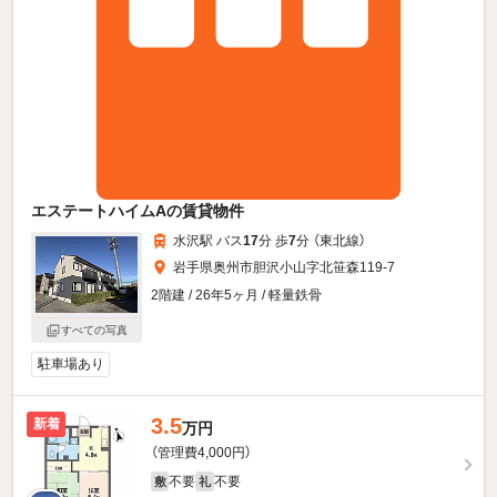
エステートハイムAの賃貸物件
水沢駅 バス
17
分 歩
7
分 （東北線）
岩手県奥州市胆沢小山字北笹森119-7
2階建 / 26年5ヶ月 / 軽量鉄骨
すべての写真
駐車場あり
3.5
新着
万円
（管理費4,000円）
不要
不要
敷
礼