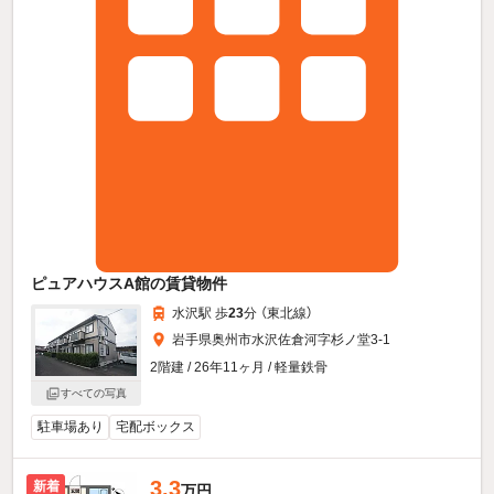
ピュアハウスA館の賃貸物件
水沢駅 歩
23
分 （東北線）
岩手県奥州市水沢佐倉河字杉ノ堂3-1
2階建 / 26年11ヶ月 / 軽量鉄骨
すべての写真
駐車場あり
宅配ボックス
3.3
新着
万円