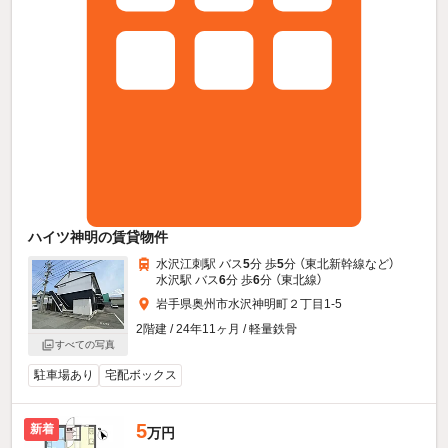
ハイツ神明の賃貸物件
水沢江刺駅 バス
5
分 歩
5
分 （東北新幹線
など
）
水沢駅 バス
6
分 歩
6
分 （東北線）
岩手県奥州市水沢神明町２丁目1-5
2階建 / 24年11ヶ月 / 軽量鉄骨
すべての写真
駐車場あり
宅配ボックス
5
新着
万円