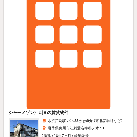
シャーメゾン江刺Ｂの賃貸物件
水沢江刺駅 バス
22
分 歩
6
分 （東北新幹線
など
）
岩手県奥州市江刺愛宕字朴ノ木7-1
2階建 / 18年7ヶ月 / 軽量鉄骨