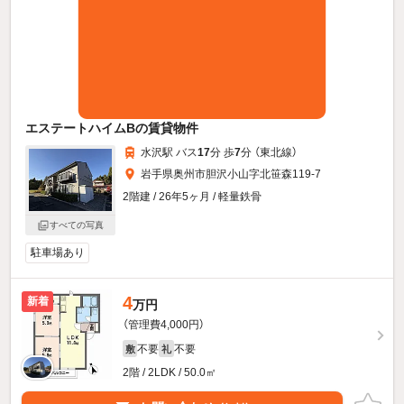
エステートハイムBの賃貸物件
水沢駅 バス
17
分 歩
7
分 （東北線）
岩手県奥州市胆沢小山字北笹森119-7
2階建 / 26年5ヶ月 / 軽量鉄骨
すべての写真
駐車場あり
4
新着
万円
（管理費4,000円）
不要
不要
敷
礼
2階 / 2LDK / 50.0㎡