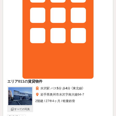
エリア011の賃貸物件
水沢駅 バス
5
分 歩
4
分 （東北線）
岩手県奥州市水沢字南大鐘94-7
2階建 / 27年4ヶ月 / 軽量鉄骨
すべての写真