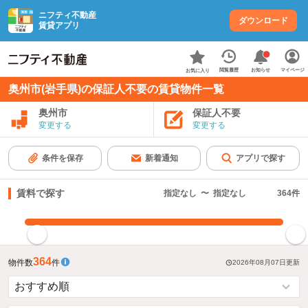
ニフティ不動産
ダウンロード
賃貸アプリ
お知らせ
閲覧履歴
マイページ
お気に入り
奥州市(岩手県)の保証人不要の賃貸物件一覧
奥州市
保証人不要
変更する
変更する
条件を保存
新着通知
アプリで探す
賃料で探す
指定なし
〜
指定なし
364
件
指定した賃料で絞り込む
364
物件数
件
2026年08月07日
更新