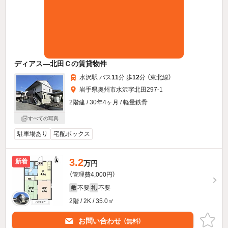
ディアス—北田Ｃの賃貸物件
水沢駅 バス
11
分 歩
12
分 （東北線）
岩手県奥州市水沢字北田297-1
2階建 / 30年4ヶ月 / 軽量鉄骨
すべての写真
駐車場あり
宅配ボックス
3.2
新着
万円
（管理費4,000円）
不要
不要
敷
礼
2階 / 2K / 35.0㎡
お問い合わせ
（無料）