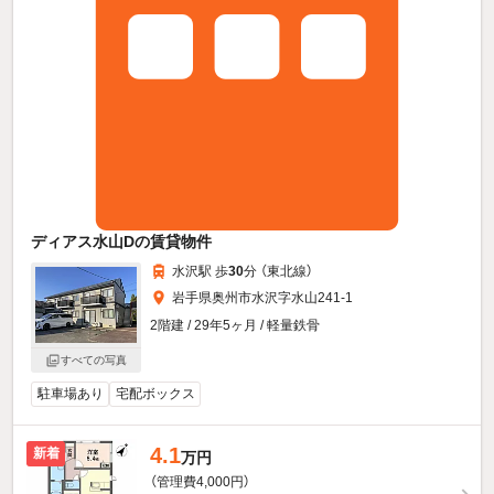
ディアス水山Dの賃貸物件
水沢駅 歩
30
分 （東北線）
岩手県奥州市水沢字水山241-1
2階建 / 29年5ヶ月 / 軽量鉄骨
すべての写真
駐車場あり
宅配ボックス
4.1
新着
万円
（管理費4,000円）