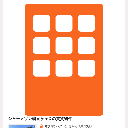
シャーメゾン朝日ヶ丘Ｄの賃貸物件
水沢駅 バス
6
分 歩
6
分 （東北線）