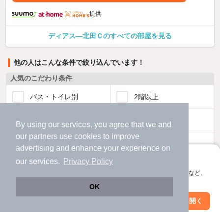
提供
ディアス—北田Ｃのすべての部屋を見る
他の人はこんな条件で絞り込んでいます！
人気のこだわり条件
バス・トイレ別
2階以上
駐車場あり
ペット相談
By using our services, you agree that we and
our
partners
use cookies to improve
洗濯機置場あり
独立洗面台
advertising and enhance your experience on
アプリに切り替えて、サクサクお部屋探し
our services.
Privacy Policy
エアコンあり
都市ガス
会員登録なしですぐ使える。マップ検索やお気に入り保存など、
アプリ限定の便利な機能が使えます！
OK
温水洗浄便座
オートロック
Web版で続行
アプリを開く
市区町村を変更
絞り込み条件を変更
コンロ2口以上
追焚き機能