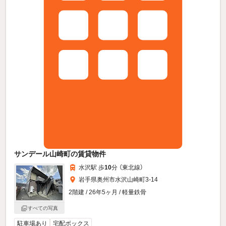
サンデール山崎町の賃貸物件
水沢駅 歩
10
分 （東北線）
岩手県奥州市水沢山崎町3-14
2階建 / 26年5ヶ月 / 軽量鉄骨
すべての写真
駐車場あり
宅配ボックス