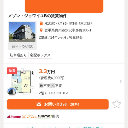
メゾン・ジョワイユBの賃貸物件
水沢駅 バス
7
分 歩
3
分 （東北線）
岩手県奥州市水沢字多賀100-1
2階建 / 24年5ヶ月 / 軽量鉄骨
すべての写真
駐車場あり
宅配ボックス
3.3
新着
万円
（管理費4,000円）
不要
不要
敷
礼
2階 / 1LDK / 30.0㎡
お問い合わせ
（無料）
提供