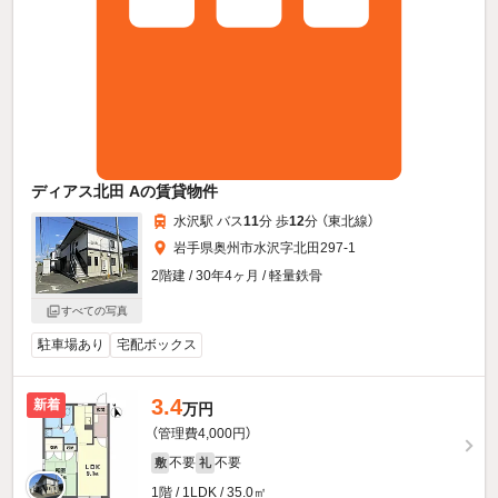
ディアス北田 Aの賃貸物件
水沢駅 バス
11
分 歩
12
分 （東北線）
岩手県奥州市水沢字北田297-1
2階建 / 30年4ヶ月 / 軽量鉄骨
すべての写真
駐車場あり
宅配ボックス
3.4
新着
万円
（管理費4,000円）
不要
不要
敷
礼
1階 / 1LDK / 35.0㎡