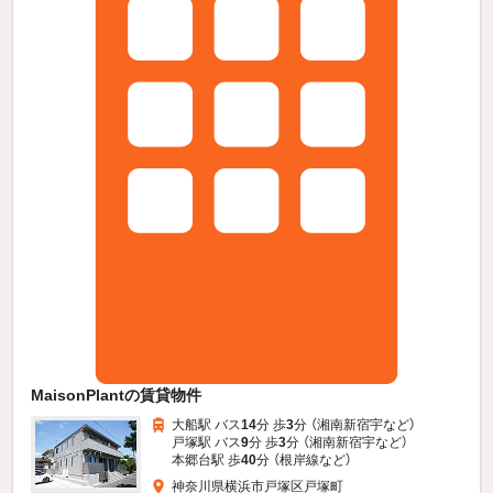
MaisonPlantの賃貸物件
大船駅 バス
14
分 歩
3
分 （湘南新宿宇
など
）
戸塚駅 バス
9
分 歩
3
分 （湘南新宿宇
など
）
本郷台駅 歩
40
分 （根岸線
など
）
神奈川県横浜市戸塚区戸塚町