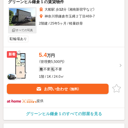
グリーンヒル鎌倉１の賃貸物件
大船駅 歩
12
分 （湘南新宿宇
など
）
神奈川県鎌倉市玉縄２丁目469-7
2階建 / 25年5ヶ月 / 軽量鉄骨
すべての写真
駐輪場あり
5.4
新着
万円
（管理費5,500円）
不要
不要
敷
礼
1階 / 1K / 24.0㎡
お問い合わせ
（無料）
提供
グリーンヒル鎌倉１のすべての部屋を見る