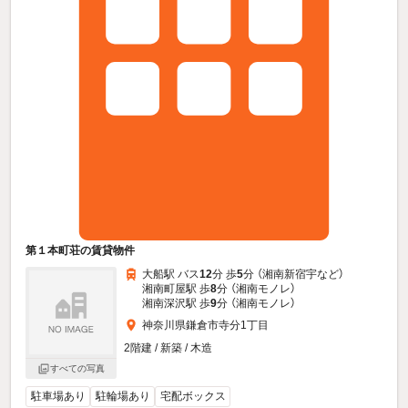
第１本町荘の賃貸物件
大船駅 バス
12
分 歩
5
分 （湘南新宿宇
など
）
湘南町屋駅 歩
8
分 （湘南モノレ）
湘南深沢駅 歩
9
分 （湘南モノレ）
神奈川県鎌倉市寺分1丁目
2階建 / 新築 / 木造
すべての写真
駐車場あり
駐輪場あり
宅配ボックス