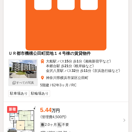
ＵＲ都市機構公田町団地１４号棟の賃貸物件
大船駅 バス
15
分 歩
1
分 （湘南新宿宇
など
）
本郷台駅 歩
21
分 （根岸線
など
）
金沢八景駅 バス
32
分 歩
11
分 （京浜急行線
など
）
神奈川県横浜市栄区公田町
すべての写真
5階建 / 62年3ヶ月 / RC
駐車場あり
駐輪場あり
5.44
新着
万円
（管理費4,500円）
2.0ヶ月
不要
敷
礼