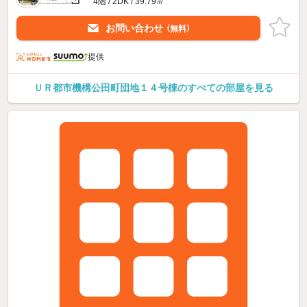
4階 / 2DK / 39.79㎡
お問い合わせ
（無料）
提供
ＵＲ都市機構公田町団地１４号棟のすべての部屋を見る