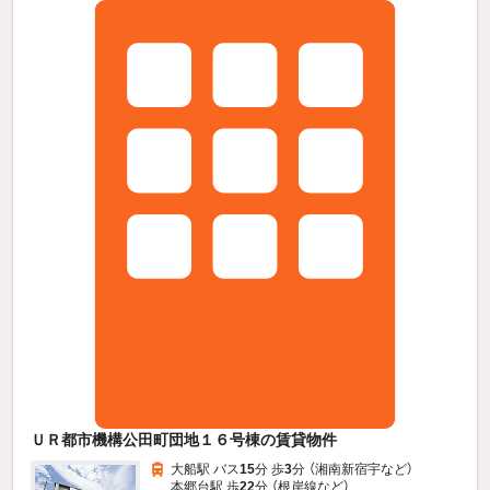
ＵＲ都市機構公田町団地１６号棟の賃貸物件
大船駅 バス
15
分 歩
3
分 （湘南新宿宇
など
）
本郷台駅 歩
22
分 （根岸線
など
）