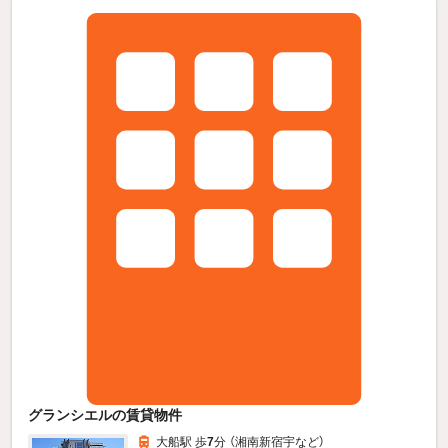
グランシエルの賃貸物件
大船駅 歩
7
分 （湘南新宿宇
など
）