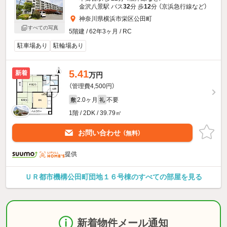
金沢八景駅 バス
32
分 歩
12
分 （京浜急行線
など
）
神奈川県横浜市栄区公田町
すべての写真
5階建 / 62年3ヶ月 / RC
駐車場あり
駐輪場あり
5.41
新着
万円
（管理費4,500円）
2.0ヶ月
不要
敷
礼
1階 / 2DK / 39.79㎡
お問い合わせ
（無料）
提供
ＵＲ都市機構公田町団地１６号棟のすべての部屋を見る
新着物件メール通知