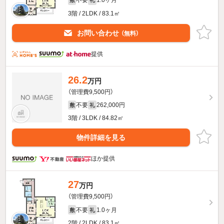
不要
1.0ヶ月
敷
礼
3階 / 2LDK / 83.1㎡
お問い合わせ
（無料）
提供
26.2
万円
（管理費9,500円）
不要
262,000円
敷
礼
3階 / 3LDK / 84.82㎡
物件詳細を見る
ほか提供
27
万円
（管理費9,500円）
不要
1.0ヶ月
敷
礼
2階 / 2LDK / 83.1㎡