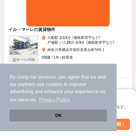
イル・マーレの賃貸物件
大船駅 歩
13
分 （湘南新宿宇
など
）
戸塚駅 バス
25
分 歩
3
分 （湘南新宿宇
など
）
神奈川県横浜市栄区長尾台町569-1
3階建 / 1年 / 鉄骨造
すべての写真
駐車場あり
宅配ボックス
By using our services, you agree that we and
our
partners
use cookies to improve
17.4
万円
advertising and enhance your experience on
（管理費9,000円）
アプリに切り替えて、サクサクお部屋探し
our services.
Privacy Policy
不要
1.0ヶ月
敷
礼
会員登録なしですぐ使える。マップ検索やお気に入り保存など、
2階 / 2LDK / 60.64㎡
アプリ限定の便利な機能が使えます！
OK
お問い合わせ
（無料）
Web版で続行
アプリを開く
駅・沿線を変更
絞り込み条件を変更
提供