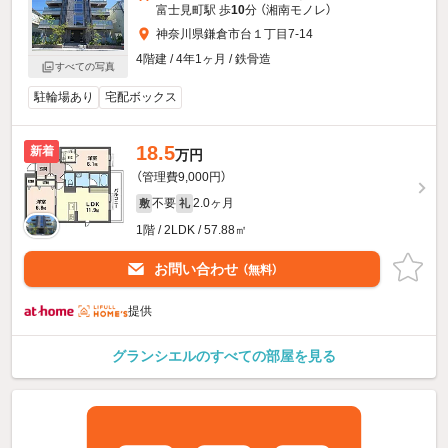
富士見町駅 歩
10
分 （湘南モノレ）
神奈川県鎌倉市台１丁目7-14
4階建 / 4年1ヶ月 / 鉄骨造
すべての写真
駐輪場あり
宅配ボックス
18.5
新着
万円
（管理費9,000円）
不要
2.0ヶ月
敷
礼
1階 / 2LDK / 57.88㎡
お問い合わせ
（無料）
提供
グランシエルのすべての部屋を見る