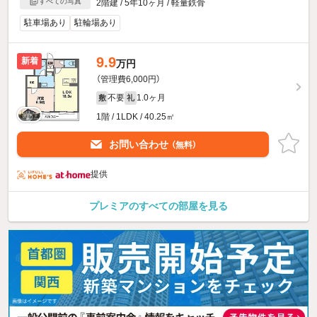
すべての写真
2階建 / 5年10ヶ月 / 軽量鉄骨
駐車場あり
駐輪場あり
9.9
新着
万円
（管理費6,000円）
不要
1.0ヶ月
敷
礼
1階 / 1LDK / 40.25㎡
お問い合わせ
（無料）
提供
プレミアのすべての部屋を見る