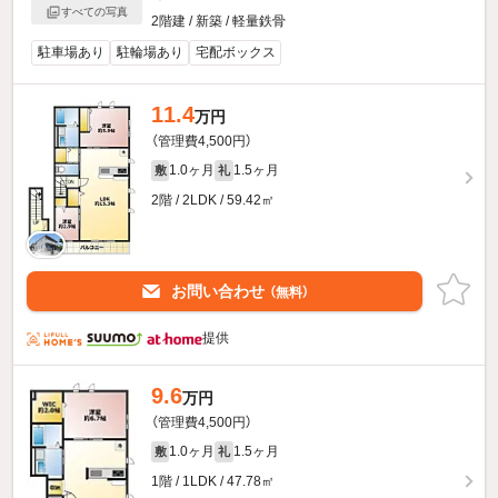
すべての写真
2階建 / 新築 / 軽量鉄骨
駐車場あり
駐輪場あり
宅配ボックス
11.4
万円
（管理費4,500円）
1.0ヶ月
1.5ヶ月
敷
礼
2階 / 2LDK / 59.42㎡
お問い合わせ
（無料）
提供
9.6
万円
（管理費4,500円）
1.0ヶ月
1.5ヶ月
敷
礼
1階 / 1LDK / 47.78㎡