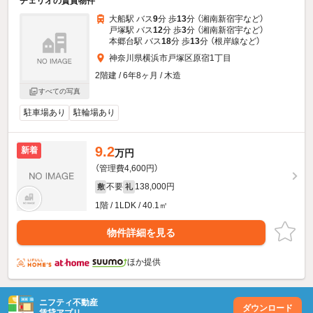
チェリオの賃貸物件
大船駅 バス
9
分 歩
13
分 （湘南新宿宇
など
）
戸塚駅 バス
12
分 歩
3
分 （湘南新宿宇
など
）
本郷台駅 バス
18
分 歩
13
分 （根岸線
など
）
神奈川県横浜市戸塚区原宿1丁目
2階建 / 6年8ヶ月 / 木造
すべての写真
駐車場あり
駐輪場あり
9.2
新着
万円
（管理費4,600円）
不要
138,000円
敷
礼
1階 / 1LDK / 40.1㎡
物件詳細を見る
ほか提供
ニフティ不動産
ダウンロード
賃貸アプリ