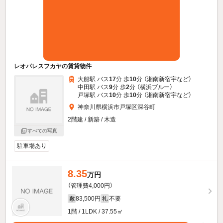
レオパレスフカヤの賃貸物件
大船駅 バス
17
分 歩
10
分 （湘南新宿宇
など
）
中田駅 バス
9
分 歩
2
分 （横浜ブルー）
戸塚駅 バス
10
分 歩
10
分 （湘南新宿宇
など
）
神奈川県横浜市戸塚区深谷町
2階建 / 新築 / 木造
すべての写真
駐車場あり
8.35
万円
（管理費4,000円）
83,500円
不要
敷
礼
1階 / 1LDK / 37.55㎡