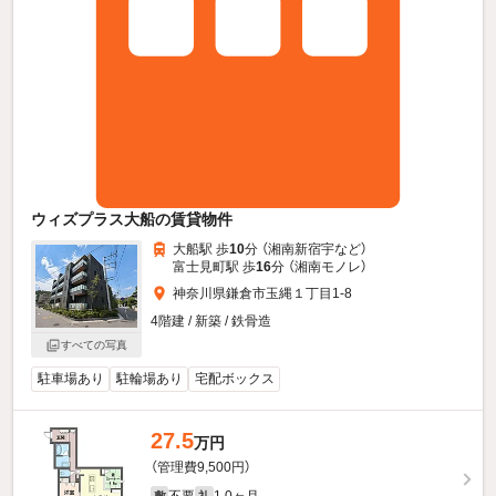
ウィズプラス大船の賃貸物件
大船駅 歩
10
分 （湘南新宿宇
など
）
富士見町駅 歩
16
分 （湘南モノレ）
神奈川県鎌倉市玉縄１丁目1-8
4階建 / 新築 / 鉄骨造
すべての写真
駐車場あり
駐輪場あり
宅配ボックス
27.5
万円
（管理費9,500円）