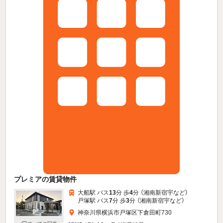
プレミアの賃貸物件
大船駅 バス
13
分 歩
4
分 （湘南新宿宇
など
）
戸塚駅 バス
7
分 歩
3
分 （湘南新宿宇
など
）
神奈川県横浜市戸塚区下倉田町730