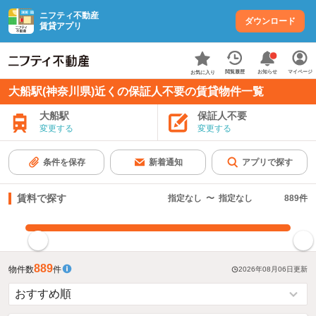
ニフティ不動産
ダウンロード
賃貸アプリ
お知らせ
閲覧履歴
マイページ
お気に入り
大船駅(神奈川県)近くの保証人不要の賃貸物件一覧
大船駅
保証人不要
変更する
変更する
条件を保存
新着通知
アプリで探す
賃料で探す
指定なし
〜
指定なし
889
件
指定した賃料で絞り込む
889
物件数
件
2026年08月06日
更新