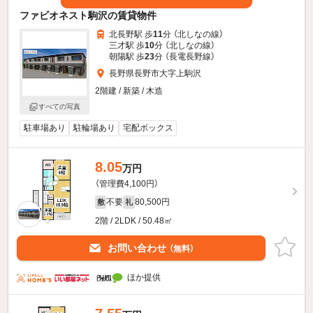
ファビオネスト駒沢の賃貸物件
北長野駅 歩
11
分 （北しなの線）
三才駅 歩
10
分 （北しなの線）
朝陽駅 歩
23
分 （長電長野線）
長野県長野市大字上駒沢
2階建 / 新築 / 木造
すべての写真
駐車場あり
駐輪場あり
宅配ボックス
8.05
万円
（管理費4,100円）
不要
80,500円
敷
礼
2階 / 2LDK / 50.48㎡
お問い合わせ
（無料）
ほか提供