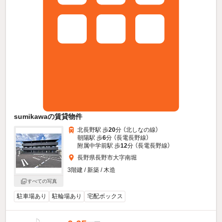
sumikawaの賃貸物件
北長野駅 歩
20
分 （北しなの線）
朝陽駅 歩
6
分 （長電長野線）
附属中学前駅 歩
12
分 （長電長野線）
長野県長野市大字南堀
3階建 / 新築 / 木造
すべての写真
駐車場あり
駐輪場あり
宅配ボックス