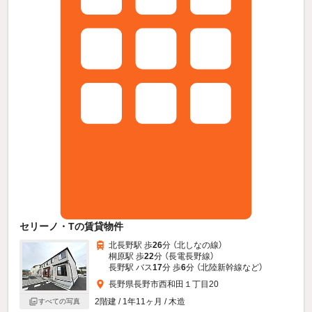
セリーノ・Tの賃貸物件
北長野駅 歩
26
分 （北しなの線）
桐原駅 歩
22
分 （長電長野線）
長野駅 バス
17
分 歩
6
分 （北陸新幹線
など
）
長野県長野市西和田１丁目20
2階建 / 1年11ヶ月 / 木造
すべての写真