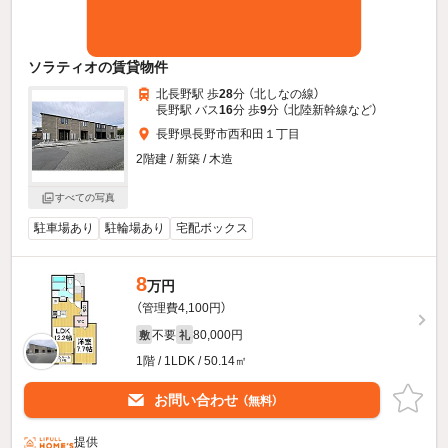
ソラティオの賃貸物件
北長野駅 歩
28
分 （北しなの線）
長野駅 バス
16
分 歩
9
分 （北陸新幹線
など
）
長野県長野市西和田１丁目
2階建 / 新築 / 木造
すべての写真
駐車場あり
駐輪場あり
宅配ボックス
8
万円
（管理費4,100円）
不要
80,000円
敷
礼
1階 / 1LDK / 50.14㎡
お問い合わせ
（無料）
提供