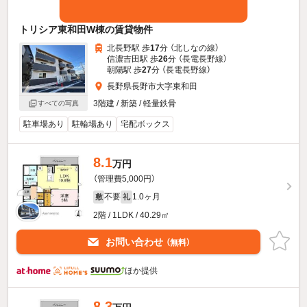
トリシア東和田W棟の賃貸物件
北長野駅 歩
17
分 （北しなの線）
信濃吉田駅 歩
26
分 （長電長野線）
朝陽駅 歩
27
分 （長電長野線）
長野県長野市大字東和田
3階建 / 新築 / 軽量鉄骨
すべての写真
駐車場あり
駐輪場あり
宅配ボックス
8.1
万円
（管理費5,000円）
不要
1.0ヶ月
敷
礼
2階 / 1LDK / 40.29㎡
お問い合わせ
（無料）
ほか提供
8.3