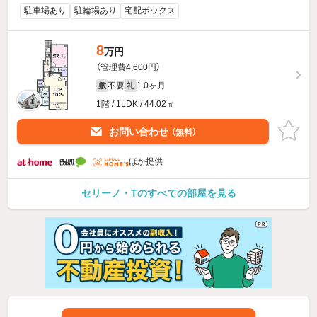
駐車場あり
駐輪場あり
宅配ボックス
8
万円
（管理費4,600円）
不要
1.0ヶ月
敷
礼
1階 / 1LDK / 44.02㎡
お問い合わせ
（無料）
ほか提供
セリーノ・Tのすべての部屋を見る