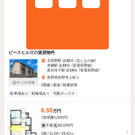
ピースヒルズの賃貸物件
北長野駅 歩
32
分 （北しなの線）
本郷駅 歩
10
分 （長電長野線）
善光寺下駅 歩
14
分 （長電長野線）
長野県長野市上松１
すべての写真
2階建 / 新築 / 軽量鉄骨
駐車場あり
駐輪場あり
宅配ボックス
6.55
万円
（管理費5,000円）
不要
80,000円
敷
礼
1階 / 1LDK / 28.62㎡