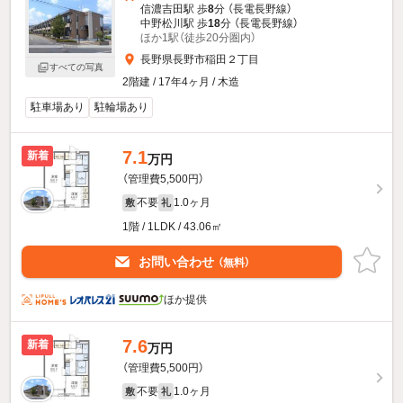
信濃吉田駅 歩
8
分 （長電長野線）
中野松川駅 歩
18
分 （長電長野線）
ほか1駅（徒歩20分圏内）
長野県長野市稲田２丁目
すべての写真
2階建 / 17年4ヶ月 / 木造
駐車場あり
駐輪場あり
7.1
新着
万円
（管理費5,500円）
不要
1.0ヶ月
敷
礼
1階 / 1LDK / 43.06㎡
お問い合わせ
（無料）
ほか提供
7.6
新着
万円
（管理費5,500円）
不要
1.0ヶ月
敷
礼