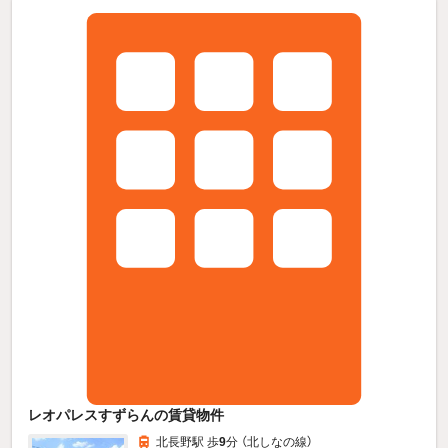
レオパレスすずらんの賃貸物件
北長野駅 歩
9
分 （北しなの線）