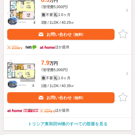
万円
（管理費5,000円）
不要
1.0ヶ月
敷
礼
3階 / 1LDK / 40.29㎡
お問い合わせ
（無料）
ほか提供
7.9
万円
（管理費5,000円）
不要
1.0ヶ月
敷
礼
1階 / 1LDK / 40.39㎡
お問い合わせ
（無料）
ほか提供
トリシア東和田W棟のすべての部屋を見る