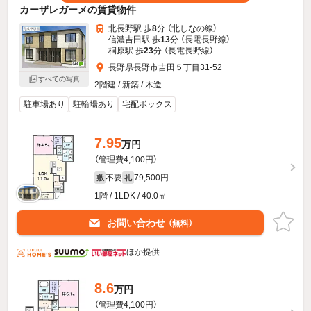
カーザレガーメの賃貸物件
北長野駅 歩
8
分 （北しなの線）
信濃吉田駅 歩
13
分 （長電長野線）
桐原駅 歩
23
分 （長電長野線）
長野県長野市吉田５丁目31-52
すべての写真
2階建 / 新築 / 木造
駐車場あり
駐輪場あり
宅配ボックス
7.95
万円
（管理費4,100円）
不要
79,500円
敷
礼
1階 / 1LDK / 40.0㎡
お問い合わせ
（無料）
ほか提供
8.6
万円
（管理費4,100円）