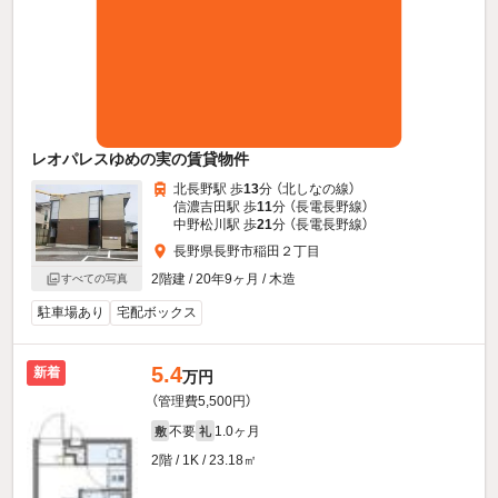
レオパレスゆめの実の賃貸物件
北長野駅 歩
13
分 （北しなの線）
信濃吉田駅 歩
11
分 （長電長野線）
中野松川駅 歩
21
分 （長電長野線）
長野県長野市稲田２丁目
2階建 / 20年9ヶ月 / 木造
すべての写真
駐車場あり
宅配ボックス
5.4
新着
万円
（管理費5,500円）
不要
1.0ヶ月
敷
礼
2階 / 1K / 23.18㎡