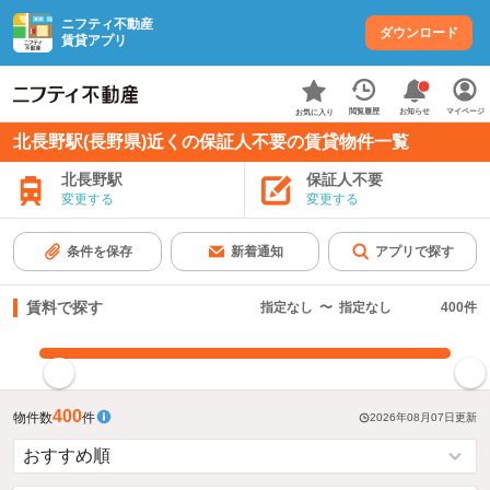
ニフティ不動産
ダウンロード
賃貸アプリ
お知らせ
閲覧履歴
マイページ
お気に入り
北長野駅(長野県)近くの保証人不要の賃貸物件一覧
北長野駅
保証人不要
変更する
変更する
条件を保存
新着通知
アプリで探す
賃料で探す
指定なし
〜
指定なし
400
件
指定した賃料で絞り込む
400
物件数
件
2026年08月07日
更新