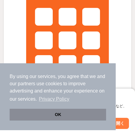
By using our services, you agree that we and
our
partners
use cookies to improve
advertising and enhance your experience on
アプリに切り替えて、サクサクお部屋探し
our services.
Privacy Policy
会員登録なしですぐ使える。マップ検索やお気に入り保存など、
アプリ限定の便利な機能が使えます！
OK
コスモス若槻の賃貸物件
Web版で続行
アプリを開く
駅・沿線を変更
絞り込み条件を変更
北長野駅 歩
29
分 （北しなの線）
三才駅 歩
24
分 （北しなの線）