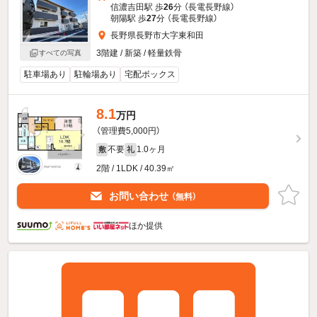
信濃吉田駅 歩
26
分 （長電長野線）
朝陽駅 歩
27
分 （長電長野線）
長野県長野市大字東和田
3階建 / 新築 / 軽量鉄骨
すべての写真
駐車場あり
駐輪場あり
宅配ボックス
8.1
万円
（管理費5,000円）
不要
1.0ヶ月
敷
礼
2階 / 1LDK / 40.39㎡
お問い合わせ
（無料）
ほか提供