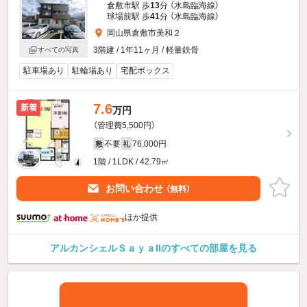
倉敷市駅 歩
13
分 （水島臨海線）
球場前駅 歩
41
分 （水島臨海線）
岡山県倉敷市美和２
3階建 / 1年11ヶ月 / 軽量鉄骨
すべての写真
駐車場あり
駐輪場あり
宅配ボックス
7.6
新着
万円
（管理費5,500円）
不要
76,000円
敷
礼
1階 / 1LDK / 42.79㎡
お問い合わせ
（無料）
ほか提供
アルカンシェルＳａｙａIIのすべての部屋を見る