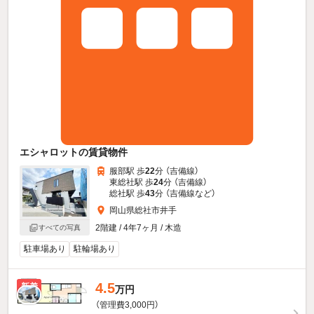
エシャロットの賃貸物件
服部駅 歩
22
分 （吉備線）
東総社駅 歩
24
分 （吉備線）
総社駅 歩
43
分 （吉備線
など
）
岡山県総社市井手
2階建 / 4年7ヶ月 / 木造
すべての写真
駐車場あり
駐輪場あり
4.5
新着
万円
（管理費3,000円）