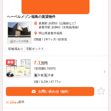
ヘーベルメゾン福島の賃貸物件
倉敷駅 歩
23
分 （山陽線
など
）
倉敷市駅 歩
24
分 （水島臨海線）
岡山県倉敷市福島
2階建 / 1年7ヶ月 / 鉄骨造
すべての写真
駐輪場あり
宅配ボックス
7.1
新着
万円
（管理費8,700円）
不要
不要
敷
礼
1階 / 1LDK / 47.77㎡
お問い合わせ
（無料）
提供