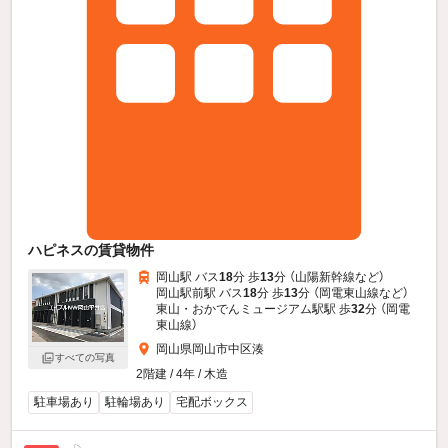
ハピネスの賃貸物件
岡山駅 バス
18
分 歩
13
分 （山陽新幹線
など
）
岡山駅前駅 バス
18
分 歩
13
分 （岡電東山線
など
）
東山・おかでんミュージアム駅駅 歩
32
分 （岡電
東山線）
岡山県岡山市中区湊
すべての写真
2階建 / 4年 / 木造
駐車場あり
駐輪場あり
宅配ボックス