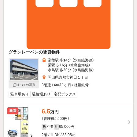
グランレーベンの賃貸物件
常盤駅 歩
14
分 （水島臨海線）
栄駅 歩
16
分 （水島臨海線）
水島駅 歩
20
分 （水島臨海線）
岡山県倉敷市神田１丁目
3階建 / 4年11ヶ月 / 軽量鉄骨
すべての写真
駐車場あり
駐輪場あり
宅配ボックス
6.5
新着
万円
（管理費5,500円）
不要
65,000円
敷
礼
2階 / 1LDK / 38.05㎡