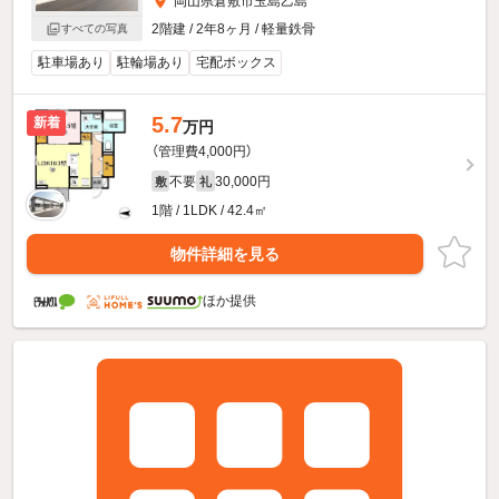
岡山県倉敷市玉島乙島
2階建 / 2年8ヶ月 / 軽量鉄骨
すべての写真
駐車場あり
駐輪場あり
宅配ボックス
5.7
新着
万円
（管理費4,000円）
不要
30,000円
敷
礼
1階 / 1LDK / 42.4㎡
物件詳細を見る
ほか提供