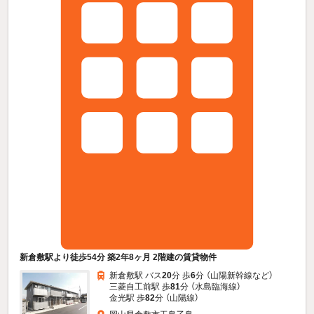
新倉敷駅より徒歩54分 築2年8ヶ月 2階建の賃貸物件
新倉敷駅 バス
20
分 歩
6
分 （山陽新幹線
など
）
三菱自工前駅 歩
81
分 （水島臨海線）
金光駅 歩
82
分 （山陽線）