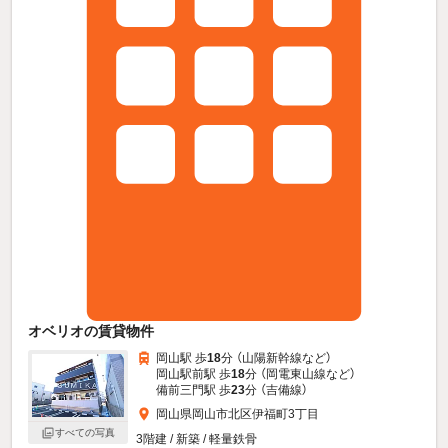
オベリオの賃貸物件
岡山駅 歩
18
分 （山陽新幹線
など
）
岡山駅前駅 歩
18
分 （岡電東山線
など
）
備前三門駅 歩
23
分 （吉備線）
岡山県岡山市北区伊福町3丁目
すべての写真
3階建 / 新築 / 軽量鉄骨