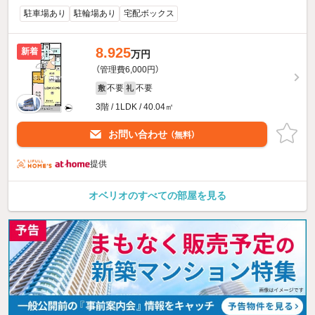
駐車場あり
駐輪場あり
宅配ボックス
8.925
新着
万円
（管理費6,000円）
不要
不要
敷
礼
3階 / 1LDK / 40.04㎡
お問い合わせ
（無料）
提供
オベリオのすべての部屋を見る