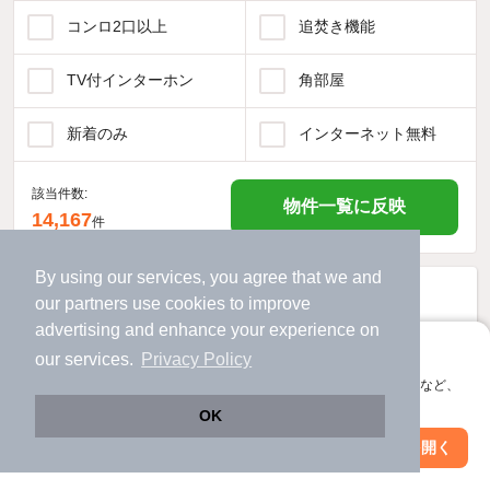
コンロ2口以上
追焚き機能
TV付インターホン
角部屋
新着のみ
インターネット無料
該当件数:
物件一覧に反映
14,167
件
By using our services, you agree that we and
our
partners
use cookies to improve
advertising and enhance your experience on
アプリに切り替えて、サクサクお部屋探し
our services.
Privacy Policy
会員登録なしですぐ使える。マップ検索やお気に入り保存など、
アプリ限定の便利な機能が使えます！
OK
Web版で続行
アプリを開く
駅・沿線を変更
絞り込み条件を変更