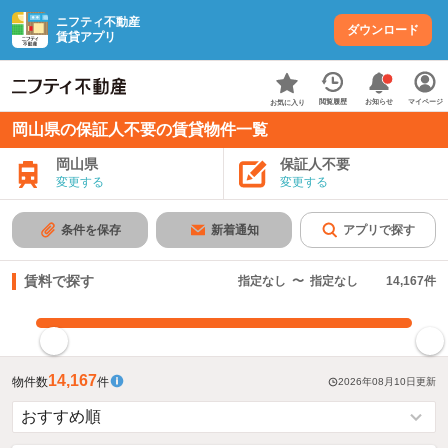
ニフティ不動産
ダウンロード
賃貸アプリ
お知らせ
閲覧履歴
マイページ
お気に入り
岡山県の保証人不要の賃貸物件一覧
岡山県
保証人不要
変更する
変更する
条件を保存
新着通知
アプリで探す
賃料で探す
指定なし
〜
指定なし
14,167
件
指定した賃料で絞り込む
14,167
物件数
件
2026年08月10日
更新