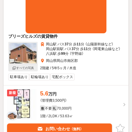
ブリーズヒルズの賃貸物件
岡山駅 バス
37
分 歩
11
分 （山陽新幹線
など
）
岡山駅前駅 バス
37
分 歩
11
分 （岡電東山線
など
）
八浜駅 歩
99
分 （宇野線）
岡山県岡山市南区郡
2階建 / 5年5ヶ月 / 木造
すべての写真
駐車場あり
駐輪場あり
宅配ボックス
5.6
新着
万円
（管理費3,500円）
不要
70,000円
敷
礼
1階 / 2LDK / 53.63㎡
お問い合わせ
（無料）