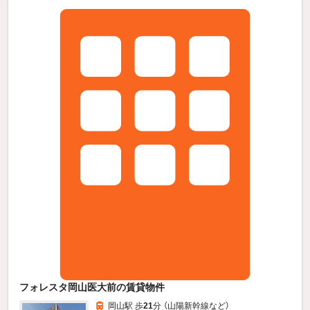
フォレスタ岡山医大前の賃貸物件
岡山駅 歩
21
分 （山陽新幹線
など
）