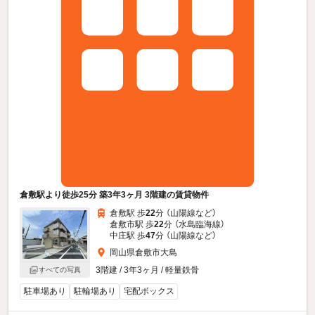
倉敷駅より徒歩25分 築3年3ヶ月 3階建の賃貸物件
倉敷駅 歩
22
分 （山陽線
など
）
倉敷市駅 歩
22
分 （水島臨海線）
中庄駅 歩
47
分 （山陽線
など
）
岡山県倉敷市大島
3階建 / 3年3ヶ月 / 軽量鉄骨
すべての写真
駐車場あり
駐輪場あり
宅配ボックス