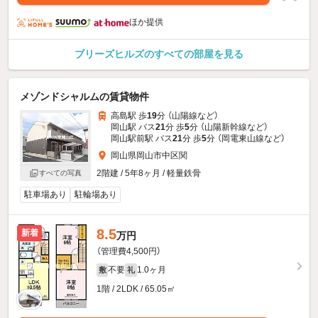
ほか提供
ブリーズヒルズのすべての部屋を見る
メゾンドシャルムの賃貸物件
高島駅 歩
19
分 （山陽線
など
）
岡山駅 バス
21
分 歩
5
分 （山陽新幹線
など
）
岡山駅前駅 バス
21
分 歩
5
分 （岡電東山線
など
）
岡山県岡山市中区関
2階建 / 5年8ヶ月 / 軽量鉄骨
すべての写真
駐車場あり
駐輪場あり
8.5
新着
万円
（管理費4,500円）
不要
1.0ヶ月
敷
礼
1階 / 2LDK / 65.05㎡