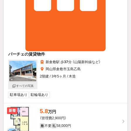
パーチェの賃貸物件
新倉敷駅 歩
37
分 （山陽新幹線
など
）
岡山県倉敷市玉島乙島
2階建 / 3年5ヶ月 / 木造
すべての写真
駐車場あり
駐輪場あり
5.8
新着
万円
（管理費2,900円）
不要
58,000円
敷
礼