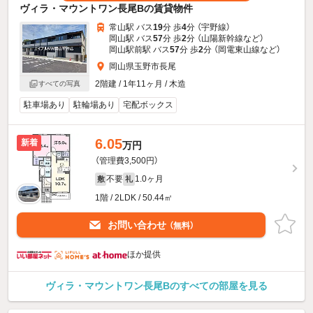
ヴィラ・マウントワン長尾Bの賃貸物件
常山駅 バス
19
分 歩
4
分 （宇野線）
岡山駅 バス
57
分 歩
2
分 （山陽新幹線
など
）
岡山駅前駅 バス
57
分 歩
2
分 （岡電東山線
など
）
岡山県玉野市長尾
2階建 / 1年11ヶ月 / 木造
すべての写真
駐車場あり
駐輪場あり
宅配ボックス
6.05
新着
万円
（管理費3,500円）
不要
1.0ヶ月
敷
礼
1階 / 2LDK / 50.44㎡
お問い合わせ
（無料）
ほか提供
ヴィラ・マウントワン長尾Bのすべての部屋を見る