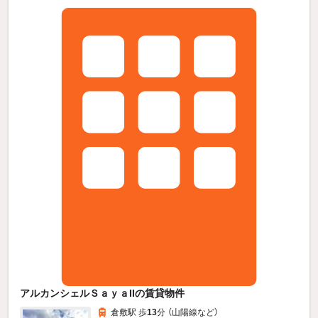
アルカンシェルＳａｙａIIの賃貸物件
倉敷駅 歩
13
分 （山陽線
など
）