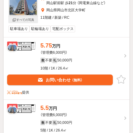
岡山駅前駅 歩
21
分 （岡電東山線
など
）
岡山県岡山市北区大学町
11階建 / 新築 / RC
すべての写真
駐車場あり
駐輪場あり
宅配ボックス
5.75
新着
万円
（管理費6,000円）
不要
50,000円
敷
礼
10階 / 1K / 26.4㎡
お問い合わせ
（無料）
提供
5.5
新着
万円
（管理費6,000円）
不要
50,000円
敷
礼
5階 / 1K / 26.4㎡