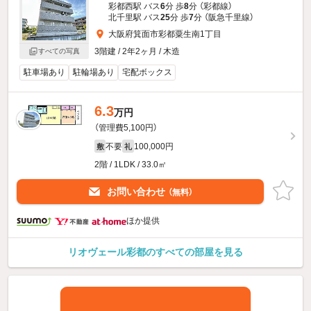
彩都西駅 バス
6
分 歩
8
分 （彩都線）
北千里駅 バス
25
分 歩
7
分 （阪急千里線）
大阪府箕面市彩都粟生南1丁目
3階建 / 2年2ヶ月 / 木造
すべての写真
駐車場あり
駐輪場あり
宅配ボックス
6.3
万円
（管理費5,100円）
不要
100,000円
敷
礼
2階 / 1LDK / 33.0㎡
お問い合わせ
（無料）
ほか提供
リオヴェール彩都のすべての部屋を見る