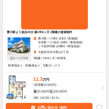
豊川駅より徒歩28分 築1年8ヶ月 3階建の賃貸物件
豊川駅 バス
6
分 歩
3
分 （彩都線）
茨木駅 バス
11
分 歩
9
分 （東海道線）
ＪＲ総持寺駅 歩
39
分 （東海道線）
大阪府茨木市郡山2丁目
3階建 / 1年8ヶ月 / 鉄骨造
すべての写真
駐車場あり
駐輪場あり
宅配ボックス
11.3
万円
（管理費10,000円）
50,000円
200,000円
敷
礼
1階 / 1SLDK / 62.5㎡
お問い合わせ
（無料）