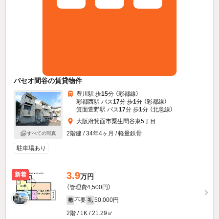
パセオ間谷の賃貸物件
豊川駅 歩
15
分 （彩都線）
彩都西駅 バス
17
分 歩
1
分 （彩都線）
箕面萱野駅 バス
17
分 歩
1
分 （北急線）
大阪府箕面市粟生間谷東5丁目
2階建 / 34年4ヶ月 / 軽量鉄骨
すべての写真
駐車場あり
3.9
新着
万円
（管理費4,500円）
不要
50,000円
敷
礼
2階 / 1K / 21.29㎡