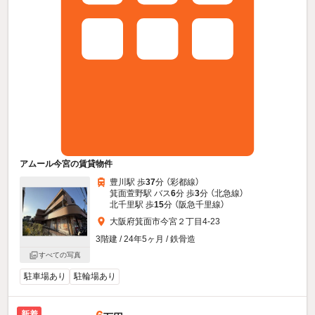
アムール今宮の賃貸物件
豊川駅 歩
37
分 （彩都線）
箕面萱野駅 バス
6
分 歩
3
分 （北急線）
北千里駅 歩
15
分 （阪急千里線）
大阪府箕面市今宮２丁目4-23
3階建 / 24年5ヶ月 / 鉄骨造
すべての写真
駐車場あり
駐輪場あり
新着