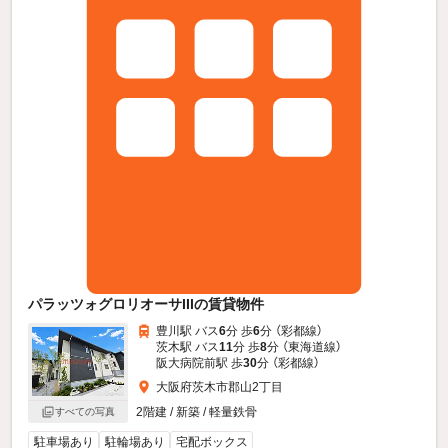
パラッツォグロリオーサIIIの賃貸物件
豊川駅 バス
6
分 歩
6
分 （彩都線）
茨木駅 バス
11
分 歩
8
分 （東海道線）
阪大病院前駅 歩
30
分 （彩都線）
大阪府茨木市郡山2丁目
2階建 / 新築 / 軽量鉄骨
すべての写真
駐車場あり
駐輪場あり
宅配ボックス