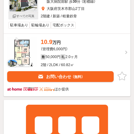
阪大病院前駅 歩
30
分 （彩都線）
大阪府茨木市郡山2丁目
2階建 / 新築 / 軽量鉄骨
すべての写真
駐車場あり
駐輪場あり
宅配ボックス
10.9
万円
（管理費6,000円）
50,000円
2.0ヶ月
敷
礼
2階 / 2LDK / 60.82㎡
お問い合わせ
（無料）
ほか提供