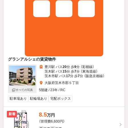
グランアルシェの賃貸物件
豊川駅 バス
20
分 歩
9
分 （彩都線）
茨木駅 バス
15
分 歩
7
分 （東海道線）
茨木市駅 バス
17
分 歩
7
分 （阪急京都線）
大阪府茨木市郡５丁目
5階建 / 23年 / RC
すべての写真
駐車場あり
駐輪場あり
宅配ボックス
8.5
新着
万円
（管理費6,600円）