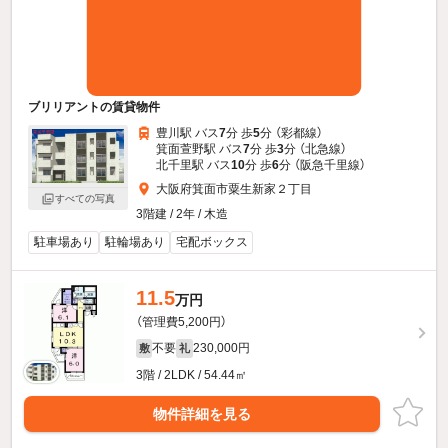
ブリリアントの賃貸物件
豊川駅 バス
7
分 歩
5
分 （彩都線）
箕面萱野駅 バス
7
分 歩
3
分 （北急線）
北千里駅 バス
10
分 歩
6
分 （阪急千里線）
大阪府箕面市粟生新家２丁目
すべての写真
3階建 / 2年 / 木造
駐車場あり
駐輪場あり
宅配ボックス
11.5
万円
（管理費5,200円）
不要
230,000円
敷
礼
3階 / 2LDK / 54.44㎡
物件詳細を見る