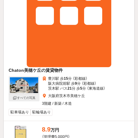
Chaton美穂ケ丘の賃貸物件
豊川駅 歩
15
分 （彩都線）
阪大病院前駅 歩
9
分 （彩都線）
茨木駅 バス
21
分 歩
5
分 （東海道線）
大阪府茨木市美穂ケ丘
すべての写真
3階建 / 新築 / 木造
駐車場あり
駐輪場あり
8.9
万円
（管理費5,000円）