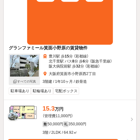
グランファミール箕面小野原の賃貸物件
豊川駅 歩
15
分 （彩都線）
北千里駅 バス
8
分 歩
6
分 （阪急千里線）
阪大病院前駅 歩
32
分 （彩都線）
大阪府箕面市小野原西2丁目
3階建 / 1年10ヶ月 / 鉄骨造
すべての写真
駐車場あり
駐輪場あり
宅配ボックス
15.3
万円
（管理費11,000円）
50,000円
350,000円
敷
礼
3階 / 2LDK / 64.92㎡