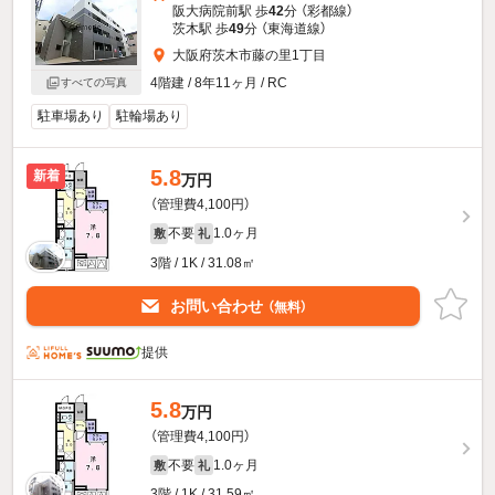
阪大病院前駅 歩
42
分 （彩都線）
茨木駅 歩
49
分 （東海道線）
大阪府茨木市藤の里1丁目
4階建 / 8年11ヶ月 / RC
すべての写真
駐車場あり
駐輪場あり
5.8
新着
万円
（管理費4,100円）
不要
1.0ヶ月
敷
礼
3階 / 1K / 31.08㎡
お問い合わせ
（無料）
提供
5.8
万円
（管理費4,100円）
不要
1.0ヶ月
敷
礼
3階 / 1K / 31.59㎡