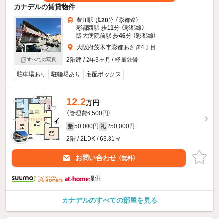
カナデルの賃貸物件
豊川駅 歩
20
分 （彩都線）
彩都西駅 歩
11
分 （彩都線）
阪大病院前駅 歩
46
分 （彩都線）
大阪府茨木市彩都あさぎ4丁目
2階建 / 2年3ヶ月 / 軽量鉄骨
すべての写真
駐車場あり
駐輪場あり
宅配ボックス
12.2
万円
（管理費6,500円）
50,000円
250,000円
敷
礼
2階 / 2LDK / 63.81㎡
お問い合わせ
（無料）
提供
カナデルのすべての部屋を見る