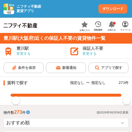
ニフティ不動産
ダウンロード
賃貸アプリ
お知らせ
閲覧履歴
マイページ
お気に入り
豊川駅(大阪府)近くの保証人不要の賃貸物件一覧
豊川駅
保証人不要
変更する
変更する
条件を保存
新着通知
アプリで探す
賃料で探す
指定なし
〜
指定なし
273
件
指定した賃料で絞り込む
273
物件数
件
2026年08月09日
更新