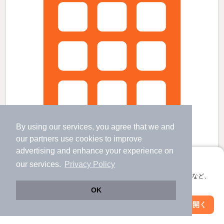
By using our services, you agree that we and
our
partners
use cookies to improve
advertising and enhance your experience on
アプリに切り替えて、サクサクお部屋探し
our services.
Privacy Policy
会員登録なしですぐ使える。マップ検索やお気に入り保存など、
レシェンテ茨木A棟の賃貸物件
アプリ限定の便利な機能が使えます！
OK
豊川駅 歩
26
分 （彩都線）
Web版で続行
アプリを開く
茨木駅 歩
42
分 （東海道線）
駅・沿線を変更
絞り込み条件を変更
阪大病院前駅 歩
44
分 （彩都線）