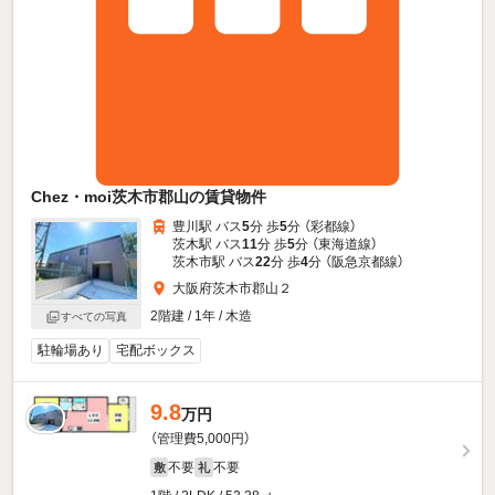
Chez・moi茨木市郡山の賃貸物件
豊川駅 バス
5
分 歩
5
分 （彩都線）
茨木駅 バス
11
分 歩
5
分 （東海道線）
茨木市駅 バス
22
分 歩
4
分 （阪急京都線）
大阪府茨木市郡山２
2階建 / 1年 / 木造
すべての写真
駐輪場あり
宅配ボックス
9.8
万円
（管理費5,000円）
不要
不要
敷
礼