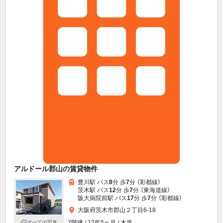
アルドール郡山の賃貸物件
豊川駅 バス
8
分 歩
7
分 （彩都線）
茨木駅 バス
12
分 歩
7
分 （東海道線）
阪大病院前駅 バス
17
分 歩
7
分 （彩都線）
大阪府茨木市郡山２丁目6-18
2階建 / 12年5ヶ月 / 木造
すべての写真