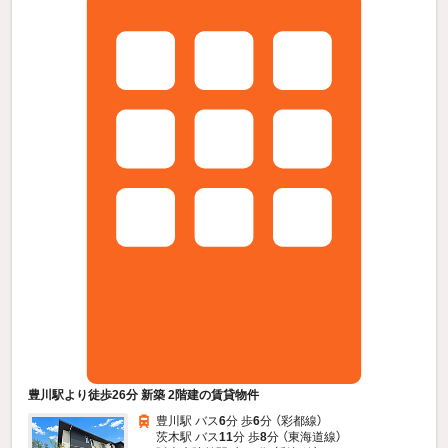
豊川駅より徒歩26分 新築 2階建の賃貸物件
豊川駅 バス
6
分 歩
6
分 （彩都線）
茨木駅 バス
11
分 歩
8
分 （東海道線）