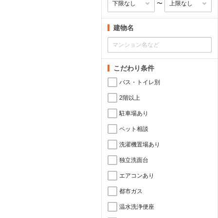
〜
建物名
こだわり条件
バス・トイレ別
2階以上
駐車場あり
ペット相談
洗濯機置場あり
独立洗面台
エアコンあり
都市ガス
温水洗浄便座