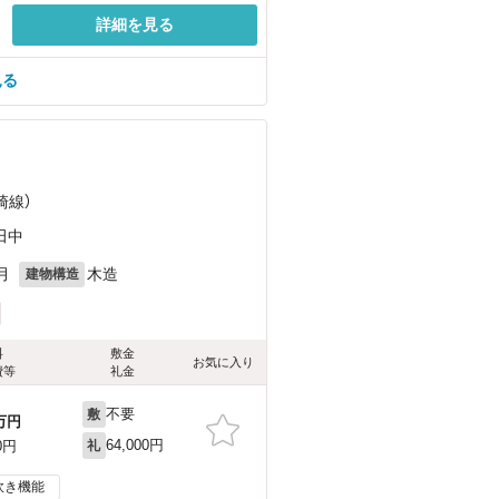
詳細を見る
見る
崎線）
田中
月
木造
建物構造
料
敷金
お気に入り
費等
礼金
不要
敷
万円
64,000円
0円
礼
炊き機能