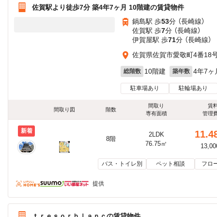
佐賀駅より徒歩7分 築4年7ヶ月 10階建の賃貸物件
鍋島駅 歩
53
分 （長崎線）
佐賀駅 歩
7
分 （長崎線）
伊賀屋駅 歩
71
分 （長崎線）
佐賀県佐賀市愛敬町4番18
10階建
4年7ヶ
総階数
築年数
駐車場あり
駐輪場あり
間取り
賃
間取り図
階数
専有面積
管理
新着
11.4
2LDK
8階
76.75㎡
13,0
バス・トイレ別
ペット相談
フロ
提供
ｔｒｅｓｏｒｂｌａｎｃの賃貸物件