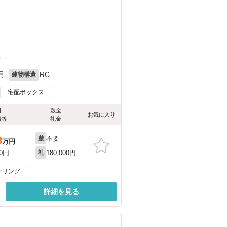
号
月
RC
建物構造
宅配ボックス
料
敷金
お気に入り
費等
礼金
不要
8
敷
万円
180,000円
00円
礼
ーリング
詳細を見る