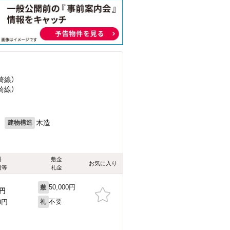
崎線）
崎線）
月
木造
建物構造
料
敷金
お気に入り
費等
礼金
50,000円
敷
円
不要
0円
礼