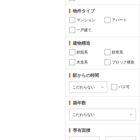
物件タイプ
マンション
アパート
一戸建て
建物構造
鉄筋系
鉄骨系
木造系
ブロック構造
駅からの時間
バス可
築年数
専有面積