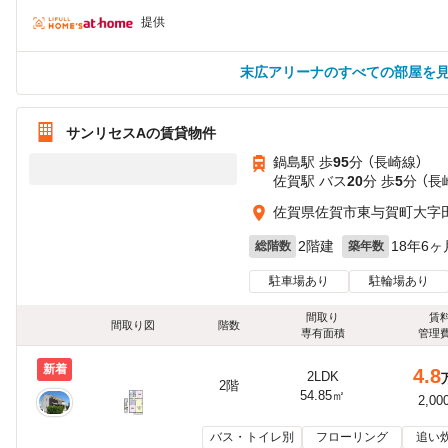
提供
末広アリーナのすべての部屋を
サンリセスAの賃貸物件
鍋島駅 歩
95
分 （長崎線）
佐賀駅 バス
20
分 歩
5
分 （長
佐賀県佐賀市東与賀町大字
2階建
18年6ヶ
総階数
築年数
駐車場あり
駐輪場あり
間取り
賃
間取り図
階数
専有面積
管理
新着
4.8
2LDK
2階
54.85㎡
2,00
バス・トイレ別
フローリング
追い