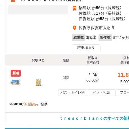
鍋島駅 歩
56
分 （長崎線）
佐賀駅 歩
17
分 （長崎線）
伊賀屋駅 歩
58
分 （長崎線）
佐賀県佐賀市大財６
3階建
6年7ヶ
総階数
築年数
駐車場あり
間取り
賃
間取り図
階数
専有面積
管理
新着
11.8
3LDK
1階
66.03㎡
5,00
バス・トイレ別
ペット相談
フロ
提供
ｔｒｅｓｏｒｂｌａｎｃのすべての部