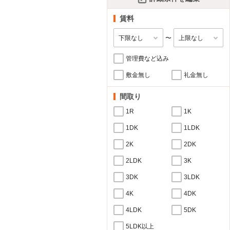
賃料
〜
管理費など込み
敷金無し
礼金無し
間取り
1R
1K
1DK
1LDK
2K
2DK
2LDK
3K
3DK
3LDK
4K
4DK
4LDK
5DK
5LDK以上