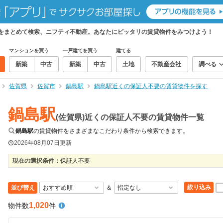
件をまとめて検索、ニフティ不動産。あなたにピッタリの賃貸物件をみつけよう！
マンションを買う
一戸建てを買う
建てる
新築
中古
新築
中古
土地
不動産会社
調べる
佐賀県
佐賀市
鍋島駅
鍋島駅近くの保証人不要の賃貸物件を探す
鍋島駅
(佐賀県)近くの保証人不要の賃貸物件一覧
鍋島駅
の賃貸物件をさまざまなこだわり条件から検索できます。
2026年08月07日
更新
現在の選択条件：
保証人不要
絞り込み
並び替え
＆
1,020
物件数
件