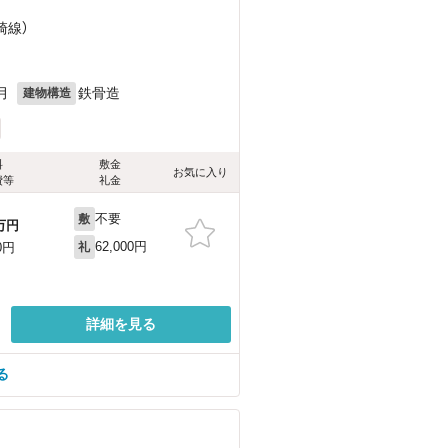
崎線）
月
鉄骨造
建物構造
料
敷金
お気に入り
費等
礼金
不要
敷
万円
62,000円
0円
礼
詳細を見る
る