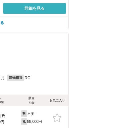
詳細を見る
見る
ヶ月
RC
建物構造
料
敷金
お気に入り
費等
礼金
不要
敷
万円
88,000円
0円
礼