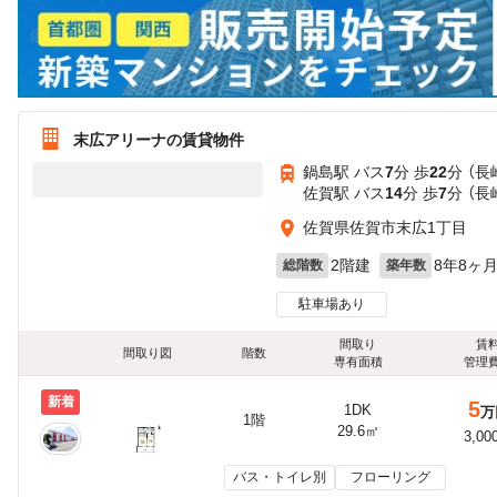
末広アリーナの賃貸物件
鍋島駅 バス
7
分 歩
22
分 （長
佐賀駅 バス
14
分 歩
7
分 （長
佐賀県佐賀市末広1丁目
2階建
8年8ヶ
総階数
築年数
駐車場あり
間取り
賃
間取り図
階数
専有面積
管理
新着
5
1DK
万
1階
29.6㎡
3,00
バス・トイレ別
フローリング