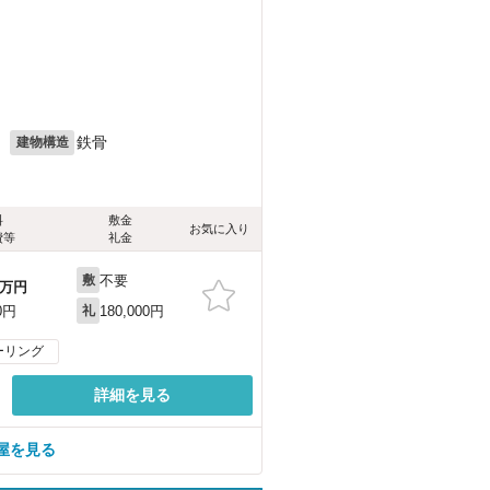
月
鉄骨
建物構造
料
敷金
お気に入り
費等
礼金
不要
敷
万円
180,000円
0円
礼
ーリング
詳細を見る
屋を見る