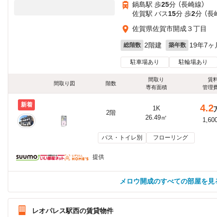
鍋島駅 歩
25
分 （長崎線）
佐賀駅 バス
15
分 歩
2
分 （長
佐賀県佐賀市開成３丁目
2階建
19年7ヶ
総階数
築年数
駐車場あり
駐輪場あり
間取り
賃
間取り図
階数
専有面積
管理
新着
4.2
1K
2階
26.49㎡
1,60
バス・トイレ別
フローリング
提供
メロウ開成のすべての部屋を見
レオパレス駅西の賃貸物件