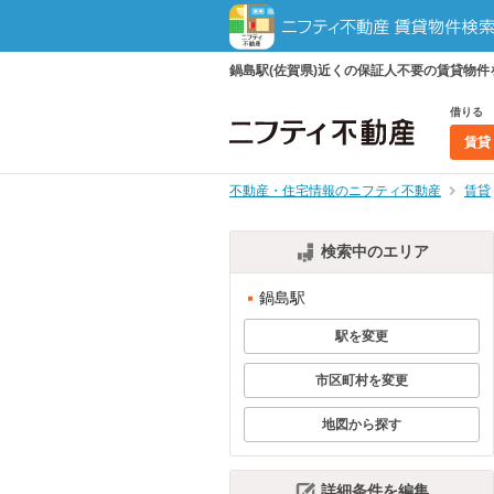
鍋島駅(佐賀県)近くの保証人不要の賃貸物
借りる
賃貸
不動産・住宅情報のニフティ不動産
賃貸
検索中のエリア
鍋島駅
駅を変更
市区町村を変更
地図から探す
詳細条件を編集