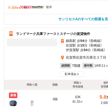
提供
サンリセスAのすべての部屋を
ランドマーク兵庫ファーストステージの賃貸物件
鍋島駅 歩
54
分 （長崎線）
佐賀駅 歩
15
分 （長崎線）
伊賀屋駅 歩
54
分 （長崎線）
佐賀県佐賀市兵庫北３丁目
7階建
18年11
総階数
築年数
駐車場あり
間取り
賃
間取り図
階数
専有面積
管理
新着
5.8
1DK
6階
41.32㎡
2,60