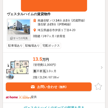
ヴェスタルハイムの賃貸物件
南越谷駅 バス
14
分 歩
2
分 （武蔵野線）
蒲生駅 歩
23
分 （伊勢崎線）
埼玉県越谷市伊原１丁目4-20
3階建 / 1年7ヶ月 / 鉄骨造
すべての写真
駐車場あり
駐輪場あり
宅配ボックス
13.5
万円
（管理費11,000円）
不要
1.0ヶ月
敷
礼
2階 / 2LDK / 67.06㎡
お問い合わせ
（無料）
提供
ヴェスタルハイムのすべての部屋を見る