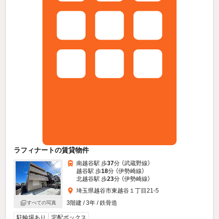
ラフィナートの賃貸物件
南越谷駅 歩
37
分 （武蔵野線）
越谷駅 歩
18
分 （伊勢崎線）
北越谷駅 歩
23
分 （伊勢崎線）
埼玉県越谷市東越谷１丁目21-5
3階建 / 3年 / 鉄骨造
すべての写真
駐輪場あり
宅配ボックス