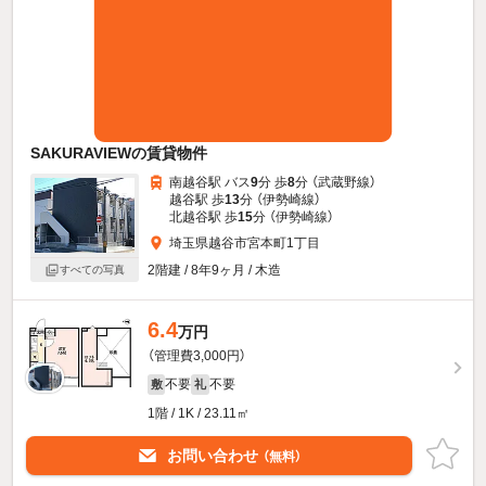
SAKURAVIEWの賃貸物件
南越谷駅 バス
9
分 歩
8
分 （武蔵野線）
越谷駅 歩
13
分 （伊勢崎線）
北越谷駅 歩
15
分 （伊勢崎線）
埼玉県越谷市宮本町1丁目
2階建 / 8年9ヶ月 / 木造
すべての写真
6.4
万円
（管理費3,000円）
不要
不要
敷
礼
1階 / 1K / 23.11㎡
お問い合わせ
（無料）