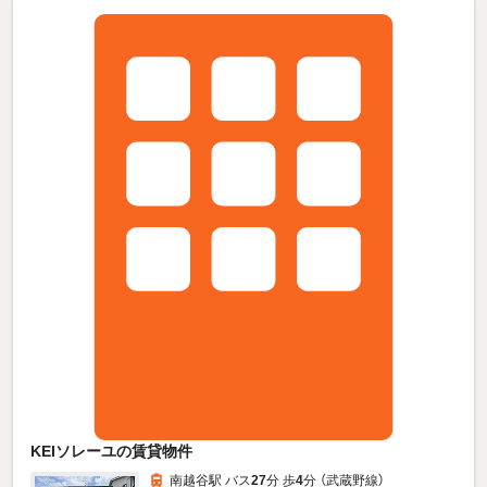
KEIソレーユの賃貸物件
南越谷駅 バス
27
分 歩
4
分 （武蔵野線）