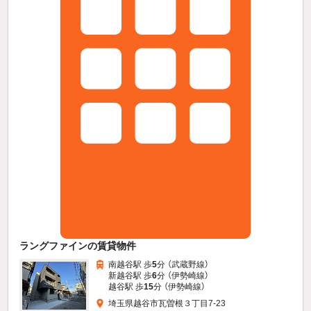
ラングファインの賃貸物件
南越谷駅 歩
5
分 （武蔵野線）
新越谷駅 歩
6
分 （伊勢崎線）
越谷駅 歩
15
分 （伊勢崎線）
埼玉県越谷市瓦曽根３丁目7-23