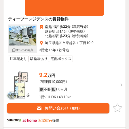
ティーツーレジデンスの賃貸物件
南越谷駅 歩
33
分 （武蔵野線）
越谷駅 歩
14
分 （伊勢崎線）
北越谷駅 歩
23
分 （伊勢崎線）
埼玉県越谷市東越谷１丁目10-9
3階建 / 5年 / 鉄骨造
すべての写真
駐車場あり
駐輪場あり
宅配ボックス
9.2
万円
（管理費10,000円）
不要
1.0ヶ月
敷
礼
1階 / 1LDK / 48.19㎡
お問い合わせ
（無料）
提供