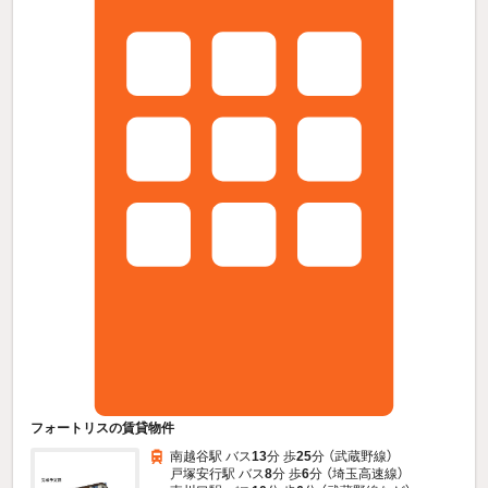
フォートリスの賃貸物件
南越谷駅 バス
13
分 歩
25
分 （武蔵野線）
戸塚安行駅 バス
8
分 歩
6
分 （埼玉高速線）