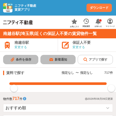
ニフティ不動産
ダウンロード
賃貸アプリ
お知らせ
閲覧履歴
マイページ
お気に入り
南越谷駅(埼玉県)近くの保証人不要の賃貸物件一覧
南越谷駅
保証人不要
変更する
変更する
条件を保存
新着通知
アプリで探す
賃料で探す
指定なし
〜
指定なし
717
件
指定した賃料で絞り込む
717
物件数
件
2026年08月09日
更新