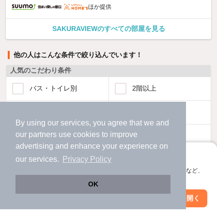
ほか提供
SAKURAVIEWのすべての部屋を見る
他の人はこんな条件で絞り込んでいます！
人気のこだわり条件
バス・トイレ別
2階以上
駐車場あり
ペット相談
By using our services, you agree that we and
our
partners
use cookies to improve
洗濯機置場あり
独立洗面台
advertising and enhance your experience on
アプリに切り替えて、サクサクお部屋探し
our services.
Privacy Policy
エアコンあり
都市ガス
会員登録なしですぐ使える。マップ検索やお気に入り保存など、
アプリ限定の便利な機能が使えます！
温水洗浄便座
オートロック
OK
Web版で続行
アプリを開く
駅・沿線を変更
絞り込み条件を変更
コンロ2口以上
追焚き機能