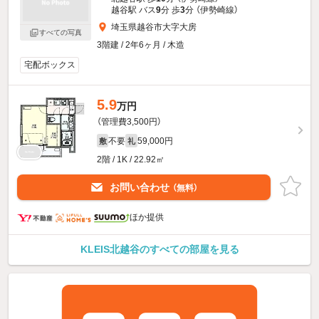
越谷駅 バス
9
分 歩
3
分 （伊勢崎線）
埼玉県越谷市大字大房
すべての写真
3階建 / 2年6ヶ月 / 木造
宅配ボックス
5.9
万円
（管理費3,500円）
不要
59,000円
敷
礼
2階 / 1K / 22.92㎡
お問い合わせ
（無料）
ほか提供
KLEIS北越谷のすべての部屋を見る