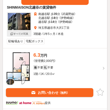
SHINMAISON北越谷の賃貸物件
南越谷駅 歩
35
分 （武蔵野線）
北越谷駅 歩
8
分 （伊勢崎線）
越谷駅 歩
14
分 （伊勢崎線）
埼玉県越谷市大沢1丁目
3階建 / 1年5ヶ月 / 木造
すべての写真
駐輪場あり
宅配ボックス
6.3
万円
（管理費2,000円）
不要
不要
敷
礼
1階 / 1K / 20.0㎡
お問い合わせ
（無料）
提供