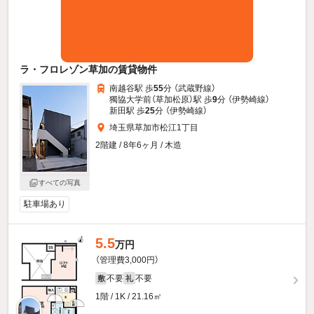
ラ・フロレゾン草加の賃貸物件
南越谷駅 歩
55
分 （武蔵野線）
獨協大学前（草加松原）駅 歩
9
分 （伊勢崎線）
新田駅 歩
25
分 （伊勢崎線）
埼玉県草加市松江1丁目
2階建 / 8年6ヶ月 / 木造
すべての写真
駐車場あり
5.5
万円
（管理費3,000円）
不要
不要
敷
礼
1階 / 1K / 21.16㎡