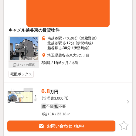
キャメル越谷東の賃貸物件
南越谷駅 バス
20
分 （武蔵野線）
北越谷駅 歩
12
分 （伊勢崎線）
越谷駅 歩
30
分 （伊勢崎線）
埼玉県越谷市東大沢5丁目
3階建 / 1年6ヶ月 / 木造
すべての写真
宅配ボックス
6.8
万円
（管理費3,000円）
不要
不要
敷
礼
1階 / 1K / 23.18㎡
お問い合わせ
（無料）