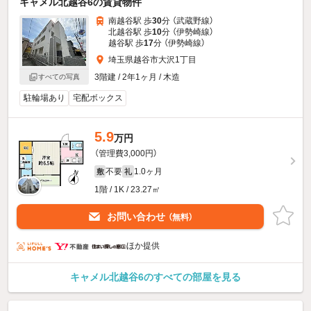
キャメル北越谷6の賃貸物件
南越谷駅 歩
30
分 （武蔵野線）
北越谷駅 歩
10
分 （伊勢崎線）
越谷駅 歩
17
分 （伊勢崎線）
埼玉県越谷市大沢1丁目
3階建 / 2年1ヶ月 / 木造
すべての写真
駐輪場あり
宅配ボックス
5.9
万円
（管理費3,000円）
不要
1.0ヶ月
敷
礼
1階 / 1K / 23.27㎡
お問い合わせ
（無料）
ほか提供
キャメル北越谷6のすべての部屋を見る