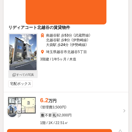
リディアコート北越谷の賃貸物件
南越谷駅 歩
53
分 （武蔵野線）
北越谷駅 歩
9
分 （伊勢崎線）
大袋駅 歩
24
分 （伊勢崎線）
埼玉県越谷市北越谷5丁目
3階建 / 1年5ヶ月 / 木造
すべての写真
宅配ボックス
6.2
万円
（管理費3,500円）
不要
62,000円
敷
礼
1階 / 1K / 22.51㎡