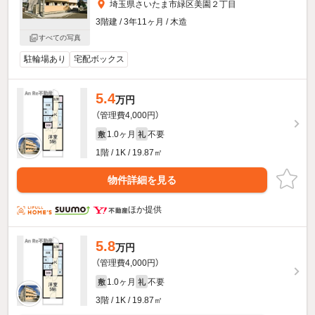
埼玉県さいたま市緑区美園２丁目
3階建 / 3年11ヶ月 / 木造
すべての写真
駐輪場あり
宅配ボックス
5.4
万円
（管理費4,000円）
1.0ヶ月
不要
敷
礼
1階 / 1K / 19.87㎡
物件詳細を見る
ほか提供
5.8
万円
（管理費4,000円）
1.0ヶ月
不要
敷
礼
3階 / 1K / 19.87㎡