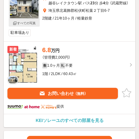
越谷レイクタウン駅 バス
23
分 歩
4
分 （武蔵野線）
埼玉県北葛飾郡松伏町松葉２丁目6-7
2階建 / 21年10ヶ月 / 軽量鉄骨
すべての写真
駐車場あり
6.8
新着
万円
（管理費2,000円）
1.0ヶ月
不要
敷
礼
1階 / 2LDK / 60.43㎡
お問い合わせ
（無料）
提供
KEIソレーユのすべての部屋を見る