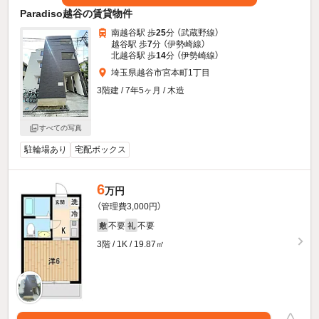
Paradiso越谷の賃貸物件
南越谷駅 歩
25
分 （武蔵野線）
越谷駅 歩
7
分 （伊勢崎線）
北越谷駅 歩
14
分 （伊勢崎線）
埼玉県越谷市宮本町1丁目
3階建 / 7年5ヶ月 / 木造
すべての写真
駐輪場あり
宅配ボックス
6
万円
（管理費3,000円）
不要
不要
敷
礼
3階 / 1K / 19.87㎡