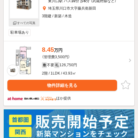
東川口駅 バス
10
分 歩
6
分 （武蔵野線
など
）
埼玉県川口市大字藤兵衛新田
3階建 / 新築 / 木造
すべての写真
駐車場あり
8.45
万円
（管理費3,500円）
不要
126,750円
敷
礼
2階 / 1LDK / 43.93㎡
物件詳細を見る
ほか提供