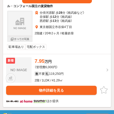
ル・コンフォール国立の賃貸物件
分倍河原駅 歩
28
分 （南武線
など
）
谷保駅 歩
12
分 （南武線）
西府駅 歩
13
分 （南武線）
東京都国立市谷保4丁目
2階建 / 20年2ヶ月 / 軽量鉄骨
すべての写真
駐車場あり
宅配ボックス
7.95
新着
万円
（管理費6,000円）
不要
119,250円
敷
礼
2階 / 1LDK / 41.29㎡
物件詳細を見る
ほか提供