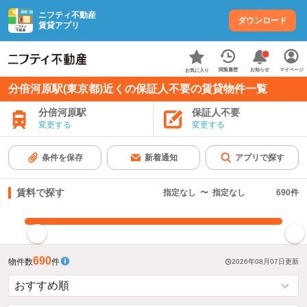
ニフティ不動産
ダウンロード
賃貸アプリ
お知らせ
閲覧履歴
マイページ
お気に入り
分倍河原駅(東京都)近くの保証人不要の賃貸物件一覧
分倍河原駅
保証人不要
変更する
変更する
条件を保存
新着通知
アプリで探す
賃料で探す
指定なし
〜
指定なし
690
件
指定した賃料で絞り込む
690
物件数
件
2026年08月07日
更新