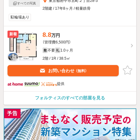
東京都府中市宮町２丁目28-3
すべての写真
2階建 / 17年8ヶ月 / 軽量鉄骨
駐輪場あり
8.8
新着
万円
（管理費6,500円）
不要
1.0ヶ月
敷
礼
2階 / 1R / 38.5㎡
お問い合わせ
（無料）
提供
フォルティスのすべての部屋を見る