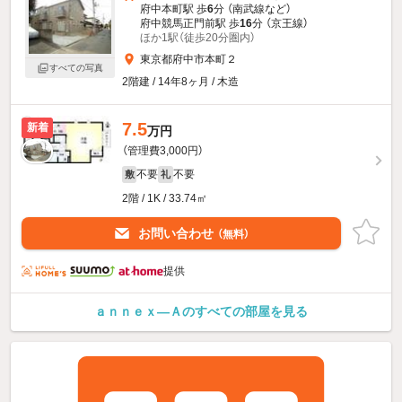
府中本町駅 歩
6
分 （南武線
など
）
府中競馬正門前駅 歩
16
分 （京王線）
ほか1駅（徒歩20分圏内）
東京都府中市本町２
すべての写真
2階建 / 14年8ヶ月 / 木造
7.5
新着
万円
（管理費3,000円）
不要
不要
敷
礼
2階 / 1K / 33.74㎡
お問い合わせ
（無料）
提供
ａｎｎｅｘ—Ａのすべての部屋を見る