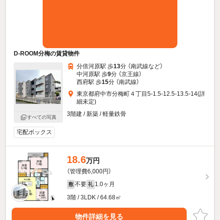
D-ROOM分梅の賃貸物件
分倍河原駅 歩
13
分 （南武線
など
）
中河原駅 歩
9
分 （京王線）
西府駅 歩
15
分 （南武線）
東京都府中市分梅町４丁目5-1.5-12.5-13.5-14(詳
細未定)
3階建 / 新築 / 軽量鉄骨
すべての写真
宅配ボックス
18.6
万円
（管理費6,000円）
不要
1.0ヶ月
敷
礼
3階 / 3LDK / 64.68㎡
物件詳細を見る