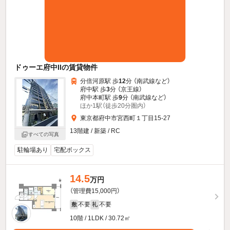
ドゥーエ府中IIの賃貸物件
分倍河原駅 歩
12
分 （南武線
など
）
府中駅 歩
3
分 （京王線）
府中本町駅 歩
9
分 （南武線
など
）
ほか1駅（徒歩20分圏内）
東京都府中市宮西町１丁目15-27
13階建 / 新築 / RC
すべての写真
駐輪場あり
宅配ボックス
14.5
万円
（管理費15,000円）
不要
不要
敷
礼
10階 / 1LDK / 30.72㎡