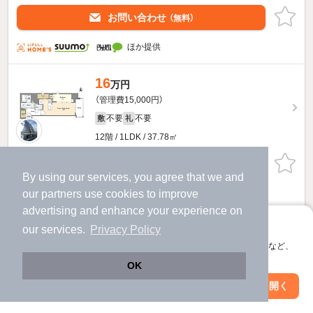
お問い合わせ
（無料）
ほか提供
16
万円
（管理費15,000円）
不要
不要
敷
礼
12階 / 1LDK / 37.78㎡
お問い合わせ
（無料）
By using our services, you agree that we and
our
partners
use cookies to improve
ほか提供
advertising and enhance your experience on
アプリに切り替えて、サクサクお部屋探し
15.4
our services.
Privacy Policy
万円
会員登録なしですぐ使える。マップ検索やお気に入り保存など、
（管理費15,000円）
アプリ限定の便利な機能が使えます！
不要
不要
OK
敷
礼
6階 / 1LDK / 37.78㎡
Web版で続行
アプリを開く
駅・沿線を変更
絞り込み条件を変更
お問い合わせ
（無料）