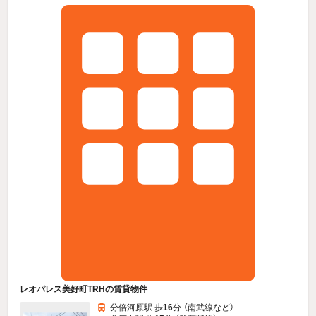
レオパレス美好町TRHの賃貸物件
分倍河原駅 歩
16
分 （南武線
など
）