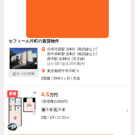
セフィール片町の賃貸物件
分倍河原駅 歩
6
分 （南武線
など
）
府中本町駅 歩
8
分 （南武線
など
）
府中駅 歩
16
分 （京王線）
ほか1駅（徒歩20分圏内）
東京都府中市片町３
すべての写真
2階建 / 39年1ヶ月 / 木造
4.5
新着
万円
（管理費3,000円）
不要
不要
敷
礼
2階 / 1R / 17.01㎡