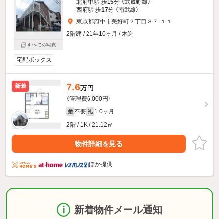
北府中駅 歩
15
分 （武蔵野線）
西府駅 歩
17
分 （南武線）
東京都府中市美好町２丁目３７-１１
2階建 / 21年10ヶ月 / 木造
すべての写真
宅配ボックス
7.6
新着
万円
（管理費6,000円）
不要
1.0ヶ月
敷
礼
2階 / 1K / 21.12㎡
物件詳細を見る
ほか提供
新着物件メール通知