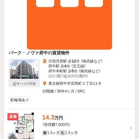
パーク・ノヴァ府中の賃貸物件
分倍河原駅 歩
12
分 （南武線
など
）
府中駅 歩
4
分 （京王線）
府中本町駅 歩
5
分 （南武線
など
）
ほか3駅（徒歩20分圏内）
東京都府中市宮西町２丁目11-9
すべての写真
10階建 / 36年4ヶ月 / SRC
駐輪場あり
14.3
新着
万円
（管理費7,000円）
1.0ヶ月
1.5ヶ月
敷
礼