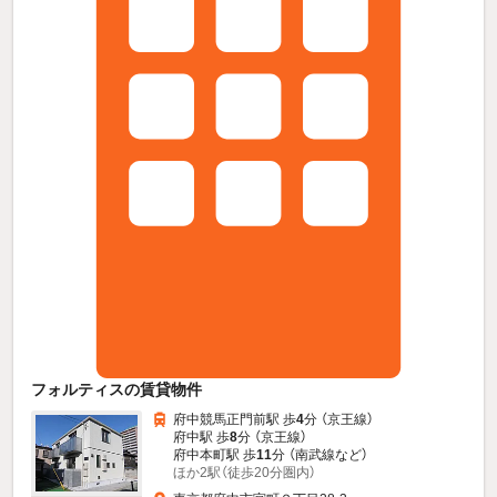
フォルティスの賃貸物件
府中競馬正門前駅 歩
4
分 （京王線）
府中駅 歩
8
分 （京王線）
府中本町駅 歩
11
分 （南武線
など
）
ほか2駅（徒歩20分圏内）