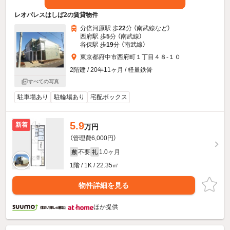
レオパレスはしば2の賃貸物件
分倍河原駅 歩
22
分 （南武線
など
）
西府駅 歩
5
分 （南武線）
谷保駅 歩
19
分 （南武線）
東京都府中市西府町１丁目４８-１０
2階建 / 20年11ヶ月 / 軽量鉄骨
すべての写真
駐車場あり
駐輪場あり
宅配ボックス
5.9
新着
万円
（管理費6,000円）
不要
1.0ヶ月
敷
礼
1階 / 1K / 22.35㎡
物件詳細を見る
ほか提供