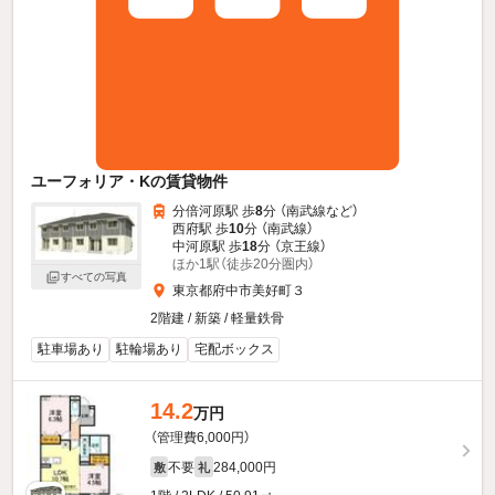
ユーフォリア・Kの賃貸物件
分倍河原駅 歩
8
分 （南武線
など
）
西府駅 歩
10
分 （南武線）
中河原駅 歩
18
分 （京王線）
ほか1駅（徒歩20分圏内）
すべての写真
東京都府中市美好町３
2階建 / 新築 / 軽量鉄骨
駐車場あり
駐輪場あり
宅配ボックス
14.2
万円
（管理費6,000円）
不要
284,000円
敷
礼