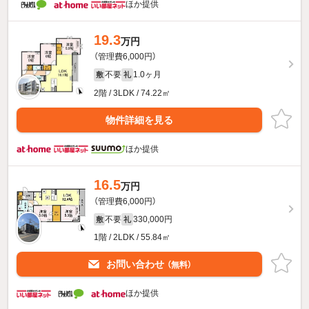
ほか提供
19.3
万円
（管理費6,000円）
不要
1.0ヶ月
敷
礼
2階 / 3LDK / 74.22㎡
物件詳細を見る
ほか提供
16.5
万円
（管理費6,000円）
不要
330,000円
敷
礼
1階 / 2LDK / 55.84㎡
お問い合わせ
（無料）
ほか提供