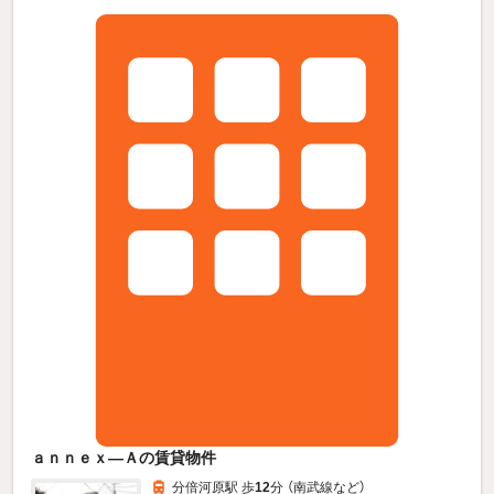
ａｎｎｅｘ—Ａの賃貸物件
分倍河原駅 歩
12
分 （南武線
など
）