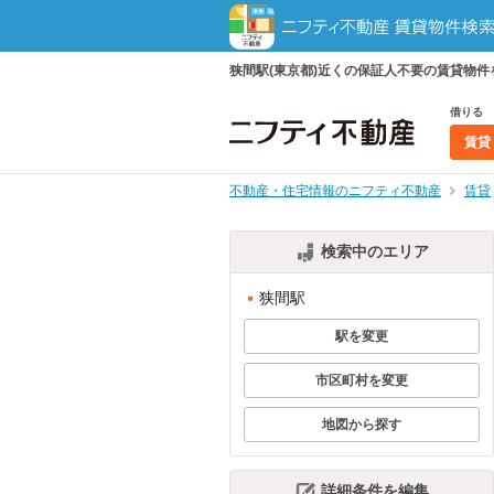
狭間駅(東京都)近くの保証人不要の賃貸物
借りる
賃貸
不動産・住宅情報のニフティ不動産
賃貸
検索中のエリア
狭間駅
駅を変更
市区町村を変更
地図から探す
詳細条件を編集