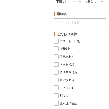
〜
建物名
こだわり条件
バス・トイレ別
2階以上
駐車場あり
ペット相談
洗濯機置場あり
独立洗面台
エアコンあり
都市ガス
温水洗浄便座