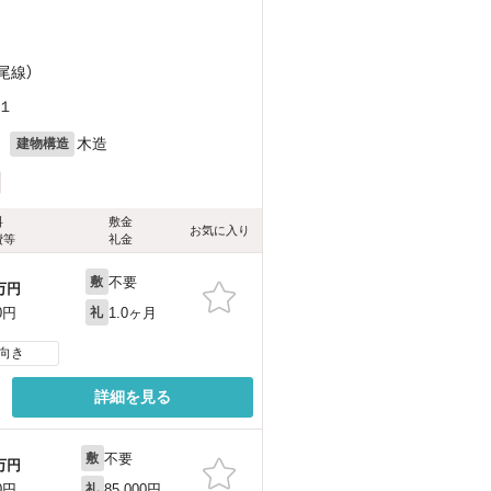
）
尾線）
１
月
木造
建物構造
料
敷金
お気に入り
費等
礼金
不要
敷
万円
1.0ヶ月
0円
礼
向き
詳細を見る
不要
敷
万円
85,000円
0円
礼