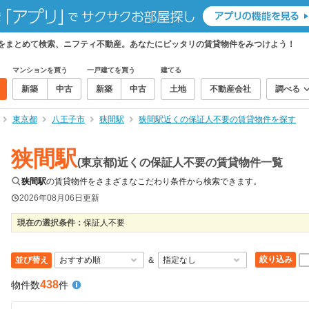
件をまとめて検索、ニフティ不動産。あなたにピッタリの賃貸物件をみつけよう！
マンションを買う
一戸建てを買う
建てる
新築
中古
新築
中古
土地
不動産会社
調べる
東京都
八王子市
狭間駅
狭間駅近くの保証人不要の賃貸物件を探す
狭間駅
(東京都)近くの保証人不要の賃貸物件一覧
狭間駅
の賃貸物件をさまざまなこだわり条件から検索できます。
2026年08月06日
更新
現在の選択条件：
保証人不要
絞り込み
並び替え
＆
438
物件数
件