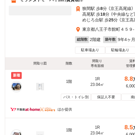
狭間駅 歩
8
分 （京王高尾線）
高尾駅 歩
18
分 （中央線
など
めじろ台駅 歩
25
分 （京王高
東京都八王子市館町４５９-
2階建
9年4ヶ
総階数
築年数
駐車場あり
駐輪場あり
間取り
賃
間取り図
階数
専有面積
管理
新着
8.8
1R
1階
23.04㎡
6,00
バス・トイレ別
保証人不要
南
ほか提供
8.5
1R
1階
23.04㎡
6,00