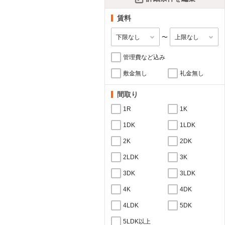
賃料
〜
管理費など込み
敷金無し
礼金無し
間取り
1R
1K
1DK
1LDK
2K
2DK
2LDK
3K
3DK
3LDK
4K
4DK
4LDK
5DK
5LDK以上