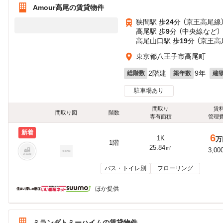
Amour高尾の賃貸物件
狭間駅 歩
24
分 （京王高尾線
高尾駅 歩
9
分 （中央線
など
）
高尾山口駅 歩
19
分 （京王高
東京都八王子市高尾町
2階建
9年
総階数
築年数
建
駐車場あり
間取り
賃
間取り図
階数
専有面積
管理
新着
6
1K
万
1階
25.84㎡
3,00
バス・トイレ別
フローリング
ほか提供
ミランダトミーハイムの賃貸物件