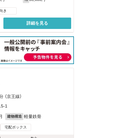
向き
詳細を見る
）
分 （京王線）
5-1
月
軽量鉄骨
建物構造
宅配ボックス