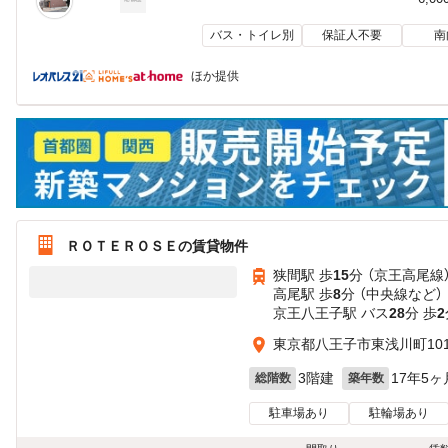
バス・トイレ別
保証人不要
南
ほか提供
ＲＯＴＥＲＯＳＥの賃貸物件
狭間駅 歩
15
分 （京王高尾線
高尾駅 歩
8
分 （中央線
など
）
京王八王子駅 バス
28
分 歩
2
東京都八王子市東浅川町101
3階建
17年5ヶ
総階数
築年数
駐車場あり
駐輪場あり