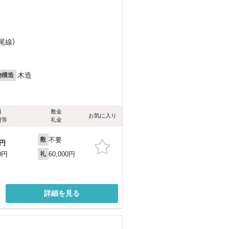
）
尾線）
木造
物構造
料
敷金
お気に入り
費等
礼金
不要
敷
円
60,000円
0円
礼
詳細を見る