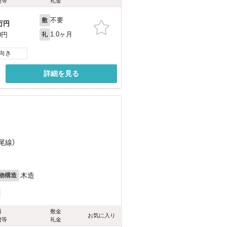
費等
礼金
不要
敷
万円
1.0ヶ月
0円
礼
向き
詳細を見る
）
尾線）
木造
物構造
料
敷金
お気に入り
費等
礼金