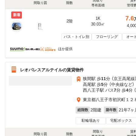
間取り
賃
間取り図
階数
専有面積
管理
新着
7.6
1K
2階
30.03㎡
4,00
バス・トイレ別
フローリング
オー
ほか提供
レオパレスアルテイルの賃貸物件
狭間駅 歩
11
分 （京王高尾線
高尾駅 歩
5
分 （中央線
など
）
西八王子駅 バス
7
分 歩
4
分 
東京都八王子市初沢町１２８
2階建
21年7ヶ
総階数
築年数
駐輪場あり
宅配ボックス
間取り
賃
間取り図
階数