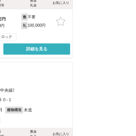
料
敷金
お気に入り
費等
礼金
不要
敷
万円
100,000円
0円
礼
トロック
詳細を見る
）
（中央線）
０-１
月
木造
建物構造
料
敷金
お気に入り