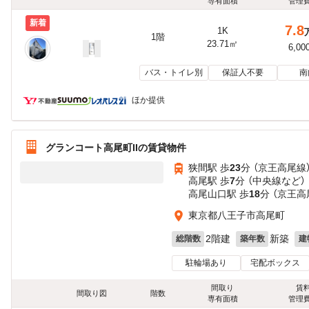
専有面積
管理
新着
7.8
1K
1階
23.71㎡
6,00
バス・トイレ別
保証人不要
南
ほか提供
グランコート高尾町IIの賃貸物件
狭間駅 歩
23
分 （京王高尾線
高尾駅 歩
7
分 （中央線
など
）
高尾山口駅 歩
18
分 （京王高
東京都八王子市高尾町
2階建
新築
総階数
築年数
建
駐輪場あり
宅配ボックス
間取り
賃
間取り図
階数
専有面積
管理