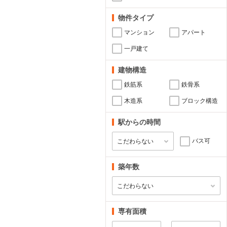
物件タイプ
マンション
アパート
一戸建て
建物構造
鉄筋系
鉄骨系
木造系
ブロック構造
駅からの時間
バス可
築年数
専有面積