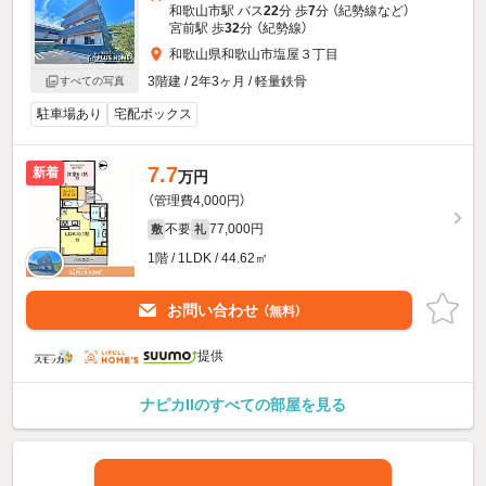
和歌山市駅 バス
22
分 歩
7
分 （紀勢線
など
）
宮前駅 歩
32
分 （紀勢線）
和歌山県和歌山市塩屋３丁目
3階建 / 2年3ヶ月 / 軽量鉄骨
すべての写真
駐車場あり
宅配ボックス
7.7
新着
万円
（管理費4,000円）
不要
77,000円
敷
礼
1階 / 1LDK / 44.62㎡
お問い合わせ
（無料）
提供
ナピカIIのすべての部屋を見る