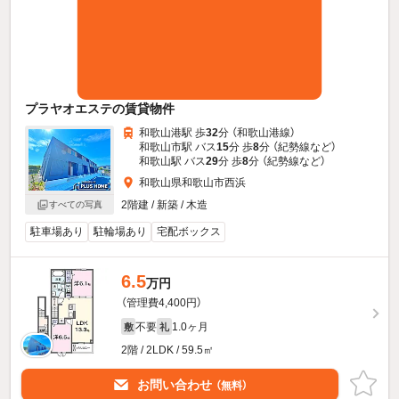
プラヤオエステの賃貸物件
和歌山港駅 歩
32
分 （和歌山港線）
和歌山市駅 バス
15
分 歩
8
分 （紀勢線
など
）
和歌山駅 バス
29
分 歩
8
分 （紀勢線
など
）
和歌山県和歌山市西浜
2階建 / 新築 / 木造
すべての写真
駐車場あり
駐輪場あり
宅配ボックス
6.5
万円
（管理費4,400円）
不要
1.0ヶ月
敷
礼
2階 / 2LDK / 59.5㎡
お問い合わせ
（無料）