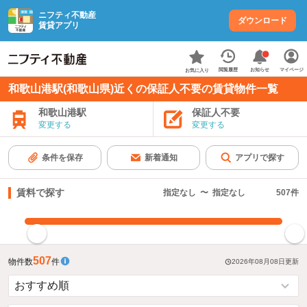
ニフティ不動産
ダウンロード
賃貸アプリ
お知らせ
閲覧履歴
マイページ
お気に入り
和歌山港駅(和歌山県)近くの保証人不要の賃貸物件一覧
和歌山港駅
保証人不要
変更する
変更する
条件を保存
新着通知
アプリで探す
賃料で探す
指定なし
〜
指定なし
507
件
指定した賃料で絞り込む
507
物件数
件
2026年08月08日
更新