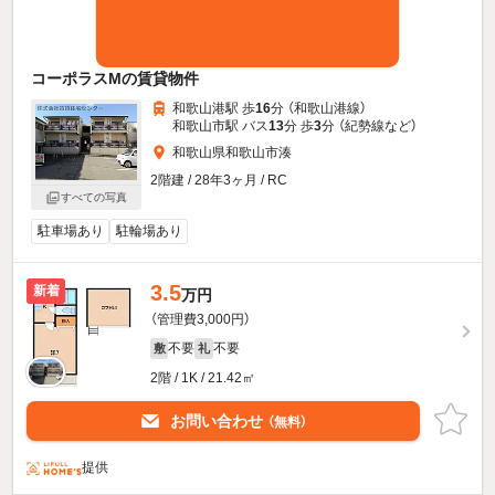
コーポラスMの賃貸物件
和歌山港駅 歩
16
分 （和歌山港線）
和歌山市駅 バス
13
分 歩
3
分 （紀勢線
など
）
和歌山県和歌山市湊
2階建 / 28年3ヶ月 / RC
すべての写真
駐車場あり
駐輪場あり
3.5
新着
万円
（管理費3,000円）
不要
不要
敷
礼
2階 / 1K / 21.42㎡
お問い合わせ
（無料）
提供