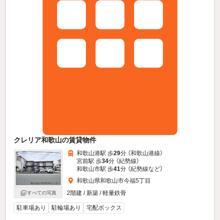
クレリア和歌山の賃貸物件
和歌山港駅 歩
29
分 （和歌山港線）
宮前駅 歩
34
分 （紀勢線）
和歌山市駅 歩
41
分 （紀勢線
など
）
和歌山県和歌山市今福5丁目
2階建 / 新築 / 軽量鉄骨
すべての写真
駐車場あり
駐輪場あり
宅配ボックス