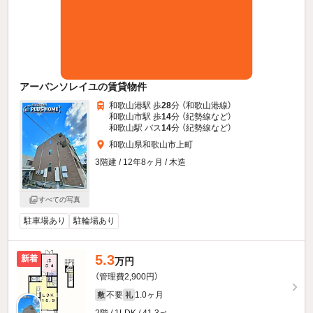
アーバンソレイユの賃貸物件
和歌山港駅 歩
28
分 （和歌山港線）
和歌山市駅 歩
14
分 （紀勢線
など
）
和歌山駅 バス
14
分 （紀勢線
など
）
和歌山県和歌山市上町
3階建 / 12年8ヶ月 / 木造
すべての写真
駐車場あり
駐輪場あり
5.3
新着
万円
（管理費2,900円）
不要
1.0ヶ月
敷
礼