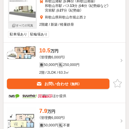
和歌山港駅 歩
36
分 （和歌山港線）
和歌山市駅 バス
13
分 歩
6
分 （紀勢線
など
）
宮前駅 歩
27
分 （紀勢線）
和歌山県和歌山市堀止西２
2階建 / 新築 / 軽量鉄骨
すべての写真
駐車場あり
駐輪場あり
10.5
万円
（管理費6,000円）
50,000円
250,000円
敷
礼
2階 / 2LDK / 63.3㎡
お問い合わせ
（無料）
ほか提供
7.9
万円
（管理費6,000円）
50,000円
不要
敷
礼