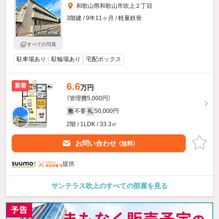
和歌山県和歌山市吹上２丁目
3階建 / 9年11ヶ月 / 軽量鉄骨
すべての写真
駐車場あり
駐輪場あり
宅配ボックス
6.6
新着
万円
（管理費5,000円）
不要
50,000円
敷
礼
2階 / 1LDK / 33.3㎡
お問い合わせ
（無料）
提供
サンテラス吹上のすべての部屋を見る