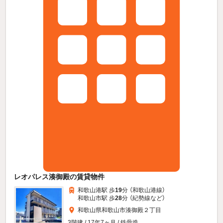
レオパレス湊御殿の賃貸物件
和歌山港駅 歩
19
分 （和歌山港線）
和歌山市駅 歩
28
分 （紀勢線
など
）
和歌山県和歌山市湊御殿２丁目
3階建 / 17年7ヶ月 / 鉄骨造