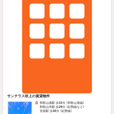
サンテラス吹上の賃貸物件
和歌山港駅 歩
33
分 （和歌山港線）
和歌山市駅 歩
29
分 （紀勢線
など
）
宮前駅 歩
30
分 （紀勢線）