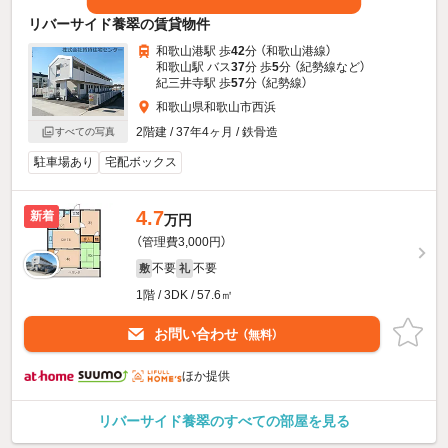
リバーサイド養翠の賃貸物件
和歌山港駅 歩
42
分 （和歌山港線）
和歌山駅 バス
37
分 歩
5
分 （紀勢線
など
）
紀三井寺駅 歩
57
分 （紀勢線）
和歌山県和歌山市西浜
2階建 / 37年4ヶ月 / 鉄骨造
すべての写真
駐車場あり
宅配ボックス
4.7
新着
万円
（管理費3,000円）
不要
不要
敷
礼
1階 / 3DK / 57.6㎡
お問い合わせ
（無料）
ほか提供
リバーサイド養翠のすべての部屋を見る