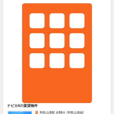
ナピカIIの賃貸物件
和歌山港駅 歩
55
分 （和歌山港線）