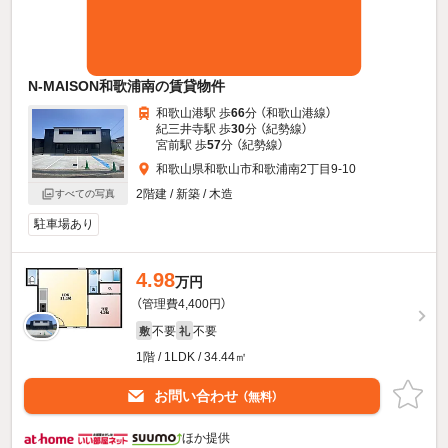
N-MAISON和歌浦南の賃貸物件
和歌山港駅 歩
66
分 （和歌山港線）
紀三井寺駅 歩
30
分 （紀勢線）
宮前駅 歩
57
分 （紀勢線）
和歌山県和歌山市和歌浦南2丁目9-10
2階建 / 新築 / 木造
すべての写真
駐車場あり
4.98
万円
（管理費4,400円）
不要
不要
敷
礼
1階 / 1LDK / 34.44㎡
お問い合わせ
（無料）
ほか提供