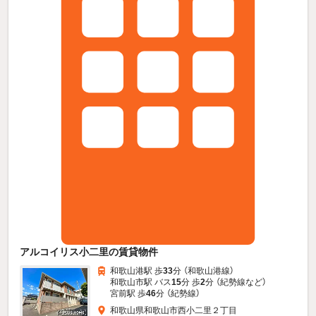
アルコイリス小二里の賃貸物件
和歌山港駅 歩
33
分 （和歌山港線）
和歌山市駅 バス
15
分 歩
2
分 （紀勢線
など
）
宮前駅 歩
46
分 （紀勢線）
和歌山県和歌山市西小二里２丁目