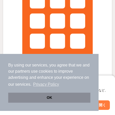
By using our services, you agree that we and
our
partners
use cookies to improve
advertising and enhance your experience on
アプリに切り替えて、サクサクお部屋探し
our services.
Privacy Policy
Solis上町の賃貸物件
会員登録なしですぐ使える。マップ検索やお気に入り保存など、
和歌山港駅 歩
29
分 （和歌山港線）
アプリ限定の便利な機能が使えます！
OK
和歌山市駅 バス
7
分 歩
4
分 （紀勢線
など
）
紀和駅 歩
34
分 （紀勢線）
Web版で続行
アプリを開く
駅・沿線を変更
絞り込み条件を変更
和歌山県和歌山市上町
2階建 / 1年6ヶ月 / 木造
すべての写真