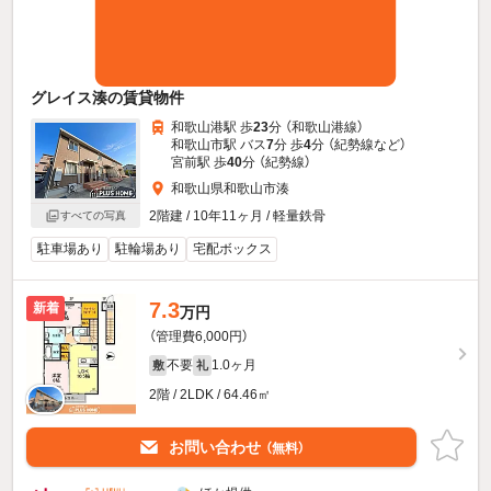
グレイス湊の賃貸物件
和歌山港駅 歩
23
分 （和歌山港線）
和歌山市駅 バス
7
分 歩
4
分 （紀勢線
など
）
宮前駅 歩
40
分 （紀勢線）
和歌山県和歌山市湊
2階建 / 10年11ヶ月 / 軽量鉄骨
すべての写真
駐車場あり
駐輪場あり
宅配ボックス
7.3
新着
万円
（管理費6,000円）
不要
1.0ヶ月
敷
礼
2階 / 2LDK / 64.46㎡
お問い合わせ
（無料）