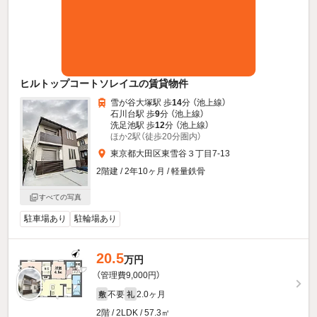
ヒルトップコートソレイユの賃貸物件
雪が谷大塚駅 歩
14
分 （池上線）
石川台駅 歩
9
分 （池上線）
洗足池駅 歩
12
分 （池上線）
ほか2駅（徒歩20分圏内）
東京都大田区東雪谷３丁目7-13
2階建 / 2年10ヶ月 / 軽量鉄骨
すべての写真
駐車場あり
駐輪場あり
20.5
万円
（管理費9,000円）
不要
2.0ヶ月
敷
礼
2階 / 2LDK / 57.3㎡