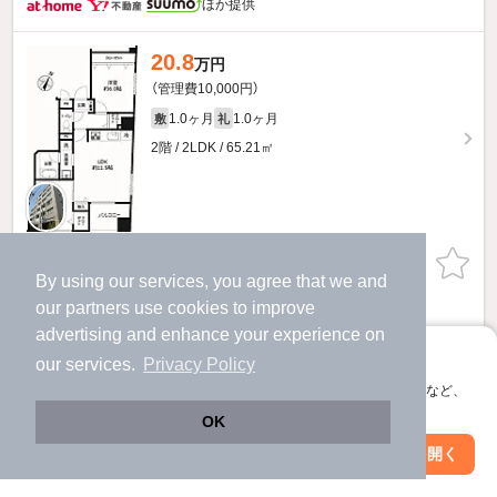
ほか提供
20.8
万円
（管理費10,000円）
1.0ヶ月
1.0ヶ月
敷
礼
2階 / 2LDK / 65.21㎡
お問い合わせ
（無料）
By using our services, you agree that we and
our
partners
use cookies to improve
提供
advertising and enhance your experience on
アプリに切り替えて、サクサクお部屋探し
our services.
Privacy Policy
会員登録なしですぐ使える。マップ検索やお気に入り保存など、
アプリ限定の便利な機能が使えます！
OK
Web版で続行
アプリを開く
駅・沿線を変更
絞り込み条件を変更