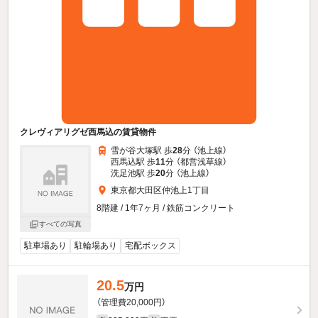
クレヴィアリグゼ西馬込の賃貸物件
雪が谷大塚駅 歩
28
分 （池上線）
西馬込駅 歩
11
分 （都営浅草線）
洗足池駅 歩
20
分 （池上線）
東京都大田区仲池上1丁目
8階建 / 1年7ヶ月 / 鉄筋コンクリート
すべての写真
駐車場あり
駐輪場あり
宅配ボックス
20.5
万円
（管理費20,000円）