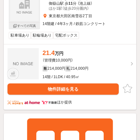
御嶽山駅 歩
11
分 （池上線）
ほか1駅（徒歩20分圏内）
東京都大田区南雪谷2丁目
14階建 / 4年3ヶ月 / 鉄筋コンクリート
すべての写真
駐車場あり
駐輪場あり
宅配ボックス
21.4
万円
（管理費10,000円）
214,000円
214,000円
敷
礼
14階 / 1LDK / 40.95㎡
物件詳細を見る
ほか提供