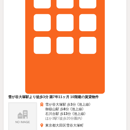
雪が谷大塚駅より徒歩3分 築7年11ヶ月 10階建の賃貸物件
雪が谷大塚駅 歩
3
分 （池上線）
御嶽山駅 歩
8
分 （池上線）
石川台駅 歩
13
分 （池上線）
ほか3駅（徒歩20分圏内）
東京都大田区雪谷大塚町