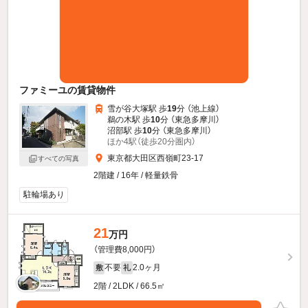
ファミーユの賃貸物件
雪が谷大塚駅 歩
19
分 （池上線）
鵜の木駅 歩
10
分 （東急多摩川）
沼部駅 歩
10
分 （東急多摩川）
ほか4駅（徒歩20分圏内）
東京都大田区西嶺町23-17
すべての写真
2階建 / 16年 / 軽量鉄骨
駐輪場あり
21
万円
（管理費8,000円）
不要
2.0ヶ月
敷
礼
2階 / 2LDK / 66.5㎡