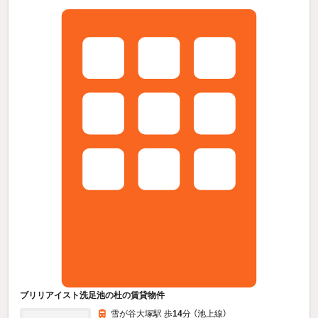
ブリリアイスト洗足池の杜の賃貸物件
雪が谷大塚駅 歩
14
分 （池上線）