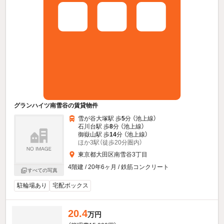
グランハイツ南雪谷の賃貸物件
雪が谷大塚駅 歩
5
分 （池上線）
石川台駅 歩
8
分 （池上線）
御嶽山駅 歩
14
分 （池上線）
ほか3駅（徒歩20分圏内）
東京都大田区南雪谷3丁目
4階建 / 20年6ヶ月 / 鉄筋コンクリート
すべての写真
駐輪場あり
宅配ボックス
20.4
万円