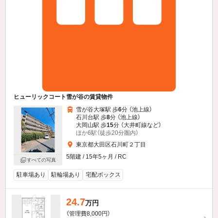
ヒューリックコート雪が谷の賃貸物件
雪が谷大塚駅 歩
6
分 （池上線）
石川台駅 歩
8
分 （池上線）
大岡山駅 歩
15
分 （大井町線
など
）
ほか6駅（徒歩20分圏内）
東京都大田区石川町２丁目
5階建 / 15年5ヶ月 / RC
すべての写真
駐車場あり
駐輪場あり
宅配ボックス
24.7
万円
（管理費8,000円）