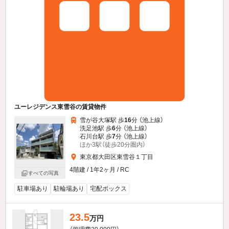
ユーレジデンス東雪谷の賃貸物件
雪が谷大塚駅 歩
16
分 （池上線）
洗足池駅 歩
6
分 （池上線）
石川台駅 歩
7
分 （池上線）
ほか3駅（徒歩20分圏内）
東京都大田区東雪谷１丁目
4階建 / 1年2ヶ月 / RC
すべての写真
駐車場あり
駐輪場あり
宅配ボックス
23.5
万円