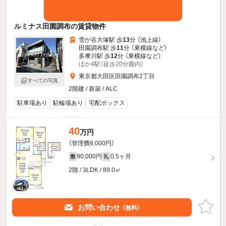
ルミナス田園調布の賃貸物件
雪が谷大塚駅 歩
13
分 （池上線）
田園調布駅 歩
11
分 （東横線
など
）
多摩川駅 歩
12
分 （東横線
など
）
ほか4駅（徒歩20分圏内）
東京都大田区田園調布2丁目
すべての写真
2階建 / 新築 / ALC
駐車場あり
駐輪場あり
宅配ボックス
40
万円
（管理費8,000円）
90,000円
0.5ヶ月
敷
礼
2階 / 3LDK / 89.0㎡
お問い合わせ
（無料）