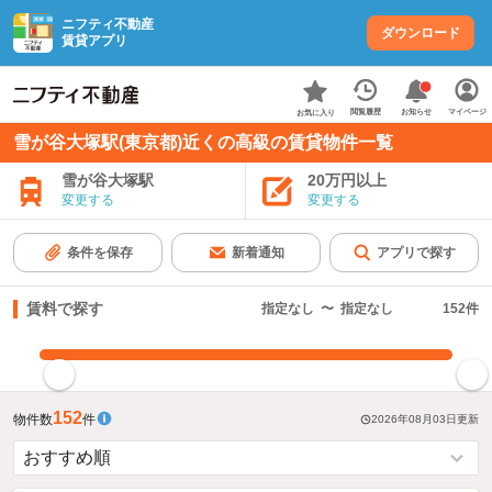
ニフティ不動産
ダウンロード
賃貸アプリ
お知らせ
閲覧履歴
マイページ
お気に入り
雪が谷大塚駅(東京都)近くの高級の賃貸物件一覧
雪が谷大塚駅
20万円以上
変更する
変更する
条件を保存
新着通知
アプリで探す
賃料で探す
指定なし
〜
指定なし
152
件
指定した賃料で絞り込む
152
物件数
件
2026年08月03日
更新