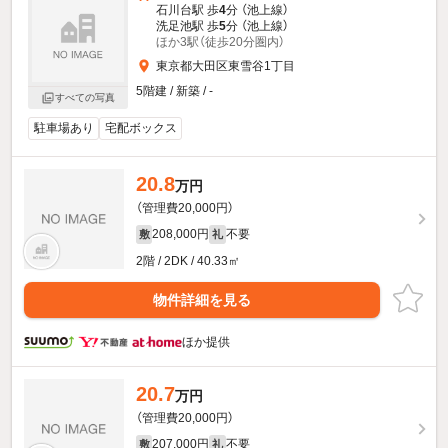
石川台駅 歩
4
分 （池上線）
洗足池駅 歩
5
分 （池上線）
ほか3駅（徒歩20分圏内）
東京都大田区東雪谷1丁目
5階建 / 新築 / -
すべての写真
駐車場あり
宅配ボックス
20.8
万円
（管理費20,000円）
208,000円
不要
敷
礼
2階 / 2DK / 40.33㎡
物件詳細を見る
ほか提供
20.7
万円
（管理費20,000円）
207,000円
不要
敷
礼