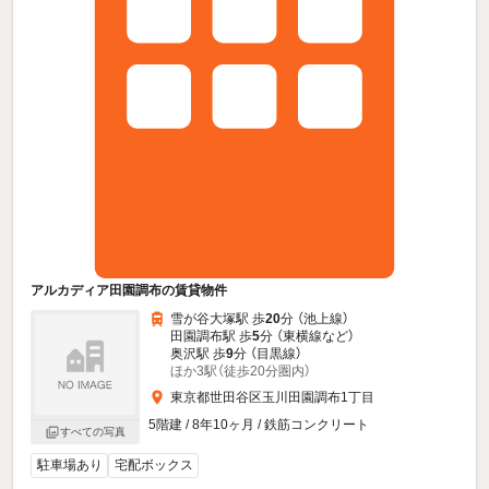
アルカディア田園調布の賃貸物件
雪が谷大塚駅 歩
20
分 （池上線）
田園調布駅 歩
5
分 （東横線
など
）
奥沢駅 歩
9
分 （目黒線）
ほか3駅（徒歩20分圏内）
東京都世田谷区玉川田園調布1丁目
5階建 / 8年10ヶ月 / 鉄筋コンクリート
すべての写真
駐車場あり
宅配ボックス