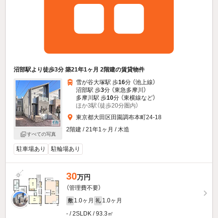
沼部駅より徒歩3分 築21年1ヶ月 2階建の賃貸物件
雪が谷大塚駅 歩
16
分 （池上線）
沼部駅 歩
3
分 （東急多摩川）
多摩川駅 歩
10
分 （東横線
など
）
ほか3駅（徒歩20分圏内）
東京都大田区田園調布本町24-18
2階建 / 21年1ヶ月 / 木造
すべての写真
駐車場あり
駐輪場あり
30
万円
（管理費不要）
1.0ヶ月
1.0ヶ月
敷
礼
- / 2SLDK / 93.3㎡