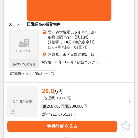
ステラート田園調布の賃貸物件
雪が谷大塚駅 歩
6
分 （池上線）
御嶽山駅 歩
9
分 （池上線）
沼部駅 歩
10
分 （東急多摩川）
ほか4駅（徒歩20分圏内）
東京都大田区田園調布1丁目
6階建 / 25年11ヶ月 / 鉄筋コンクリート
すべての写真
駐車場あり
宅配ボックス
20.8
万円
（管理費10,000円）
208,000円
208,000円
敷
礼
2階 / 2LDK / 55.33㎡
物件詳細を見る