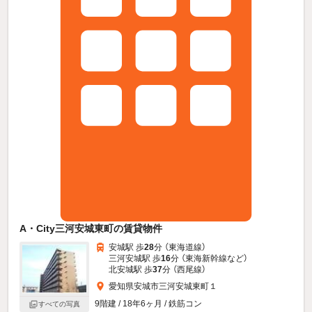
A・City三河安城東町の賃貸物件
安城駅 歩
28
分 （東海道線）
三河安城駅 歩
16
分 （東海新幹線
など
）
北安城駅 歩
37
分 （西尾線）
愛知県安城市三河安城東町１
9階建 / 18年6ヶ月 / 鉄筋コン
すべての写真