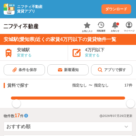
ニフティ不動産
ダウンロード
賃貸アプリ
お知らせ
閲覧履歴
マイページ
お気に入り
安城駅(愛知県)近くの家賃4万円以下の賃貸物件一覧
安城駅
4万円以下
変更する
変更する
条件を保存
新着通知
アプリで探す
賃料で探す
指定なし
〜
指定なし
17
件
指定した賃料で絞り込む
17
物件数
件
2026年07月29日
更新