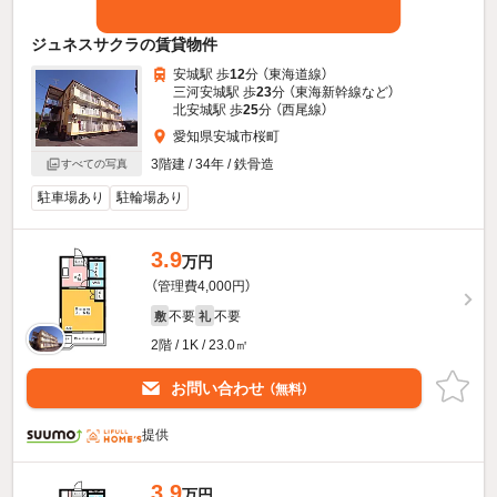
ジュネスサクラの賃貸物件
安城駅 歩
12
分 （東海道線）
三河安城駅 歩
23
分 （東海新幹線
など
）
北安城駅 歩
25
分 （西尾線）
愛知県安城市桜町
3階建 / 34年 / 鉄骨造
すべての写真
駐車場あり
駐輪場あり
3.9
万円
（管理費4,000円）
不要
不要
敷
礼
2階 / 1K / 23.0㎡
お問い合わせ
（無料）
提供
3.9
万円