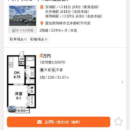
安城駅 バス
11
分 歩
3
分 （東海道線）
矢作橋駅 歩
11
分 （名鉄本線）
東岡崎駅 バス
17
分 歩
3
分 （名鉄本線）
愛知県岡崎市北本郷町字河原
2階建 / 22年9ヶ月 / 木造
すべての写真
駐車場あり
駐輪場あり
4
万円
（管理費3,500円）
不要
不要
敷
礼
1階 / 1DK / 31.67㎡
お問い合わせ
（無料）