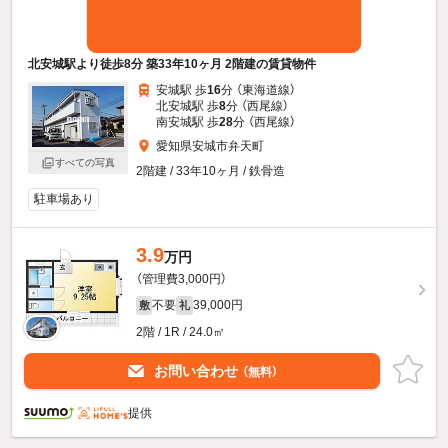
北安城駅より徒歩8分 築33年10ヶ月 2階建の賃貸物件
安城駅 歩
16
分 （東海道線）
北安城駅 歩
8
分 （西尾線）
南安城駅 歩
28
分 （西尾線）
愛知県安城市弁天町
すべての写真
2階建 / 33年10ヶ月 / 鉄骨造
駐車場あり
3.9
万円
（管理費3,000円）
不要
39,000円
敷
礼
2階 / 1R / 24.0㎡
お問い合わせ
（無料）
提供