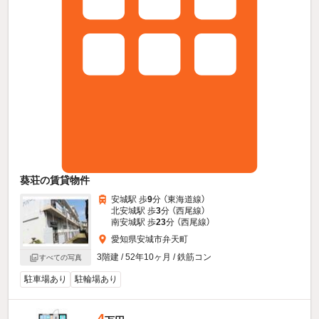
葵荘の賃貸物件
安城駅 歩
9
分 （東海道線）
北安城駅 歩
3
分 （西尾線）
南安城駅 歩
23
分 （西尾線）
愛知県安城市弁天町
3階建 / 52年10ヶ月 / 鉄筋コン
すべての写真
駐車場あり
駐輪場あり
4