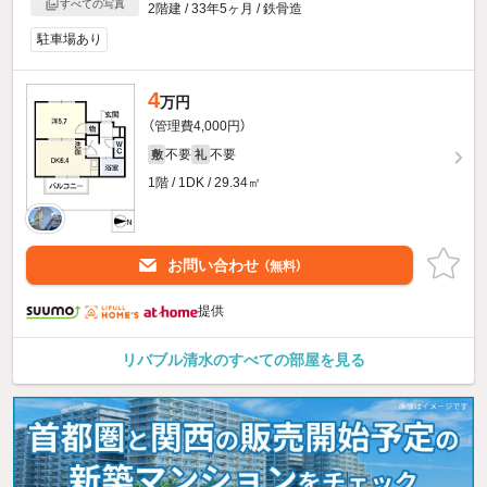
すべての写真
2階建 / 33年5ヶ月 / 鉄骨造
駐車場あり
4
万円
（管理費4,000円）
不要
不要
敷
礼
1階 / 1DK / 29.34㎡
お問い合わせ
（無料）
提供
リバブル清水のすべての部屋を見る