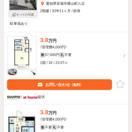
愛知県安城市横山町八左
2階建 / 33年11ヶ月 / 鉄骨
すべての写真
駐車場あり
3.8
万円
（管理費4,000円）
57,000円
不要
敷
礼
1階 / 1K / 23.07㎡
お問い合わせ
（無料）
提供
3.8
万円
（管理費4,000円）
不要
不要
敷
礼