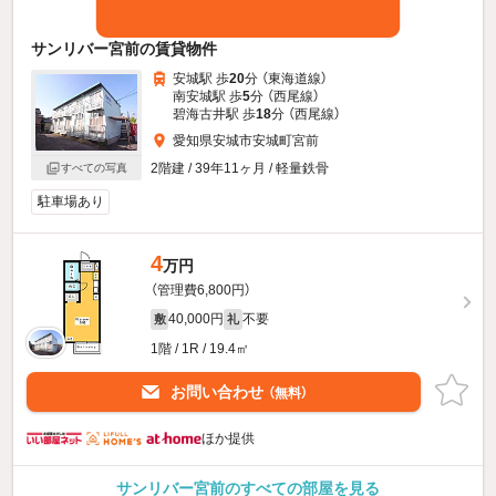
サンリバー宮前の賃貸物件
安城駅 歩
20
分 （東海道線）
南安城駅 歩
5
分 （西尾線）
碧海古井駅 歩
18
分 （西尾線）
愛知県安城市安城町宮前
2階建 / 39年11ヶ月 / 軽量鉄骨
すべての写真
駐車場あり
4
万円
（管理費6,800円）
40,000円
不要
敷
礼
1階 / 1R / 19.4㎡
お問い合わせ
（無料）
ほか提供
サンリバー宮前のすべての部屋を見る