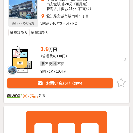
南安城駅 歩
20
分 （西尾線）
碧海古井駅 歩
25
分 （西尾線）
愛知県安城市城南町１丁目
3階建 / 40年3ヶ月 / RC
すべての写真
駐車場あり
駐輪場あり
3.9
万円
（管理費4,000円）
不要
不要
敷
礼
3階 / 1K / 19.4㎡
お問い合わせ
（無料）
提供