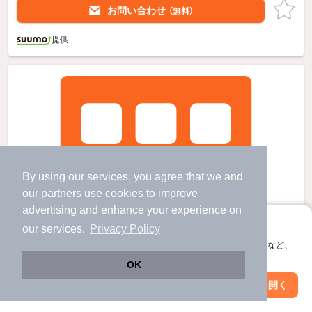
お問い合わせ
（無料）
提供
By using our services, you agree that we and
our
partners
use cookies to improve
advertising and enhance your experience on
アプリに切り替えて、サクサクお部屋探し
our services.
Privacy Policy
会員登録なしですぐ使える。マップ検索やお気に入り保存など、
アプリ限定の便利な機能が使えます！
OK
Web版で続行
アプリを開く
駅・沿線を変更
絞り込み条件を変更