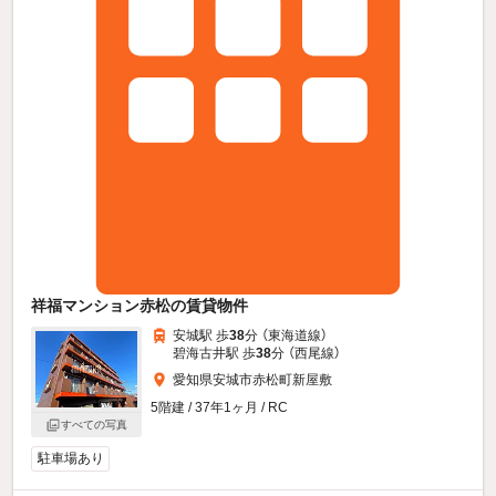
祥福マンション赤松の賃貸物件
安城駅 歩
38
分 （東海道線）
碧海古井駅 歩
38
分 （西尾線）
愛知県安城市赤松町新屋敷
5階建 / 37年1ヶ月 / RC
すべての写真
駐車場あり