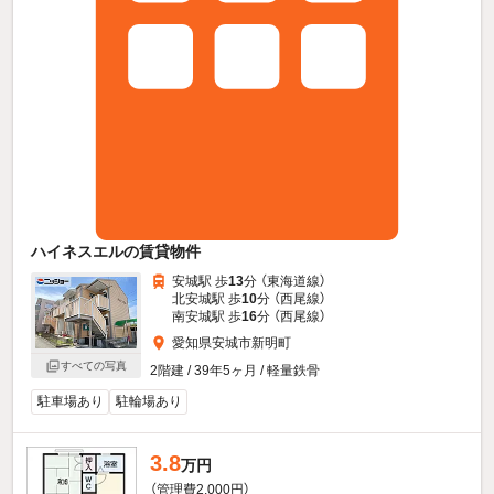
ハイネスエルの賃貸物件
安城駅 歩
13
分 （東海道線）
北安城駅 歩
10
分 （西尾線）
南安城駅 歩
16
分 （西尾線）
愛知県安城市新明町
すべての写真
2階建 / 39年5ヶ月 / 軽量鉄骨
駐車場あり
駐輪場あり
3.8
万円
（管理費2,000円）