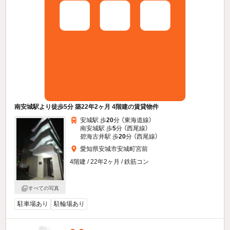
南安城駅より徒歩5分 築22年2ヶ月 4階建の賃貸物件
安城駅 歩
20
分 （東海道線）
南安城駅 歩
5
分 （西尾線）
碧海古井駅 歩
20
分 （西尾線）
愛知県安城市安城町宮前
4階建 / 22年2ヶ月 / 鉄筋コン
すべての写真
駐車場あり
駐輪場あり