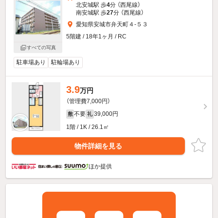
北安城駅 歩
4
分 （西尾線）
南安城駅 歩
27
分 （西尾線）
愛知県安城市弁天町４-５３
5階建 / 18年1ヶ月 / RC
すべての写真
駐車場あり
駐輪場あり
3.9
万円
（管理費7,000円）
不要
39,000円
敷
礼
1階 / 1K / 26.1㎡
物件詳細を見る
ほか提供