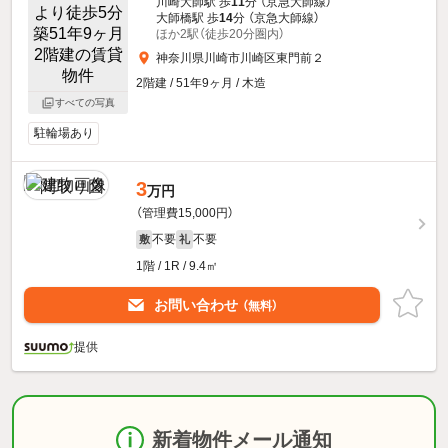
川崎大師駅 歩
11
分 （京急大師線）
大師橋駅 歩
14
分 （京急大師線）
ほか2駅（徒歩20分圏内）
神奈川県川崎市川崎区東門前２
2階建 / 51年9ヶ月 / 木造
すべての写真
駐輪場あり
3
万円
（管理費15,000円）
不要
不要
敷
礼
1階 / 1R / 9.4㎡
お問い合わせ
（無料）
提供
新着物件メール通知