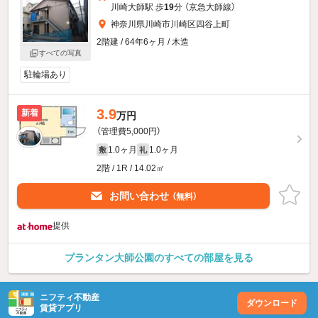
川崎大師駅 歩
19
分 （京急大師線）
神奈川県川崎市川崎区四谷上町
2階建 / 64年6ヶ月 / 木造
すべての写真
駐輪場あり
3.9
新着
万円
（管理費5,000円）
1.0ヶ月
1.0ヶ月
敷
礼
2階 / 1R / 14.02㎡
お問い合わせ
（無料）
提供
プランタン大師公園のすべての部屋を見る
ニフティ不動産
ダウンロード
賃貸アプリ