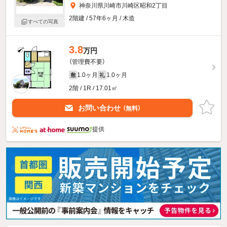
神奈川県川崎市川崎区昭和2丁目
2階建 / 57年6ヶ月 / 木造
すべての写真
3.8
万円
（管理費不要）
1.0ヶ月
1.0ヶ月
敷
礼
2階 / 1R / 17.01㎡
お問い合わせ
（無料）
提供