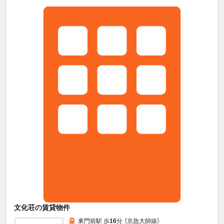
文化荘の賃貸物件
東門前駅 歩
16
分 （京急大師線）