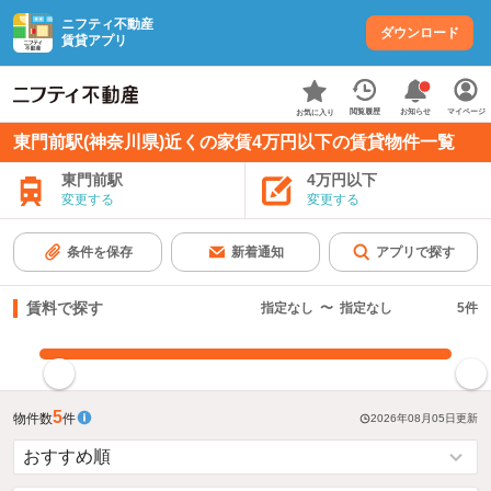
ニフティ不動産
ダウンロード
賃貸アプリ
お知らせ
閲覧履歴
マイページ
お気に入り
東門前駅(神奈川県)近くの家賃4万円以下の賃貸物件一覧
東門前駅
4万円以下
変更する
変更する
条件を保存
新着通知
アプリで探す
賃料で探す
指定なし
〜
指定なし
5
件
指定した賃料で絞り込む
5
物件数
件
2026年08月05日
更新