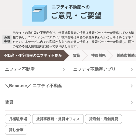
バス・トイレ別
2階以上
駐車場あり
ペット相談
当サイトの物件及び不動産会社、外壁塗装業者の情報は検索パートナーが提供している情
報であり、ニフティライフスタイル株式会社は内容の責任を負わないことを予めご了承く
免責
洗濯機置場あり
独立洗面台
事項
ださい。本サービス内でお客様が入力される個人情報は、検索パートナーが取得し、同社
の定める個人情報規約に従って取り扱われます。
エアコンあり
都市ガス
不動産・住宅情報のニフティ不動産
賃貸
神奈川県
川崎市川崎
ニフティ不動産
ニフティ不動産アプリ
温水洗浄便座
オートロック
コンロ2口以上
追焚き機能
＼Because／ ニフティ不動産
TV付インターホン
角部屋
賃貸
新着のみ
インターネット無料
月極駐車場
賃貸事務所・賃貸オフィス
貸店舗・店舗賃貸
貸し倉庫
該当件数:
物件一覧に反映