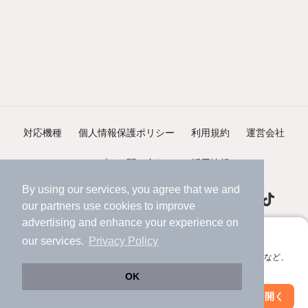
対応機種
個人情報保護ポリシー
利用規約
運営会社
ヘルプ・お問い合わせ
採用情報
By using our services, you agree that we and
our
partners
use cookies to improve
advertising and enhance your experience on
アプリに切り替えて、サクサクお部屋探し
our services.
Privacy Policy
©NIFTY Lifestyle Co., Ltd.
会員登録なしですぐ使える。マップ検索やお気に入り保存など、
アプリ限定の便利な機能が使えます！
OK
Web版で続行
アプリを開く
駅・沿線を変更
絞り込み条件を変更