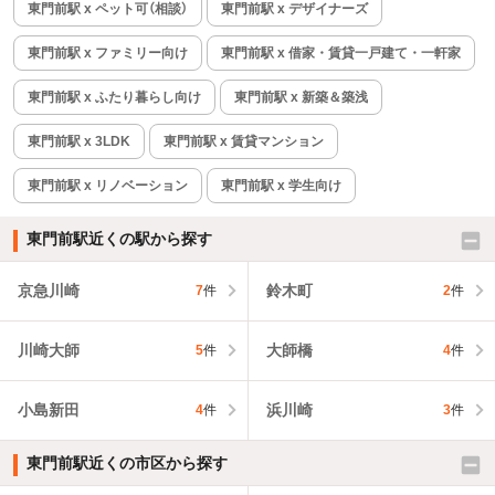
東門前駅 x ペット可（相談）
東門前駅 x デザイナーズ
東門前駅 x ファミリー向け
東門前駅 x 借家・賃貸一戸建て・一軒家
東門前駅 x ふたり暮らし向け
東門前駅 x 新築＆築浅
東門前駅 x 3LDK
東門前駅 x 賃貸マンション
東門前駅 x リノベーション
東門前駅 x 学生向け
東門前駅近くの駅から探す
京急川崎
鈴木町
7
件
2
件
川崎大師
大師橋
5
件
4
件
小島新田
浜川崎
4
件
3
件
東門前駅近くの市区から探す