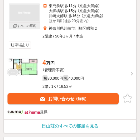
東門前駅 歩
11
分 （京急大師線）
大師橋駅 歩
15
分 （京急大師線）
川崎大師駅 歩
16
分 （京急大師線）
ほか1駅（徒歩20分圏内）
すべての写真
神奈川県川崎市川崎区昭和２
2階建 / 56年1ヶ月 / 木造
駐車場あり
4
万円
（管理費不要）
80,000円
40,000円
敷
礼
2階 / 1K / 16.52㎡
お問い合わせ
（無料）
提供
日山荘のすべての部屋を見る