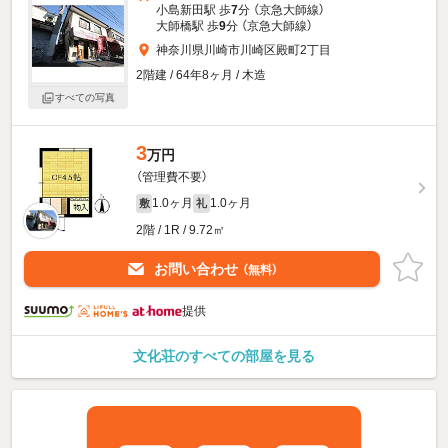
小島新田駅 歩
7
分 （京急大師線）
大師橋駅 歩
9
分 （京急大師線）
神奈川県川崎市川崎区殿町2丁目
2階建 / 64年8ヶ月 / 木造
すべての写真
3
万円
（管理費不要）
1.0ヶ月
1.0ヶ月
敷
礼
2階 / 1R / 9.72㎡
お問い合わせ
（無料）
提供
文化荘のすべての部屋を見る