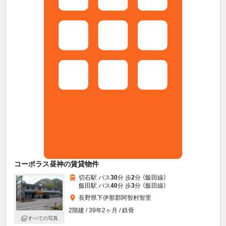
コーポラス昼神の賃貸物件
切石駅 バス
30
分 歩
2
分 （飯田線）
飯田駅 バス
40
分 歩
3
分 （飯田線）
長野県下伊那郡阿智村智里
2階建 / 39年2ヶ月 / 鉄骨
すべての写真