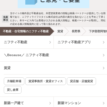
駐車場あり
ペット相談
当サイトの物件及び不動産会社、外壁塗装業者の情報は検索パートナーが提供している情
報であり、ニフティライフスタイル株式会社は内容の責任を負わないことを予めご了承く
免責
洗濯機置場あり
独立洗面台
事項
ださい。本サービス内でお客様が入力される個人情報は、検索パートナーが取得し、同社
の定める個人情報規約に従って取り扱われます。
エアコンあり
都市ガス
不動産・住宅情報のニフティ不動産
賃貸
長野県
下伊那郡阿智
ニフティ不動産
ニフティ不動産アプリ
温水洗浄便座
オートロック
コンロ2口以上
追焚き機能
＼Because／ ニフティ不動産
TV付インターホン
角部屋
賃貸
新着のみ
インターネット無料
月極駐車場
賃貸事務所・賃貸オフィス
貸店舗・店舗賃貸
貸し倉庫
該当件数:
物件一覧に反映
3
件
新築一戸建て
新築マンション