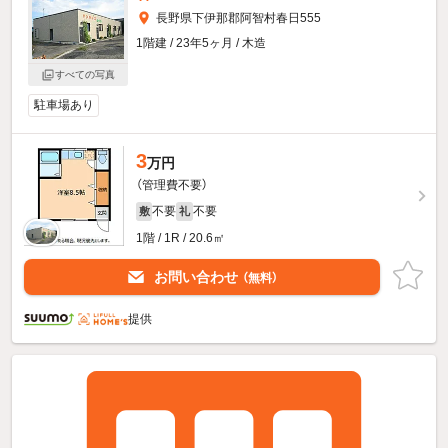
長野県下伊那郡阿智村春日555
1階建 / 23年5ヶ月 / 木造
すべての写真
駐車場あり
3
万円
（管理費不要）
不要
不要
敷
礼
1階 / 1R / 20.6㎡
お問い合わせ
（無料）
提供