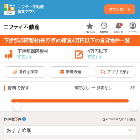
ニフティ不動産
ダウンロード
賃貸アプリ
お知らせ
閲覧履歴
マイページ
お気に入り
下伊那郡阿智村(長野県)の家賃4万円以下の賃貸物件一覧
下伊那郡阿智村
4万円以下
変更する
変更する
条件を保存
新着通知
アプリで探す
賃料で探す
指定なし
〜
指定なし
3
件
指定した賃料で絞り込む
3
物件数
件
2026年07月11日
更新