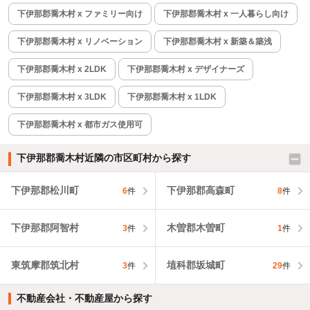
下伊那郡喬木村 x ファミリー向け
下伊那郡喬木村 x 一人暮らし向け
下伊那郡喬木村 x リノベーション
下伊那郡喬木村 x 新築＆築浅
下伊那郡喬木村 x 2LDK
下伊那郡喬木村 x デザイナーズ
下伊那郡喬木村 x 3LDK
下伊那郡喬木村 x 1LDK
下伊那郡喬木村 x 都市ガス使用可
下伊那郡喬木村近隣の市区町村から探す
下伊那郡松川町
下伊那郡高森町
6
件
8
件
下伊那郡阿智村
木曽郡木曽町
3
件
1
件
東筑摩郡筑北村
埴科郡坂城町
3
件
29
件
不動産会社・不動産屋から探す