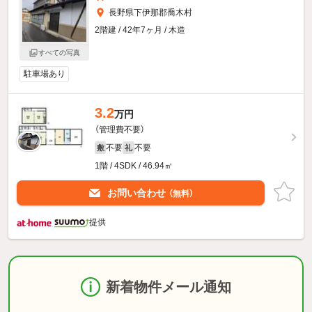
長野県下伊那郡喬木村
2階建 / 42年7ヶ月 / 木造
すべての写真
駐車場あり
3.2
万円
（管理費不要）
不要
不要
敷
礼
1階 / 4SDK / 46.94㎡
お問い合わせ
（無料）
提供
新着物件メール通知