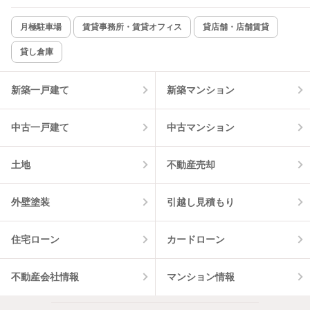
新着のみ
インターネット無料
月極駐車場
賃貸事務所・賃貸オフィス
貸店舗・店舗賃貸
貸し倉庫
該当件数:
物件一覧に反映
1
件
新築一戸建て
新築マンション
中古一戸建て
中古マンション
土地
不動産売却
外壁塗装
引越し見積もり
住宅ローン
カードローン
不動産会社情報
マンション情報