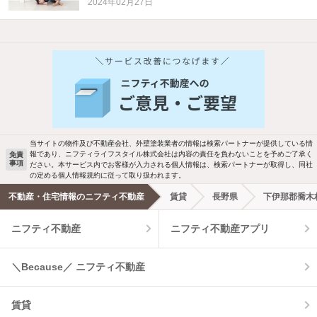
2024年02月27日
他の人はこんな条件で絞り込んでいます！
人気のこだわり条件
バス・トイレ別
2階以上
駐車場あり
ペット相談
当サイトの物件及び不動産会社、外壁塗装業者の情報は検索パートナーが提供している情
報であり、ニフティライフスタイル株式会社は内容の責任を負わないことを予めご了承く
免責
洗濯機置場あり
独立洗面台
事項
ださい。本サービス内でお客様が入力される個人情報は、検索パートナーが取得し、同社
の定める個人情報規約に従って取り扱われます。
エアコンあり
都市ガス
不動産・住宅情報のニフティ不動産
賃貸
長野県
下伊那郡喬木
ニフティ不動産
ニフティ不動産アプリ
温水洗浄便座
オートロック
コンロ2口以上
追焚き機能
＼Because／ ニフティ不動産
TV付インターホン
角部屋
賃貸