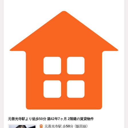
元善光寺駅より徒歩50分 築42年7ヶ月 2階建の賃貸物件
元善光寺駅 歩
50
分 （飯田線）