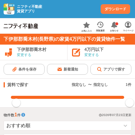
ニフティ不動産
ダウンロード
賃貸アプリ
お知らせ
閲覧履歴
マイページ
お気に入り
下伊那郡喬木村(長野県)の家賃4万円以下の賃貸物件一覧
下伊那郡喬木村
4万円以下
変更する
変更する
条件を保存
新着通知
アプリで探す
賃料で探す
指定なし
〜
指定なし
1
件
指定した賃料で絞り込む
1
物件数
件
2026年07月23日
更新