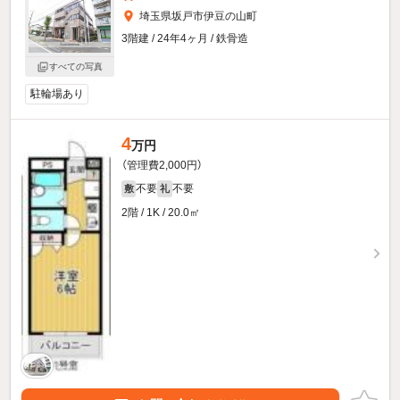
埼玉県坂戸市伊豆の山町
3階建 / 24年4ヶ月 / 鉄骨造
すべての写真
駐輪場あり
4
万円
（管理費2,000円）
不要
不要
敷
礼
2階 / 1K / 20.0㎡