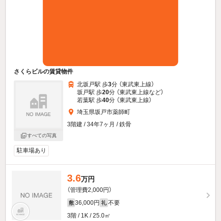
さくらビルの賃貸物件
北坂戸駅 歩
3
分 （東武東上線）
坂戸駅 歩
20
分 （東武東上線
など
）
若葉駅 歩
40
分 （東武東上線）
埼玉県坂戸市薬師町
3階建 / 34年7ヶ月 / 鉄骨
すべての写真
駐車場あり
3.6
万円
（管理費2,000円）
36,000円
不要
敷
礼
3階 / 1K / 25.0㎡