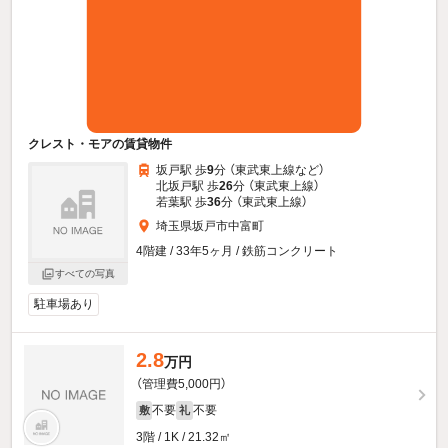
クレスト・モアの賃貸物件
坂戸駅 歩
9
分 （東武東上線
など
）
北坂戸駅 歩
26
分 （東武東上線）
若葉駅 歩
36
分 （東武東上線）
埼玉県坂戸市中富町
4階建 / 33年5ヶ月 / 鉄筋コンクリート
すべての写真
駐車場あり
2.8
万円
（管理費5,000円）
不要
不要
敷
礼
3階 / 1K / 21.32㎡