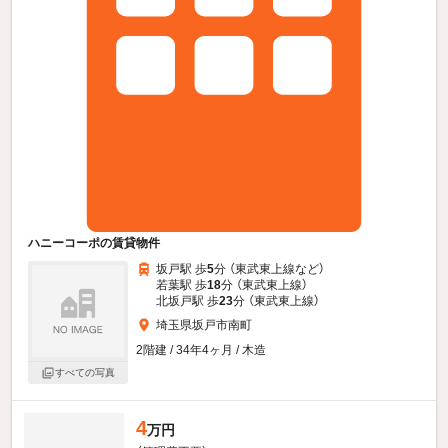
ハニーコーポの賃貸物件
坂戸駅 歩
5
分 （東武東上線
など
）
若葉駅 歩
18
分 （東武東上線）
北坂戸駅 歩
23
分 （東武東上線）
埼玉県坂戸市南町
2階建 / 34年4ヶ月 / 木造
すべての写真
4
万円