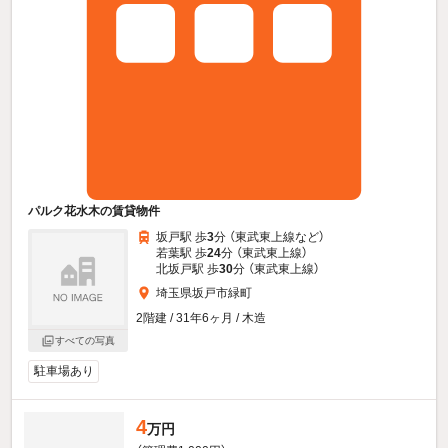
パルク花水木の賃貸物件
坂戸駅 歩
3
分 （東武東上線
など
）
若葉駅 歩
24
分 （東武東上線）
北坂戸駅 歩
30
分 （東武東上線）
埼玉県坂戸市緑町
2階建 / 31年6ヶ月 / 木造
すべての写真
駐車場あり
4
万円