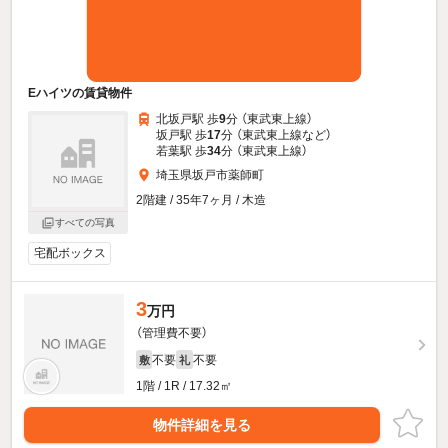
Eハイツの賃貸物件
北坂戸駅 歩
9
分 （東武東上線）
坂戸駅 歩
17
分 （東武東上線
など
）
若葉駅 歩
34
分 （東武東上線）
埼玉県坂戸市薬師町
2階建 / 35年7ヶ月 / 木造
すべての写真
宅配ボックス
3
万円
（管理費不要）
不要
不要
敷
礼
1階 / 1R / 17.32㎡
物件詳細を見る