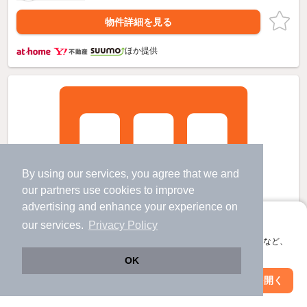
物件詳細を見る
ほか提供
By using our services, you agree that we and
our
partners
use cookies to improve
advertising and enhance your experience on
アプリに切り替えて、サクサクお部屋探し
our services.
Privacy Policy
会員登録なしですぐ使える。マップ検索やお気に入り保存など、
アプリ限定の便利な機能が使えます！
OK
Web版で続行
アプリを開く
市区町村を変更
絞り込み条件を変更