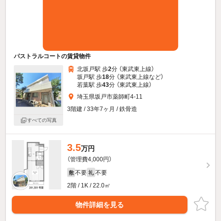
パストラルコートの賃貸物件
北坂戸駅 歩
2
分 （東武東上線）
坂戸駅 歩
18
分 （東武東上線
など
）
若葉駅 歩
43
分 （東武東上線）
埼玉県坂戸市薬師町4-11
3階建 / 33年7ヶ月 / 鉄骨造
すべての写真
3.5
万円
（管理費4,000円）
不要
不要
敷
礼
2階 / 1K / 22.0㎡
物件詳細を見る