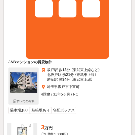
J&Bマンションの賃貸物件
坂戸駅 歩
13
分 （東武東上線
など
）
北坂戸駅 歩
21
分 （東武東上線）
若葉駅 歩
34
分 （東武東上線）
埼玉県坂戸市中富町
4階建 / 31年5ヶ月 / RC
すべての写真
駐車場あり
駐輪場あり
宅配ボックス
3
万円
（管理費4,000円）