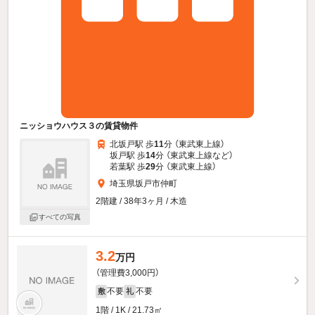
ニッショウハウス３の賃貸物件
北坂戸駅 歩
11
分 （東武東上線）
坂戸駅 歩
14
分 （東武東上線
など
）
若葉駅 歩
29
分 （東武東上線）
埼玉県坂戸市仲町
2階建 / 38年3ヶ月 / 木造
すべての写真
3.2
万円
（管理費3,000円）
不要
不要
敷
礼
1階 / 1K / 21.73㎡