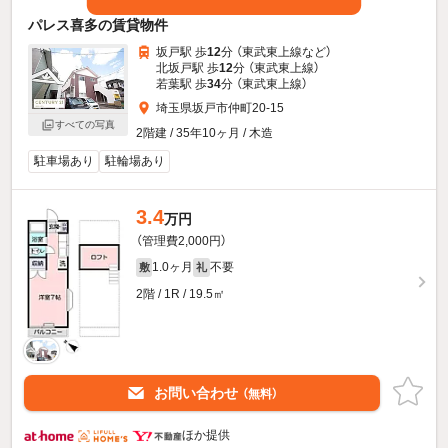
パレス喜多の賃貸物件
坂戸駅 歩
12
分 （東武東上線
など
）
北坂戸駅 歩
12
分 （東武東上線）
若葉駅 歩
34
分 （東武東上線）
埼玉県坂戸市仲町20-15
すべての写真
2階建 / 35年10ヶ月 / 木造
駐車場あり
駐輪場あり
3.4
万円
（管理費2,000円）
1.0ヶ月
不要
敷
礼
2階 / 1R / 19.5㎡
お問い合わせ
（無料）
ほか提供