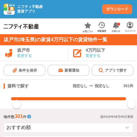
ニフティ不動産
ダウンロード
賃貸アプリ
お知らせ
閲覧履歴
マイページ
お気に入り
坂戸市(埼玉県)の家賃4万円以下の賃貸物件一覧
坂戸市
4万円以下
変更する
変更する
条件を保存
新着通知
アプリで探す
賃料で探す
指定なし
〜
指定なし
301
件
指定した賃料で絞り込む
301
物件数
件
2026年08月06日
更新