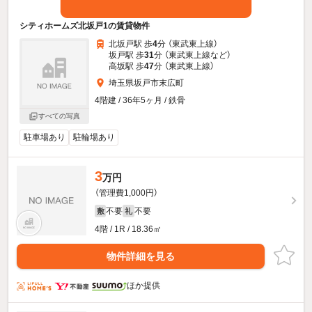
シティホームズ北坂戸1の賃貸物件
北坂戸駅 歩
4
分 （東武東上線）
坂戸駅 歩
31
分 （東武東上線
など
）
高坂駅 歩
47
分 （東武東上線）
埼玉県坂戸市末広町
4階建 / 36年5ヶ月 / 鉄骨
すべての写真
駐車場あり
駐輪場あり
3
万円
（管理費1,000円）
不要
不要
敷
礼
4階 / 1R / 18.36㎡
物件詳細を見る
ほか提供