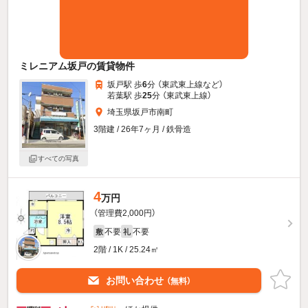
ミレニアム坂戸の賃貸物件
坂戸駅 歩
6
分 （東武東上線
など
）
若葉駅 歩
25
分 （東武東上線）
埼玉県坂戸市南町
3階建 / 26年7ヶ月 / 鉄骨造
すべての写真
4
万円
（管理費2,000円）
不要
不要
敷
礼
2階 / 1K / 25.24㎡
お問い合わせ
（無料）