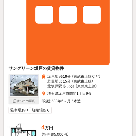
サングリーン坂戸の賃貸物件
坂戸駅 歩
10
分 （東武東上線
など
）
若葉駅 歩
15
分 （東武東上線）
北坂戸駅 歩
35
分 （東武東上線）
埼玉県坂戸市関間1丁目9-8
2階建 / 33年6ヶ月 / 木造
すべての写真
駐車場あり
駐輪場あり
4
万円
（管理費5,000円）