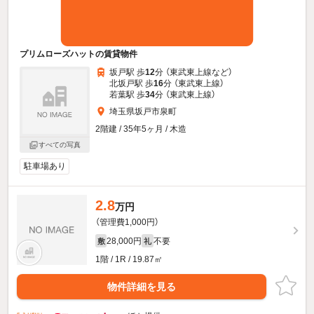
プリムローズハットの賃貸物件
坂戸駅 歩
12
分 （東武東上線
など
）
北坂戸駅 歩
16
分 （東武東上線）
若葉駅 歩
34
分 （東武東上線）
埼玉県坂戸市泉町
2階建 / 35年5ヶ月 / 木造
すべての写真
駐車場あり
2.8
万円
（管理費1,000円）
28,000円
不要
敷
礼
1階 / 1R / 19.87㎡
物件詳細を見る