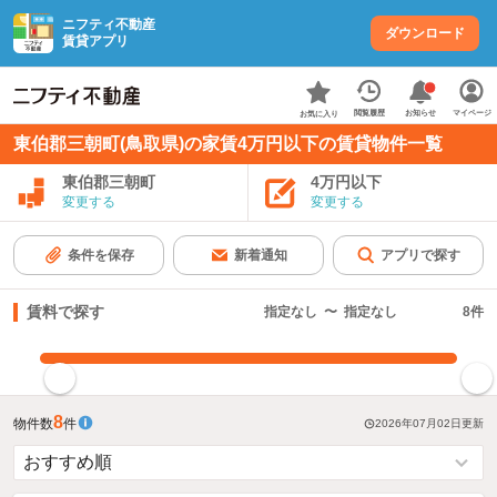
ニフティ不動産
ダウンロード
賃貸アプリ
お知らせ
閲覧履歴
マイページ
お気に入り
東伯郡三朝町(鳥取県)の家賃4万円以下の賃貸物件一覧
東伯郡三朝町
4万円以下
変更する
変更する
条件を保存
新着通知
アプリで探す
賃料で探す
指定なし
〜
指定なし
8
件
指定した賃料で絞り込む
8
物件数
件
2026年07月02日
更新