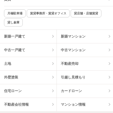
新着のみ
インターネット無料
月極駐車場
賃貸事務所・賃貸オフィス
貸店舗・店舗賃貸
貸し倉庫
該当件数:
物件一覧に反映
8
件
新築一戸建て
新築マンション
中古一戸建て
中古マンション
土地
不動産売却
外壁塗装
引越し見積もり
住宅ローン
カードローン
不動産会社情報
マンション情報