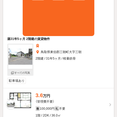
築31年5ヶ月 2階建の賃貸物件
鳥取県東伯郡三朝町大字三朝
2階建 / 31年5ヶ月 / 軽量鉄骨
すべての写真
駐車場あり
3.6
万円
（管理費不要）
100,000円
不要
敷
礼
1階 / 2DK / 36.0㎡