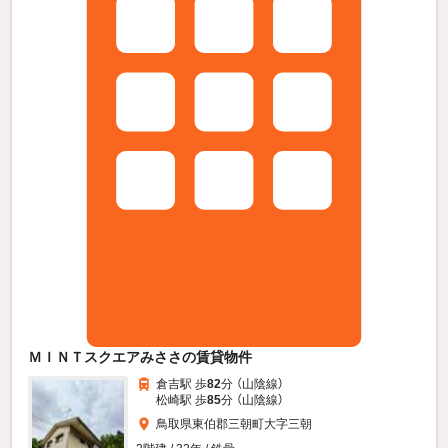
ＭＩＮＴスクエアみささの賃貸物件
倉吉駅 歩
82
分 （山陰線）
松崎駅 歩
85
分 （山陰線）
鳥取県東伯郡三朝町大字三朝