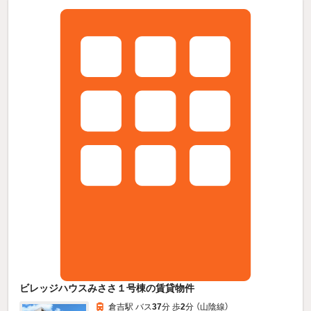
ビレッジハウスみささ１号棟の賃貸物件
倉吉駅 バス
37
分 歩
2
分 （山陰線）