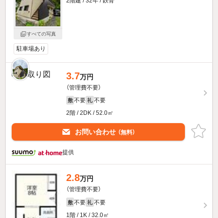
2階建 / 32年 / 鉄骨
すべての写真
駐車場あり
3.7
万円
（管理費不要）
不要
不要
敷
礼
2階 / 2DK / 52.0㎡
お問い合わせ
（無料）
提供
2.8
万円
（管理費不要）
不要
不要
敷
礼
1階 / 1K / 32.0㎡