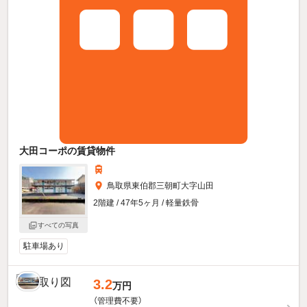
大田コーポの賃貸物件
鳥取県東伯郡三朝町大字山田
2階建 / 47年5ヶ月 / 軽量鉄骨
すべての写真
駐車場あり
3.2
万円
（管理費不要）