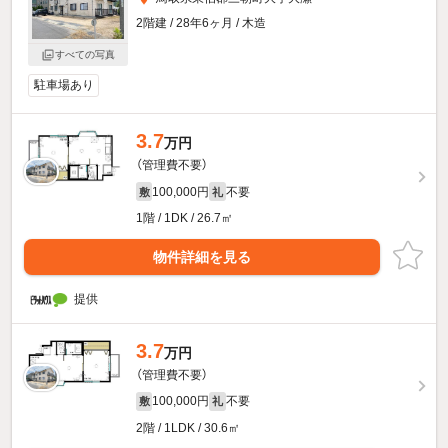
2階建 / 28年6ヶ月 / 木造
すべての写真
駐車場あり
3.7
万円
（管理費不要）
100,000円
不要
敷
礼
1階 / 1DK / 26.7㎡
物件詳細を見る
提供
3.7
万円
（管理費不要）
100,000円
不要
敷
礼
2階 / 1LDK / 30.6㎡