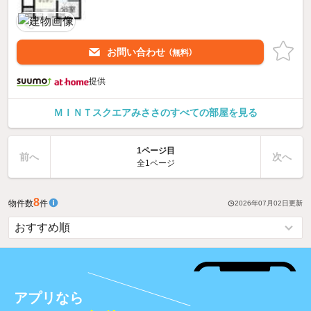
お問い合わせ
（無料）
提供
ＭＩＮＴスクエアみささのすべての部屋を見る
1ページ目
前へ
次へ
全1ページ
8
物件数
件
2026年07月02日
更新
アプリなら