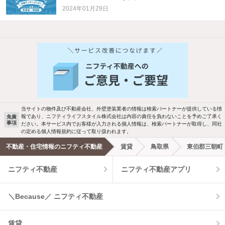
2024年01月29日
他の人はこんな条件で絞り込んでいます！
人気のこだわり条件
バス・トイレ別
2階以上
駐車場あり
ペット相談
当サイトの物件及び不動産会社、外壁塗装業者の情報は検索パートナーが提供している情
報であり、ニフティライフスタイル株式会社は内容の責任を負わないことを予めご了承く
免責
事項
ださい。本サービス内でお客様が入力される個人情報は、検索パートナーが取得し、同社
洗濯機置場あり
独立洗面台
の定める個人情報規約に従って取り扱われます。
不動産・住宅情報のニフティ不動産
賃貸
鳥取県
東伯郡三朝町
エアコンあり
都市ガス
ニフティ不動産
ニフティ不動産アプリ
温水洗浄便座
オートロック
＼Because／ ニフティ不動産
コンロ2口以上
追焚き機能
賃貸
TV付インターホン
角部屋