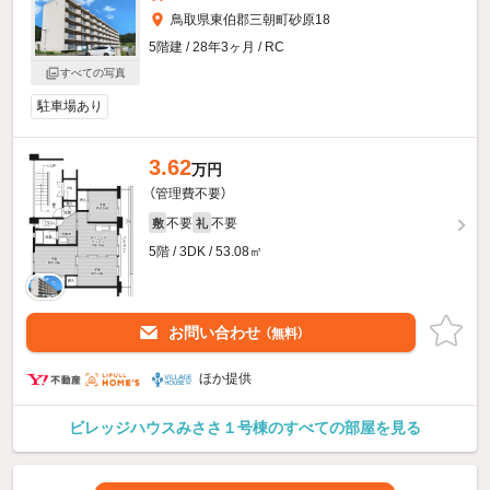
鳥取県東伯郡三朝町砂原18
5階建 / 28年3ヶ月 / RC
すべての写真
駐車場あり
3.62
万円
（管理費不要）
不要
不要
敷
礼
5階 / 3DK / 53.08㎡
お問い合わせ
（無料）
ほか提供
ビレッジハウスみささ１号棟のすべての部屋を見る