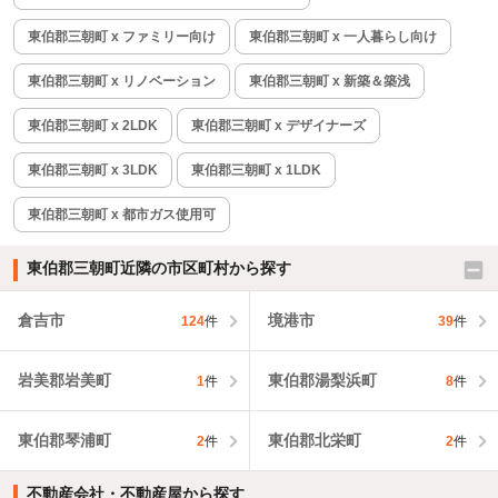
東伯郡三朝町 x ファミリー向け
東伯郡三朝町 x 一人暮らし向け
東伯郡三朝町 x リノベーション
東伯郡三朝町 x 新築＆築浅
東伯郡三朝町 x 2LDK
東伯郡三朝町 x デザイナーズ
東伯郡三朝町 x 3LDK
東伯郡三朝町 x 1LDK
東伯郡三朝町 x 都市ガス使用可
東伯郡三朝町近隣の市区町村から探す
倉吉市
境港市
124
件
39
件
岩美郡岩美町
東伯郡湯梨浜町
1
件
8
件
東伯郡琴浦町
東伯郡北栄町
2
件
2
件
不動産会社・不動産屋から探す