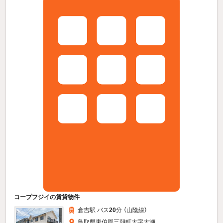
コープフジイの賃貸物件
倉吉駅 バス
20
分 （山陰線）
鳥取県東伯郡三朝町大字大瀬