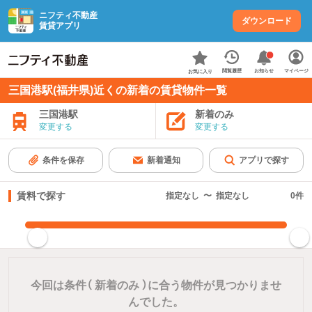
ニフティ不動産
ダウンロード
賃貸アプリ
お知らせ
閲覧履歴
マイページ
お気に入り
三国港駅(福井県)近くの新着の賃貸物件一覧
三国港駅
新着のみ
変更する
変更する
条件を保存
新着通知
アプリで探す
賃料で探す
指定なし
〜
指定なし
0
件
指定した賃料で絞り込む
今回は条件（
新着のみ
）に合う物件が見つかりませ
んでした。