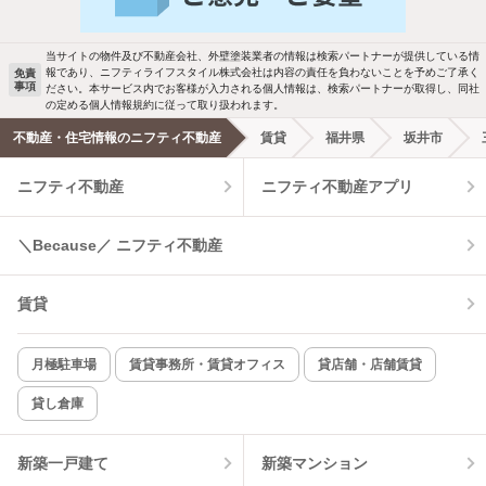
駐車場あり
ペット相談
当サイトの物件及び不動産会社、外壁塗装業者の情報は検索パートナーが提供している情
報であり、ニフティライフスタイル株式会社は内容の責任を負わないことを予めご了承く
免責
洗濯機置場あり
独立洗面台
事項
ださい。本サービス内でお客様が入力される個人情報は、検索パートナーが取得し、同社
の定める個人情報規約に従って取り扱われます。
エアコンあり
都市ガス
不動産・住宅情報のニフティ不動産
賃貸
福井県
坂井市
ニフティ不動産
ニフティ不動産アプリ
温水洗浄便座
オートロック
コンロ2口以上
追焚き機能
＼Because／ ニフティ不動産
TV付インターホン
角部屋
賃貸
新着のみ
インターネット無料
月極駐車場
賃貸事務所・賃貸オフィス
貸店舗・店舗賃貸
貸し倉庫
該当件数:
物件一覧に反映
0
件
新築一戸建て
新築マンション