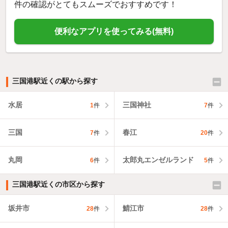
件の確認がとてもスムーズでおすすめです！
便利なアプリを使ってみる(無料)
三国港駅近くの駅から探す
水居
三国神社
1
件
7
件
三国
春江
7
件
20
件
丸岡
太郎丸エンゼルランド
6
件
5
件
三国港駅近くの市区から探す
坂井市
鯖江市
28
件
28
件