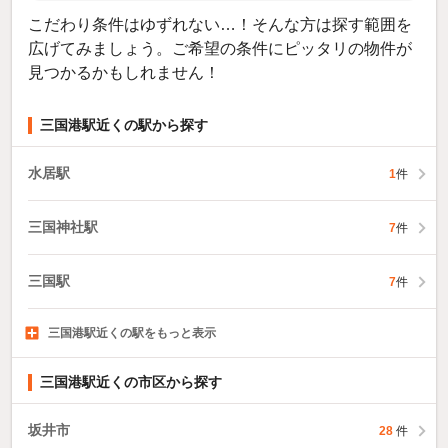
こだわり条件はゆずれない…！そんな方は探す範囲を
広げてみましょう。ご希望の条件にピッタリの物件が
見つかるかもしれません！
三国港駅近くの駅から探す
水居駅
1
件
三国神社駅
7
件
三国駅
7
件
三国港駅近くの駅をもっと表示
春江駅
丸岡駅
太郎丸エンゼルランド駅
20
6
件
件
5
件
三国港駅近くの市区から探す
坂井市
28
件