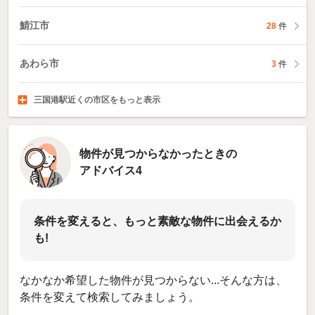
鯖江市
28
件
あわら市
3
件
三国港駅近くの市区をもっと表示
越前市
吉田郡永平寺町
大飯郡高浜町
福井市
25
92
件
件
1
件
10
件
物件が見つからなかったときの
アドバイス4
条件を変えると、もっと素敵な物件に出会えるか
も!
なかなか希望した物件が見つからない...そんな方は、
条件を変えて検索してみましょう。