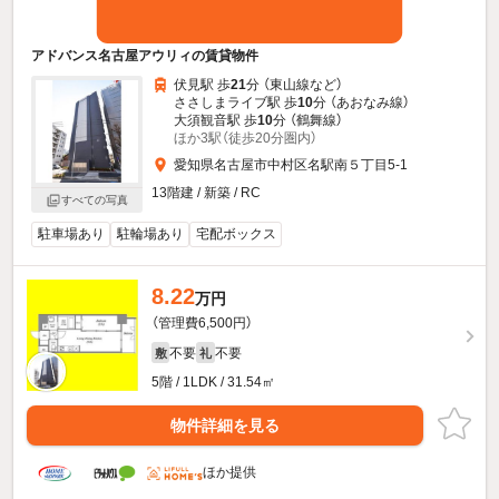
アドバンス名古屋アウリィの賃貸物件
伏見駅 歩
21
分 （東山線
など
）
ささしまライブ駅 歩
10
分 （あおなみ線）
大須観音駅 歩
10
分 （鶴舞線）
ほか3駅（徒歩20分圏内）
愛知県名古屋市中村区名駅南５丁目5-1
13階建 / 新築 / RC
すべての写真
駐車場あり
駐輪場あり
宅配ボックス
8.22
万円
（管理費6,500円）
不要
不要
敷
礼
5階 / 1LDK / 31.54㎡
物件詳細を見る
ほか提供