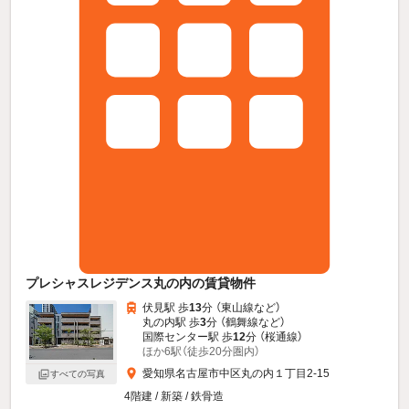
プレシャスレジデンス丸の内の賃貸物件
伏見駅 歩
13
分 （東山線
など
）
丸の内駅 歩
3
分 （鶴舞線
など
）
国際センター駅 歩
12
分 （桜通線）
ほか6駅（徒歩20分圏内）
愛知県名古屋市中区丸の内１丁目2-15
すべての写真
4階建 / 新築 / 鉄骨造