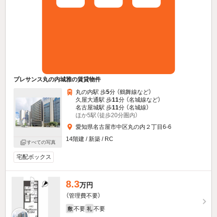
プレサンス丸の内城雅の賃貸物件
丸の内駅 歩
5
分 （鶴舞線
など
）
久屋大通駅 歩
11
分 （名城線
など
）
名古屋城駅 歩
11
分 （名城線）
ほか5駅（徒歩20分圏内）
愛知県名古屋市中区丸の内２丁目6-6
14階建 / 新築 / RC
すべての写真
宅配ボックス
8.3
万円
（管理費不要）
不要
不要
敷
礼