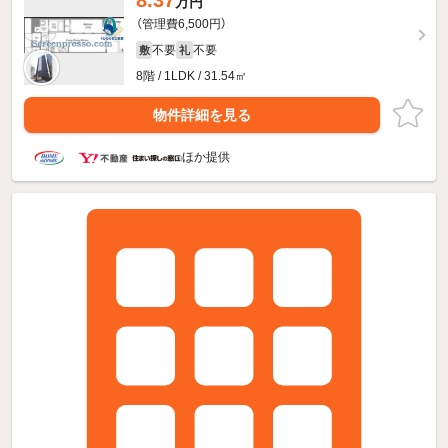
万円
（管理費6,500円）
不要
不要
敷
礼
8階 / 1LDK / 31.54㎡
物件詳細を見る
ほか提供