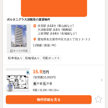
ポルタニグラ大須観音の賃貸物件
伏見駅 歩
12
分 （東山線
など
）
大須観音駅 歩
2
分 （鶴舞線）
上前津駅 歩
14
分 （名城線
など
）
愛知県名古屋市中区大須１丁目２３-３２
11階建 / 新築 / RC
すべての写真
駐車場あり
駐輪場あり
宅配ボックス
15.9
万円
（管理費10,000円）
不要
不要
敷
礼
6階 / 2LDK / 60.19㎡
物件詳細を見る