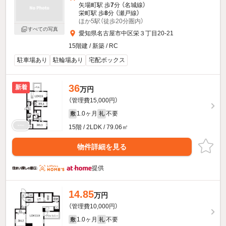
矢場町駅 歩
7
分 （名城線）
栄町駅 歩
8
分 （瀬戸線）
ほか5駅（徒歩20分圏内）
すべての写真
愛知県名古屋市中区栄３丁目20-21
15階建 / 新築 / RC
駐車場あり
駐輪場あり
宅配ボックス
36
新着
万円
（管理費15,000円）
1.0ヶ月
不要
敷
礼
15階 / 2LDK / 79.06㎡
物件詳細を見る
提供
14.85
万円
（管理費10,000円）
1.0ヶ月
不要
敷
礼