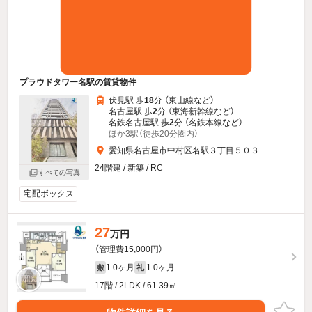
プラウドタワー名駅の賃貸物件
伏見駅 歩
18
分 （東山線
など
）
名古屋駅 歩
2
分 （東海新幹線
など
）
名鉄名古屋駅 歩
2
分 （名鉄本線
など
）
ほか3駅（徒歩20分圏内）
愛知県名古屋市中村区名駅３丁目５０３
24階建 / 新築 / RC
すべての写真
宅配ボックス
27
万円
（管理費15,000円）
1.0ヶ月
1.0ヶ月
敷
礼
17階 / 2LDK / 61.39㎡