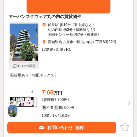
アーバンスクウェア丸の内の賃貸物件
伏見駅 歩
10
分 （東山線
など
）
丸の内駅 歩
2
分 （鶴舞線
など
）
国際センター駅 歩
7
分 （桜通線）
愛知県名古屋市中区丸の内１丁目6番32号
12階建 / 新築 / RC
すべての写真
駐輪場あり
宅配ボックス
7.65
万円
（管理費7,700円）
不要
95,000円
敷
礼
10階 / 1K / 28.3㎡
お問い合わせ
（無料）