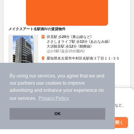
メイクスアート名駅南IVの賃貸物件
伏見駅 歩
20
分 （東山線
など
）
ささしまライブ駅 歩
12
分 （あおなみ線）
大須観音駅 歩
12
分 （鶴舞線）
ほか5駅（徒歩20分圏内）
愛知県名古屋市中村区名駅南３丁目１１-３５
13階建 / 1年 / RC
すべての写真
By using our services, you agree that we and
駐車場あり
駐輪場あり
our
partners
use cookies to improve
advertising and enhance your experience on
8.15
万円
アプリに切り替えて、サクサクお部屋探し
our services.
Privacy Policy
（管理費8,000円）
会員登録なしですぐ使える。マップ検索やお気に入り保存など、
不要
不要
敷
礼
アプリ限定の便利な機能が使えます！
OK
8階 / 1LDK / 29.91㎡
Web版で続行
アプリを開く
駅・沿線を変更
絞り込み条件を変更
物件詳細を見る