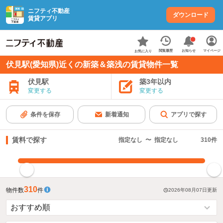
ニフティ不動産
ダウンロード
賃貸アプリ
お知らせ
閲覧履歴
マイページ
お気に入り
伏見駅(愛知県)近くの新築＆築浅の賃貸物件一覧
伏見駅
築3年以内
変更する
変更する
条件を保存
新着通知
アプリで探す
賃料で探す
指定なし
〜
指定なし
310
件
指定した賃料で絞り込む
310
物件数
件
2026年08月07日
更新