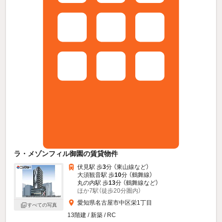
ラ・メゾンフィル御園の賃貸物件
伏見駅 歩
3
分 （東山線
など
）
大須観音駅 歩
10
分 （鶴舞線）
丸の内駅 歩
13
分 （鶴舞線
など
）
ほか7駅（徒歩20分圏内）
愛知県名古屋市中区栄1丁目
すべての写真
13階建 / 新築 / RC