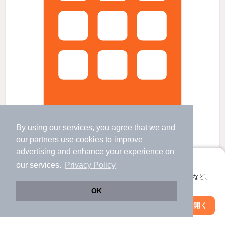
By using our services, you agree that we and
our
partners
use cookies to improve
advertising and enhance your experience on
ホワイトタウンＡの賃貸物件
アプリに切り替えて、サクサクお部屋探し
our services.
Privacy Policy
京成臼井駅 歩
4
分 （京成本線）
佐倉駅 歩
64
分 （総武線
など
）
会員登録なしですぐ使える。マップ検索やお気に入り保存など、
アプリ限定の便利な機能が使えます！
千葉県佐倉市王子台1丁目
OK
3階建 / 新築 / 木造
Web版で続行
アプリを開く
市区町村を変更
絞り込み条件を変更
すべての写真