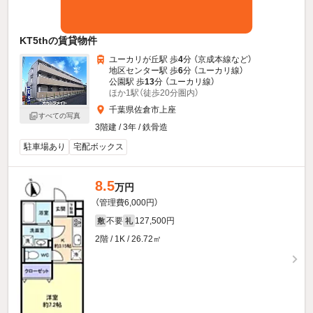
KT5thの賃貸物件
ユーカリが丘駅 歩
4
分 （京成本線
など
）
地区センター駅 歩
6
分 （ユーカリ線）
公園駅 歩
13
分 （ユーカリ線）
ほか1駅（徒歩20分圏内）
千葉県佐倉市上座
すべての写真
3階建 / 3年 / 鉄骨造
駐車場あり
宅配ボックス
8.5
万円
（管理費6,000円）
不要
127,500円
敷
礼
2階 / 1K / 26.72㎡