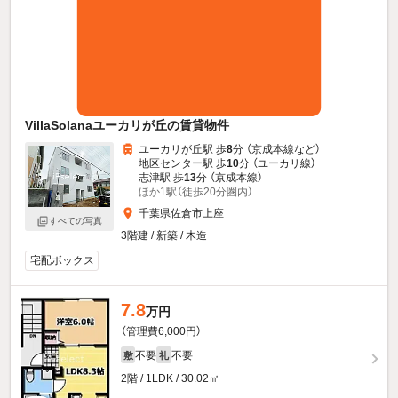
VillaSolanaユーカリが丘の賃貸物件
ユーカリが丘駅 歩
8
分 （京成本線
など
）
地区センター駅 歩
10
分 （ユーカリ線）
志津駅 歩
13
分 （京成本線）
ほか1駅（徒歩20分圏内）
千葉県佐倉市上座
すべての写真
3階建 / 新築 / 木造
宅配ボックス
7.8
万円
（管理費6,000円）
不要
不要
敷
礼
2階 / 1LDK / 30.02㎡