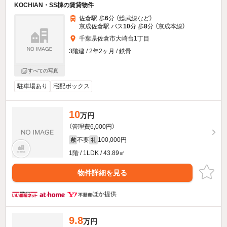
KOCHIAN・SS棟の賃貸物件
佐倉駅 歩
6
分 （総武線
など
）
京成佐倉駅 バス
10
分 歩
8
分 （京成本線）
千葉県佐倉市大崎台1丁目
3階建 / 2年2ヶ月 / 鉄骨
すべての写真
駐車場あり
宅配ボックス
10
万円
（管理費6,000円）
不要
100,000円
敷
礼
1階 / 1LDK / 43.89㎡
物件詳細を見る
ほか提供
9.8
万円