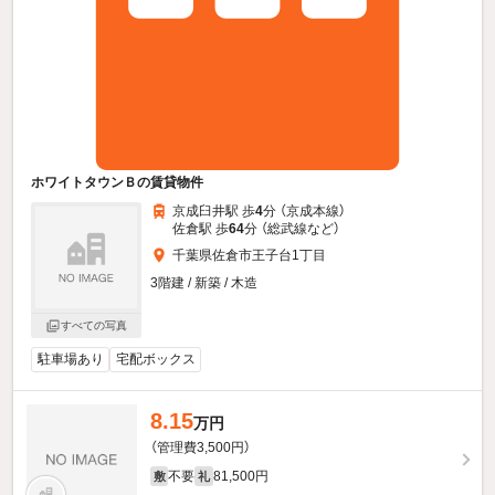
ホワイトタウンＢの賃貸物件
京成臼井駅 歩
4
分 （京成本線）
佐倉駅 歩
64
分 （総武線
など
）
千葉県佐倉市王子台1丁目
3階建 / 新築 / 木造
すべての写真
駐車場あり
宅配ボックス
8.15
万円
（管理費3,500円）
不要
81,500円
敷
礼