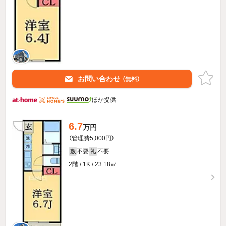
お問い合わせ
（無料）
ほか提供
6.7
万円
（管理費5,000円）
不要
不要
敷
礼
2階 / 1K / 23.18㎡