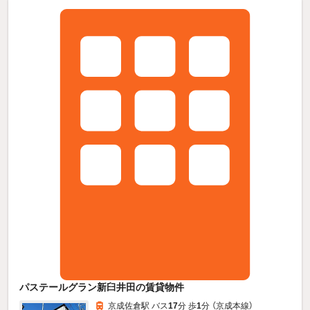
パステールグラン新臼井田の賃貸物件
京成佐倉駅 バス
17
分 歩
1
分 （京成本線）