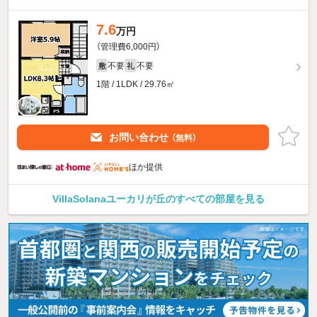
7.6
万円
（管理費6,000円）
不要
不要
敷
礼
1階 / 1LDK / 29.76㎡
お問い合わせ
（無料）
ほか提供
VillaSolanaユーカリが丘のすべての部屋を見る