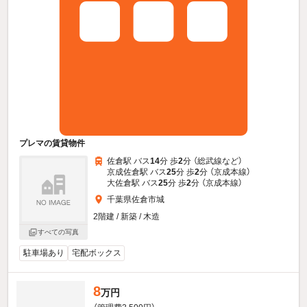
プレマの賃貸物件
佐倉駅 バス
14
分 歩
2
分 （総武線
など
）
京成佐倉駅 バス
25
分 歩
2
分 （京成本線）
大佐倉駅 バス
25
分 歩
2
分 （京成本線）
千葉県佐倉市城
2階建 / 新築 / 木造
すべての写真
駐車場あり
宅配ボックス
8
万円