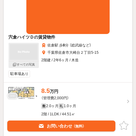
宍倉ハイツＤの賃貸物件
佐倉駅 歩
8
分 （総武線
など
）
千葉県佐倉市大崎台２丁目5-15
2階建 / 2年6ヶ月 / 木造
すべての写真
駐車場あり
8.5
万円
（管理費2,000円）
2.0ヶ月
1.0ヶ月
敷
礼
2階 / 1LDK / 44.51㎡
お問い合わせ
（無料）