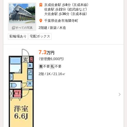
京成佐倉駅 歩
8
分 （京成本線）
佐倉駅 歩
22
分 （総武線
など
）
大佐倉駅 歩
36
分 （京成本線）
千葉県佐倉市海隣寺町
2階建 / 新築 / 木造
すべての写真
駐輪場あり
宅配ボックス
7.3
万円
（管理費6,000円）
不要
不要
敷
礼
2階 / 1K / 21.16㎡