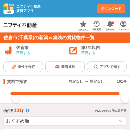
ニフティ不動産
ダウンロード
賃貸アプリ
お知らせ
閲覧履歴
マイページ
お気に入り
佐倉市(千葉県)の新築＆築浅の賃貸物件一覧
佐倉市
築3年以内
変更する
変更する
条件を保存
新着通知
アプリで探す
賃料で探す
指定なし
〜
指定なし
101
件
指定した賃料で絞り込む
101
物件数
件
2026年08月01日
更新