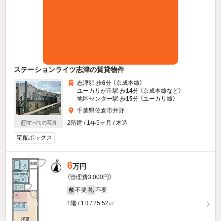
ステーションライツ志津の賃貸物件
志津駅 歩
6
分 （京成本線）
ユーカリが丘駅 歩
14
分 （京成本線
など
）
地区センター駅 歩
15
分 （ユーカリ線）
千葉県佐倉市井野
2階建 / 1年5ヶ月 / 木造
すべての写真
宅配ボックス
6
万円
（管理費3,000円）
不要
不要
敷
礼
1階 / 1R / 25.52㎡