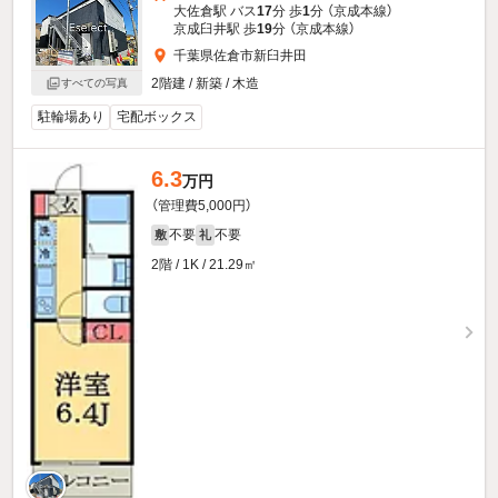
大佐倉駅 バス
17
分 歩
1
分 （京成本線）
京成臼井駅 歩
19
分 （京成本線）
千葉県佐倉市新臼井田
2階建 / 新築 / 木造
すべての写真
駐輪場あり
宅配ボックス
6.3
万円
（管理費5,000円）
不要
不要
敷
礼
2階 / 1K / 21.29㎡