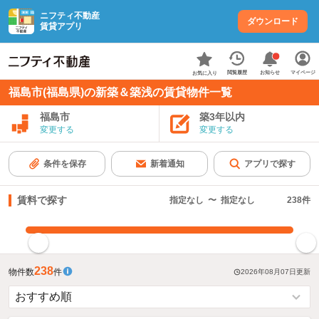
ニフティ不動産
ダウンロード
賃貸アプリ
お知らせ
閲覧履歴
マイページ
お気に入り
福島市(福島県)の新築＆築浅の賃貸物件一覧
福島市
築3年以内
変更する
変更する
条件を保存
新着通知
アプリで探す
賃料で探す
指定なし
〜
指定なし
238
件
指定した賃料で絞り込む
238
物件数
件
2026年08月07日
更新