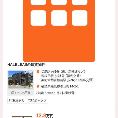
HALELEAIIの賃貸物件
福島駅 歩
5
分 （東北新幹線
など
）
曽根田駅 歩
25
分 （福島交通）
美術館図書館前駅 歩
26
分 （福島交通）
福島県福島市春日町14-2-1
すべての写真
2階建 / 2年5ヶ月 / 軽量鉄骨
駐車場あり
宅配ボックス
12.8
万円