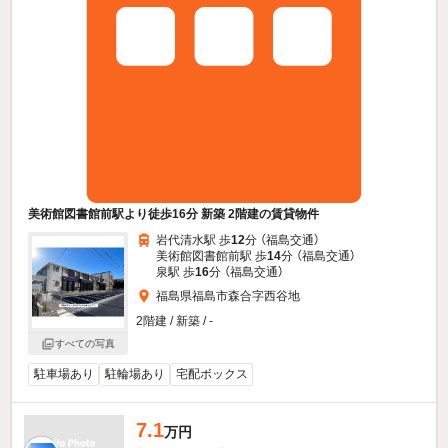
美術館図書館前駅より徒歩16分 新築 2階建の賃貸物件
岩代清水駅 歩
12
分 （福島交通）
美術館図書館前駅 歩
14
分 （福島交通）
泉駅 歩
16
分 （福島交通）
福島県福島市森合字西谷地
2階建 / 新築 / -
すべての写真
駐車場あり
駐輪場あり
宅配ボックス
7.1
万円