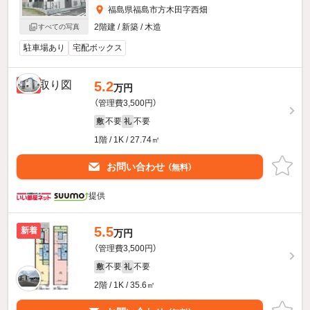
福島県福島市方木田字西畑
2階建 / 新築 / 木造
すべての写真
駐車場あり
宅配ボックス
5.2
新着
万円
（管理費3,500円）
不要
不要
敷
礼
1階 / 1K / 27.74㎡
お問い合わせ
（無料）
提供
5.5
新着
万円
（管理費3,500円）
不要
不要
敷
礼
2階 / 1K / 35.6㎡