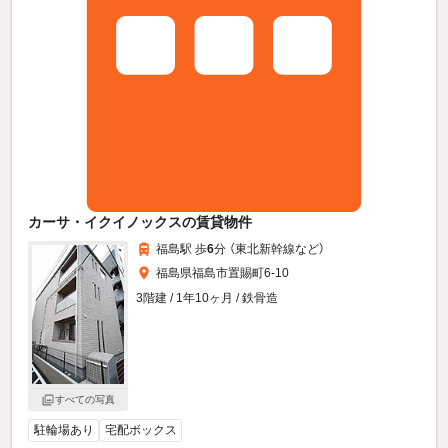
カーサ・イクイノックスの賃貸物件
福島駅 歩
6
分 （東北新幹線
など
）
福島県福島市置賜町6-10
3階建 / 1年10ヶ月 / 鉄骨造
すべての写真
駐輪場あり
宅配ボックス