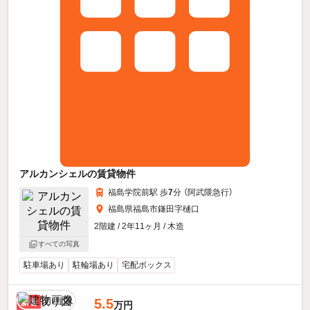
アルカンシェルの賃貸物件
福島学院前駅 歩
7
分 （阿武隈急行）
福島県福島市鎌田字樋口
2階建 / 2年11ヶ月 / 木造
すべての写真
駐車場あり
駐輪場あり
宅配ボックス
5.5
新着
万円