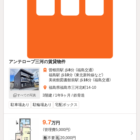
アンテロープ三河の賃貸物件
曽根田駅 歩
8
分 （福島交通）
福島駅 歩
10
分 （東北新幹線
など
）
美術館図書館前駅 歩
16
分 （福島交通）
福島県福島市三河北町14-10
3階建 / 1年9ヶ月 / 鉄骨造
すべての写真
駐車場あり
駐輪場あり
宅配ボックス
9.7
万円
（管理費5,000円）
不要
20,000円
敷
礼