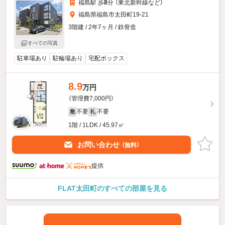
福島駅 歩
8
分 （東北新幹線
など
）
福島県福島市太田町19-21
3階建 / 2年7ヶ月 / 鉄骨造
すべての写真
駐車場あり
駐輪場あり
宅配ボックス
8.9
万円
（管理費7,000円）
不要
不要
敷
礼
1階 / 1LDK / 45.97㎡
お問い合わせ
（無料）
提供
FLAT太田町のすべての部屋を見る