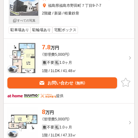
福島県福島市野田町７丁目9-7-7
2階建 / 新築 / 軽量鉄骨
すべての写真
駐車場あり
駐輪場あり
宅配ボックス
7.8
万円
（管理費5,000円）
不要
1.0ヶ月
敷
礼
1階 / 1LDK / 41.48㎡
お問い合わせ
（無料）
提供
8
万円
（管理費5,000円）
不要
1.0ヶ月
敷
礼
1階 / 1LDK / 47.33㎡