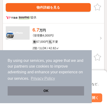
物件詳細を見る
提供
6.7
万円
（管理費4,000円）
67,000円
不要
敷
礼
2階 / 1LDK / 42.82㎡
物件詳細を見る
By using our services, you agree that we and
our
partners
use cookies to improve
提供
advertising and enhance your experience on
アプリに切り替えて、サクサクお部屋探し
our services.
Privacy Policy
6.1
万円
会員登録なしですぐ使える。マップ検索やお気に入り保存など、
（管理費4,000円）
アプリ限定の便利な機能が使えます！
OK
61,000円
不要
敷
礼
Web版で続行
アプリを開く
1階 / 1K / 33.56㎡
市区町村を変更
絞り込み条件を変更