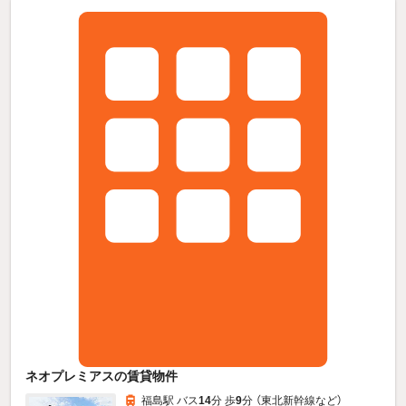
ネオプレミアスの賃貸物件
福島駅 バス
14
分 歩
9
分 （東北新幹線
など
）