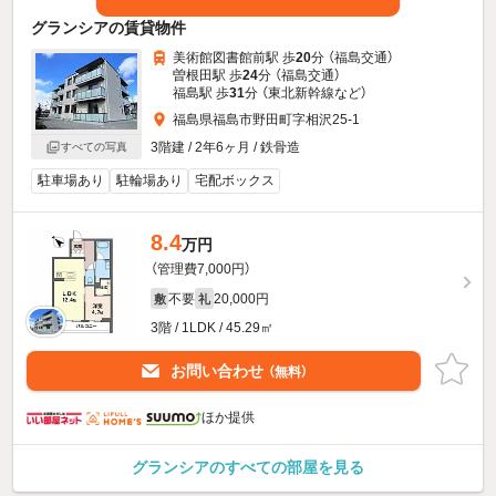
グランシアの賃貸物件
美術館図書館前駅 歩
20
分 （福島交通）
曽根田駅 歩
24
分 （福島交通）
福島駅 歩
31
分 （東北新幹線
など
）
福島県福島市野田町字相沢25-1
3階建 / 2年6ヶ月 / 鉄骨造
すべての写真
駐車場あり
駐輪場あり
宅配ボックス
8.4
万円
（管理費7,000円）
不要
20,000円
敷
礼
3階 / 1LDK / 45.29㎡
お問い合わせ
（無料）
ほか提供
グランシアのすべての部屋を見る