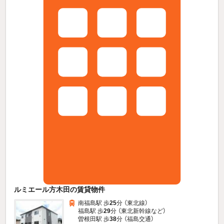
ルミエール方木田の賃貸物件
南福島駅 歩
25
分 （東北線）
福島駅 歩
29
分 （東北新幹線
など
）
曽根田駅 歩
38
分 （福島交通）