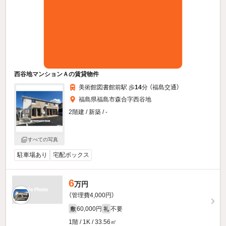
西谷地マンションＡの賃貸物件
美術館図書館前駅 歩
14
分 （福島交通）
福島県福島市森合字西谷地
2階建 / 新築 / -
すべての写真
駐車場あり
宅配ボックス
6
万円
（管理費4,000円）
60,000円
不要
敷
礼
1階 / 1K / 33.56㎡