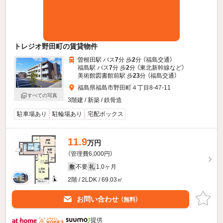
トレジオ野田町の賃貸物件
曽根田駅 バス
7
分 歩
2
分 （福島交通）
福島駅 バス
7
分 歩
2
分 （東北新幹線
など
）
美術館図書館前駅 歩
23
分 （福島交通）
福島県福島市野田町４丁目8-47-11
すべての写真
3階建 / 新築 / 鉄骨造
駐車場あり
駐輪場あり
宅配ボックス
11.9
万円
（管理費6,000円）
不要
1.0ヶ月
敷
礼
2階 / 2LDK / 69.03㎡
お問い合わせ
（無料）
提供