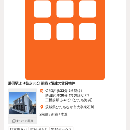
勝田駅より徒歩30分 新築 2階建の賃貸物件
佐和駅 歩
33
分 （常磐線）
勝田駅 歩
30
分 （常磐線
など
）
工機前駅 歩
40
分 （ひたち海浜）
茨城県ひたちなか市大字東石川
2階建 / 新築 / 木造
すべての写真
駐車場あり
駐輪場あり
宅配ボックス