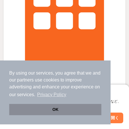
佐和駅より徒歩42分 築1年5ヶ月 2階建の賃貸物件
By using our services, you agree that we and
our
partners
use cookies to improve
佐和駅 歩
37
分 （常磐線）
勝田駅 歩
64
分 （常磐線
など
）
advertising and enhance your experience on
金上駅 歩
73
分 （ひたち海浜）
アプリに切り替えて、サクサクお部屋探し
our services.
Privacy Policy
茨城県ひたちなか市大字足崎
会員登録なしですぐ使える。マップ検索やお気に入り保存など、
2階建 / 1年5ヶ月 / 鉄骨造
アプリ限定の便利な機能が使えます！
OK
すべての写真
Web版で続行
アプリを開く
駐車場あり
駐輪場あり
宅配ボックス
駅・沿線を変更
絞り込み条件を変更