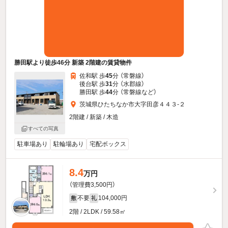
勝田駅より徒歩46分 新築 2階建の賃貸物件
佐和駅 歩
45
分 （常磐線）
後台駅 歩
31
分 （水郡線）
勝田駅 歩
44
分 （常磐線
など
）
茨城県ひたちなか市大字田彦４４３-２
2階建 / 新築 / 木造
すべての写真
駐車場あり
駐輪場あり
宅配ボックス
8.4
万円
（管理費3,500円）
不要
104,000円
敷
礼
2階 / 2LDK / 59.58㎡