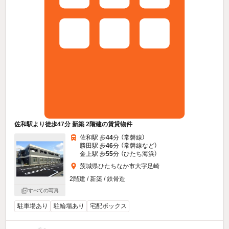
佐和駅より徒歩47分 新築 2階建の賃貸物件
佐和駅 歩
44
分 （常磐線）
勝田駅 歩
46
分 （常磐線
など
）
金上駅 歩
55
分 （ひたち海浜）
茨城県ひたちなか市大字足崎
2階建 / 新築 / 鉄骨造
すべての写真
駐車場あり
駐輪場あり
宅配ボックス