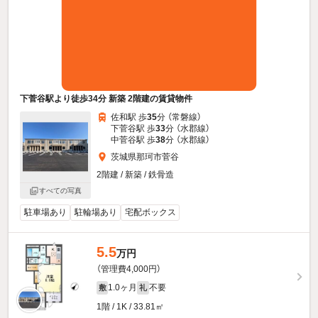
下菅谷駅より徒歩34分 新築 2階建の賃貸物件
佐和駅 歩
35
分 （常磐線）
下菅谷駅 歩
33
分 （水郡線）
中菅谷駅 歩
38
分 （水郡線）
茨城県那珂市菅谷
2階建 / 新築 / 鉄骨造
すべての写真
駐車場あり
駐輪場あり
宅配ボックス
5.5
万円
（管理費4,000円）
1.0ヶ月
不要
敷
礼
1階 / 1K / 33.81㎡