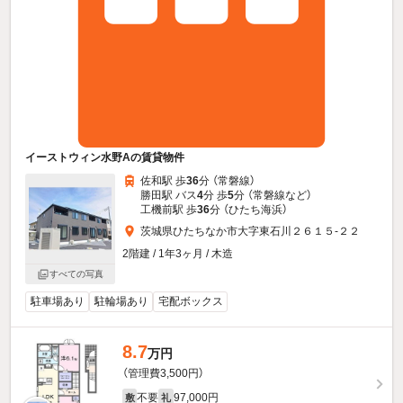
イーストウィン水野Aの賃貸物件
佐和駅 歩
36
分 （常磐線）
勝田駅 バス
4
分 歩
5
分 （常磐線
など
）
工機前駅 歩
36
分 （ひたち海浜）
茨城県ひたちなか市大字東石川２６１５-２２
2階建 / 1年3ヶ月 / 木造
すべての写真
駐車場あり
駐輪場あり
宅配ボックス
8.7
万円
（管理費3,500円）
不要
97,000円
敷
礼