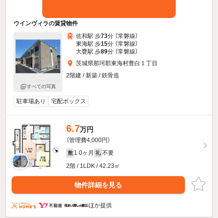
ウインヴィラの賃貸物件
佐和駅 歩
73
分 （常磐線）
東海駅 歩
15
分 （常磐線）
大甕駅 歩
89
分 （常磐線）
茨城県那珂郡東海村豊白１丁目
2階建 / 新築 / 鉄骨造
すべての写真
駐車場あり
宅配ボックス
6.7
万円
（管理費4,000円）
1.0ヶ月
不要
敷
礼
2階 / 1LDK / 42.23㎡
物件詳細を見る
ほか提供