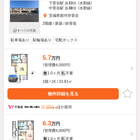
下菅谷駅 歩
33
分 （水郡線）
中菅谷駅 歩
38
分 （水郡線）
茨城県那珂市菅谷
2階建 / 新築 / 鉄骨造
すべての写真
駐車場あり
駐輪場あり
宅配ボックス
5.7
万円
（管理費4,000円）
1.0ヶ月
不要
敷
礼
1階 / 1K / 33.81㎡
物件詳細を見る
ほか提供
6.3
万円
（管理費4,000円）
1.0ヶ月
不要
敷
礼