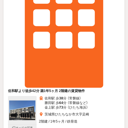
佐和駅より徒歩42分 築1年5ヶ月 2階建の賃貸物件
佐和駅 歩
38
分 （常磐線）
勝田駅 歩
64
分 （常磐線
など
）
金上駅 歩
73
分 （ひたち海浜）
茨城県ひたちなか市大字足崎
2階建 / 1年5ヶ月 / 鉄骨造
すべての写真