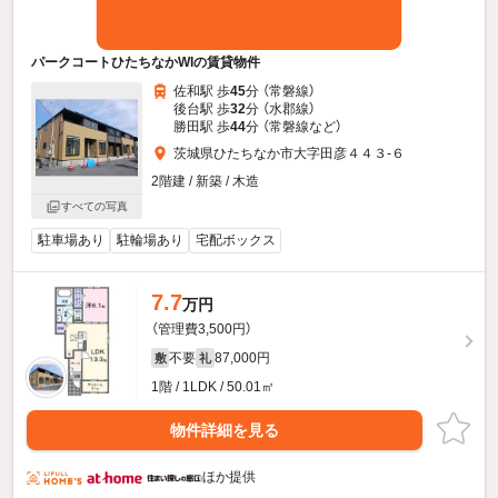
パークコートひたちなかWIの賃貸物件
佐和駅 歩
45
分 （常磐線）
後台駅 歩
32
分 （水郡線）
勝田駅 歩
44
分 （常磐線
など
）
茨城県ひたちなか市大字田彦４４３-６
2階建 / 新築 / 木造
すべての写真
駐車場あり
駐輪場あり
宅配ボックス
7.7
万円
（管理費3,500円）
不要
87,000円
敷
礼
1階 / 1LDK / 50.01㎡
物件詳細を見る
ほか提供