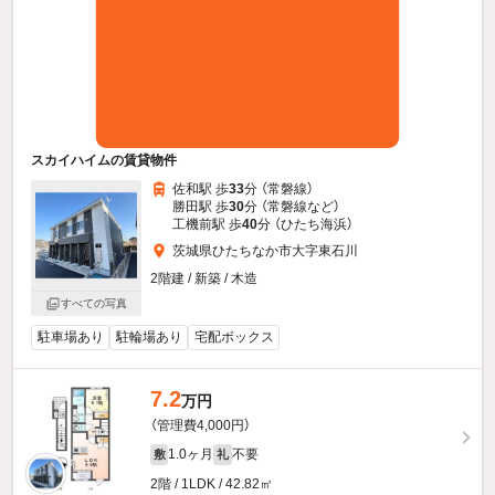
スカイハイムの賃貸物件
佐和駅 歩
33
分 （常磐線）
勝田駅 歩
30
分 （常磐線
など
）
工機前駅 歩
40
分 （ひたち海浜）
茨城県ひたちなか市大字東石川
2階建 / 新築 / 木造
すべての写真
駐車場あり
駐輪場あり
宅配ボックス
7.2
万円
（管理費4,000円）
1.0ヶ月
不要
敷
礼
2階 / 1LDK / 42.82㎡