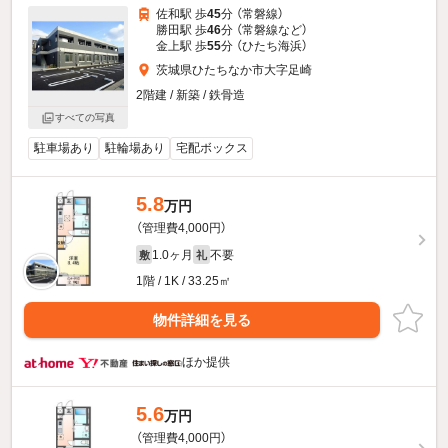
佐和駅 歩
45
分 （常磐線）
勝田駅 歩
46
分 （常磐線
など
）
金上駅 歩
55
分 （ひたち海浜）
茨城県ひたちなか市大字足崎
2階建 / 新築 / 鉄骨造
すべての写真
駐車場あり
駐輪場あり
宅配ボックス
5.8
万円
（管理費4,000円）
1.0ヶ月
不要
敷
礼
1階 / 1K / 33.25㎡
物件詳細を見る
ほか提供
5.6
万円
（管理費4,000円）