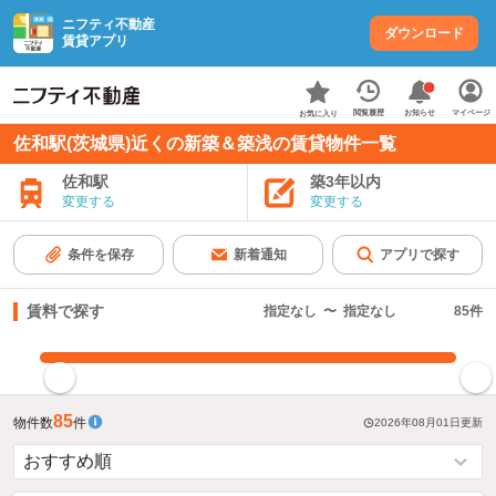
ニフティ不動産
ダウンロード
賃貸アプリ
お知らせ
閲覧履歴
マイページ
お気に入り
佐和駅(茨城県)近くの新築＆築浅の賃貸物件一覧
佐和駅
築3年以内
変更する
変更する
条件を保存
新着通知
アプリで探す
賃料で探す
指定なし
〜
指定なし
85
件
指定した賃料で絞り込む
85
物件数
件
2026年08月01日
更新