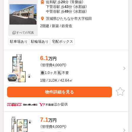
佐和駅 歩
20
分 （常磐線）
下菅谷駅 歩
43
分 （水郡線）
中菅谷駅 歩
49
分 （水郡線）
茨城県ひたちなか市大字稲田
2階建 / 新築 / 鉄骨造
すべての写真
駐車場あり
駐輪場あり
宅配ボックス
6.1
万円
（管理費4,000円）
1.0ヶ月
不要
敷
礼
1階 / 1LDK / 42.64㎡
物件詳細を見る
ほか提供
7.1
万円
（管理費4,000円）