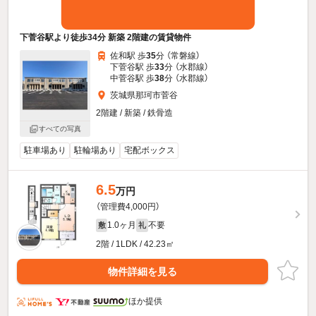
下菅谷駅より徒歩34分 新築 2階建の賃貸物件
佐和駅 歩
35
分 （常磐線）
下菅谷駅 歩
33
分 （水郡線）
中菅谷駅 歩
38
分 （水郡線）
茨城県那珂市菅谷
2階建 / 新築 / 鉄骨造
すべての写真
駐車場あり
駐輪場あり
宅配ボックス
6.5
万円
（管理費4,000円）
1.0ヶ月
不要
敷
礼
2階 / 1LDK / 42.23㎡
物件詳細を見る
ほか提供