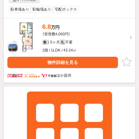
駐車場あり
駐輪場あり
宅配ボックス
6.8
万円
（管理費4,000円）
1.0ヶ月
不要
敷
礼
1階 / 1LDK / 43.24㎡
物件詳細を見る
ほか提供