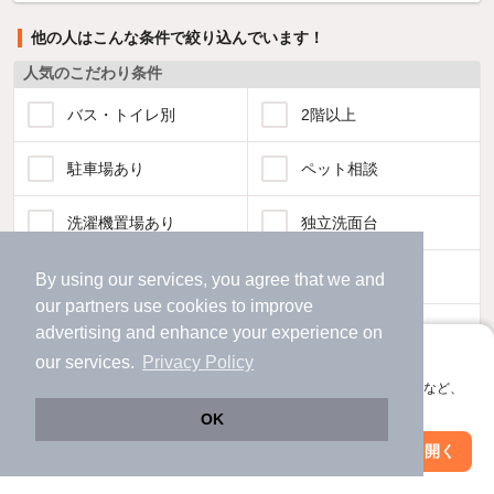
他の人はこんな条件で絞り込んでいます！
人気のこだわり条件
バス・トイレ別
2階以上
駐車場あり
ペット相談
洗濯機置場あり
独立洗面台
エアコンあり
都市ガス
By using our services, you agree that we and
our
partners
use cookies to improve
温水洗浄便座
オートロック
advertising and enhance your experience on
アプリに切り替えて、サクサクお部屋探し
our services.
Privacy Policy
コンロ2口以上
追焚き機能
会員登録なしですぐ使える。マップ検索やお気に入り保存など、
アプリ限定の便利な機能が使えます！
OK
TV付インターホン
角部屋
Web版で続行
アプリを開く
駅・沿線を変更
絞り込み条件を変更
新着のみ
インターネット無料