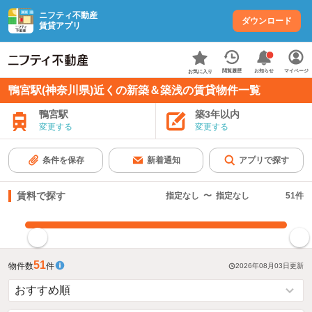
ニフティ不動産
ダウンロード
賃貸アプリ
お知らせ
閲覧履歴
マイページ
お気に入り
鴨宮駅(神奈川県)近くの新築＆築浅の賃貸物件一覧
鴨宮駅
築3年以内
変更する
変更する
条件を保存
新着通知
アプリで探す
賃料で探す
指定なし
〜
指定なし
51
件
指定した賃料で絞り込む
51
物件数
件
2026年08月03日
更新