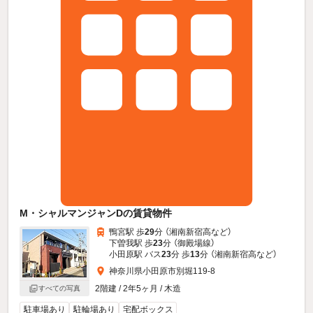
M・シャルマンジャンDの賃貸物件
鴨宮駅 歩
29
分 （湘南新宿高
など
）
下曽我駅 歩
23
分 （御殿場線）
小田原駅 バス
23
分 歩
13
分 （湘南新宿高
など
）
神奈川県小田原市別堀119-8
2階建 / 2年5ヶ月 / 木造
すべての写真
駐車場あり
駐輪場あり
宅配ボックス