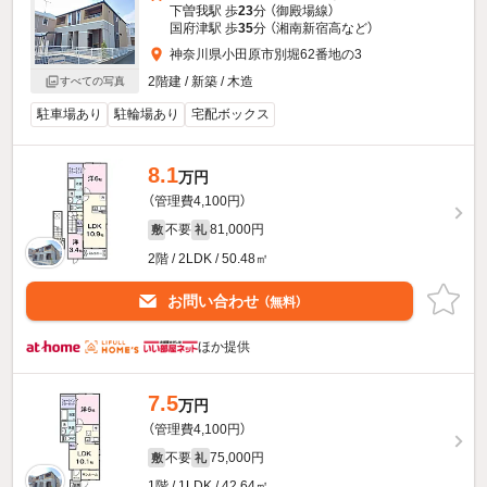
下曽我駅 歩
23
分 （御殿場線）
国府津駅 歩
35
分 （湘南新宿高
など
）
神奈川県小田原市別堀62番地の3
2階建 / 新築 / 木造
すべての写真
駐車場あり
駐輪場あり
宅配ボックス
8.1
万円
（管理費4,100円）
不要
81,000円
敷
礼
2階 / 2LDK / 50.48㎡
お問い合わせ
（無料）
ほか提供
7.5
万円
（管理費4,100円）
不要
75,000円
敷
礼
1階 / 1LDK / 42.64㎡