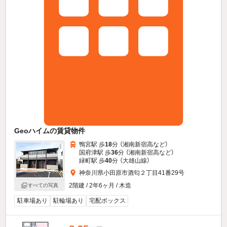
Geoハイムの賃貸物件
鴨宮駅 歩
18
分 （湘南新宿高
など
）
国府津駅 歩
36
分 （湘南新宿高
など
）
緑町駅 歩
40
分 （大雄山線）
神奈川県小田原市酒匂２丁目41番29号
2階建 / 2年6ヶ月 / 木造
すべての写真
駐車場あり
駐輪場あり
宅配ボックス