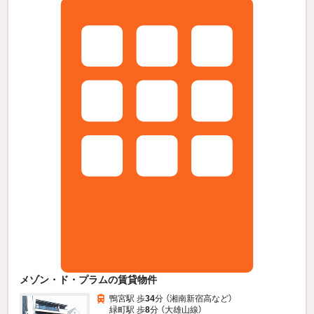
メゾン・ド・プラムの賃貸物件
鴨宮駅 歩
34
分 （湘南新宿高
など
）
緑町駅 歩
8
分 （大雄山線）