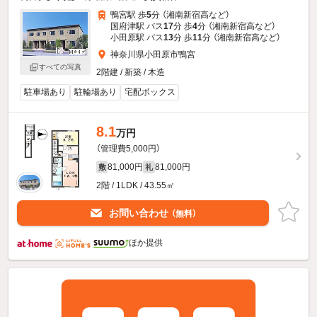
鴨宮駅 歩
5
分 （湘南新宿高
など
）
国府津駅 バス
17
分 歩
4
分 （湘南新宿高
など
）
小田原駅 バス
13
分 歩
11
分 （湘南新宿高
など
）
神奈川県小田原市鴨宮
すべての写真
2階建 / 新築 / 木造
駐車場あり
駐輪場あり
宅配ボックス
8.1
万円
（管理費5,000円）
81,000円
81,000円
敷
礼
2階 / 1LDK / 43.55㎡
お問い合わせ
（無料）
ほか提供