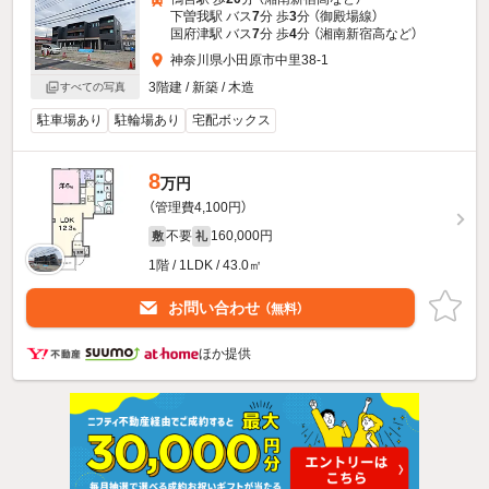
下曽我駅 バス
7
分 歩
3
分 （御殿場線）
国府津駅 バス
7
分 歩
4
分 （湘南新宿高
など
）
神奈川県小田原市中里38-1
3階建 / 新築 / 木造
すべての写真
駐車場あり
駐輪場あり
宅配ボックス
8
万円
（管理費4,100円）
不要
160,000円
敷
礼
1階 / 1LDK / 43.0㎡
お問い合わせ
（無料）
ほか提供