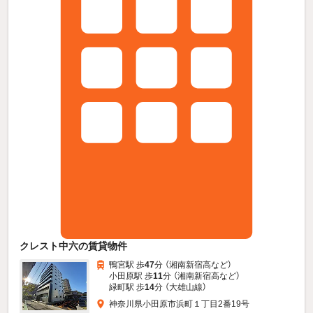
クレスト中六の賃貸物件
鴨宮駅 歩
47
分 （湘南新宿高
など
）
小田原駅 歩
11
分 （湘南新宿高
など
）
緑町駅 歩
14
分 （大雄山線）
神奈川県小田原市浜町１丁目2番19号