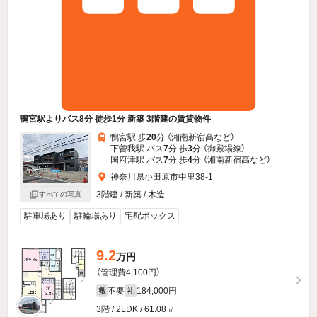
鴨宮駅よりバス8分 徒歩1分 新築 3階建の賃貸物件
鴨宮駅 歩
20
分 （湘南新宿高
など
）
下曽我駅 バス
7
分 歩
3
分 （御殿場線）
国府津駅 バス
7
分 歩
4
分 （湘南新宿高
など
）
神奈川県小田原市中里38-1
3階建 / 新築 / 木造
すべての写真
駐車場あり
駐輪場あり
宅配ボックス
9.2
万円
（管理費4,100円）
不要
184,000円
敷
礼
3階 / 2LDK / 61.08㎡