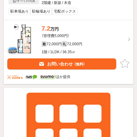
すべての写真
2階建 / 新築 / 木造
駐車場あり
駐輪場あり
宅配ボックス
7.2
万円
（管理費5,000円）
72,000円
72,000円
敷
礼
1階 / 1LDK / 36.35㎡
お問い合わせ
（無料）
ほか提供