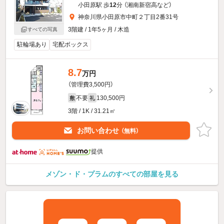
小田原駅 歩
12
分 （湘南新宿高
など
）
神奈川県小田原市中町２丁目2番31号
3階建 / 1年5ヶ月 / 木造
すべての写真
駐輪場あり
宅配ボックス
8.7
万円
（管理費3,500円）
不要
130,500円
敷
礼
3階 / 1K / 31.21㎡
お問い合わせ
（無料）
提供
メゾン・ド・プラムのすべての部屋を見る