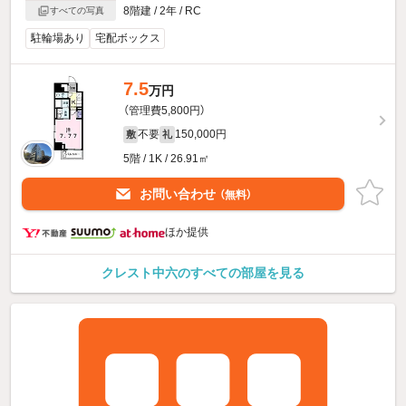
8階建 / 2年 / RC
すべての写真
駐輪場あり
宅配ボックス
7.5
万円
（管理費5,800円）
不要
150,000円
敷
礼
5階 / 1K / 26.91㎡
お問い合わせ
（無料）
ほか提供
クレスト中六のすべての部屋を見る