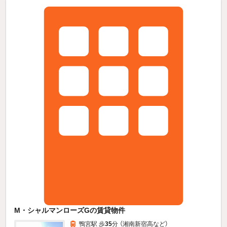
M・シャルマンローズGの賃貸物件
鴨宮駅 歩
35
分 （湘南新宿高
など
）