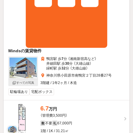
Mindsの賃貸物件
鴨宮駅 歩
7
分 （湘南新宿高
など
）
井細田駅 歩
30
分 （大雄山線）
緑町駅 歩
32
分 （大雄山線）
神奈川県小田原市南鴨宮２丁目28番27号
3階建 / 1年2ヶ月 / 木造
すべての写真
駐輪場あり
宅配ボックス
6.7
万円
（管理費3,500円）
不要
67,000円
敷
礼
1階 / 1K / 31.21㎡