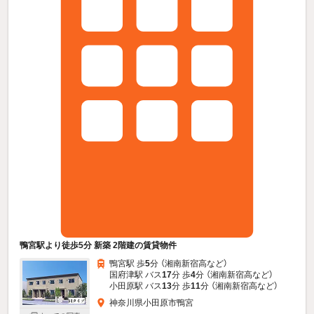
鴨宮駅より徒歩5分 新築 2階建の賃貸物件
鴨宮駅 歩
5
分 （湘南新宿高
など
）
国府津駅 バス
17
分 歩
4
分 （湘南新宿高
など
）
小田原駅 バス
13
分 歩
11
分 （湘南新宿高
など
）
神奈川県小田原市鴨宮