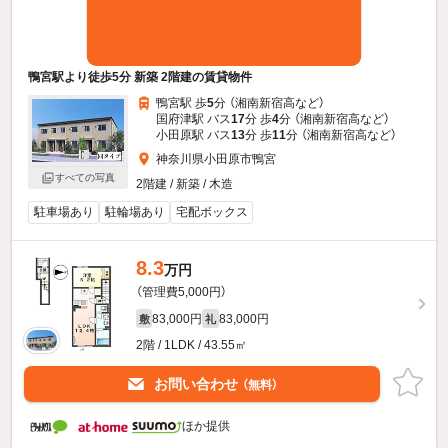
鴨宮駅より徒歩5分 新築 2階建の賃貸物件
鴨宮駅 歩
5
分 （湘南新宿高
など
）
国府津駅 バス
17
分 歩
4
分 （湘南新宿高
など
）
小田原駅 バス
13
分 歩
11
分 （湘南新宿高
など
）
神奈川県小田原市鴨宮
すべての写真
2階建 / 新築 / 木造
駐車場あり
駐輪場あり
宅配ボックス
8.3
万円
（管理費5,000円）
83,000円
83,000円
敷
礼
2階 / 1LDK / 43.55㎡
お問い合わせ
（無料）
ほか提供