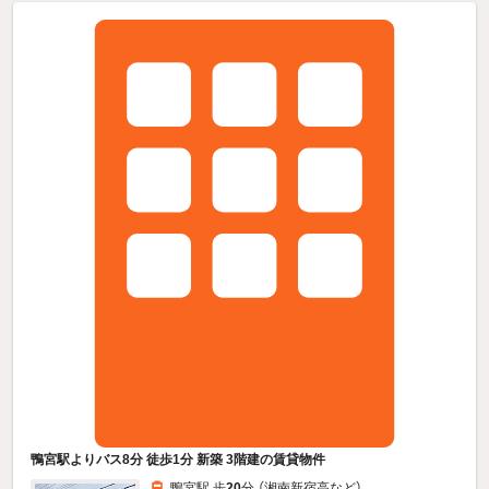
鴨宮駅よりバス8分 徒歩1分 新築 3階建の賃貸物件
鴨宮駅 歩
20
分 （湘南新宿高
など
）