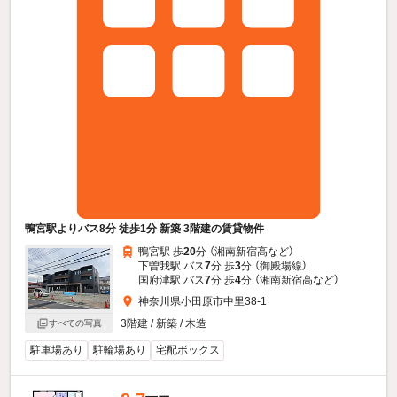
鴨宮駅よりバス8分 徒歩1分 新築 3階建の賃貸物件
鴨宮駅 歩
20
分 （湘南新宿高
など
）
下曽我駅 バス
7
分 歩
3
分 （御殿場線）
国府津駅 バス
7
分 歩
4
分 （湘南新宿高
など
）
神奈川県小田原市中里38-1
3階建 / 新築 / 木造
すべての写真
駐車場あり
駐輪場あり
宅配ボックス