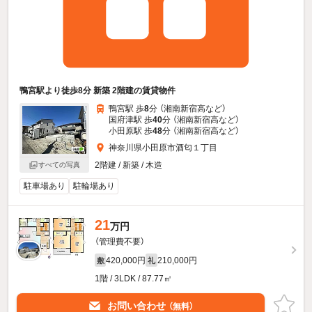
鴨宮駅より徒歩8分 新築 2階建の賃貸物件
鴨宮駅 歩
8
分 （湘南新宿高
など
）
国府津駅 歩
40
分 （湘南新宿高
など
）
小田原駅 歩
48
分 （湘南新宿高
など
）
神奈川県小田原市酒匂１丁目
2階建 / 新築 / 木造
すべての写真
駐車場あり
駐輪場あり
21
万円
（管理費不要）
420,000円
210,000円
敷
礼
1階 / 3LDK / 87.77㎡
お問い合わせ
（無料）