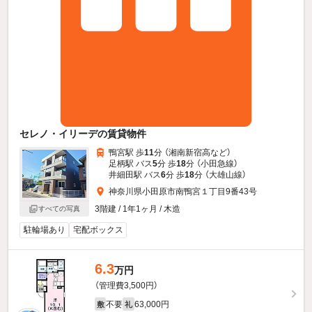
セレノ・イリーデの賃貸物件
鴨宮駅 歩
11
分 （湘南新宿高
など
）
足柄駅 バス
5
分 歩
18
分 （小田急線）
井細田駅 バス
6
分 歩
18
分 （大雄山線）
神奈川県小田原市南鴨宮１丁目9番43号
3階建 / 1年1ヶ月 / 木造
すべての写真
駐輪場あり
宅配ボックス
6.3
万円
（管理費3,500円）
不要
63,000円
敷
礼