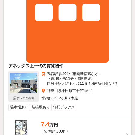
アネックス上千代の賃貸物件
鴨宮駅 歩
40
分 （湘南新宿高
など
）
下曽我駅 歩
11
分 （御殿場線）
国府津駅 バス
9
分 歩
11
分 （湘南新宿高
など
）
神奈川県小田原市千代150-1
2階建 / 1年2ヶ月 / 木造
すべての写真
駐車場あり
駐輪場あり
宅配ボックス
7.4
万円
（管理費4,600円）