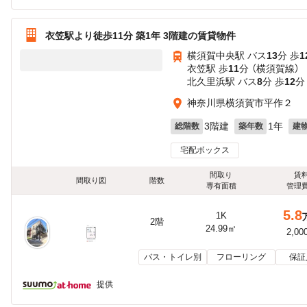
衣笠駅より徒歩11分 築1年 3階建の賃貸物件
横須賀中央駅 バス
13
分 歩
1
衣笠駅 歩
11
分 （横須賀線）
北久里浜駅 バス
8
分 歩
12
分
神奈川県横須賀市平作２
3階建
1年
総階数
築年数
建
宅配ボックス
間取り
賃
間取り図
階数
専有面積
管理
5.8
1K
2階
24.99㎡
2,00
バス・トイレ別
フローリング
保証
提供