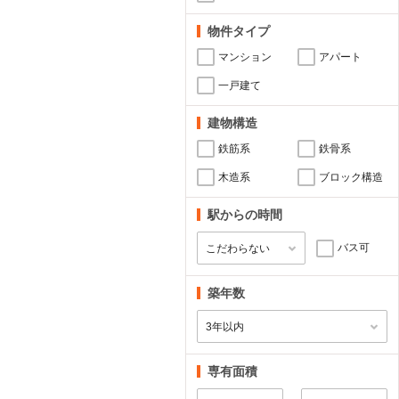
物件タイプ
マンション
アパート
一戸建て
建物構造
鉄筋系
鉄骨系
木造系
ブロック構造
駅からの時間
バス可
築年数
専有面積