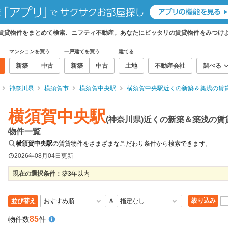
の賃貸物件をまとめて検索、ニフティ不動産。あなたにピッタリの賃貸物件をみつけ
マンションを買う
一戸建てを買う
建てる
新築
中古
新築
中古
土地
不動産会社
調べる
神奈川県
横須賀市
横須賀中央駅
横須賀中央駅近くの新築＆築浅の賃
横須賀中央駅
(神奈川県)近くの新築＆築浅の賃
物件一覧
横須賀中央駅
の賃貸物件をさまざまなこだわり条件から検索できます。
2026年08月04日
更新
現在の選択条件：
築3年以内
絞り込み
並び替え
＆
85
物件数
件