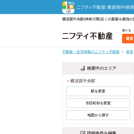
横須賀中央駅(神奈川県)近くの新築＆築浅
借りる
賃貸
不動産・住宅情報のニフティ不動産
賃貸
検索中のエリア
横須賀中央駅
駅を変更
市区町村を変更
地図から探す
詳細条件を編集