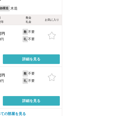
木造
物構造
料
敷金
お気に入り
費等
礼金
不要
敷
万円
不要
0円
礼
詳細を見る
不要
敷
万円
不要
0円
礼
詳細を見る
べての部屋を見る