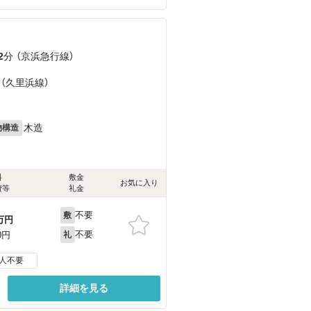
2
分 （京浜急行線）
 （久里浜線）
木造
物構造
料
敷金
お気に入り
費等
礼金
不要
敷
万円
不要
0円
礼
人不要
詳細を見る