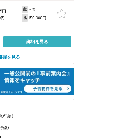
不要
敷
万円
150,000円
0円
礼
詳細を見る
部屋を見る
急行線）
）
行線）
４