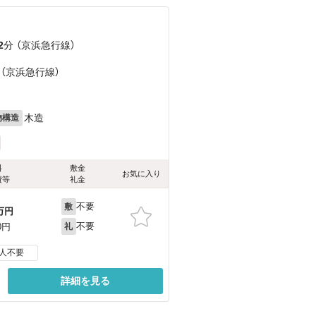
2
分 （京浜急行線）
 （京浜急行線）
木造
物構造
料
敷金
お気に入り
費等
礼金
不要
敷
万円
不要
0円
礼
人不要
詳細を見る