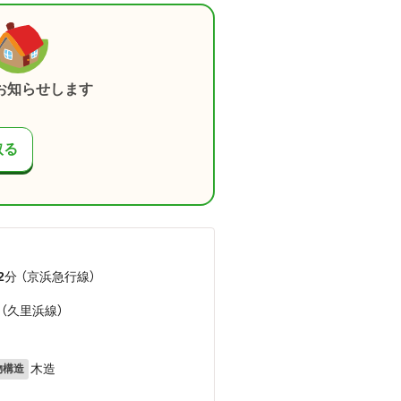
お知らせします
取る
2
分 （京浜急行線）
 （久里浜線）
木造
物構造