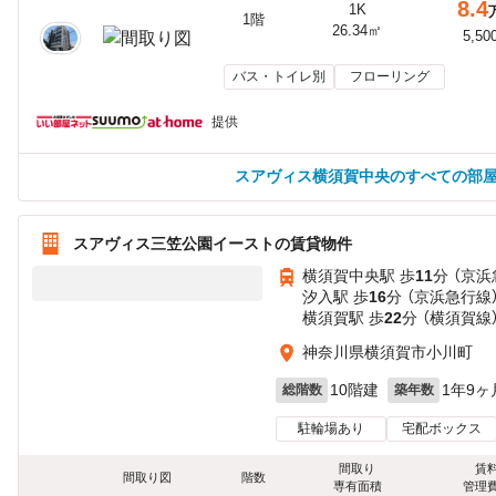
8.4
1K
1階
26.34㎡
5,50
バス・トイレ別
フローリング
提供
スアヴィス横須賀中央のすべての部
スアヴィス三笠公園イーストの賃貸物件
横須賀中央駅 歩
11
分 （京浜
汐入駅 歩
16
分 （京浜急行線
横須賀駅 歩
22
分 （横須賀線
神奈川県横須賀市小川町
10階建
1年9ヶ
総階数
築年数
駐輪場あり
宅配ボックス
間取り
賃
間取り図
階数
専有面積
管理