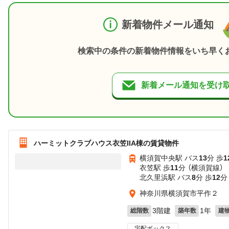
新着物件メール通知
検索中の条件の新着物件情報をいち早く
新着メール通知を受け
ハーミットクラブハウス衣笠IIA棟の賃貸物件
横須賀中央駅 バス
13
分 歩
1
衣笠駅 歩
11
分 （横須賀線）
北久里浜駅 バス
8
分 歩
12
分
神奈川県横須賀市平作２
3階建
1年
総階数
築年数
建
宅配ボックス