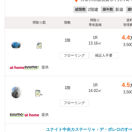
2階建
新築
総階数
築年数
建
間取り
賃
間取り図
階数
専有面積
管理
4.4
1R
1階
13.16㎡
3,50
フローリング
保証人不要
提供
4.5
1R
1階
14.02㎡
3,50
フローリング
提供
ユナイト中央カステーリャ・デ・ボレロのす