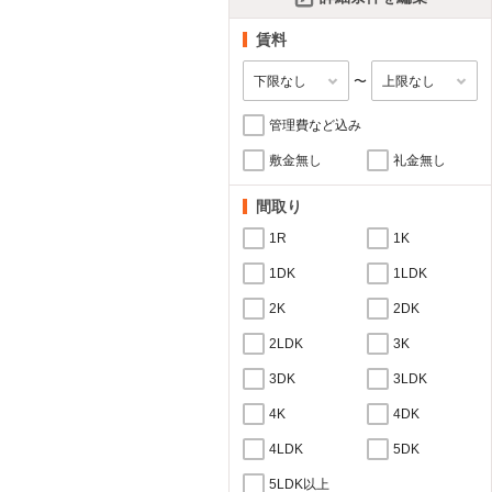
賃料
〜
管理費など込み
敷金無し
礼金無し
間取り
1R
1K
1DK
1LDK
2K
2DK
2LDK
3K
3DK
3LDK
4K
4DK
4LDK
5DK
5LDK以上