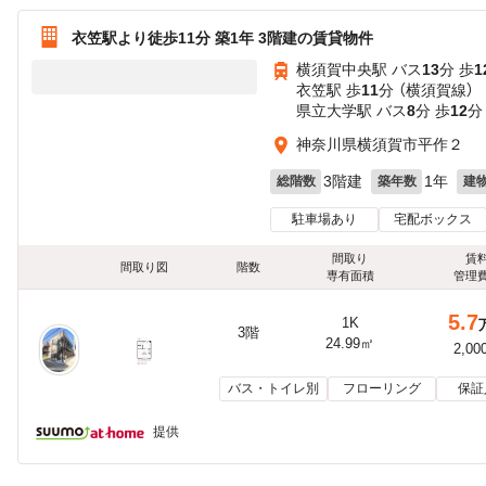
衣笠駅より徒歩11分 築1年 3階建の賃貸物件
横須賀中央駅 バス
13
分 歩
1
衣笠駅 歩
11
分 （横須賀線）
県立大学駅 バス
8
分 歩
12
分
神奈川県横須賀市平作２
3階建
1年
総階数
築年数
建
駐車場あり
宅配ボックス
間取り
賃
間取り図
階数
専有面積
管理
5.7
1K
3階
24.99㎡
2,00
バス・トイレ別
フローリング
保証
提供