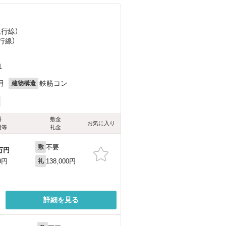
急行線）
行線）
）
１
月
鉄筋コン
建物構造
料
敷金
お気に入り
費等
礼金
不要
敷
万円
138,000円
0円
礼
詳細を見る