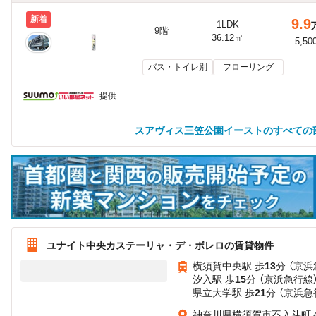
新着
9.9
1LDK
9階
36.12㎡
5,50
バス・トイレ別
フローリング
提供
スアヴィス三笠公園イーストのすべての
ユナイト中央カステーリャ・デ・ボレロの賃貸物件
横須賀中央駅 歩
13
分 （京浜
汐入駅 歩
15
分 （京浜急行線
県立大学駅 歩
21
分 （京浜急
神奈川県横須賀市不入斗町