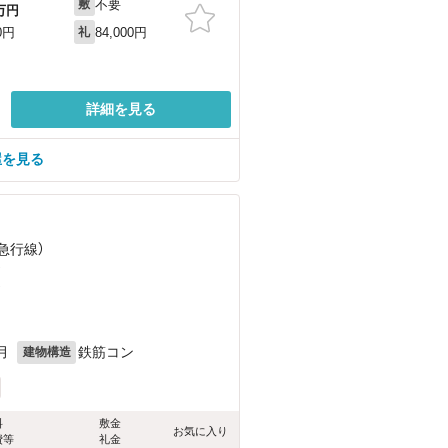
不要
敷
万円
84,000円
0円
礼
詳細を見る
屋を見る
急行線）
）
）
月
鉄筋コン
建物構造
料
敷金
お気に入り
費等
礼金