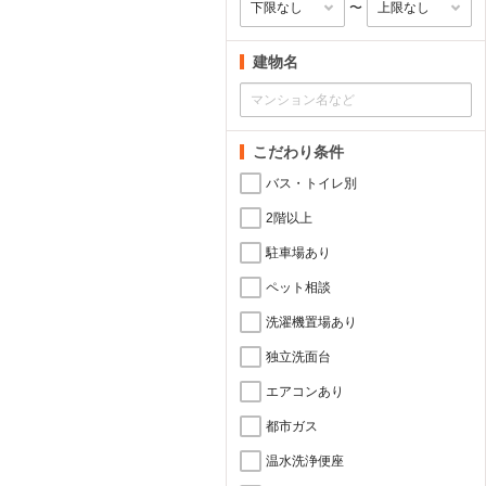
〜
建物名
こだわり条件
バス・トイレ別
2階以上
駐車場あり
ペット相談
洗濯機置場あり
独立洗面台
エアコンあり
都市ガス
温水洗浄便座