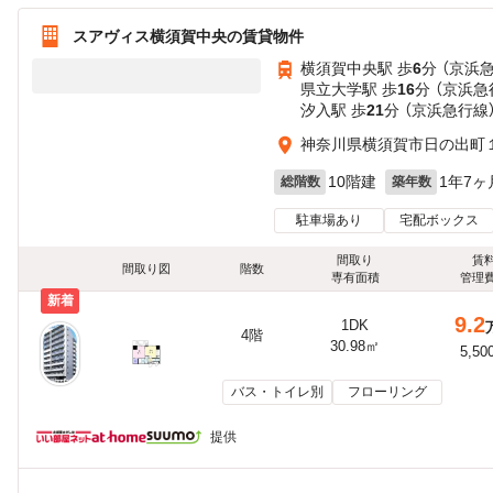
スアヴィス横須賀中央の賃貸物件
横須賀中央駅 歩
6
分 （京浜
県立大学駅 歩
16
分 （京浜急
汐入駅 歩
21
分 （京浜急行線
神奈川県横須賀市日の出町
10階建
1年7ヶ
総階数
築年数
駐車場あり
宅配ボックス
間取り
賃
間取り図
階数
専有面積
管理
新着
9.2
1DK
4階
30.98㎡
5,50
バス・トイレ別
フローリング
提供