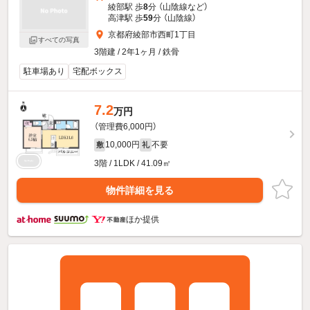
綾部駅 歩
8
分 （山陰線
など
）
高津駅 歩
59
分 （山陰線）
京都府綾部市西町1丁目
すべての写真
3階建 / 2年1ヶ月 / 鉄骨
駐車場あり
宅配ボックス
7.2
万円
（管理費6,000円）
10,000円
不要
敷
礼
3階 / 1LDK / 41.09㎡
物件詳細を見る
ほか提供