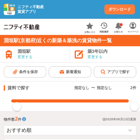
ニフティ不動産
ダウンロード
賃貸アプリ
お知らせ
閲覧履歴
マイページ
お気に入り
淵垣駅(京都府)近くの新築＆築浅の賃貸物件一覧
淵垣駅
築3年以内
変更する
変更する
条件を保存
新着通知
アプリで探す
賃料で探す
指定なし
〜
指定なし
2
件
指定した賃料で絞り込む
2
物件数
件
2026年06月13日
更新