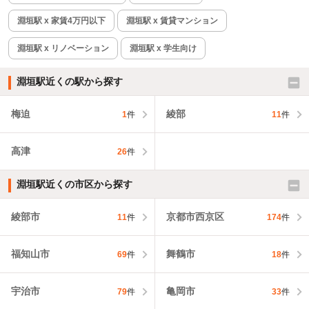
淵垣駅 x 家賃4万円以下
淵垣駅 x 賃貸マンション
淵垣駅 x リノベーション
淵垣駅 x 学生向け
淵垣駅近くの駅から探す
梅迫
綾部
1
件
11
件
高津
26
件
淵垣駅近くの市区から探す
綾部市
京都市西京区
11
件
174
件
福知山市
舞鶴市
69
件
18
件
宇治市
亀岡市
79
件
33
件