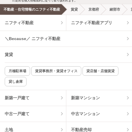
の定める個人情報規約に従って取り扱われます。
不動産・住宅情報のニフティ不動産
賃貸
京都府
綾部市
エアコンあり
都市ガス
ニフティ不動産
ニフティ不動産アプリ
温水洗浄便座
オートロック
＼Because／ ニフティ不動産
コンロ2口以上
追焚き機能
賃貸
TV付インターホン
角部屋
新着のみ
インターネット無料
月極駐車場
賃貸事務所・賃貸オフィス
貸店舗・店舗賃貸
貸し倉庫
該当件数:
物件一覧に反映
2
件
新築一戸建て
新築マンション
中古一戸建て
中古マンション
土地
不動産売却