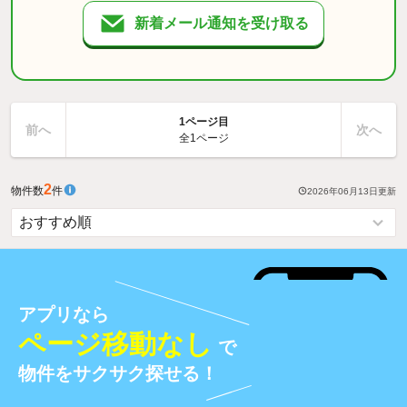
新着メール通知を受け取る
1ページ目
前へ
次へ
全1ページ
2
物件数
件
2026年06月13日
更新
アプリなら
ページ移動なし
で
物件をサクサク探せる！