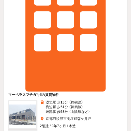
マーベラスフチガキIIの賃貸物件
淵垣駅 歩
13
分 （舞鶴線）
梅迫駅 歩
51
分 （舞鶴線）
綾部駅 歩
58
分 （山陰線
など
）
京都府綾部市渕垣町森ケ井戸
2階建 / 2年7ヶ月 / 木造