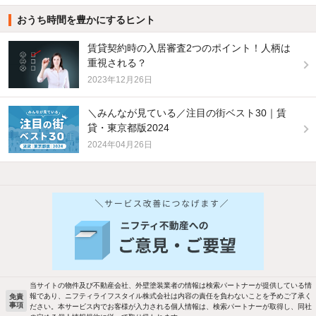
おうち時間を豊かにするヒント
賃貸契約時の入居審査2つのポイント！人柄は
重視される？
2023年12月26日
＼みんなが見ている／注目の街ベスト30｜賃
貸・東京都版2024
2024年04月26日
他の人はこんな条件で絞り込んでいます！
人気のこだわり条件
バス・トイレ別
2階以上
駐車場あり
ペット相談
当サイトの物件及び不動産会社、外壁塗装業者の情報は検索パートナーが提供している情
報であり、ニフティライフスタイル株式会社は内容の責任を負わないことを予めご了承く
免責
事項
ださい。本サービス内でお客様が入力される個人情報は、検索パートナーが取得し、同社
洗濯機置場あり
独立洗面台