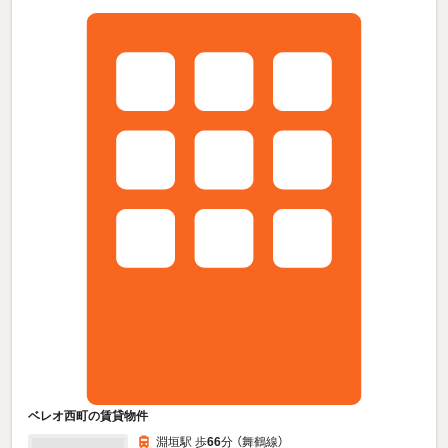
ベレオ西町の賃貸物件
淵垣駅 歩
66
分 （舞鶴線）