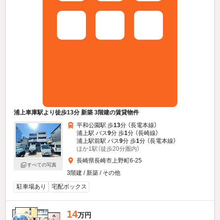
浦上車庫駅より徒歩13分 新築 3階建の賃貸物件
平和公園駅 歩
13
分 （長電本線）
浦上駅 バス
9
分 歩
1
分 （長崎線）
浦上駅前駅 バス
9
分 歩
1
分 （長電本線）
ほか1駅（徒歩20分圏内）
長崎県長崎市上野町6-25
すべての写真
3階建 / 新築 / その他
駐車場あり
宅配ボックス
14
万円