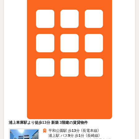
浦上車庫駅より徒歩13分 新築 3階建の賃貸物件
平和公園駅 歩
13
分 （長電本線）
浦上駅 バス
9
分 歩
1
分 （長崎線）