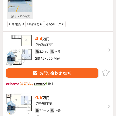
すべての写真
駐車場あり
駐輪場あり
宅配ボックス
4.4
万円
（管理費不要）
2.0ヶ月
不要
敷
礼
2階 / 1R / 20.74㎡
お問い合わせ
（無料）
提供
4.5
万円
（管理費不要）
2.0ヶ月
不要
敷
礼