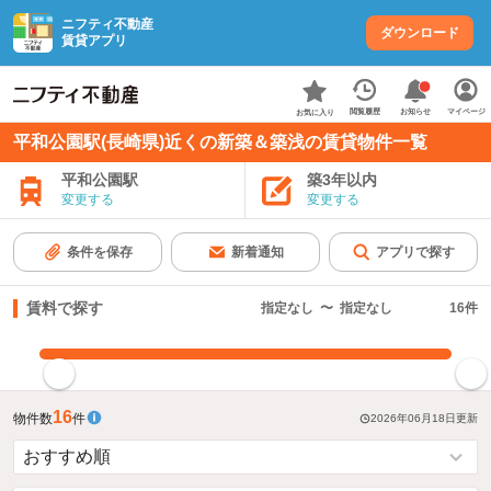
ニフティ不動産
ダウンロード
賃貸アプリ
お知らせ
閲覧履歴
マイページ
お気に入り
平和公園駅(長崎県)近くの新築＆築浅の賃貸物件一覧
平和公園駅
築3年以内
変更する
変更する
条件を保存
新着通知
アプリで探す
賃料で探す
指定なし
〜
指定なし
16
件
指定した賃料で絞り込む
16
物件数
件
2026年06月18日
更新