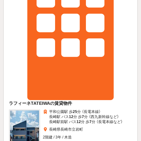
ラフィーネTATEIWAの賃貸物件
平和公園駅 歩
25
分 （長電本線）
長崎駅 バス
12
分 歩
7
分 （西九新幹線
など
）
長崎駅前駅 バス
12
分 歩
7
分 （長電本線
など
）
長崎県長崎市立岩町
2階建 / 3年 / 木造