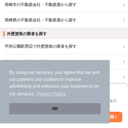
長崎市の不動産会社・不動産屋から探す
長崎県の不動産会社・不動産屋から探す
外壁塗装の業者を探す
平和公園駅周辺で外壁塗装の業者を探す
長崎市で外壁塗装の業者を探す
By using our services, you agree that we and
長崎県で外壁塗装の業者を探す
our
partners
use cookies to improve
advertising and enhance your experience on
おうち時間を豊かにするヒント
アプリに切り替えて、サクサクお部屋探し
our services.
Privacy Policy
会員登録なしですぐ使える。マップ検索やお気に入り保存など、
賃貸で事故物件を見分ける方法は？不動産屋が
アプリ限定の便利な機能が使えます！
語る事故物件を掴まないコツ
OK
2024年07月28日
Web版で続行
アプリを開く
駅・沿線を変更
絞り込み条件を変更