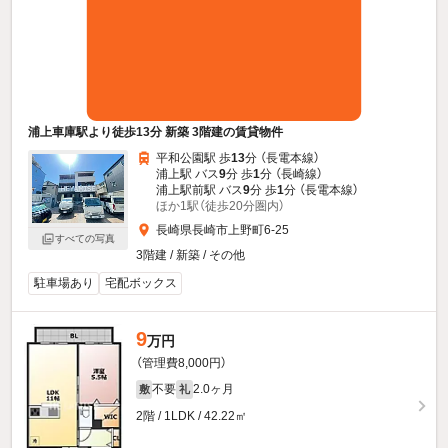
浦上車庫駅より徒歩13分 新築 3階建の賃貸物件
平和公園駅 歩
13
分 （長電本線）
浦上駅 バス
9
分 歩
1
分 （長崎線）
浦上駅前駅 バス
9
分 歩
1
分 （長電本線）
ほか1駅（徒歩20分圏内）
長崎県長崎市上野町6-25
すべての写真
3階建 / 新築 / その他
駐車場あり
宅配ボックス
9
万円
（管理費8,000円）
不要
2.0ヶ月
敷
礼
2階 / 1LDK / 42.22㎡