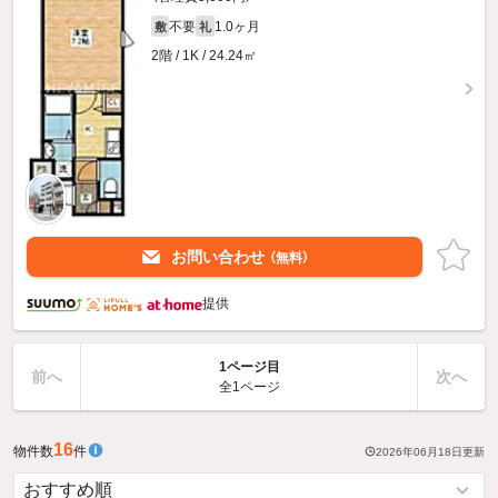
不要
1.0ヶ月
敷
礼
2階 / 1K / 24.24㎡
お問い合わせ
（無料）
提供
1ページ目
前へ
次へ
全1ページ
16
物件数
件
2026年06月18日
更新