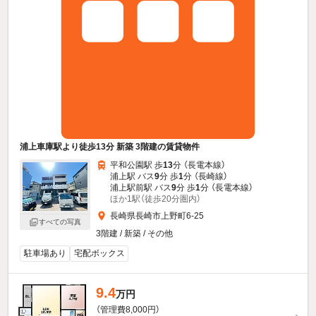
浦上車庫駅より徒歩13分 新築 3階建の賃貸物件
平和公園駅 歩
13
分 （長電本線）
浦上駅 バス
9
分 歩
1
分 （長崎線）
浦上駅前駅 バス
9
分 歩
1
分 （長電本線）
ほか1駅（徒歩20分圏内）
長崎県長崎市上野町6-25
すべての写真
3階建 / 新築 / その他
駐車場あり
宅配ボックス
9.4
万円
（管理費8,000円）