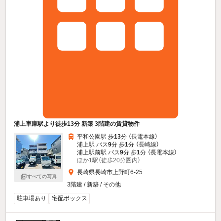
浦上車庫駅より徒歩13分 新築 3階建の賃貸物件
平和公園駅 歩
13
分 （長電本線）
浦上駅 バス
9
分 歩
1
分 （長崎線）
浦上駅前駅 バス
9
分 歩
1
分 （長電本線）
ほか1駅（徒歩20分圏内）
長崎県長崎市上野町6-25
すべての写真
3階建 / 新築 / その他
駐車場あり
宅配ボックス