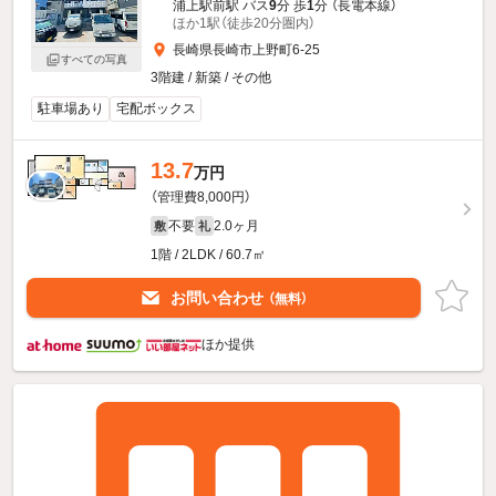
浦上駅前駅 バス
9
分 歩
1
分 （長電本線）
ほか1駅（徒歩20分圏内）
長崎県長崎市上野町6-25
すべての写真
3階建 / 新築 / その他
駐車場あり
宅配ボックス
13.7
万円
（管理費8,000円）
不要
2.0ヶ月
敷
礼
1階 / 2LDK / 60.7㎡
お問い合わせ
（無料）
ほか提供