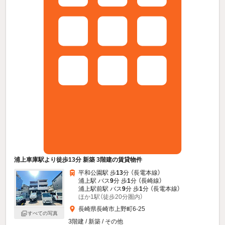
浦上車庫駅より徒歩13分 新築 3階建の賃貸物件
平和公園駅 歩
13
分 （長電本線）
浦上駅 バス
9
分 歩
1
分 （長崎線）
浦上駅前駅 バス
9
分 歩
1
分 （長電本線）
ほか1駅（徒歩20分圏内）
長崎県長崎市上野町6-25
すべての写真
3階建 / 新築 / その他