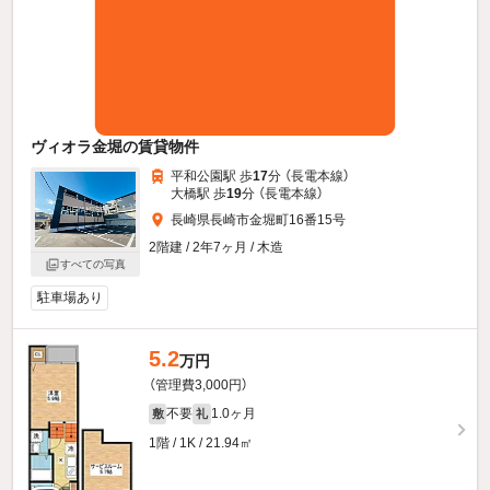
ヴィオラ金堀の賃貸物件
平和公園駅 歩
17
分 （長電本線）
大橋駅 歩
19
分 （長電本線）
長崎県長崎市金堀町16番15号
2階建 / 2年7ヶ月 / 木造
すべての写真
駐車場あり
5.2
万円
（管理費3,000円）
不要
1.0ヶ月
敷
礼
1階 / 1K / 21.94㎡