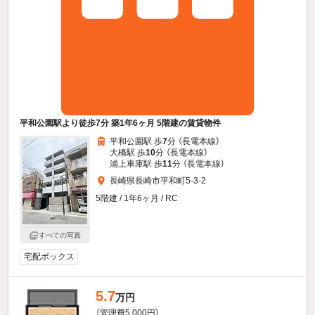
平和公園駅より徒歩7分 築1年6ヶ月 5階建の賃貸物件
平和公園駅 歩
7
分 （長電本線）
大橋駅 歩
10
分 （長電本線）
浦上車庫駅 歩
11
分 （長電本線）
長崎県長崎市平和町5-3-2
5階建 / 1年6ヶ月 / RC
すべての写真
宅配ボックス
5.7
万円
（管理費5,000円）