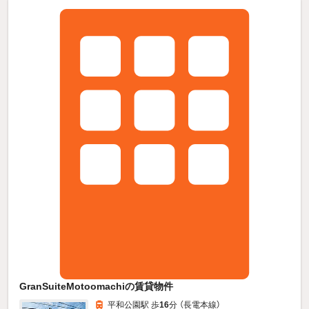
GranSuiteMotoomachiの賃貸物件
平和公園駅 歩
16
分 （長電本線）