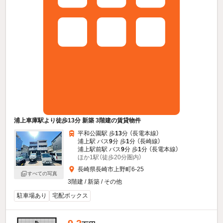
浦上車庫駅より徒歩13分 新築 3階建の賃貸物件
平和公園駅 歩
13
分 （長電本線）
浦上駅 バス
9
分 歩
1
分 （長崎線）
浦上駅前駅 バス
9
分 歩
1
分 （長電本線）
ほか1駅（徒歩20分圏内）
長崎県長崎市上野町6-25
すべての写真
3階建 / 新築 / その他
駐車場あり
宅配ボックス