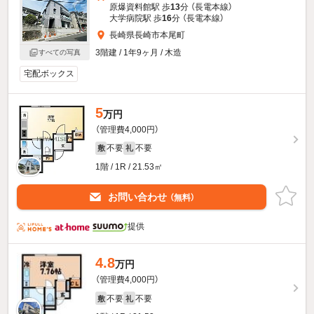
原爆資料館駅 歩
13
分 （長電本線）
大学病院駅 歩
16
分 （長電本線）
長崎県長崎市本尾町
3階建 / 1年9ヶ月 / 木造
すべての写真
宅配ボックス
5
万円
（管理費4,000円）
不要
不要
敷
礼
1階 / 1R / 21.53㎡
お問い合わせ
（無料）
提供
4.8
万円
（管理費4,000円）
不要
不要
敷
礼