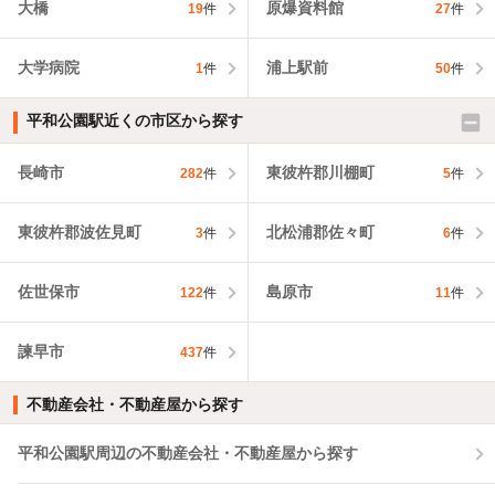
大橋
原爆資料館
19
件
27
件
大学病院
浦上駅前
1
件
50
件
平和公園駅近くの市区から探す
長崎市
東彼杵郡川棚町
282
件
5
件
東彼杵郡波佐見町
北松浦郡佐々町
3
件
6
件
佐世保市
島原市
122
件
11
件
諫早市
437
件
不動産会社・不動産屋から探す
平和公園駅周辺の不動産会社・不動産屋から探す