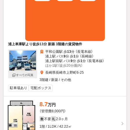
浦上車庫駅より徒歩13分 新築 3階建の賃貸物件
平和公園駅 歩
13
分 （長電本線）
浦上駅 バス
9
分 歩
1
分 （長崎線）
浦上駅前駅 バス
9
分 歩
1
分 （長電本線）
ほか1駅（徒歩20分圏内）
長崎県長崎市上野町6-25
すべての写真
3階建 / 新築 / その他
駐車場あり
宅配ボックス
8.7
万円
（管理費8,000円）
不要
2.0ヶ月
敷
礼
1階 / 1LDK / 42.22㎡