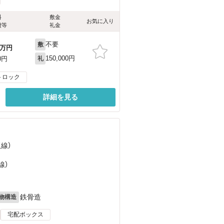
料
敷金
お気に入り
費等
礼金
不要
敷
万円
150,000円
0円
礼
トロック
詳細を見る
阪線）
線）
鉄骨造
物構造
宅配ボックス