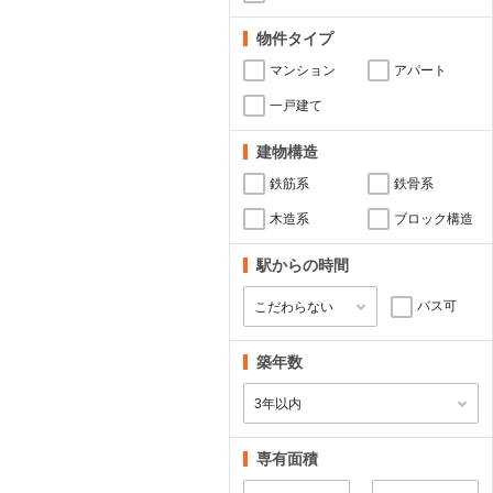
物件タイプ
マンション
アパート
一戸建て
建物構造
鉄筋系
鉄骨系
木造系
ブロック構造
駅からの時間
バス可
築年数
専有面積