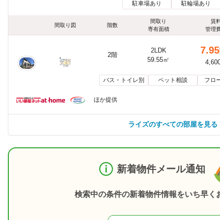
駐車場あり
駐輪場あり
間取り
賃
間取り図
階数
専有面積
管理
7.95
2LDK
2階
59.55㎡
4,60
バス・トイレ別
ペット相談
フロ
ほか提供
ライズのすべての部屋を見る
新着物件メール通知
検索中の条件の新着物件情報をいち早く