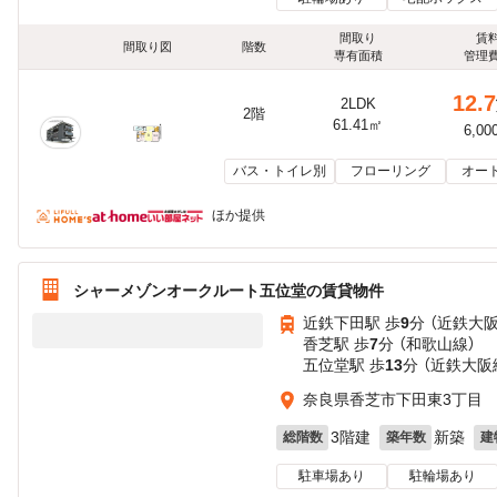
間取り
賃
間取り図
階数
専有面積
管理
12.7
2LDK
2階
61.41㎡
6,00
バス・トイレ別
フローリング
オー
ほか提供
シャーメゾンオークルート五位堂の賃貸物件
近鉄下田駅 歩
9
分 （近鉄大
香芝駅 歩
7
分 （和歌山線）
五位堂駅 歩
13
分 （近鉄大阪
奈良県香芝市下田東3丁目
3階建
新築
総階数
築年数
建
駐車場あり
駐輪場あり