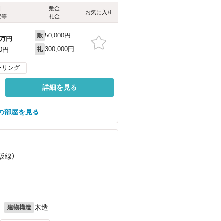
料
敷金
お気に入り
費等
礼金
50,000円
敷
万円
300,000円
00円
礼
ーリング
詳細を見る
の部屋を見る
阪線）
月
木造
建物構造