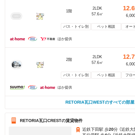
12.6
2LDK
1階
57.6㎡
6,00
バス・トイレ別
ペット相談
オー
ほか提供
12.7
2LDK
2階
57.6㎡
6,00
バス・トイレ別
ペット相談
フロ
ほか提供
RETORIA瓦口WESTのすべての部
RETORIA瓦口CRESTの賃貸物件
近鉄下田駅 歩
20
分 （近鉄大