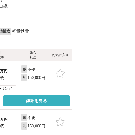
）
山線）
軽量鉄骨
物構造
料
敷金
お気に入り
費等
礼金
不要
敷
万円
150,000円
0円
礼
ーリング
詳細を見る
不要
敷
万円
150,000円
0円
礼