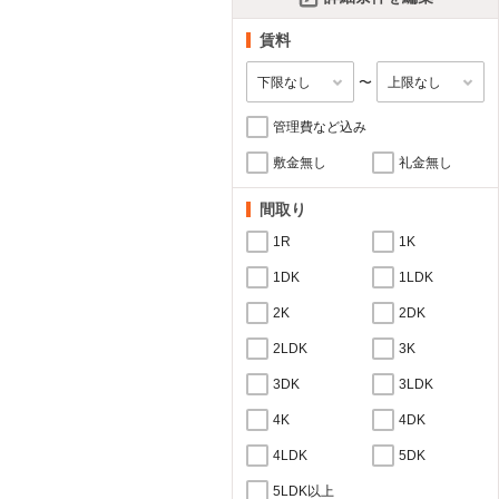
賃料
〜
管理費など込み
敷金無し
礼金無し
間取り
1R
1K
1DK
1LDK
2K
2DK
2LDK
3K
3DK
3LDK
4K
4DK
4LDK
5DK
5LDK以上