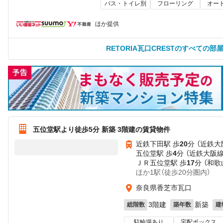
バス・トイレ別
フローリング
オー
ほか提供
RETORIA瓦口CRESTのすべての部
五位堂駅より徒歩5分 新築 3階建の賃貸物件
近鉄下田駅 歩
20
分 （近鉄大
五位堂駅 歩
4
分 （近鉄大阪線
ＪＲ五位堂駅 歩
17
分 （和歌
ほか1駅（徒歩20分圏内）
奈良県香芝市瓦口
3階建
新築
総階数
築年数
建
駐輪場あり
宅配ボックス