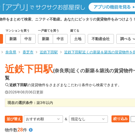
貸物件をまとめて検索、ニフティ不動産。あなたにピッタリの賃貸物件をみつけよう
マンションを買う
一戸建てを買う
建てる
新築
中古
新築
中古
土地
不動産会社
調べる
奈良県
香芝市
近鉄下田駅
近鉄下田駅近くの新築＆築浅の賃貸物件を
近鉄下田駅
(奈良県)近くの新築＆築浅の賃貸物件
覧
近鉄下田駅
の賃貸物件をさまざまなこだわり条件から検索できます。
2026年08月06日
更新
現在の選択条件：
築3年以内
絞り込み
並び替え
＆
28
物件数
件