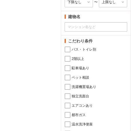
〜
建物名
こだわり条件
バス・トイレ別
2階以上
駐車場あり
ペット相談
洗濯機置場あり
独立洗面台
エアコンあり
都市ガス
温水洗浄便座