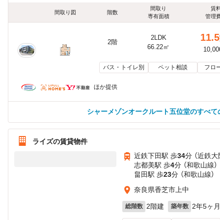
間取り
賃
間取り図
階数
専有面積
管理
11.5
2LDK
2階
66.22㎡
10,0
バス・トイレ別
ペット相談
フロ
ほか提供
シャーメゾンオークルート五位堂のすべて
ライズの賃貸物件
近鉄下田駅 歩
34
分 （近鉄大
志都美駅 歩
4
分 （和歌山線）
畠田駅 歩
23
分 （和歌山線）
奈良県香芝市上中
2階建
2年5ヶ
総階数
築年数