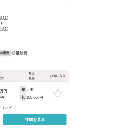
阪線）
）
山線）
軽量鉄骨
物構造
料
敷金
お気に入り
費等
礼金
不要
敷
万円
150,000円
0円
礼
ーリング
詳細を見る