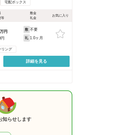
宅配ボックス
料
敷金
お気に入り
費等
礼金
不要
敷
万円
1.0ヶ月
0円
礼
ーリング
詳細を見る
お知らせします