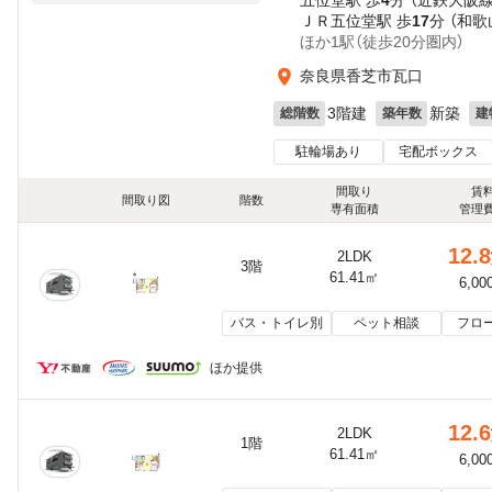
五位堂駅 歩
4
分 （近鉄大阪線
ＪＲ五位堂駅 歩
17
分 （和歌
ほか1駅（徒歩20分圏内）
奈良県香芝市瓦口
3階建
新築
総階数
築年数
建
駐輪場あり
宅配ボックス
間取り
賃
間取り図
階数
専有面積
管理
12.8
2LDK
3階
61.41㎡
6,00
バス・トイレ別
ペット相談
フロ
ほか提供
12.6
2LDK
1階
61.41㎡
6,00