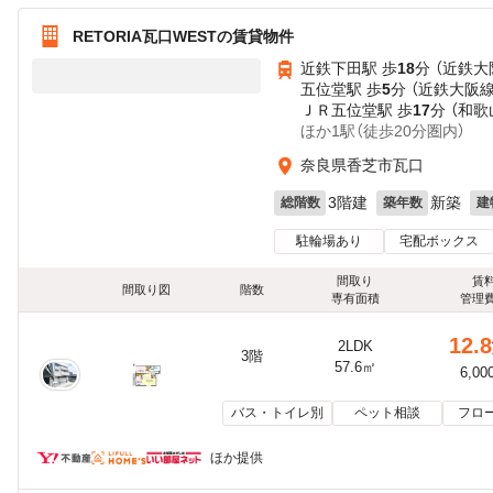
RETORIA瓦口WESTの賃貸物件
近鉄下田駅 歩
18
分 （近鉄大
五位堂駅 歩
5
分 （近鉄大阪線
ＪＲ五位堂駅 歩
17
分 （和歌
ほか1駅（徒歩20分圏内）
奈良県香芝市瓦口
3階建
新築
総階数
築年数
建
駐輪場あり
宅配ボックス
間取り
賃
間取り図
階数
専有面積
管理
12.8
2LDK
3階
57.6㎡
6,00
バス・トイレ別
ペット相談
フロ
ほか提供