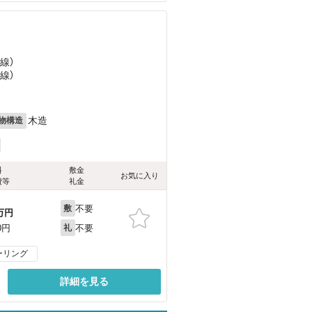
線）
線）
木造
物構造
料
敷金
お気に入り
費等
礼金
不要
敷
万円
不要
0円
礼
ーリング
詳細を見る