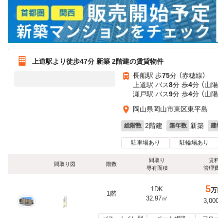
上道駅より徒歩47分 新築 2階建の賃貸物件
長船駅 歩
75
分 （赤穂線）
上道駅 バス
8
分 歩
4
分 （山陽
瀬戸駅 バス
9
分 歩
4
分 （山陽
岡山県岡山市東区東平島
2階建
新築
総階数
築年数
建
駐車場あり
駐輪場あり
間取り
賃
間取り図
階数
専有面積
管理
5
1DK
万
1階
32.97㎡
3,00