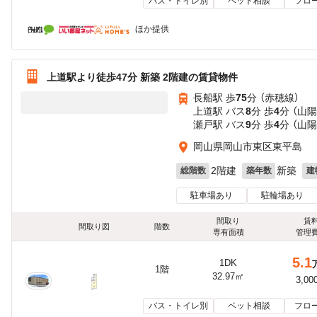
バス・トイレ別
ペット相談
フロ
ほか提供
上道駅より徒歩47分 新築 2階建の賃貸物件
長船駅 歩
75
分 （赤穂線）
上道駅 バス
8
分 歩
4
分 （山陽
瀬戸駅 バス
9
分 歩
4
分 （山陽
岡山県岡山市東区東平島
2階建
新築
総階数
築年数
建
駐車場あり
駐輪場あり
間取り
賃
間取り図
階数
専有面積
管理
5.1
1DK
1階
32.97㎡
3,00
バス・トイレ別
ペット相談
フロ