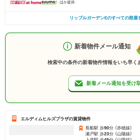
ほか提供
リップルガーデンEのすべての部屋
新着物件メール通知
検索中の条件の新着物件情報をいち早く
新着メール通知を受け
エルディムヒルズプラザの賃貸物件
長船駅 歩
90
分 （赤穂線）
瀬戸駅 歩
23
分 （山陽線）
上道駅 歩
45
分 （山陽線）