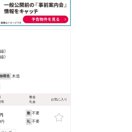
線）
線）
木造
物構造
料
敷金
お気に入り
費等
礼金
不要
敷
円
不要
0円
礼