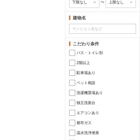
〜
建物名
こだわり条件
バス・トイレ別
2階以上
駐車場あり
ペット相談
洗濯機置場あり
独立洗面台
エアコンあり
都市ガス
温水洗浄便座