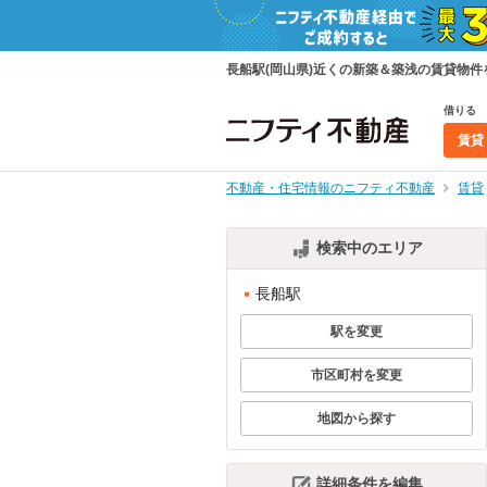
長船駅(岡山県)近くの新築＆築浅の賃貸物
借りる
賃貸
不動産・住宅情報のニフティ不動産
賃貸
検索中のエリア
長船駅
駅を変更
市区町村を変更
地図から探す
詳細条件を編集