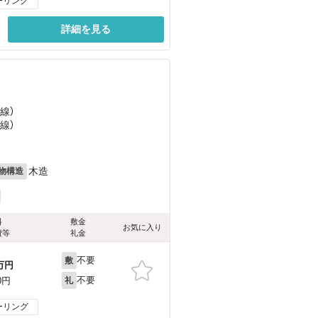
ーリング
詳細を見る
線）
線）
木造
物構造
料
敷金
お気に入り
費等
礼金
不要
敷
万円
不要
0円
礼
ーリング