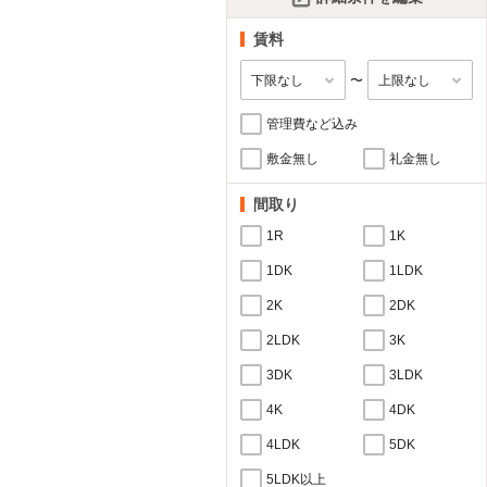
賃料
〜
管理費など込み
敷金無し
礼金無し
間取り
1R
1K
1DK
1LDK
2K
2DK
2LDK
3K
3DK
3LDK
4K
4DK
4LDK
5DK
5LDK以上