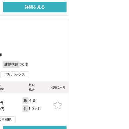
詳細を見る
加
月
木造
建物構造
宅配ボックス
料
敷金
お気に入り
費等
礼金
不要
敷
円
1.0ヶ月
0円
礼
炊き機能