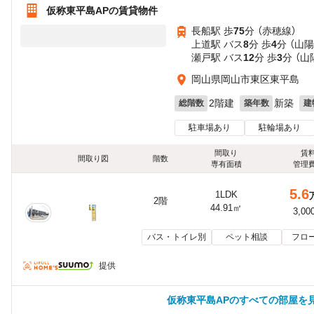
仮称東平島APの賃貸物件
長船駅 歩
75
分 （赤穂線）
上道駅 バス
8
分 歩
4
分 （山陽
瀬戸駅 バス
12
分 歩
3
分 （山
岡山県岡山市東区東平島
2階建
新築
総階数
築年数
建
駐車場あり
駐輪場あり
間取り
賃
間取り図
階数
専有面積
管理
5.6
1LDK
2階
44.91㎡
3,00
バス・トイレ別
ペット相談
フロ
提供
仮称東平島APのすべての部屋を