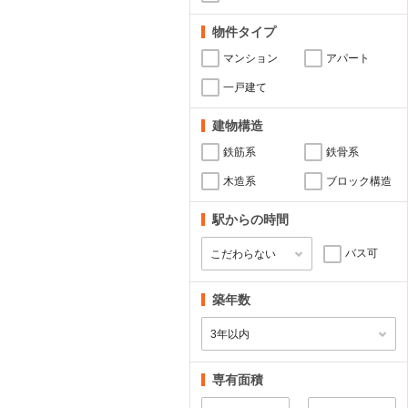
物件タイプ
マンション
アパート
一戸建て
建物構造
鉄筋系
鉄骨系
木造系
ブロック構造
駅からの時間
バス可
築年数
専有面積