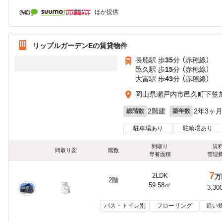
ほか提供
リップルガーデンEの賃貸物件
長船駅 歩
35
分 （赤穂線）
邑久駅 歩
15
分 （赤穂線）
大富駅 歩
43
分 （赤穂線）
岡山県瀬戸内市邑久町下笠
2階建
2年3ヶ
総階数
築年数
駐車場あり
駐輪場あり
間取り
賃
間取り図
階数
専有面積
管理
7
2LDK
万
2階
59.58㎡
3,30
バス・トイレ別
フローリング
追い