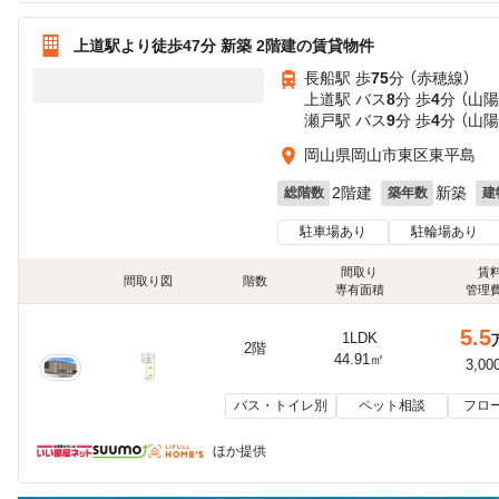
上道駅より徒歩47分 新築 2階建の賃貸物件
長船駅 歩
75
分 （赤穂線）
上道駅 バス
8
分 歩
4
分 （山陽
瀬戸駅 バス
9
分 歩
4
分 （山陽
岡山県岡山市東区東平島
2階建
新築
総階数
築年数
建
駐車場あり
駐輪場あり
間取り
賃
間取り図
階数
専有面積
管理
5.5
1LDK
2階
44.91㎡
3,00
バス・トイレ別
ペット相談
フロ
ほか提供