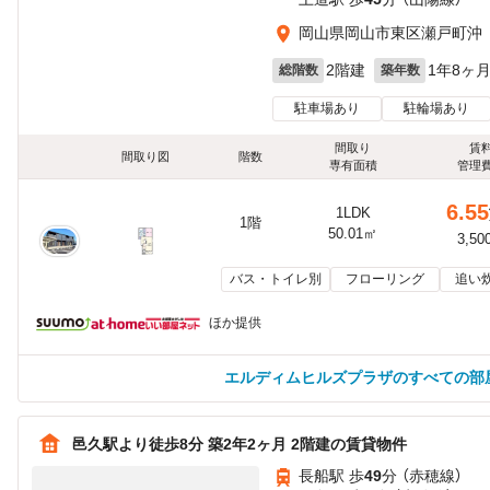
岡山県岡山市東区瀬戸町沖
2階建
1年8ヶ
総階数
築年数
駐車場あり
駐輪場あり
間取り
賃
間取り図
階数
専有面積
管理
6.55
1LDK
1階
50.01㎡
3,50
バス・トイレ別
フローリング
追い
ほか提供
エルディムヒルズプラザのすべての部
邑久駅より徒歩8分 築2年2ヶ月 2階建の賃貸物件
長船駅 歩
49
分 （赤穂線）