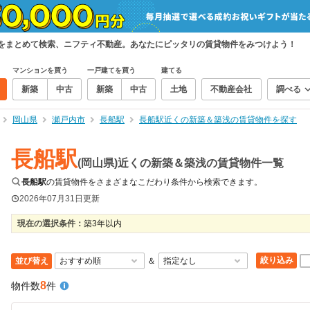
件をまとめて検索、ニフティ不動産。あなたにピッタリの賃貸物件をみつけよう！
マンションを買う
一戸建てを買う
建てる
新築
中古
新築
中古
土地
不動産会社
調べる
岡山県
瀬戸内市
長船駅
長船駅近くの新築＆築浅の賃貸物件を探す
長船駅
(岡山県)近くの新築＆築浅の賃貸物件一覧
長船駅
の賃貸物件をさまざまなこだわり条件から検索できます。
2026年07月31日
更新
現在の選択条件：
築3年以内
絞り込み
並び替え
＆
8
物件数
件