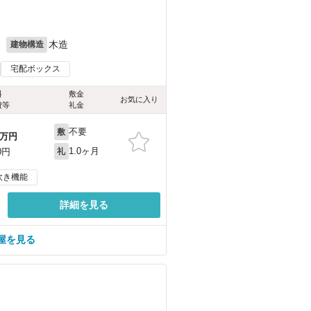
月
木造
建物構造
宅配ボックス
料
敷金
お気に入り
費等
礼金
不要
敷
万円
1.0ヶ月
0円
礼
炊き機能
詳細を見る
屋を見る