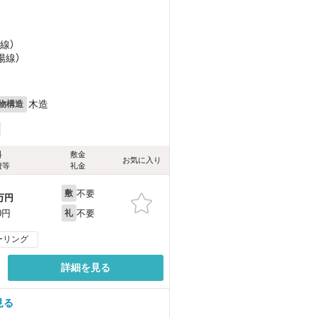
線）
陽線）
木造
物構造
料
敷金
お気に入り
費等
礼金
不要
敷
万円
不要
0円
礼
ーリング
詳細を見る
見る