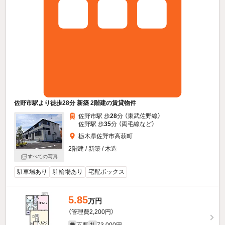
佐野市駅より徒歩28分 新築 2階建の賃貸物件
佐野市駅 歩
28
分 （東武佐野線）
佐野駅 歩
35
分 （両毛線
など
）
栃木県佐野市高萩町
2階建 / 新築 / 木造
すべての写真
駐車場あり
駐輪場あり
宅配ボックス
5.85
万円
（管理費2,200円）