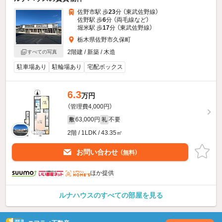
佐野市駅 歩
23
分 （東武佐野線）
佐野駅 歩
6
分 （両毛線
など
）
堀米駅 歩
17
分 （東武佐野線）
栃木県佐野市久保町
2階建 / 新築 / 木造
すべての写真
駐車場あり
駐輪場あり
宅配ボックス
6.3
万円
（管理費4,000円）
63,000円
不要
敷
礼
2階 / 1LDK / 43.35㎡
お問い合わせ
（無料）
ほか提供
ルナハウスのすべての部屋を見る