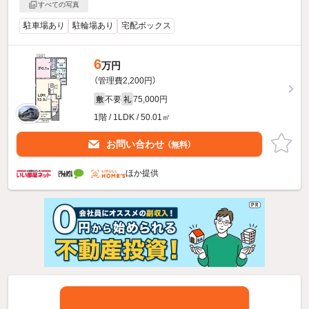
すべての写真
駐車場あり
駐輪場あり
宅配ボックス
6
万円
（管理費2,200円）
不要
75,000円
敷
礼
1階 / 1LDK / 50.01㎡
お問い合わせ
（無料）
ほか提供