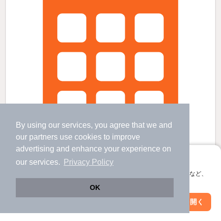
By using our services, you agree that we and
our
partners
use cookies to improve
advertising and enhance your experience on
アプリに切り替えて、サクサクお部屋探し
our services.
Privacy Policy
会員登録なしですぐ使える。マップ検索やお気に入り保存など、
アプリ限定の便利な機能が使えます！
OK
佐野市駅より徒歩36分 築2年6ヶ月 2階建の賃貸物件
Web版で続行
アプリを開く
駅・沿線を変更
絞り込み条件を変更
佐野市駅 歩
36
分 （東武佐野線）
佐野駅 歩
42
分 （両毛線
など
）