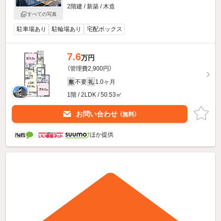
2階建 / 新築 / 木造
すべての写真
駐車場あり
駐輪場あり
宅配ボックス
7.6
万円
（管理費2,900円）
不要
1.0ヶ月
敷
礼
1階 / 2LDK / 50.53㎡
お問い合わせ
（無料）
ほか提供