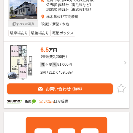
佐野駅 歩
35
分 （両毛線
など
）
堀米駅 歩
52
分 （東武佐野線）
栃木県佐野市高萩町
2階建 / 新築 / 木造
すべての写真
駐車場あり
駐輪場あり
宅配ボックス
6.5
万円
（管理費2,200円）
不要
81,000円
敷
礼
2階 / 2LDK / 59.58㎡
お問い合わせ
（無料）
ほか提供