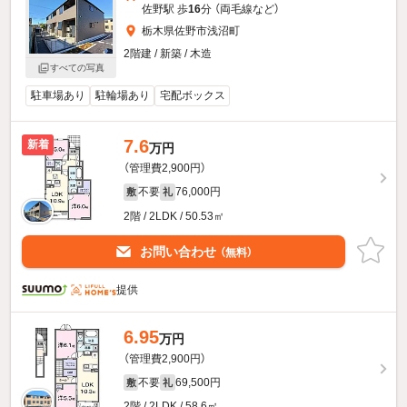
佐野駅 歩
16
分 （両毛線
など
）
栃木県佐野市浅沼町
2階建 / 新築 / 木造
すべての写真
駐車場あり
駐輪場あり
宅配ボックス
7.6
新着
万円
（管理費2,900円）
不要
76,000円
敷
礼
2階 / 2LDK / 50.53㎡
お問い合わせ
（無料）
提供
6.95
万円
（管理費2,900円）
不要
69,500円
敷
礼
2階 / 2LDK / 58.6㎡