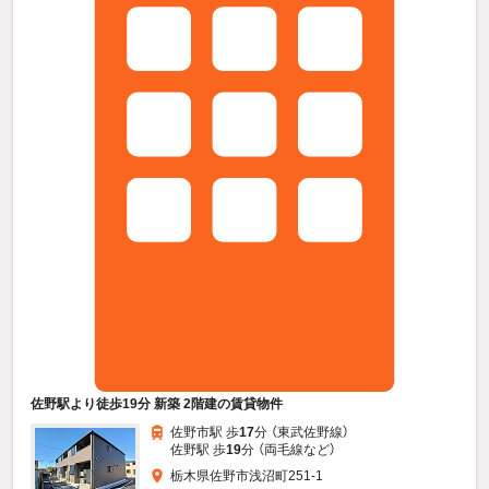
佐野駅より徒歩19分 新築 2階建の賃貸物件
佐野市駅 歩
17
分 （東武佐野線）
佐野駅 歩
19
分 （両毛線
など
）
栃木県佐野市浅沼町251-1