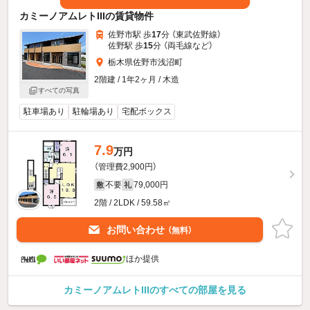
カミーノアムレトIIIの賃貸物件
佐野市駅 歩
17
分 （東武佐野線）
佐野駅 歩
15
分 （両毛線
など
）
栃木県佐野市浅沼町
2階建 / 1年2ヶ月 / 木造
すべての写真
駐車場あり
駐輪場あり
宅配ボックス
7.9
万円
（管理費2,900円）
不要
79,000円
敷
礼
2階 / 2LDK / 59.58㎡
お問い合わせ
（無料）
ほか提供
カミーノアムレトIIIのすべての部屋を見る