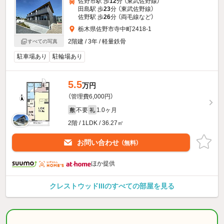
佐野市駅 歩
12
分 （東武佐野線）
田島駅 歩
23
分 （東武佐野線）
佐野駅 歩
26
分 （両毛線
など
）
栃木県佐野市寺中町2418-1
2階建 / 3年 / 軽量鉄骨
すべての写真
駐車場あり
駐輪場あり
5.5
万円
（管理費6,000円）
不要
1.0ヶ月
敷
礼
2階 / 1LDK / 36.27㎡
お問い合わせ
（無料）
ほか提供
クレストウッドIIIのすべての部屋を見る