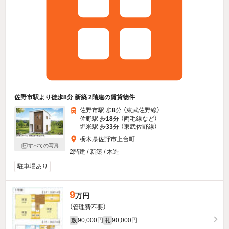
佐野市駅より徒歩8分 新築 2階建の賃貸物件
佐野市駅 歩
8
分 （東武佐野線）
佐野駅 歩
18
分 （両毛線
など
）
堀米駅 歩
33
分 （東武佐野線）
栃木県佐野市上台町
すべての写真
2階建 / 新築 / 木造
駐車場あり
9
万円
（管理費不要）
90,000円
90,000円
敷
礼