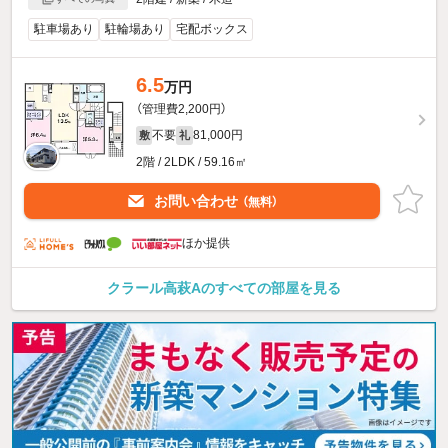
駐車場あり
駐輪場あり
宅配ボックス
6.5
万円
（管理費2,200円）
不要
81,000円
敷
礼
2階 / 2LDK / 59.16㎡
お問い合わせ
（無料）
ほか提供
クラール高萩Aのすべての部屋を見る