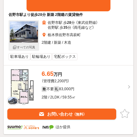
佐野市駅より徒歩28分 新築 2階建の賃貸物件
佐野市駅 歩
28
分 （東武佐野線）
佐野駅 歩
35
分 （両毛線
など
）
栃木県佐野市高萩町
2階建 / 新築 / 木造
すべての写真
駐車場あり
駐輪場あり
宅配ボックス
6.65
万円
（管理費2,200円）
不要
83,000円
敷
礼
2階 / 2LDK / 59.55㎡
お問い合わせ
（無料）
ほか提供