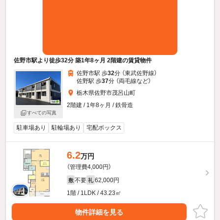
佐野市駅より徒歩32分 築1年8ヶ月 2階建の賃貸物件
佐野市駅 歩
32
分 （東武佐野線）
佐野駅 歩
37
分 （両毛線
など
）
栃木県佐野市茂呂山町
2階建 / 1年8ヶ月 / 鉄骨造
すべての写真
駐車場あり
駐輪場あり
宅配ボックス
6.2
万円
（管理費4,000円）
不要
62,000円
敷
礼
1階 / 1LDK / 43.23㎡
物件詳細を見る