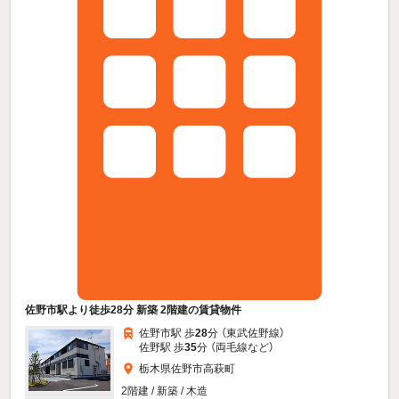
佐野市駅より徒歩28分 新築 2階建の賃貸物件
佐野市駅 歩
28
分 （東武佐野線）
佐野駅 歩
35
分 （両毛線
など
）
栃木県佐野市高萩町
2階建 / 新築 / 木造