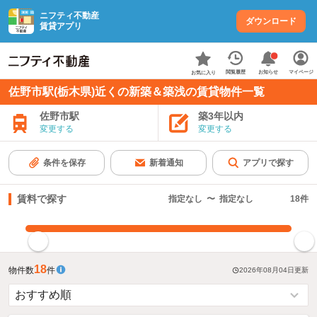
ニフティ不動産
ダウンロード
賃貸アプリ
お知らせ
閲覧履歴
マイページ
お気に入り
佐野市駅(栃木県)近くの新築＆築浅の賃貸物件一覧
佐野市駅
築3年以内
変更する
変更する
条件を保存
新着通知
アプリで探す
賃料で探す
指定なし
〜
指定なし
18
件
指定した賃料で絞り込む
18
物件数
件
2026年08月04日
更新