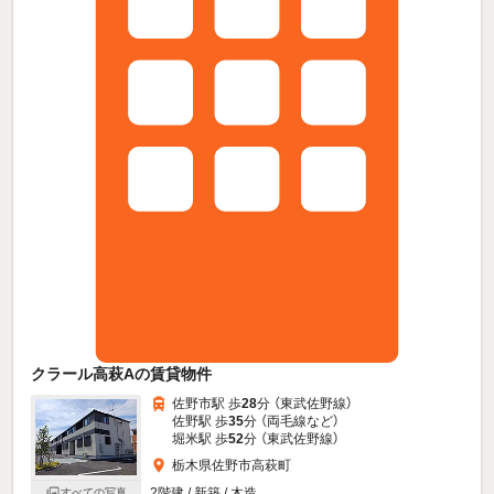
クラール高萩Aの賃貸物件
佐野市駅 歩
28
分 （東武佐野線）
佐野駅 歩
35
分 （両毛線
など
）
堀米駅 歩
52
分 （東武佐野線）
栃木県佐野市高萩町
2階建 / 新築 / 木造
すべての写真