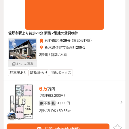
佐野市駅より徒歩29分 新築 2階建の賃貸物件
佐野市駅 歩
29
分 （東武佐野線）
栃木県佐野市高萩町289-1
2階建 / 新築 / 木造
すべての写真
駐車場あり
駐輪場あり
宅配ボックス
6.5
万円
（管理費2,200円）
不要
81,000円
敷
礼
2階 / 2LDK / 59.55㎡
お問い合わせ
（無料）