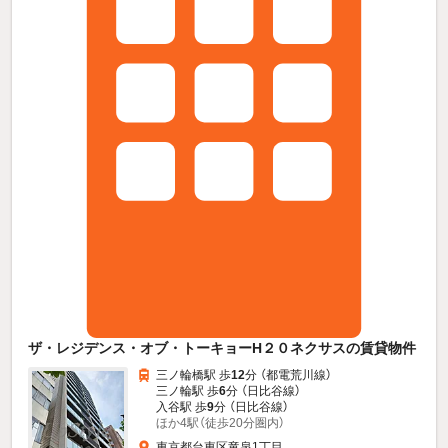
ザ・レジデンス・オブ・トーキョーH２０ネクサスの賃貸物件
三ノ輪橋駅 歩
12
分 （都電荒川線）
三ノ輪駅 歩
6
分 （日比谷線）
入谷駅 歩
9
分 （日比谷線）
ほか4駅（徒歩20分圏内）
東京都台東区竜泉1丁目