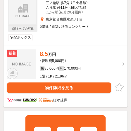
三ノ輪駅 歩
7
分 （日比谷線）
入谷駅 歩
11
分 （日比谷線）
ほか2駅（徒歩20分圏内）
東京都台東区竜泉3丁目
5階建 / 新築 / 鉄筋コンクリート
すべての写真
宅配ボックス
8.5
新着
万円
（管理費5,000円）
85,000円
170,000円
敷
礼
1階 / 1K / 21.96㎡
物件詳細を見る
ほか提供