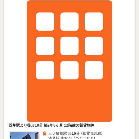
浅草駅より徒歩10分 築2年8ヶ月 12階建の賃貸物件
三ノ輪橋駅 歩
16
分 （都電荒川線）
浅草駅 歩
10
分 （つくばＥＸ）