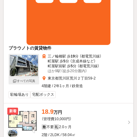
プラウノトの賃貸物件
三ノ輪橋駅 歩
19
分 （都電荒川線）
町屋駅 歩
5
分 （京成本線
など
）
町屋駅前駅 歩
5
分 （都電荒川線）
ほか9駅（徒歩20分圏内）
東京都荒川区荒川２丁目59-2
すべての写真
4階建 / 2年1ヶ月 / 鉄骨造
駐輪場あり
宅配ボックス
18.9
新着
万円
（管理費10,000円）
不要
2.0ヶ月
敷
礼
2階 / 2LDK / 58.04㎡