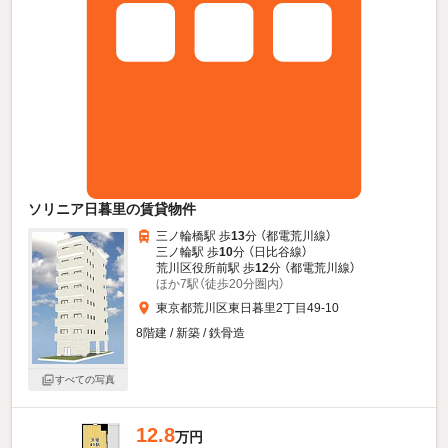
ソリニア日暮里の賃貸物件
三ノ輪橋駅 歩
13
分 （都電荒川線）
三ノ輪駅 歩
10
分 （日比谷線）
荒川区役所前駅 歩
12
分 （都電荒川線）
ほか7駅（徒歩20分圏内）
東京都荒川区東日暮里2丁目49-10
8階建 / 新築 / 鉄骨造
すべての写真
12.8
万円