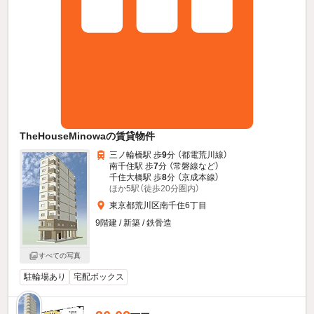
TheHouseMinowaの賃貸物件
三ノ輪橋駅 歩
9
分 （都電荒川線）
南千住駅 歩
7
分 （常磐線
など
）
千住大橋駅 歩
8
分 （京成本線）
ほか5駅（徒歩20分圏内）
東京都荒川区南千住6丁目
9階建 / 新築 / 鉄骨造
すべての写真
駐輪場あり
宅配ボックス