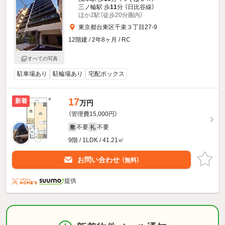
三ノ輪駅 歩
11
分 （日比谷線）
ほか2駅（徒歩20分圏内）
東京都台東区千束３丁目27-9
12階建 / 2年8ヶ月 / RC
すべての写真
駐車場あり
駐輪場あり
宅配ボックス
17
新着
万円
（管理費15,000円）
不要
不要
敷
礼
9階 / 1LDK / 41.21㎡
お問い合わせ
（無料）
提供