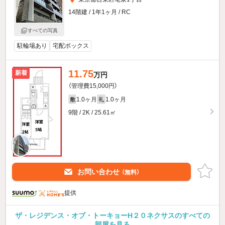
14階建 / 1年1ヶ月 / RC
すべての写真
駐輪場あり
宅配ボックス
11.75
新着
万円
（管理費15,000円）
1.0ヶ月
1.0ヶ月
敷
礼
9階 / 2K / 25.61㎡
お問い合わせ
（無料）
提供
ザ・レジデンス・オブ・トーキョーH２０ネクサスのすべての
部屋を見る