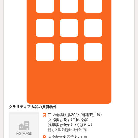
クラリティア入谷の賃貸物件
三ノ輪橋駅 歩
20
分 （都電荒川線）
入谷駅 歩
5
分 （日比谷線）
浅草駅 歩
9
分 （つくばＥＸ）
ほか3駅（徒歩20分圏内）
東京都台東区千束2丁目