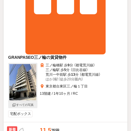
GRANPASEO三ノ輪の賃貸物件
三ノ輪橋駅 歩
9
分 （都電荒川線）
三ノ輪駅 歩
5
分 （日比谷線）
荒川一中前駅 歩
13
分 （都電荒川線）
ほか3駅（徒歩20分圏内）
東京都台東区三ノ輪１丁目
13階建 / 1年10ヶ月 / RC
すべての写真
宅配ボックス
11.5
新着
万円