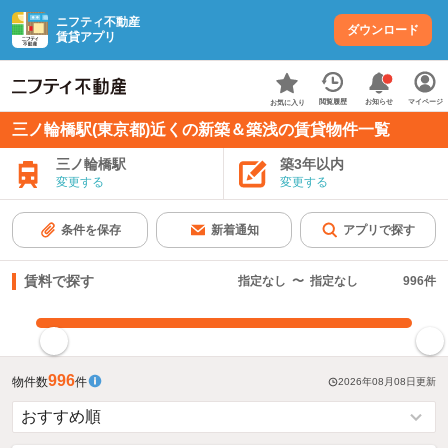
ニフティ不動産
ダウンロード
賃貸アプリ
お知らせ
閲覧履歴
マイページ
お気に入り
三ノ輪橋駅(東京都)近くの新築＆築浅の賃貸物件一覧
三ノ輪橋駅
築3年以内
変更する
変更する
条件を保存
新着通知
アプリで探す
賃料で探す
指定なし
〜
指定なし
996
件
指定した賃料で絞り込む
996
物件数
件
2026年08月08日
更新