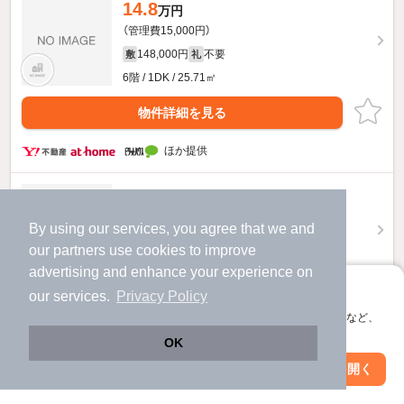
14.8
万円
（管理費15,000円）
148,000円
不要
敷
礼
6階 / 1DK / 25.71㎡
物件詳細を見る
ほか提供
22
万円
（管理費20,000円）
By using our services, you agree that we and
220,000円
不要
敷
礼
our
partners
use cookies to improve
12階 / 1LDK / 42.4㎡
advertising and enhance your experience on
アプリに切り替えて、サクサクお部屋探し
our services.
Privacy Policy
物件詳細を見る
会員登録なしですぐ使える。マップ検索やお気に入り保存など、
アプリ限定の便利な機能が使えます！
ほか提供
OK
Web版で続行
アプリを開く
駅・沿線を変更
絞り込み条件を変更
14.6
万円