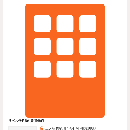
リベルテRSの賃貸物件
三ノ輪橋駅 歩
12
分 （都電荒川線）