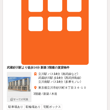
武蔵砂川駅より徒歩14分 新築 3階建の賃貸物件
立川駅 バス
14
分 （南武線
など
）
武蔵砂川駅 歩
14
分 （西武拝島線）
立川南駅 バス
14
分 （多摩モノレ）
東京都立川市砂川町８丁目３４-１０
3階建 / 新築 / 木造
すべての写真
駐車場あり
駐輪場あり
宅配ボックス