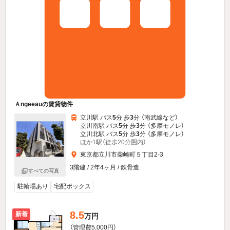
Ａngeeauの賃貸物件
立川駅 バス
5
分 歩
3
分 （南武線
など
）
立川南駅 バス
5
分 歩
3
分 （多摩モノレ）
立川北駅 バス
5
分 歩
3
分 （多摩モノレ）
ほか1駅（徒歩20分圏内）
東京都立川市柴崎町５丁目2-3
3階建 / 2年4ヶ月 / 鉄骨造
すべての写真
駐輪場あり
宅配ボックス
8.5
新着
万円
（管理費5,000円）