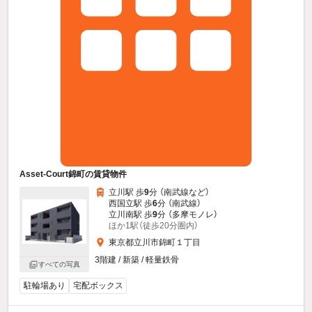
Asset-Court錦町の賃貸物件
立川駅 歩
9
分 （南武線
など
）
西国立駅 歩
6
分 （南武線）
立川南駅 歩
9
分 （多摩モノレ）
ほか1駅（徒歩20分圏内）
東京都立川市錦町１丁目
3階建 / 新築 / 軽量鉄骨
すべての写真
駐輪場あり
宅配ボックス