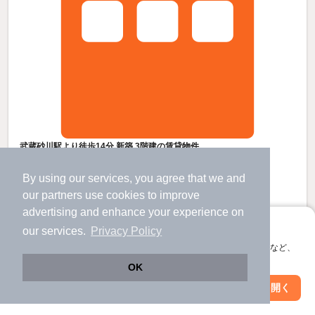
武蔵砂川駅より徒歩14分 新築 3階建の賃貸物件
立川駅 バス
14
分 （南武線
など
）
武蔵砂川駅 歩
14
分 （西武拝島線）
By using our services, you agree that we and
立川南駅 バス
14
分 （多摩モノレ）
our
partners
use cookies to improve
東京都立川市砂川町８丁目３４-１０
advertising and enhance your experience on
3階建 / 新築 / 木造
アプリに切り替えて、サクサクお部屋探し
our services.
Privacy Policy
すべての写真
会員登録なしですぐ使える。マップ検索やお気に入り保存など、
駐車場あり
駐輪場あり
宅配ボックス
アプリ限定の便利な機能が使えます！
OK
Web版で続行
アプリを開く
駅・沿線を変更
絞り込み条件を変更
9.2
万円
（管理費3,300円）