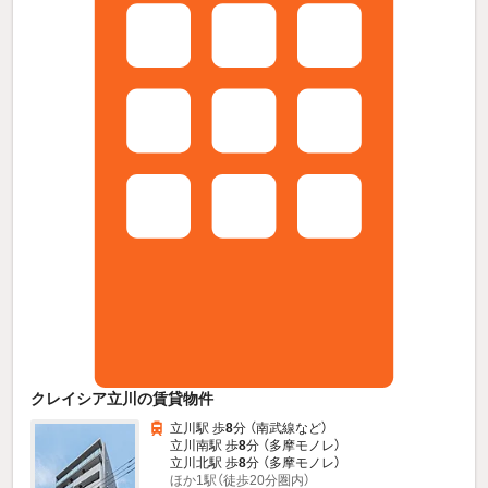
クレイシア立川の賃貸物件
立川駅 歩
8
分 （南武線
など
）
立川南駅 歩
8
分 （多摩モノレ）
立川北駅 歩
8
分 （多摩モノレ）
ほか1駅（徒歩20分圏内）