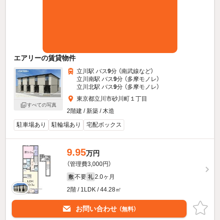
エアリーの賃貸物件
立川駅 バス
9
分 （南武線
など
）
立川南駅 バス
9
分 （多摩モノレ）
立川北駅 バス
9
分 （多摩モノレ）
東京都立川市砂川町１丁目
すべての写真
2階建 / 新築 / 木造
駐車場あり
駐輪場あり
宅配ボックス
9.95
万円
（管理費3,000円）
不要
2.0ヶ月
敷
礼
2階 / 1LDK / 44.28㎡
お問い合わせ
（無料）