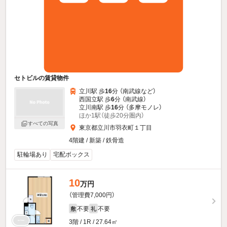
セトビルの賃貸物件
立川駅 歩
16
分 （南武線
など
）
西国立駅 歩
6
分 （南武線）
立川南駅 歩
16
分 （多摩モノレ）
ほか1駅（徒歩20分圏内）
すべての写真
東京都立川市羽衣町１丁目
4階建 / 新築 / 鉄骨造
駐輪場あり
宅配ボックス
10
万円
（管理費7,000円）
不要
不要
敷
礼
3階 / 1R / 27.64㎡