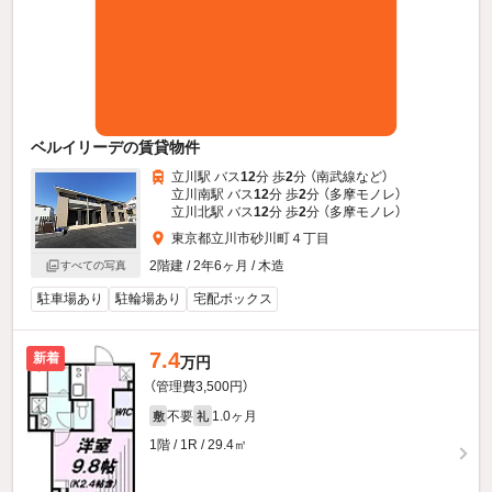
ベルイリーデの賃貸物件
立川駅 バス
12
分 歩
2
分 （南武線
など
）
立川南駅 バス
12
分 歩
2
分 （多摩モノレ）
立川北駅 バス
12
分 歩
2
分 （多摩モノレ）
東京都立川市砂川町４丁目
2階建 / 2年6ヶ月 / 木造
すべての写真
駐車場あり
駐輪場あり
宅配ボックス
7.4
新着
万円
（管理費3,500円）
不要
1.0ヶ月
敷
礼
1階 / 1R / 29.4㎡