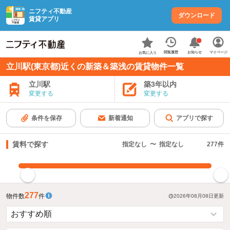
ニフティ不動産
ダウンロード
賃貸アプリ
お知らせ
閲覧履歴
マイページ
お気に入り
立川駅(東京都)近くの新築＆築浅の賃貸物件一覧
立川駅
築3年以内
変更する
変更する
条件を保存
新着通知
アプリで探す
賃料で探す
指定なし
〜
指定なし
277
件
指定した賃料で絞り込む
277
物件数
件
2026年08月08日
更新