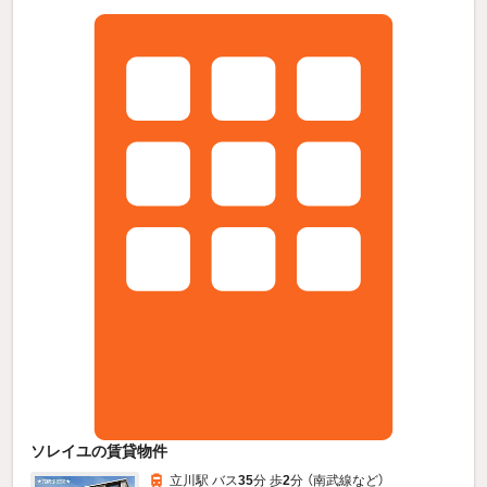
ソレイユの賃貸物件
立川駅 バス
35
分 歩
2
分 （南武線
など
）