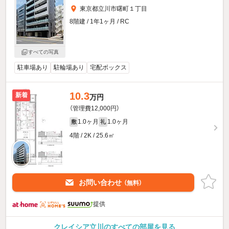
東京都立川市曙町１丁目
8階建 / 1年1ヶ月 / RC
すべての写真
駐車場あり
駐輪場あり
宅配ボックス
10.3
新着
万円
（管理費12,000円）
1.0ヶ月
1.0ヶ月
敷
礼
4階 / 2K / 25.6㎡
お問い合わせ
（無料）
提供
クレイシア立川のすべての部屋を見る