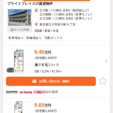
ブライトプレイスの賃貸物件
立川駅 バス
10
分 歩
3
分 （南武線
など
）
立川南駅 バス
10
分 歩
3
分 （多摩モノレ）
立川北駅 バス
10
分 歩
3
分 （多摩モノレ）
東京都立川市砂川町６丁目
すべての写真
3階建 / 新築 / 木造
駐車場あり
駐輪場あり
宅配ボックス
9.45
万円
（管理費3,300円）
不要
2.0ヶ月
敷
礼
3階 / 1LDK / 42.59㎡
お問い合わせ
（無料）
ほか提供
9.65
万円
（管理費3,300円）