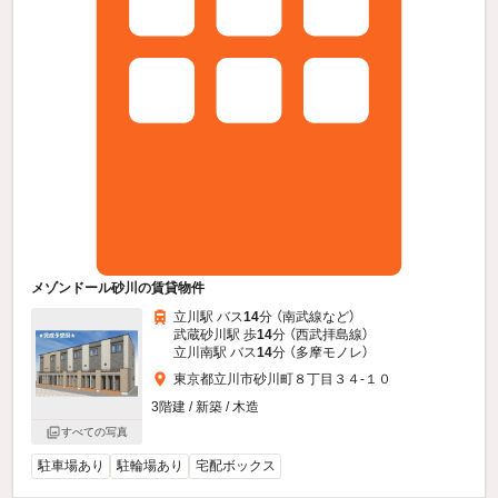
メゾンドール砂川の賃貸物件
立川駅 バス
14
分 （南武線
など
）
武蔵砂川駅 歩
14
分 （西武拝島線）
立川南駅 バス
14
分 （多摩モノレ）
東京都立川市砂川町８丁目３４-１０
3階建 / 新築 / 木造
すべての写真
駐車場あり
駐輪場あり
宅配ボックス