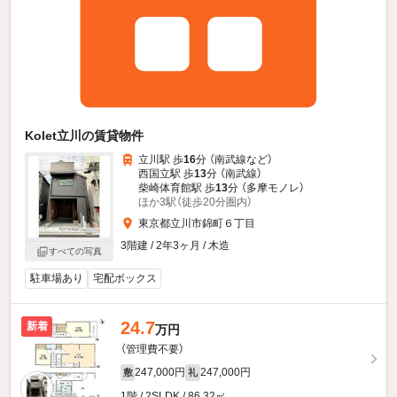
Kolet立川の賃貸物件
立川駅 歩
16
分 （南武線
など
）
西国立駅 歩
13
分 （南武線）
柴崎体育館駅 歩
13
分 （多摩モノレ）
ほか3駅（徒歩20分圏内）
東京都立川市錦町６丁目
3階建 / 2年3ヶ月 / 木造
すべての写真
駐車場あり
宅配ボックス
24.7
新着
万円
（管理費不要）
247,000円
247,000円
敷
礼
1階 / 2SLDK / 86.32㎡