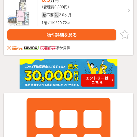
万円
（管理費3,300円）
不要
2.0ヶ月
敷
礼
1階 / 1K / 29.72㎡
物件詳細を見る
ほか提供