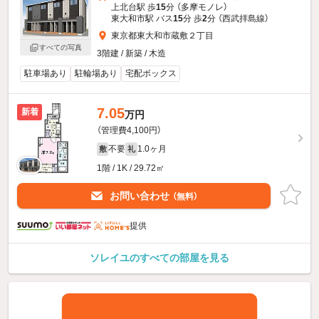
上北台駅 歩
15
分 （多摩モノレ）
東大和市駅 バス
15
分 歩
2
分 （西武拝島線）
東京都東大和市蔵敷２丁目
すべての写真
3階建 / 新築 / 木造
駐車場あり
駐輪場あり
宅配ボックス
7.05
新着
万円
（管理費4,100円）
不要
1.0ヶ月
敷
礼
1階 / 1K / 29.72㎡
お問い合わせ
（無料）
提供
ソレイユのすべての部屋を見る