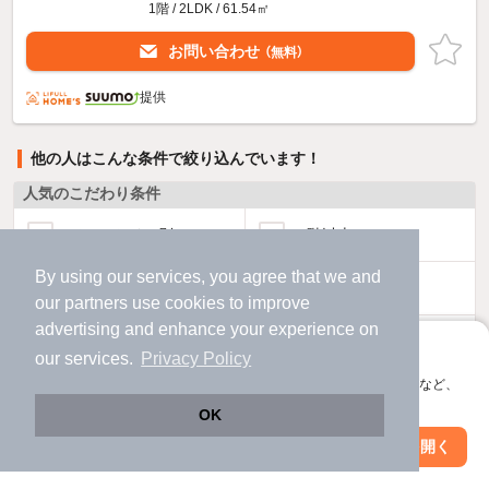
1階 / 2LDK / 61.54㎡
お問い合わせ
（無料）
提供
他の人はこんな条件で絞り込んでいます！
人気のこだわり条件
バス・トイレ別
2階以上
By using our services, you agree that we and
駐車場あり
ペット相談
our
partners
use cookies to improve
advertising and enhance your experience on
洗濯機置場あり
独立洗面台
アプリに切り替えて、サクサクお部屋探し
our services.
Privacy Policy
会員登録なしですぐ使える。マップ検索やお気に入り保存など、
エアコンあり
都市ガス
アプリ限定の便利な機能が使えます！
OK
Web版で続行
アプリを開く
温水洗浄便座
オートロック
駅・沿線を変更
絞り込み条件を変更