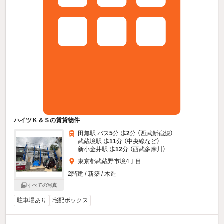
ハイツＫ＆Ｓの賃貸物件
田無駅 バス
5
分 歩
2
分 （西武新宿線）
武蔵境駅 歩
11
分 （中央線
など
）
新小金井駅 歩
12
分 （西武多摩川）
東京都武蔵野市境4丁目
2階建 / 新築 / 木造
すべての写真
駐車場あり
宅配ボックス