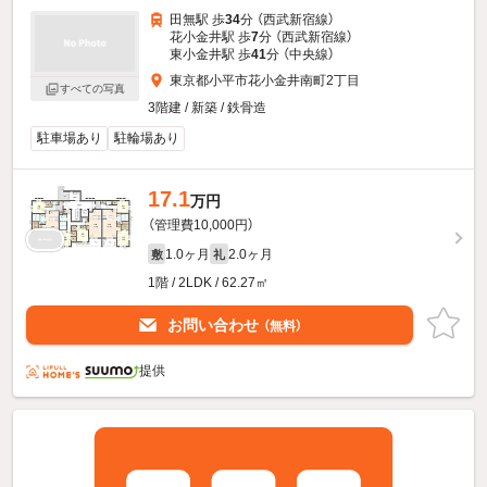
田無駅 歩
34
分 （西武新宿線）
花小金井駅 歩
7
分 （西武新宿線）
東小金井駅 歩
41
分 （中央線）
東京都小平市花小金井南町2丁目
すべての写真
3階建 / 新築 / 鉄骨造
駐車場あり
駐輪場あり
17.1
万円
（管理費10,000円）
1.0ヶ月
2.0ヶ月
敷
礼
1階 / 2LDK / 62.27㎡
お問い合わせ
（無料）
提供