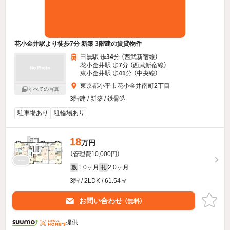
花小金井駅より徒歩7分 新築 3階建の賃貸物件
田無駅 歩
34
分 （西武新宿線）
花小金井駅 歩
7
分 （西武新宿線）
東小金井駅 歩
41
分 （中央線）
東京都小平市花小金井南町2丁目
すべての写真
3階建 / 新築 / 鉄骨造
駐車場あり
駐輪場あり
18
万円
（管理費10,000円）
1.0ヶ月
2.0ヶ月
敷
礼
3階 / 2LDK / 61.54㎡
お問い合わせ
（無料）
提供