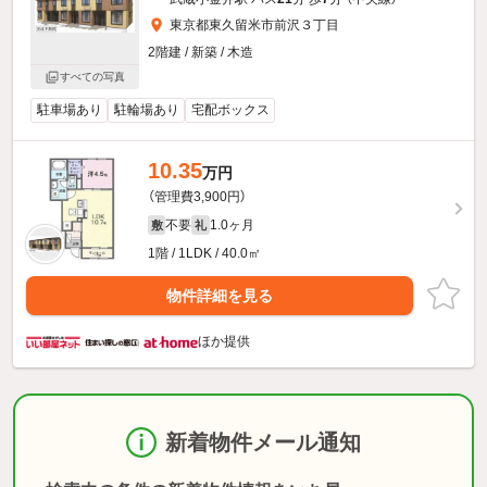
東京都東久留米市前沢３丁目
2階建 / 新築 / 木造
すべての写真
駐車場あり
駐輪場あり
宅配ボックス
10.35
万円
（管理費3,900円）
不要
1.0ヶ月
敷
礼
1階 / 1LDK / 40.0㎡
物件詳細を見る
ほか提供
新着物件メール通知