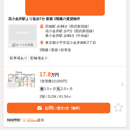
花小金井駅より徒歩7分 新築 3階建の賃貸物件
田無駅 歩
34
分 （西武新宿線）
花小金井駅 歩
7
分 （西武新宿線）
東小金井駅 歩
41
分 （中央線）
東京都小平市花小金井南町2丁目
すべての写真
3階建 / 新築 / 鉄骨造
駐車場あり
駐輪場あり
17.8
万円
（管理費10,000円）
1.0ヶ月
2.0ヶ月
敷
礼
2階 / 2LDK / 61.54㎡
お問い合わせ
（無料）
提供