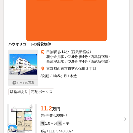
ハウオリコートの賃貸物件
田無駅 歩
14
分 （西武新宿線）
花小金井駅 バス
6
分 歩
4
分 （西武新宿線）
西武柳沢駅 バス
9
分 歩
4
分 （西武新宿線）
東京都西東京市芝久保町３丁目
3階建 / 1年5ヶ月 / 木造
すべての写真
駐輪場あり
宅配ボックス
11.2
万円
（管理費4,000円）
1.0ヶ月
不要
敷
礼
1階 / 1LDK / 43.88㎡