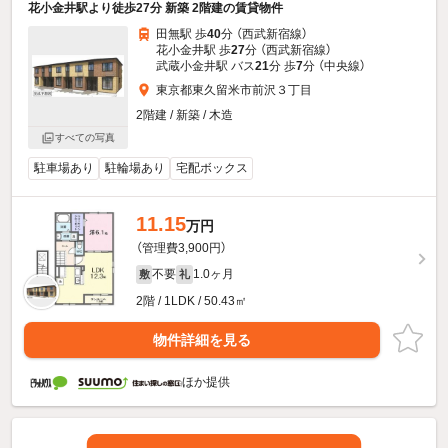
花小金井駅より徒歩27分 新築 2階建の賃貸物件
田無駅 歩
40
分 （西武新宿線）
花小金井駅 歩
27
分 （西武新宿線）
武蔵小金井駅 バス
21
分 歩
7
分 （中央線）
東京都東久留米市前沢３丁目
2階建 / 新築 / 木造
すべての写真
駐車場あり
駐輪場あり
宅配ボックス
11.15
万円
（管理費3,900円）
不要
1.0ヶ月
敷
礼
2階 / 1LDK / 50.43㎡
物件詳細を見る
ほか提供