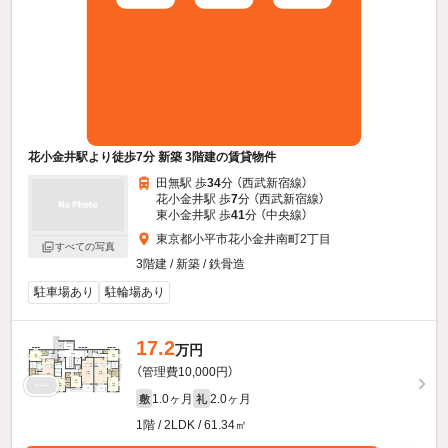
花小金井駅より徒歩7分 新築 3階建の賃貸物件
田無駅 歩
34
分 （西武新宿線）
花小金井駅 歩
7
分 （西武新宿線）
東小金井駅 歩
41
分 （中央線）
東京都小平市花小金井南町2丁目
すべての写真
3階建 / 新築 / 鉄骨造
駐車場あり
駐輪場あり
17.2
万円
（管理費10,000円）
1.0ヶ月
2.0ヶ月
敷
礼
1階 / 2LDK / 61.34㎡