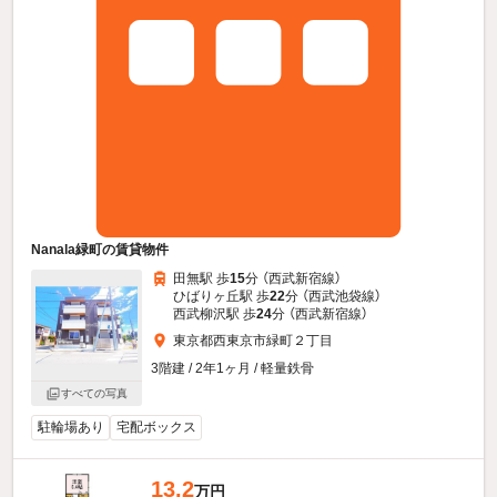
Nanala緑町の賃貸物件
田無駅 歩
15
分 （西武新宿線）
ひばりヶ丘駅 歩
22
分 （西武池袋線）
西武柳沢駅 歩
24
分 （西武新宿線）
東京都西東京市緑町２丁目
3階建 / 2年1ヶ月 / 軽量鉄骨
すべての写真
駐輪場あり
宅配ボックス
13.2
万円