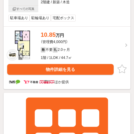
2階建 / 新築 / 木造
すべての写真
駐車場あり
駐輪場あり
宅配ボックス
10.85
万円
（管理費4,000円）
不要
2.0ヶ月
敷
礼
1階 / 1LDK / 44.7㎡
物件詳細を見る
ほか提供