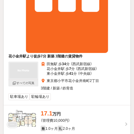
花小金井駅より徒歩7分 新築 3階建の賃貸物件
田無駅 歩
34
分 （西武新宿線）
花小金井駅 歩
7
分 （西武新宿線）
東小金井駅 歩
41
分 （中央線）
東京都小平市花小金井南町2丁目
すべての写真
3階建 / 新築 / 鉄骨造
駐車場あり
駐輪場あり
17.1
万円
（管理費10,000円）
1.0ヶ月
2.0ヶ月
敷
礼