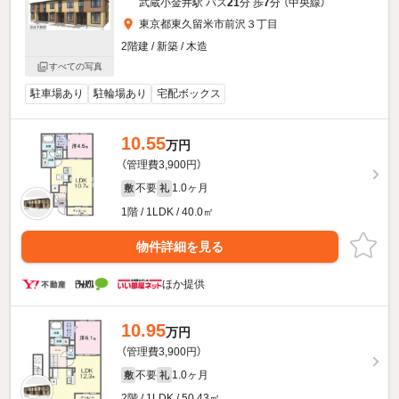
武蔵小金井駅 バス
21
分 歩
7
分 （中央線）
東京都東久留米市前沢３丁目
2階建 / 新築 / 木造
すべての写真
駐車場あり
駐輪場あり
宅配ボックス
10.55
万円
（管理費3,900円）
不要
1.0ヶ月
敷
礼
1階 / 1LDK / 40.0㎡
物件詳細を見る
ほか提供
10.95
万円
（管理費3,900円）
不要
1.0ヶ月
敷
礼
2階 / 1LDK / 50.43㎡