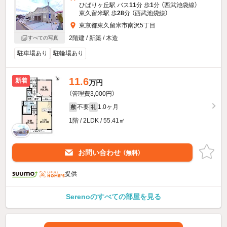
ひばりヶ丘駅 バス
11
分 歩
1
分 （西武池袋線）
東久留米駅 歩
28
分 （西武池袋線）
東京都東久留米市南沢5丁目
2階建 / 新築 / 木造
すべての写真
駐車場あり
駐輪場あり
11.6
新着
万円
（管理費3,000円）
不要
1.0ヶ月
敷
礼
1階 / 2LDK / 55.41㎡
お問い合わせ
（無料）
提供
Serenoのすべての部屋を見る