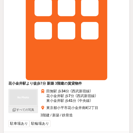
花小金井駅より徒歩7分 新築 3階建の賃貸物件
田無駅 歩
34
分 （西武新宿線）
花小金井駅 歩
7
分 （西武新宿線）
東小金井駅 歩
41
分 （中央線）
東京都小平市花小金井南町2丁目
すべての写真
3階建 / 新築 / 鉄骨造
駐車場あり
駐輪場あり