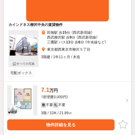
カインドネス柳沢中央の賃貸物件
田無駅 歩
15
分 （西武新宿線）
西武柳沢駅 歩
9
分 （西武新宿線）
三鷹駅 バス
13
分 歩
6
分 （中央線
など
）
東京都西東京市柳沢５丁目
3階建 / 1年11ヶ月 / 木造
すべての写真
宅配ボックス
7.1
万円
（管理費3,000円）
不要
不要
敷
礼
3階 / 1DK / 21.89㎡
物件詳細を見る