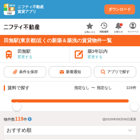
ニフティ不動産
ダウンロード
賃貸アプリ
お知らせ
閲覧履歴
マイページ
お気に入り
田無駅(東京都)近くの新築＆築浅の賃貸物件一覧
田無駅
築3年以内
変更する
変更する
条件を保存
新着通知
アプリで探す
賃料で探す
指定なし
〜
指定なし
119
件
指定した賃料で絞り込む
119
物件数
件
2026年08月06日
更新