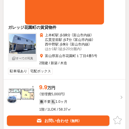
ガレッジ花園町の賃貸物件
上本町駅 歩
10
分 （富山市内線）
広貫堂前駅 歩
7
分 （富山市内線）
西中野駅 歩
9
分 （富山市内線）
ほか1駅（徒歩20分圏内）
富山県富山市花園町１丁目4番5号
すべての写真
2階建 / 新築 / 木造
駐車場あり
宅配ボックス
9.9
万円
（管理費5,000円）
不要
1.0ヶ月
敷
礼
1階 / 1LDK / 58.37㎡
お問い合わせ
（無料）