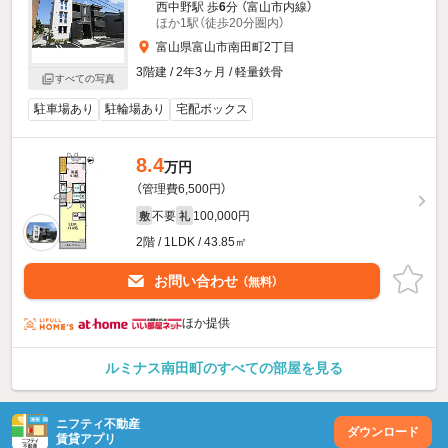
西中野駅 歩
6
分 （富山市内線）
ほか1駅（徒歩20分圏内）
富山県富山市南田町2丁目
3階建 / 2年3ヶ月 / 軽量鉄骨
すべての写真
駐車場あり
駐輪場あり
宅配ボックス
8.4
万円
（管理費6,500円）
不要
100,000円
敷
礼
2階 / 1LDK / 43.85㎡
お問い合わせ
（無料）
ほか提供
ルミナス南田町のすべての部屋を見る
ニフティ不動産
ダウンロード
賃貸アプリ