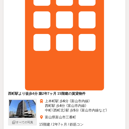
西町駅より徒歩4分 築2年7ヶ月 15階建の賃貸物件
上本町駅 歩
6
分 （富山市内線）
西町駅 歩
4
分 （富山市内線）
中町（西町北）駅 歩
5
分 （富山市内線
など
）
富山県富山市三番町
すべての写真
15階建 / 2年7ヶ月 / 鉄筋コン