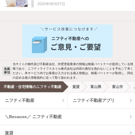
2025年08月07日
他の人はこんな条件で絞り込んでいます！
人気のこだわり条件
新着物件メール通知
バス・トイレ別
2階以上
検索中の条件の新着物件情報をいち早く
駐車場あり
ペット相談
お知らせします
当サイトの物件及び不動産会社、外壁塗装業者の情報は検索パートナーが提供している情
報であり、ニフティライフスタイル株式会社は内容の責任を負わないことを予めご了承く
免責
事項
ださい。本サービス内でお客様が入力される個人情報は、検索パートナーが取得し、同社
洗濯機置場あり
独立洗面台
新着メール通知を受け取る
の定める個人情報規約に従って取り扱われます。
不動産・住宅情報のニフティ不動産
賃貸
富山県
富山市
エアコンあり
都市ガス
ニフティ不動産
ニフティ不動産アプリ
温水洗浄便座
オートロック
＼Because／ ニフティ不動産
コンロ2口以上
追焚き機能
賃貸
TV付インターホン
角部屋