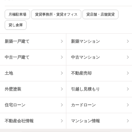
新着のみ
インターネット無料
月極駐車場
賃貸事務所・賃貸オフィス
貸店舗・店舗賃貸
貸し倉庫
該当件数:
物件一覧に反映
15
件
新築一戸建て
新築マンション
中古一戸建て
中古マンション
土地
不動産売却
外壁塗装
引越し見積もり
住宅ローン
カードローン
不動産会社情報
マンション情報