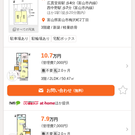
広貫堂前駅 歩
4
分 （富山市内線）
西中野駅 歩
7
分 （富山市内線）
ほか1駅（徒歩20分圏内）
富山県富山市梅沢町2丁目
3階建 / 新築 / 軽量鉄骨
すべての写真
駐車場あり
駐輪場あり
宅配ボックス
10.7
万円
（管理費7,000円）
不要
2.0ヶ月
敷
礼
3階 / 2LDK / 50.47㎡
お問い合わせ
（無料）
ほか提供
7.9
万円
（管理費7,000円）
不要
2.0ヶ月
敷
礼