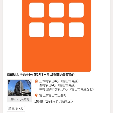
西町駅より徒歩4分 築2年8ヶ月 15階建の賃貸物件
上本町駅 歩
6
分 （富山市内線）
西町駅 歩
4
分 （富山市内線）
中町（西町北）駅 歩
5
分 （富山市内線
など
）
富山県富山市三番町
すべての写真
15階建 / 2年8ヶ月 / 鉄筋コン
駐車場あり