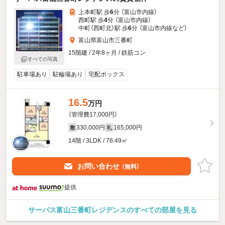
上本町駅 歩
6
分 （富山市内線）
西町駅 歩
4
分 （富山市内線）
中町（西町北）駅 歩
6
分 （富山市内線
など
）
富山県富山市三番町
15階建 / 2年8ヶ月 / 鉄筋コン
すべての写真
駐車場あり
駐輪場あり
宅配ボックス
16.5
万円
（管理費17,000円）
330,000円
165,000円
敷
礼
14階 / 3LDK / 76.49㎡
お問い合わせ
（無料）
提供
サーパス富山三番町レジデンスのすべての部屋を見る