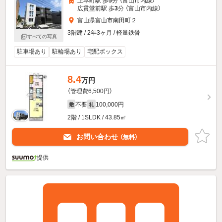
上本町駅 歩
5
分 （富山市内線）
広貫堂前駅 歩
3
分 （富山市内線）
富山県富山市南田町２
3階建 / 2年3ヶ月 / 軽量鉄骨
すべての写真
駐車場あり
駐輪場あり
宅配ボックス
8.4
万円
（管理費6,500円）
不要
100,000円
敷
礼
2階 / 1SLDK / 43.85㎡
お問い合わせ
（無料）
提供