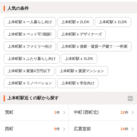
人気の条件
上本町駅 x 一人暮らし向け
上本町駅 x 2LDK
上本町駅 x 1LDK
上本町駅 x ペット可（相談）
上本町駅 x デザイナーズ
上本町駅 x ファミリー向け
上本町駅 x 借家・賃貸一戸建て・一軒家
上本町駅 x ふたり暮らし向け
上本町駅 x 3LDK
上本町駅 x 家賃4万円以下
上本町駅 x 賃貸マンション
上本町駅 x リノベーション
上本町駅 x 学生向け
上本町駅近くの駅から探す
荒町
中町（西町北）
1
件
12
件
西町
広貫堂前
9
件
14
件