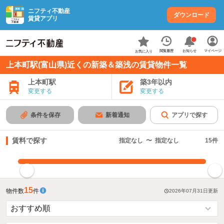
ニフティ不動産
ダウンロード
賃貸アプリ
お知らせ
閲覧履歴
マイページ
お気に入り
上本町駅(富山県)近くの新築＆築浅の賃貸物件一覧
上本町駅
築3年以内
変更する
変更する
条件を保存
新着通知
アプリで探す
賃料で探す
指定なし
〜
指定なし
15
件
指定した賃料で絞り込む
15
物件数
件
2026年07月31日
更新