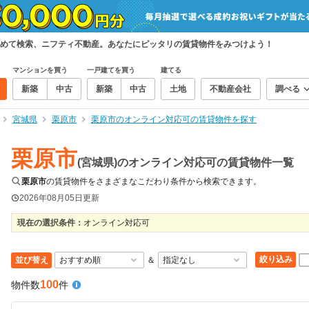
めて検索、ニフティ不動産。あなたにピッタリの賃貸物件をみつけよう！
マンションを買う
一戸建てを買う
建てる
新築
中古
新築
中古
土地
不動産会社
調べる
宮城県
栗原市
栗原市のオンライン対応可の賃貸物件を探す
栗原市
(宮城県)のオンライン対応可の賃貸物件一覧
栗原市
の賃貸物件をさまざまなこだわり条件から検索できます。
2026年08月05日
更新
現在の選択条件：
オンライン対応可
絞り込み
並び替え
＆
100
物件数
件