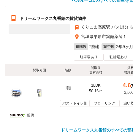
ベルルームCのすべての部屋を
ドリームワークス九番館の賃貸物件
くりこま高原駅 バス
13
分 
宮城県栗原市築館薬師１
2階建
2年9ヶ
総階数
築年数
駐車場あり
駐輪場あり
間取り
賃
間取り図
階数
専有面積
管理
4.6
1LDK
1階
50.16㎡
3,50
バス・トイレ別
フローリング
追い
提供
ドリームワークス九番館のすべての部