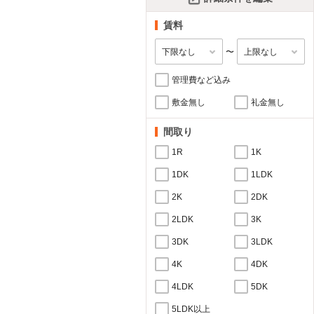
賃料
〜
管理費など込み
敷金無し
礼金無し
間取り
1R
1K
1DK
1LDK
2K
2DK
2LDK
3K
3DK
3LDK
4K
4DK
4LDK
5DK
5LDK以上