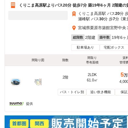
くりこま高原駅よりバス20分 徒歩7分 築19年6ヶ月 2階建
くりこま高原駅 バス
20
分 
瀬峰駅 バス
30
分 歩
7
分 （東
宮城県栗原市築館宮野中央
2階建
19年6ヶ
総階数
築年数
駐車場あり
宅配ボックス
間取り
賃
間取り図
階数
専有面積
管理
5
2LDK
万
2階
61.0㎡
4,00
バス・トイレ別
追い炊き機能
保証
提供