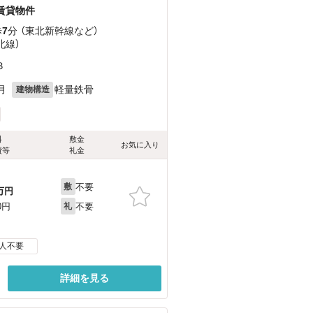
の賃貸物件
歩
7
分 （東北新幹線
など
）
北線）
３
月
軽量鉄骨
建物構造
料
敷金
お気に入り
費等
礼金
不要
敷
万円
不要
0円
礼
人不要
詳細を見る