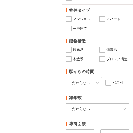
物件タイプ
マンション
アパート
一戸建て
建物構造
鉄筋系
鉄骨系
木造系
ブロック構造
駅からの時間
バス可
築年数
専有面積