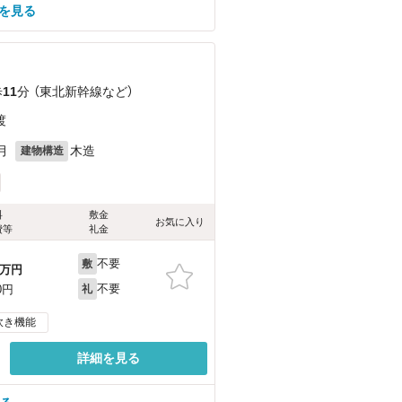
を見る
歩
11
分 （東北新幹線
など
）
渡
月
木造
建物構造
料
敷金
お気に入り
費等
礼金
不要
敷
万円
不要
0円
礼
炊き機能
詳細を見る