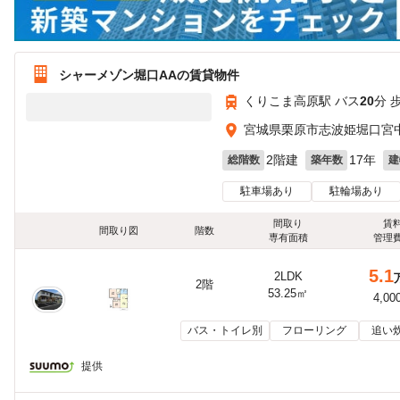
シャーメゾン堀口AAの賃貸物件
くりこま高原駅 バス
20
分 
宮城県栗原市志波姫堀口宮
2階建
17年
総階数
築年数
建
駐車場あり
駐輪場あり
間取り
賃
間取り図
階数
専有面積
管理
5.1
2LDK
2階
53.25㎡
4,00
バス・トイレ別
フローリング
追い
提供