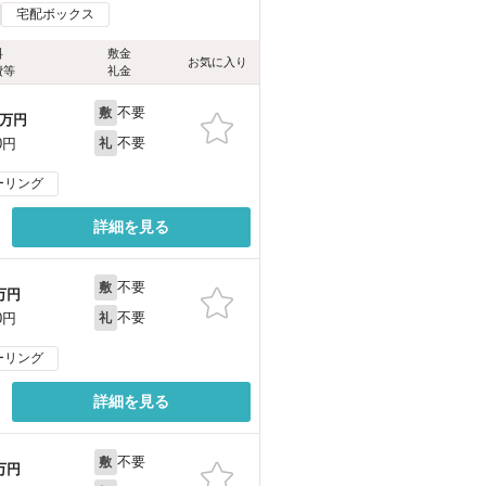
宅配ボックス
料
敷金
お気に入り
費等
礼金
不要
敷
万円
不要
0円
礼
ーリング
詳細を見る
不要
敷
万円
不要
0円
礼
ーリング
詳細を見る
不要
敷
万円