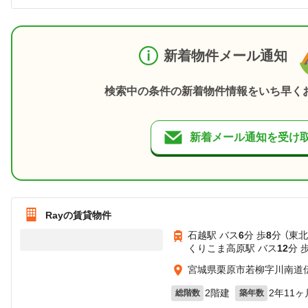
新着物件メール通知
検索中の条件の新着物件情報をいち早く
新着メール通知を受け
Rayの賃貸物件
石越駅 バス
6
分 歩
8
分 （東北
くりこま高原駅 バス
12
分 
宮城県栗原市若柳字川南道
2階建
2年11ヶ
総階数
築年数