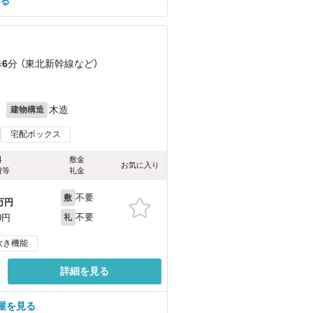
見る
歩
6
分 （東北新幹線
など
）
月
木造
建物構造
宅配ボックス
料
敷金
お気に入り
費等
礼金
不要
敷
万円
不要
0円
礼
炊き機能
詳細を見る
屋を見る