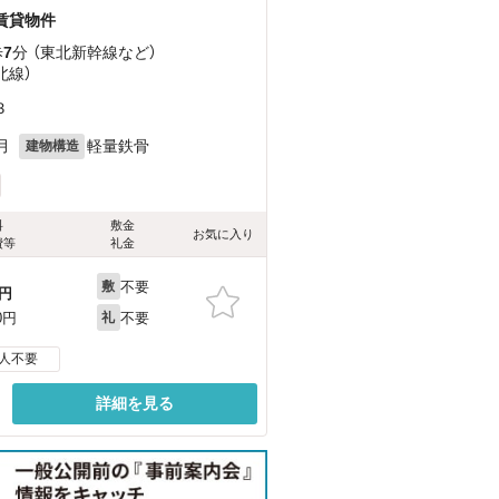
の賃貸物件
歩
7
分 （東北新幹線
など
）
北線）
３
月
軽量鉄骨
建物構造
料
敷金
お気に入り
費等
礼金
不要
敷
円
不要
0円
礼
人不要
詳細を見る