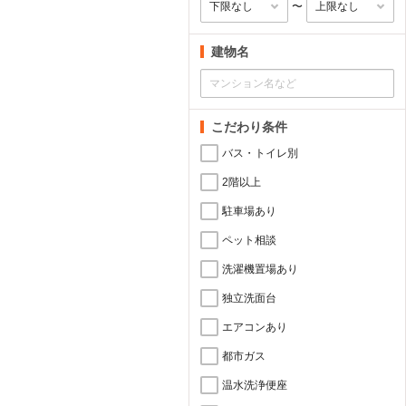
〜
建物名
こだわり条件
バス・トイレ別
2階以上
駐車場あり
ペット相談
洗濯機置場あり
独立洗面台
エアコンあり
都市ガス
温水洗浄便座