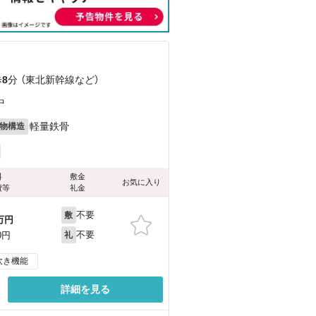
歩
8
分 （東北新幹線
など
）
中
軽量鉄骨
物構造
料
敷金
お気に入り
費等
礼金
不要
敷
万円
不要
0円
礼
炊き機能
詳細を見る