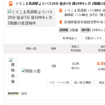
くりこま高原駅よりバス20分 徒歩7分 築19年6ヶ月 2階建
くりこま高原駅 バス
20
分 
瀬峰駅 バス
30
分 歩
7
分 （東
宮城県栗原市築館宮野中央
2階建
19年6ヶ
総階数
築年数
駐車場あり
宅配ボックス
間取り
賃
間取り図
階数
専有面積
管理
4.9
1LDK
1階
46.0㎡
4,00
バス・トイレ別
追い炊き機能
保証
提供