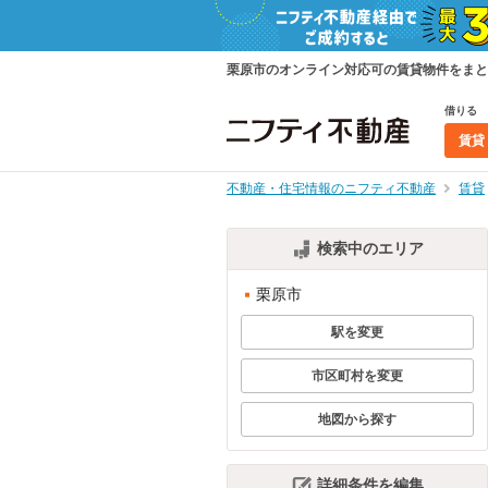
栗原市のオンライン対応可の賃貸物件をまと
借りる
賃貸
不動産・住宅情報のニフティ不動産
賃貸
検索中のエリア
栗原市
駅を変更
市区町村を変更
地図から探す
詳細条件を編集