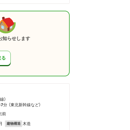
お知らせします
取る
線）
歩
7
分 （東北新幹線
など
）
伝前
月
木造
建物構造