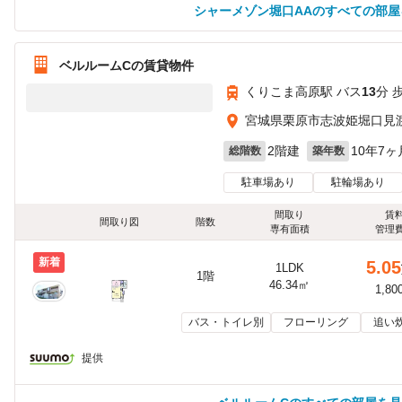
シャーメゾン堀口AAのすべての部屋
ベルルームCの賃貸物件
くりこま高原駅 バス
13
分 
宮城県栗原市志波姫堀口見
2階建
10年7ヶ
総階数
築年数
駐車場あり
駐輪場あり
間取り
賃
間取り図
階数
専有面積
管理
新着
5.05
1LDK
1階
46.34㎡
1,80
バス・トイレ別
フローリング
追い
提供