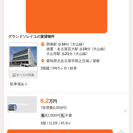
グランドソレイユの賃貸物件
西春駅 歩
34
分 （犬山線）
徳重・名古屋芸大駅 歩
18
分 （犬山線）
大山寺駅 歩
21
分 （犬山線）
愛知県北名古屋市熊之庄城ノ屋敷
3階建 / 9年5ヶ月 / 鉄骨
すべての写真
駐車場あり
6.2
万円
（管理費4,000円）
62,000円
不要
敷
礼
3階 / 1LDK / 45.9㎡