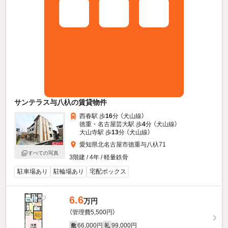
サンテラス与八杁の賃貸物件
西春駅 歩
16
分 （犬山線）
徳重・名古屋芸大駅 歩
4
分 （犬山線）
大山寺駅 歩
13
分 （犬山線）
愛知県北名古屋市徳重与八杁71
すべての写真
3階建 / 4年 / 軽量鉄骨
駐車場あり
駐輪場あり
宅配ボックス
6.6
万円
（管理費5,500円）
66,000円
99,000円
敷
礼