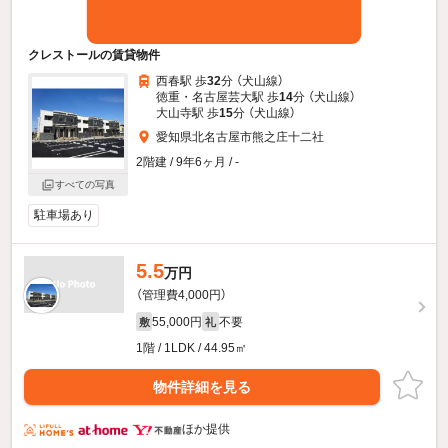
クレストールの賃貸物件
西春駅 歩
32
分 （犬山線）
徳重・名古屋芸大駅 歩
14
分 （犬山線）
大山寺駅 歩
15
分 （犬山線）
愛知県北名古屋市熊之庄十二社
2階建 / 9年6ヶ月 / -
すべての写真
駐車場あり
5.5
万円
（管理費4,000円）
55,000円
不要
敷
礼
1階 / 1LDK / 44.95㎡
物件詳細を見る
ほか提供