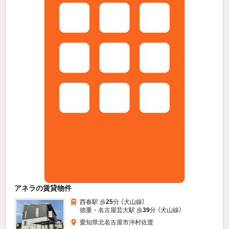
アネラの賃貸物件
西春駅 歩
25
分 （犬山線）
徳重・名古屋芸大駅 歩
39
分 （犬山線）
愛知県北名古屋市沖村佐渡