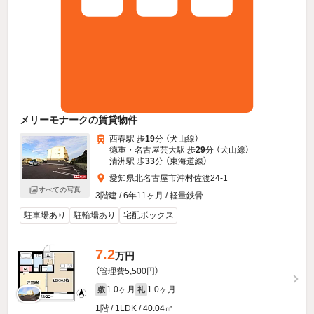
メリーモナークの賃貸物件
西春駅 歩
19
分 （犬山線）
徳重・名古屋芸大駅 歩
29
分 （犬山線）
清洲駅 歩
33
分 （東海道線）
愛知県北名古屋市沖村佐渡24-1
すべての写真
3階建 / 6年11ヶ月 / 軽量鉄骨
駐車場あり
駐輪場あり
宅配ボックス
7.2
万円
（管理費5,500円）
1.0ヶ月
1.0ヶ月
敷
礼
1階 / 1LDK / 40.04㎡