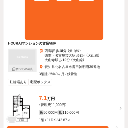
HOURAIマンションの賃貸物件
西春駅 歩
18
分 （犬山線）
徳重・名古屋芸大駅 歩
2
分 （犬山線）
大山寺駅 歩
10
分 （犬山線）
愛知県北名古屋市鹿田神明附39番地
すべての写真
3階建 / 5年9ヶ月 / 鉄骨造
駐輪場あり
宅配ボックス
7.1
万円
（管理費11,000円）
50,000円
110,000円
敷
礼
1階 / 1LDK / 42.87㎡