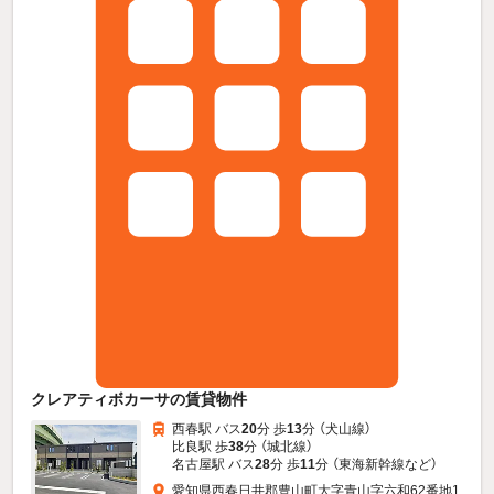
クレアティボカーサの賃貸物件
西春駅 バス
20
分 歩
13
分 （犬山線）
比良駅 歩
38
分 （城北線）
名古屋駅 バス
28
分 歩
11
分 （東海新幹線
など
）
愛知県西春日井郡豊山町大字青山字六和62番地1