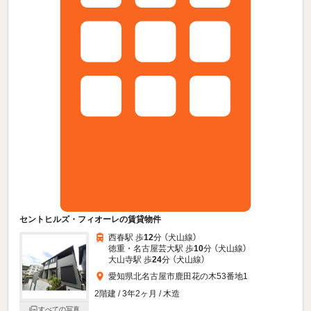
セントヒルズ・フィオーレの賃貸物件
西春駅 歩
12
分 （犬山線）
徳重・名古屋芸大駅 歩
10
分 （犬山線）
大山寺駅 歩
24
分 （犬山線）
愛知県北名古屋市鹿田花の木53番地1
2階建 / 3年2ヶ月 / 木造
すべての写真