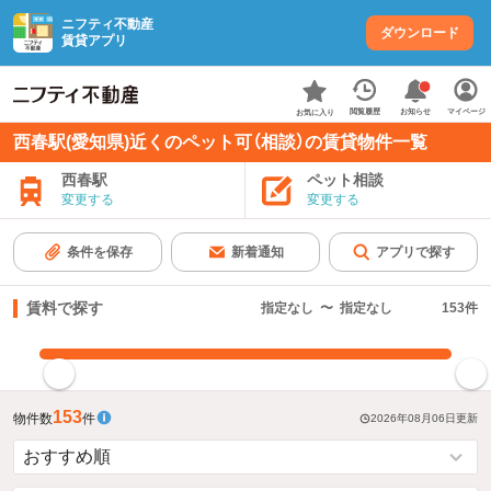
ニフティ不動産
ダウンロード
賃貸アプリ
お知らせ
閲覧履歴
マイページ
お気に入り
西春駅(愛知県)近くのペット可（相談）の賃貸物件一覧
西春駅
ペット相談
変更する
変更する
条件を保存
新着通知
アプリで探す
賃料で探す
指定なし
〜
指定なし
153
件
指定した賃料で絞り込む
153
物件数
件
2026年08月06日
更新