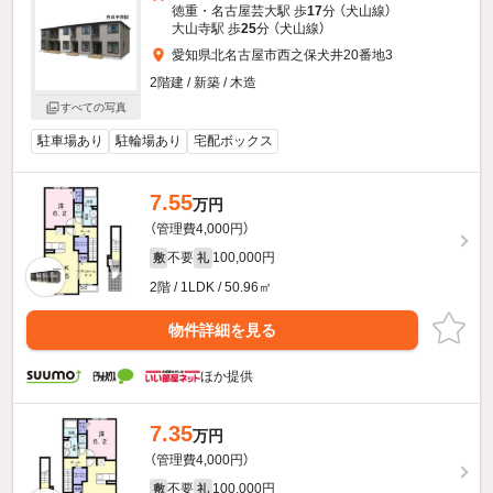
徳重・名古屋芸大駅 歩
17
分 （犬山線）
大山寺駅 歩
25
分 （犬山線）
愛知県北名古屋市西之保犬井20番地3
2階建 / 新築 / 木造
すべての写真
駐車場あり
駐輪場あり
宅配ボックス
7.55
万円
（管理費4,000円）
不要
100,000円
敷
礼
2階 / 1LDK / 50.96㎡
物件詳細を見る
ほか提供
7.35
万円
（管理費4,000円）
不要
100,000円
敷
礼