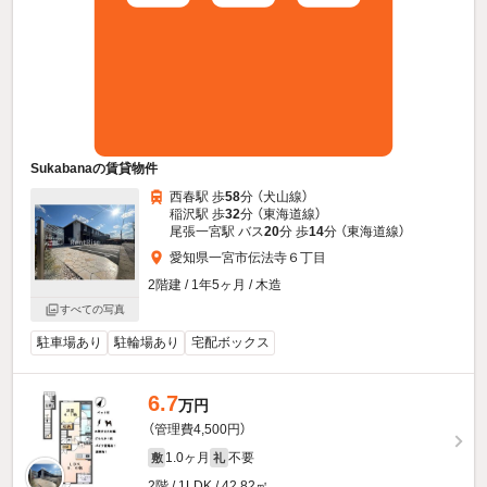
Sukabanaの賃貸物件
西春駅 歩
58
分 （犬山線）
稲沢駅 歩
32
分 （東海道線）
尾張一宮駅 バス
20
分 歩
14
分 （東海道線）
愛知県一宮市伝法寺６丁目
2階建 / 1年5ヶ月 / 木造
すべての写真
駐車場あり
駐輪場あり
宅配ボックス
6.7
万円
（管理費4,500円）
1.0ヶ月
不要
敷
礼
2階 / 1LDK / 42.82㎡