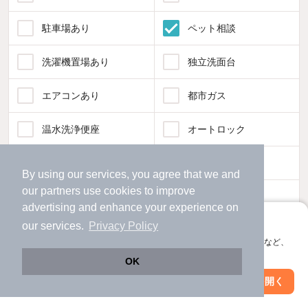
駐車場あり
ペット相談
洗濯機置場あり
独立洗面台
エアコンあり
都市ガス
温水洗浄便座
オートロック
コンロ2口以上
追焚き機能
By using our services, you agree that we and
our
partners
use cookies to improve
TV付インターホン
角部屋
advertising and enhance your experience on
アプリに切り替えて、サクサクお部屋探し
our services.
Privacy Policy
新着のみ
インターネット無料
会員登録なしですぐ使える。マップ検索やお気に入り保存など、
アプリ限定の便利な機能が使えます！
OK
該当件数:
物件一覧に反映
Web版で続行
アプリを開く
153
駅・沿線を変更
絞り込み条件を変更
件