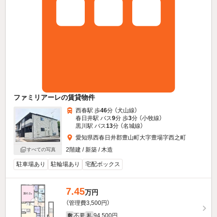
ファミリアーレの賃貸物件
西春駅 歩
46
分 （犬山線）
春日井駅 バス
9
分 歩
3
分 （小牧線）
黒川駅 バス
13
分 （名城線）
愛知県西春日井郡豊山町大字豊場字西之町
2階建 / 新築 / 木造
すべての写真
駐車場あり
駐輪場あり
宅配ボックス
7.45
万円
（管理費3,500円）
不要
94,500円
敷
礼