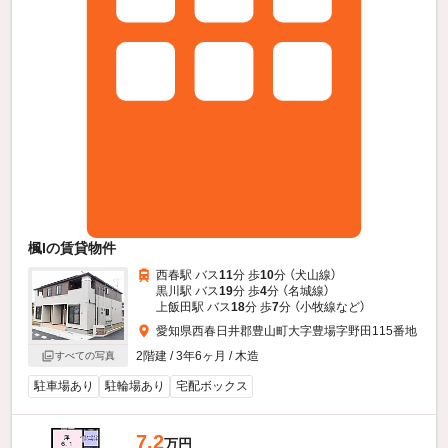
楓Iの賃貸物件
西春駅 バス
11
分 歩
10
分 （犬山線）
黒川駅 バス
19
分 歩
4
分 （名城線）
上飯田駅 バス
18
分 歩
7
分 （小牧線
など
）
愛知県西春日井郡豊山町大字豊場字野田115番地
2階建 / 3年6ヶ月 / 木造
すべての写真
駐車場あり
駐輪場あり
宅配ボックス
7.2
万円