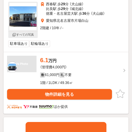
西春駅 歩
29
分 （犬山線）
比良駅 歩
29
分 （城北線）
徳重・名古屋芸大駅 歩
36
分 （犬山線）
愛知県北名古屋市片場白山
2階建 / 10年 / -
すべての写真
駐車場あり
駐輪場あり
6.1
万円
（管理費4,000円）
61,000円
不要
敷
礼
1階 / 1LDK / 49.36㎡
物件詳細を見る
ほか提供