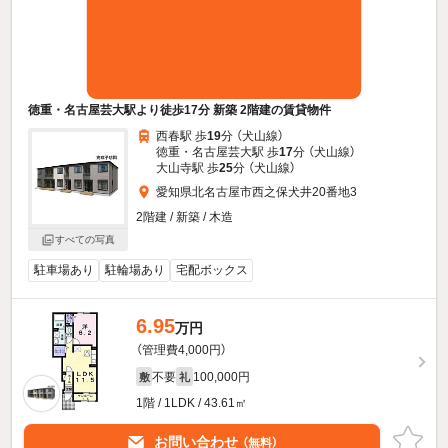
徳重・名古屋芸大駅より徒歩17分 新築 2階建の賃貸物件
西春駅 歩
19
分 （犬山線）
徳重・名古屋芸大駅 歩
17
分 （犬山線）
大山寺駅 歩
25
分 （犬山線）
愛知県北名古屋市西之保犬井20番地3
2階建 / 新築 / 木造
すべての写真
駐車場あり
駐輪場あり
宅配ボックス
6.95
万円
（管理費4,000円）
不要
100,000円
敷
礼
1階 / 1LDK / 43.61㎡
お問い合わせ
（無料）