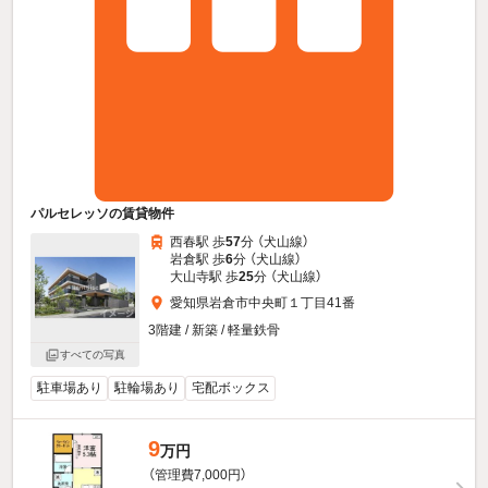
パルセレッソの賃貸物件
西春駅 歩
57
分 （犬山線）
岩倉駅 歩
6
分 （犬山線）
大山寺駅 歩
25
分 （犬山線）
愛知県岩倉市中央町１丁目41番
3階建 / 新築 / 軽量鉄骨
すべての写真
駐車場あり
駐輪場あり
宅配ボックス
9
万円
（管理費7,000円）