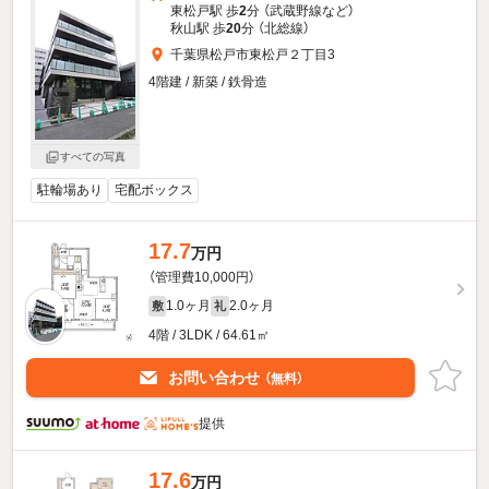
東松戸駅 歩
2
分 （武蔵野線
など
）
秋山駅 歩
20
分 （北総線）
千葉県松戸市東松戸２丁目3
4階建 / 新築 / 鉄骨造
すべての写真
駐輪場あり
宅配ボックス
17.7
万円
（管理費10,000円）
1.0ヶ月
2.0ヶ月
敷
礼
4階 / 3LDK / 64.61㎡
お問い合わせ
（無料）
提供
17.6
万円