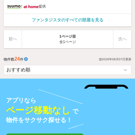
提供
ファンタジスタのすべての部屋を見る
1ページ目
前へ
次へ
全1ページ
24
物件数
件
2026年08月07日
更新
アプリなら
ページ移動なし
で
物件をサクサク探せる！