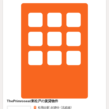
ThePrimroseat東松戸の賃貸物件
松飛台駅 歩
10
分 （北総線）