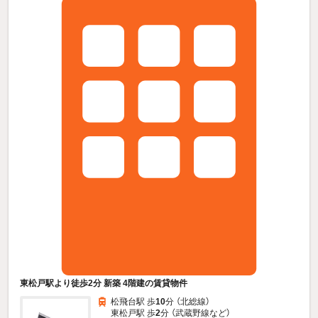
東松戸駅より徒歩2分 新築 4階建の賃貸物件
松飛台駅 歩
10
分 （北総線）
東松戸駅 歩
2
分 （武蔵野線
など
）