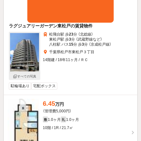
ラグジュアリーガーデン東松戸の賃貸物件
松飛台駅 歩
23
分 （北総線）
東松戸駅 歩
3
分 （武蔵野線
など
）
八柱駅 バス
15
分 歩
3
分 （京成松戸線）
千葉県松戸市東松戸３丁目
14階建 / 18年11ヶ月 / ＲＣ
すべての写真
駐輪場あり
宅配ボックス
6.45
万円
（管理費5,000円）
1.0ヶ月
1.0ヶ月
敷
礼
10階 / 1R / 21.7㎡