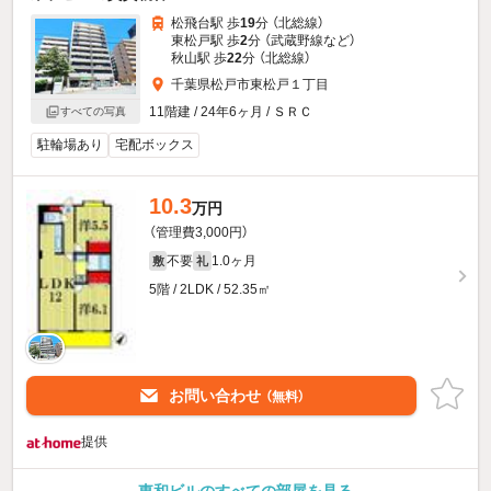
松飛台駅 歩
19
分 （北総線）
東松戸駅 歩
2
分 （武蔵野線
など
）
秋山駅 歩
22
分 （北総線）
千葉県松戸市東松戸１丁目
11階建 / 24年6ヶ月 / ＳＲＣ
すべての写真
駐輪場あり
宅配ボックス
10.3
万円
（管理費3,000円）
不要
1.0ヶ月
敷
礼
5階 / 2LDK / 52.35㎡
お問い合わせ
（無料）
提供