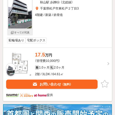
秋山駅 歩
20
分 （北総線）
千葉県松戸市東松戸２丁目3
4階建 / 新築 / 鉄骨造
すべての写真
駐輪場あり
宅配ボックス
17.5
万円
（管理費10,000円）
1.0ヶ月
2.0ヶ月
敷
礼
2階 / 3LDK / 64.61㎡
お問い合わせ
（無料）
提供