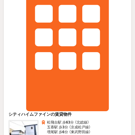
シティハイムファインの賃貸物件
松飛台駅 歩
63
分 （北総線）
五香駅 歩
3
分 （京成松戸線）
増尾駅 歩
6
分 （東武野田線）