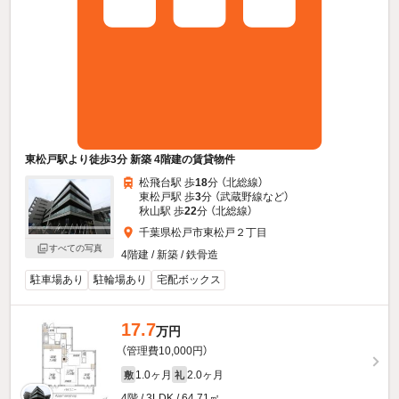
東松戸駅より徒歩3分 新築 4階建の賃貸物件
松飛台駅 歩
18
分 （北総線）
東松戸駅 歩
3
分 （武蔵野線
など
）
秋山駅 歩
22
分 （北総線）
千葉県松戸市東松戸２丁目
すべての写真
4階建 / 新築 / 鉄骨造
駐車場あり
駐輪場あり
宅配ボックス
17.7
万円
（管理費10,000円）
1.0ヶ月
2.0ヶ月
敷
礼
4階 / 3LDK / 64.71㎡