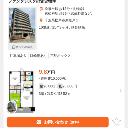
ファンタジスタの賃貸物件
松飛台駅 歩
18
分 （北総線）
東松戸駅 歩
3
分 （武蔵野線
など
）
千葉県松戸市東松戸１
10階建 / 25年7ヶ月 / 鉄骨鉄筋
すべての写真
駐車場あり
駐輪場あり
宅配ボックス
9.8
万円
（管理費10,000円）
98,000円
98,000円
敷
礼
3階 / 2LDK / 52.52㎡
お問い合わせ
（無料）