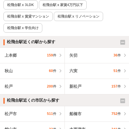
松飛台駅 x 3LDK
松飛台駅 x 家賃4万円以下
松飛台駅 x 賃貸マンション
松飛台駅 x リノベーション
松飛台駅 x 学生向け
松飛台駅近くの駅から探す
上本郷
矢切
159
件
36
件
秋山
六実
60
件
51
件
松戸
新松戸
200
件
157
件
松飛台駅近くの市区から探す
松戸市
船橋市
511
件
752
件