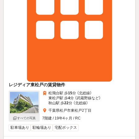
レジディア東松戸の賃貸物件
松飛台駅 歩
15
分 （北総線）
東松戸駅 歩
4
分 （武蔵野線
など
）
秋山駅 歩
22
分 （北総線）
千葉県松戸市東松戸2丁目
7階建 / 19年4ヶ月 / RC
すべての写真
駐車場あり
駐輪場あり
宅配ボックス