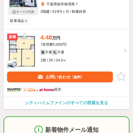
千葉県柏市南増尾７
2階建 / 41年5ヶ月 / 軽量鉄骨
すべての写真
駐車場あり
4.48
新着
万円
（管理費5,000円）
不要
不要
敷
礼
1階 / 2K / 34.0㎡
お問い合わせ
（無料）
提供
シティハイムファインのすべての部屋を見る
新着物件メール通知