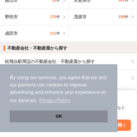
館山市
木更津市
32
件
341
件
野田市
茂原市
170
件
199
件
成田市
111
件
不動産会社・不動産屋から探す
松飛台駅周辺の不動産会社・不動産屋から探す
By using our services, you agree that we and
松戸市の不動産会社・不動産屋から探す
our
partners
use cookies to improve
advertising and enhance your experience on
千葉県の不動産会社・不動産屋から探す
アプリに切り替えて、サクサクお部屋探し
our services.
Privacy Policy
会員登録なしですぐ使える。マップ検索やお気に入り保存など、
外壁塗装の業者を探す
アプリ限定の便利な機能が使えます！
OK
松飛台駅周辺で外壁塗装の業者を探す
Web版で続行
アプリを開く
駅・沿線を変更
絞り込み条件を変更