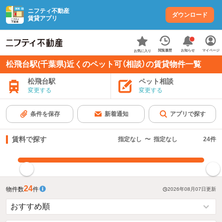
ニフティ不動産
ダウンロード
賃貸アプリ
お知らせ
閲覧履歴
マイページ
お気に入り
松飛台駅(千葉県)近くのペット可（相談）の賃貸物件一覧
松飛台駅
ペット相談
変更する
変更する
条件を保存
新着通知
アプリで探す
賃料で探す
指定なし
〜
指定なし
24
件
指定した賃料で絞り込む
24
物件数
件
2026年08月07日
更新