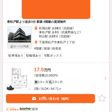
東松戸駅より徒歩3分 新築 4階建の賃貸物件
松飛台駅 歩
18
分 （北総線）
東松戸駅 歩
3
分 （武蔵野線
など
）
秋山駅 歩
22
分 （北総線）
千葉県松戸市東松戸２丁目
すべての写真
4階建 / 新築 / 鉄骨造
駐車場あり
駐輪場あり
宅配ボックス
17.5
万円
（管理費10,000円）
1.0ヶ月
2.0ヶ月
敷
礼
2階 / 3LDK / 64.71㎡
お問い合わせ
（無料）
提供